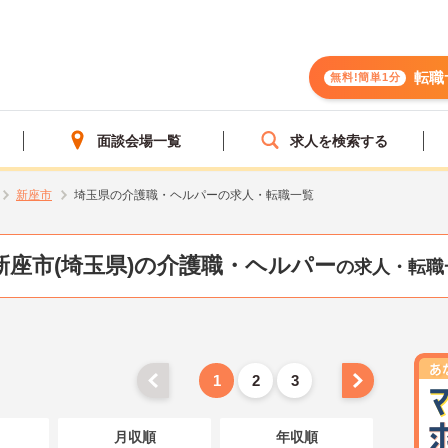
転職
無料!簡単1分
面談会場一覧
求人を検索する
新座市
埼玉県の介護職・ヘルパーの求人・転職一覧
新座市(埼玉県)の介護職・ヘルパー
の求人・転職
1
2
3
月収順
年収順