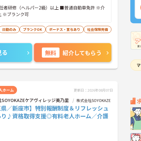
任者研修（ヘルパー2級）以上 ■普通自動車免許 ※介
上 ※ブランク可
日勤のみ
ブランクOK
ボーナス・賞与あり
社会保険完備
見る
無料
紹介してもらう
人ホーム
更新日：2026年08月07日
SOYOKAZEケアヴィレッジ美乃里
株式会社SOYOKAZE
玉県／新座市】特別報酬制度＆リフレッシュ
あり♪資格取得支援◎有料老人ホーム／介護