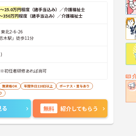
円～25.0万円
程度（諸手当込み）／介護福祉士
～350万円
程度（諸手当込み）／介護福祉士
東北2-6-26
志木駅」徒歩11分
)
 ※初任者研修あれば尚可
無資格OK
年間休日110日以上
ボーナス・賞与あり
り
見る
無料
紹介してもらう