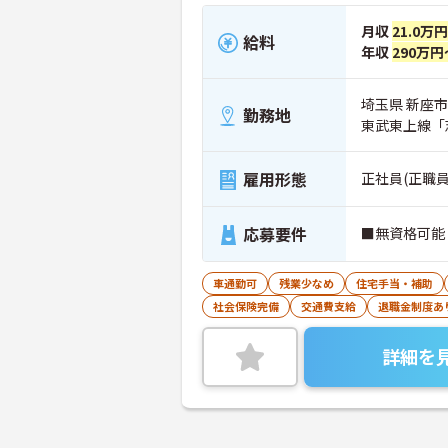
月収
21.0万
給料
年収
290万円
埼玉県 新座市 
勤務地
東武東上線「
雇用形態
正社員(正職員
応募要件
■無資格可能
車通勤可
残業少なめ
住宅手当・補助
社会保険完備
交通費支給
退職金制度あ
詳細を