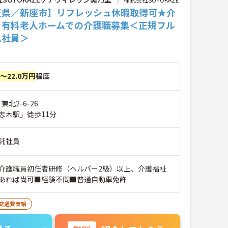
玉県／新座市】リフレッシュ休暇取得可★介
き有料老人ホームでの介護職募集＜正規フル
ム社員＞
円～22.0万円
程度
東北2-6-26
志木駅」徒歩11分
託社員
介護職員初任者研修（ヘルパー2級）以上、介護福祉
あれば尚可■経験不問■普通自動車免許
交通費支給