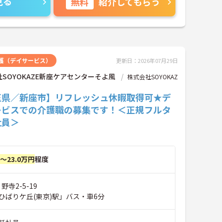
見る
無料
紹介してもらう
護（デイサービス）
更新日：2026年07月29日
SOYOKAZE新座ケアセンターそよ風
株式会社SOYOKAZ
玉県／新座市】リフレッシュ休暇取得可★デ
ービスでの介護職の募集です！＜正規フルタ
社員＞
円～23.0万円
程度
野寺2-5-19
ひばりケ丘(東京)駅」バス・車6分