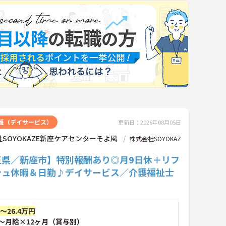
護（デイサービス）
更新日：2026年08月05日
SOYOKAZE新座ケアセンターそよ風
株式会社SOYOKAZ
玉県／新座市】特別報酬あり◎月9日休＋リフ
シュ休暇＆日勤♪デイサービス／介護福祉士
円～26.4万円
～月給×12ヶ月（賞与別）