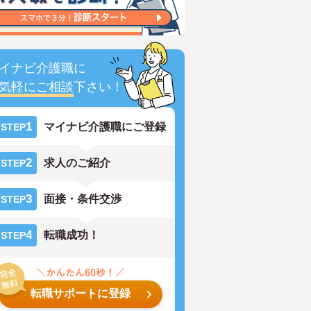
イナビ介護職に
気軽にご相談
下さい！
1
マイナビ介護職にご登録
STEP
2
求人のご紹介
STEP
3
面接・条件交渉
STEP
4
転職成功！
STEP
転職サポートに登録