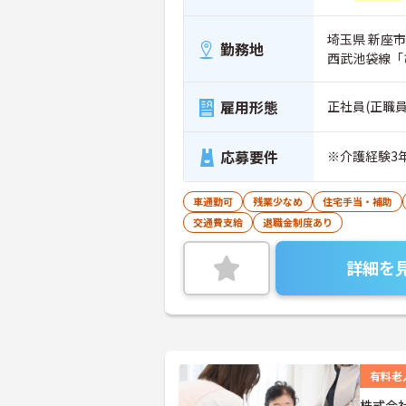
埼玉県 新座市 
勤務地
西武池袋線「
雇用形態
正社員(正職員
応募要件
※介護経験3
車通勤可
残業少なめ
住宅手当・補助
交通費支給
退職金制度あり
詳細を
有料老
株式会社