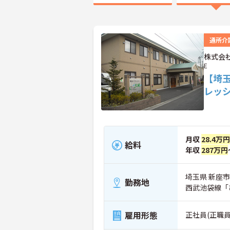
通所介
株式会社
E
【埼
レッ
月収
28.4万円
給料
年収
287万円
埼玉県 新座市 
勤務地
西武池袋線「
雇用形態
正社員(正職員