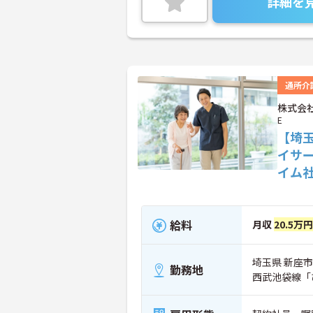
詳細を
通所介
株式会社
E
【埼
イサ
イム
給料
月収
20.5万
埼玉県 新座市 
勤務地
西武池袋線「