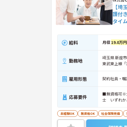
【埼
護付
タイ
給料
月収
19.0万
埼玉県 新座市 
勤務地
東武東上線「
雇用形態
契約社員・嘱
■無資格可※
応募要件
士 いずれか
未経験OK
無資格OK
社会保険完備