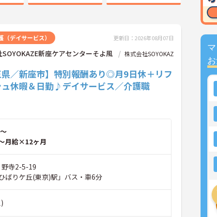
護（デイサービス）
更新日：2026年08月07日
マ
SOYOKAZE新座ケアセンターそよ風
株式会社SOYOKAZ
お
玉県／新座市】特別報酬あり◎月9日休＋リフ
シュ休暇＆日勤♪デイサービス／介護職
～
～月給×12ヶ月
野寺2-5-19
ひばりケ丘(東京)駅」バス・車6分
)