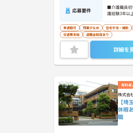
■介護職員初
応募要件
護経験3年以
車通勤可
残業少なめ
住宅手当・補助
交通費支給
退職金制度あり
詳細を
有料老
株式会社
【埼
休暇
職