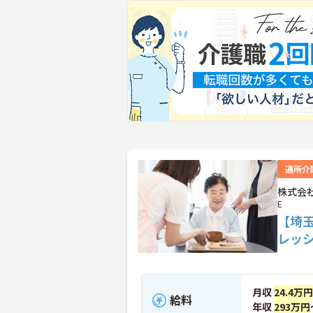
通所介
株式会社
E
【埼
レッ
月収
24.4万
給料
年収
293万円