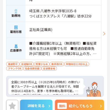
おり、清潔感にあふれた美しい環境です。ハード面
に加え、ソフト面でも「献立の事前決定・レシピ完
埼玉県 八潮市 大字浮塚1035-8
備」により現場の負担が大幅に軽減されています。
勤務地
つくばエクスプレス「八潮駅」徒歩22分
ご利用者様の安全性はもちろん、働くスタッフにと
っても身体的負担が少なく、高いモチベーションを
保って業務に集中できます。
正社員(正職員)
雇用形態
■介護職経験1年以上（無資格可）■福祉資
格有る方は未経験でも可 ■普通自動車免
応募要件
許(AT限定可) ※実務経験2年以上の方、障
がい者福祉に関する経験をお持ちの方大歓
迎
車通勤可
未経験OK
残業少なめ
無資格OK
年間休日110日以上
ブランクOK
社会保険完備
交通費支給
全国に300か所以上（※2025年10月時点）の障がい
者グループホームを展開する法人が母体です。年間
休日は114日あり、夏季・冬季休暇も取得可能。産
前産後・育児休暇制度もあり、子育て中の方も多数
活躍中で、ワークライフバランスを大切にしながら
働ける環境が整っています。研修制度や外部勉強会
詳細を見る
無料
紹介してもらう
の受講支援もあり、スキルアップもしっかりサポー