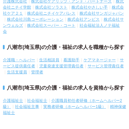
介護株式会社
株式会社ケアリッツ・アンド・パートナーズ
株式
会社ニチイ学館
株式会社ソラスト
株式会社やさしい手
株式会
社ケア２１
株式会社ニチイケアパレス
株式会社サンガジャパン
株式会社川島コーポレーション
株式会社アンビス
株式会社サ
ンウェルズ
株式会社スーパー・コート
社会福祉法人ノテ福祉
会
八潮市(埼玉県)の介護・福祉の求人を職種から探す
介護職・ヘルパー
生活相談員
看護助手
ケアマネージャー
サ
ービス提供責任者
児童発達支援管理責任者
サービス管理責任者
生活支援員
管理者
八潮市(埼玉県)の介護・福祉の求人を資格から探す
介護福祉士
社会福祉士
介護職員初任者研修（ホームヘルパー2
級）
社会福祉主事
実務者研修（ホームヘルパー1級）
精神保健
福祉士