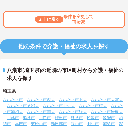
条件を変更して
▲上に戻る
再検索
他の条件で介護・福祉の求人を探す
八潮市(埼玉県)の近隣の市区町村から介護・福祉の
求人を探す
埼玉県
さいたま市
さいたま市西区
さいたま市北区
さいたま市大宮区
さいたま市見沼区
さいたま市中央区
さいたま市桜区
さいた
ま市浦和区
さいたま市南区
さいたま市緑区
さいたま市岩槻区
川越市
熊谷市
川口市
行田市
秩父市
所沢市
飯能市
加
須市
本庄市
東松山市
春日部市
狭山市
羽生市
鴻巣市
深