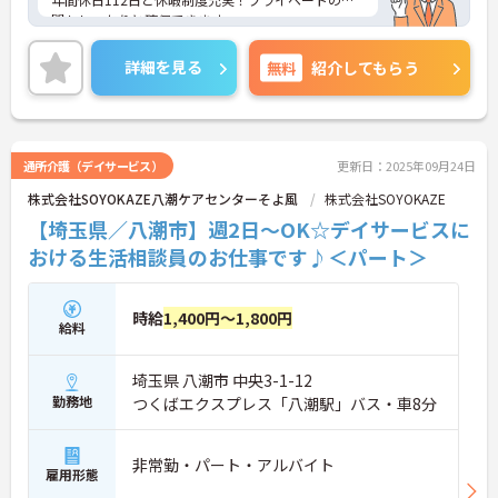
間もしっかりと確保できます。
ご興味のある方には、面接対策ポイントなど、さら
に詳細をお話いたしますので、お気軽にご相談くだ
詳細を見る
無料
紹介してもらう
さい。
通所介護（デイサービス）
更新日：2025年09月24日
株式会社SOYOKAZE八潮ケアセンターそよ風
株式会社SOYOKAZE
【埼玉県／八潮市】週2日～OK☆デイサービスに
おける生活相談員のお仕事です♪＜パート＞
時給
1,400円～1,800円
給料
埼玉県 八潮市 中央3-1-12
勤務地
つくばエクスプレス「八潮駅」バス・車8分
非常勤・パート・アルバイト
雇用形態