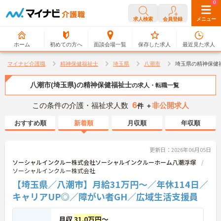
0
0
求人検索
会員登録
メニュー
ホーム
初めての方へ
面談会場一覧
保存した求人
最近見た求人
マイナビ介護職
精神保健福祉士
埼玉県
八潮市
埼玉県の精神保健
八潮市(埼玉県)の精神保健福祉士
の求人・転職一覧
6
この条件の介護・福祉求人数
非公開求人
件 ＋
おすすめ順
新着順
月収順
年収順
更新日：2026年06月05日
ソーシャルインクルー株式会社ソーシャルインクルーホーム八潮浮塚
ソーシャルインクルー株式会社
【埼玉県／八潮市】月給31万円～／年休114日／
キャリアUP◎／障がい者GH／広域生活支援員
月収
31.0万円
～