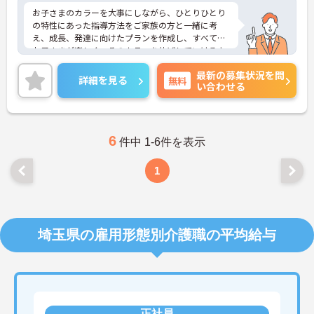
お子さまのカラーを大事にしながら、ひとりひとり
の特性にあった指導方法をご家族の方と一緒に考
え、成長、発達に向けたプランを作成し、すべての
お子さまが楽しく、そのカラーを伸ばしていけるよ
うに、各専門職が一眼となり全力でサポートしてい
最新の募集状況を問
ます。充実したワークライフバランスのもと、将来
詳細を見る
無料
い合わせる
的にもライフイベントを乗り越えて活躍できる環境
が整っており安心して長くご就業いただけます。子
どもが好きで子どもと関わる仕事をしたい方、育児
の経験を活かして保護者に寄り添える仕事をしたい
方、新しいことにチャレンジしていきたいという志
6
件中 1-6件を表示
向性のある方などのご応募歓迎です。
ご興味ある方には、面接のポイントなど、さらに詳
1
細をお話致しますのでお気軽にご相談ください。
埼玉県の雇用形態別介護職の平均給与
正社員