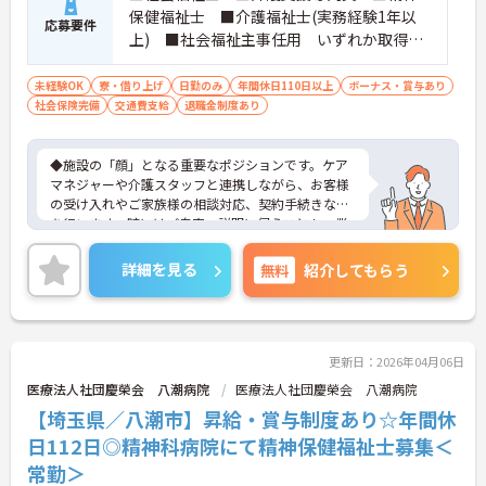
います。
保健福祉士 ■介護福祉士(実務経験1年以
応募要件
上) ■社会福祉主事任用 いずれか取得さ
れている方 ■普通自動車免許をお持ちの
方 ※厚生労働大臣が定める科目を3科目以上
未経験OK
寮・借り上げ
日勤のみ
年間休日110日以上
ボーナス・賞与あり
社会保険完備
交通費支給
履修していることが成績証明書の提示にて
退職金制度あり
認められる方もご応募可能です。
◆施設の「顔」となる重要なポジションです。ケア
マネジャーや介護スタッフと連携しながら、お客様
の受け入れやご家族様の相談対応、契約手続きなど
を行います。時にはご自宅へ説明に伺うことも。業
務の幅は広いですが、その分、お客様の「困った」
に寄り添い、解決できた時の喜びはひとしおです。
詳細を見る
無料
紹介してもらう
親身な対応ができるあなたを、スタッフみんなが待
っています。
◆年間休日は117日以上あり、シフト制ですが希望
休も考慮してもらえるので予定が立てやすいのが嬉
しいポイントです。有給休暇は1時間単位で取得でき
更新日：2026年04月06日
るので、「ちょっと用事を済ませたい」という時に
医療法人社団慶榮会 八潮病院
医療法人社団慶榮会 八潮病院
も便利。オンとオフを上手に切り替えて、自分らし
【埼玉県／八潮市】昇給・賞与制度あり☆年間休
い働き方が実現できます。
◆タブレット端末を活用した介護記録システムを導
日112日◎精神科病院にて精神保健福祉士募集＜
入♪スタッフ同士の情報共有もスムーズになり、
常勤＞
「ご利用者様と向き合う時間が増えた」と現場でも