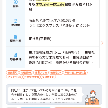
年収
373万円～431万円
程度 ※月給×12ヶ
給料
月
埼玉県 八潮市 大字浮塚1035-8
勤務地
つくばエクスプレス「八潮駅」徒歩22分
正社員(正職員)
雇用形態
■介護職経験2年以上（無資格可） ■福祉
資格有る方は未経験でも可 ■普通自動車
応募要件
免許(AT限定可) ※障がい者福祉の経験は
不問です。※実務経験2年以上の方、障がい
者福祉に関する経験をお持ちの方大歓迎
車通勤可
未経験OK
残業少なめ
無資格OK
年間休日110日以上
ブランクOK
社会保険完備
交通費支給
同社は「住まいで困っている障がい者が『0』の社
会を創る」という理念のもと、全国に300以上のグ
ループホームを展開する業界トップクラスの成長企
業です。「広域生活支援員」は、車で1時間圏内の複
数施設を横断的に担当し、現場支援とパートスタッ