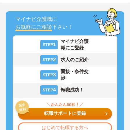
マイナビ介護職に
お気軽にご相談
下さい！
マイナビ介護
1
STEP
職にご登録
2
求人のご紹介
STEP
面接・条件交
3
STEP
渉
4
転職成功！
STEP
転職サポートに登録
はじめて転職する方へ