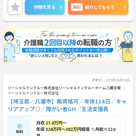
フのサポートを行うハイクラスなポジションです。
詳細を見る
無料
紹介してもらう
最新設備とバリアフリーが完備され、スタッフの身
体的負担が少なく、広域手当5万円が付与されるこ
とで高い給与水準を実現しています。年間休日114
日の確保や、献立・レシピの完全標準化による業務
効率化など、ワークライフバランスを保ちながら定
年70歳まで長期的に活躍できる制度が盤石に整って
います。複数施設を経験することで培われるマネジ
メント視点は、将来的なエリアマネージャーへのキ
ャリアアップにも直結しており、最新の環境で専門
性を発揮したいプロフェッショナルの方にお勧めで
す。
★おすすめPOINT★
更新日：2026年06月05日
・広域支援員として複数のホームを巡るため、各ホ
ームのパートスタッフの教育やサポートにも携わる
ソーシャルインクルー株式会社ソーシャルインクルーホーム八潮浮塚
ことができ、現場の介助業務にとどまらず、施設運
ソーシャルインクルー株式会社
営や人材育成の視点を養うことで、将来のエリアマ
【埼玉県／八潮市】無資格可／年休114日／キャ
ネージャー候補としてのステップアップに直結しま
リアアップ◎／障がい者GH／生活支援員
す。
・定年70歳、再雇用75歳までという業界屈指の制度
があり、20代から60代まで幅広い年代が活躍してい
月収
27.0万円
～
ます。年間休日も114日確保されているため、無理
年収
324万円～382万円
程度 ※月給×12ヶ
なく長期的なキャリアを築いていただけます。
給料
月
・全施設がバリアフリー設計かつ最新設備を備えて