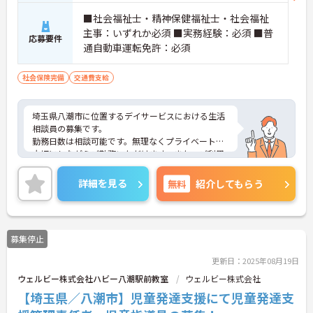
■社会福祉士・精神保健福祉士・社会福祉
主事：いずれか必須 ■実務経験：必須 ■普
応募要件
通自動車運転免許：必須
社会保険完備
交通費支給
埼玉県八潮市に位置するデイサービスにおける生活
相談員の募集です。
勤務日数は相談可能です。無理なくプライベートを
大切にしながらご勤務いただけます。また、ご利用
者やご家族、関係機関など、どんな方とも円滑にコ
ミュニケーションをとれる方を募集しています。
詳細を見る
無料
紹介してもらう
ご興味のある方には、面接対策ポイントなど、さら
に詳細をご案内しますのでお気軽にご相談くださ
い！
募集停止
更新日：2025年08月19日
ウェルビー株式会社ハビー八潮駅前教室
ウェルビー株式会社
【埼玉県／八潮市】児童発達支援にて児童発達支