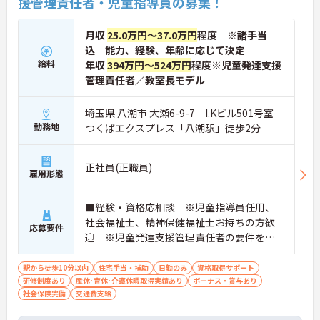
援管理責任者・児童指導員の募集！
月収
25.0万円～37.0万円
程度 ※諸手当
込 能力、経験、年齢に応じて決定
給料
年収
394万円～524万円
程度※児童発達支援
管理責任者／教室長モデル
埼玉県 八潮市 大瀬6-9-7 I.Kビル501号室
勤務地
つくばエクスプレス「八潮駅」徒歩2分
正社員(正職員)
雇用形態
■経験・資格応相談 ※児童指導員任用、
社会福祉士、精神保健福祉士お持ちの方歓
応募要件
迎 ※児童発達支援管理責任者の要件を満
たす方（研修受講済の方）・保育・教育・
福祉業界の経験がある方・相談支援・直接
駅から徒歩10分以内
住宅手当・補助
日勤のみ
資格取得サポート
研修制度あり
産休･育休･介護休暇取得実績あり
支援の経験がある方歓迎
ボーナス・賞与あり
社会保険完備
交通費支給