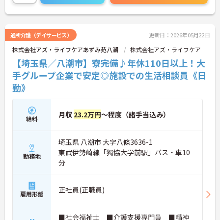
ト。将来的には管理者やエリアマネージャーへのキ
ャリアアップも目指せます。20代から60代まで幅広
い年代のスタッフが活躍しており、和やかな雰囲気
の職場です。介護経験を活かしたい方、福祉の資格
通所介護（デイサービス）
更新日：2026年05月22日
をお持ちの方、安定した法人でキャリアを築きたい
株式会社アズ・ライフケアあずみ苑八潮
株式会社アズ・ライフケア
方におすすめです。
【埼玉県／八潮市】寮完備♪年休110日以上！大
★おすすめPOINT★
手グループ企業で安定◎施設での生活相談員《日
・生活支援員からスタートし、サービス管理責任者
勤》
やエリアマネージャーへと続く明確なステップアッ
プの道筋が用意されています。急成長中の企業であ
るためポストも豊富にあり、専門性を高めながらマ
ネジメント職への挑戦も視野に入れていただけま
月収
23.2万円
～程度（諸手当込み）
給料
す。
・年間休日114日、残業月平均10時間程度という就
業環境に加え、産前産後休暇や育児休暇制度がしっ
埼玉県 八潮市 大字八條3636-1
かりと整備されています。オンとオフの切り替えを
東武伊勢崎線「獨協大学前駅」バス・車10
明確にし、心身ともに充実した状態で長くご活躍い
勤務地
分
ただけます。
・グループホーム一棟あたりの入居者様20名定員を
常時2～4名のスタッフで支援、国基準を上回る人員
正社員(正職員)
配置や夜間複数名体制が敷かれているため、業務に
雇用形態
追われることなくご利用者様のペースに合わせたサ
ポートが可能です。施設も専用設計で働きやすく、
■社会福祉士 ■介護支援専門員 ■精神
ご自身の理想とする福祉を実践できる環境が整って