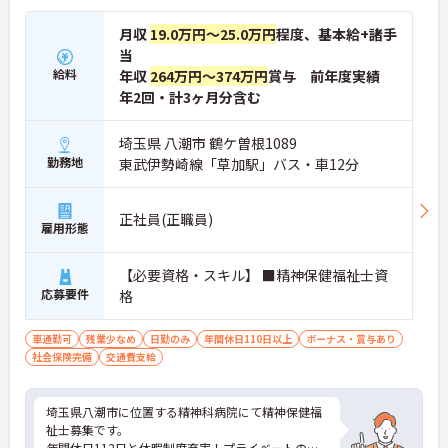
好評です。効率よく働けます。
月収
19.0万円～25.0万円
程度、基本給+諸手
当
給料
年収
264万円～374万円
賞与 前年度実績
年2回・計3ヶ月分含む
埼玉県 八潮市 鶴ケ曽根1089
勤務地
東武伊勢崎線「草加駅」バス・車12分
正社員(正職員)
雇用形態
【必要資格・スキル】 ■精神保健福祉士資
応募要件
格
車通勤可
残業少なめ
日勤のみ
年間休日110日以上
ボーナス・賞与あり
社会保険完備
交通費支給
埼玉県八潮市に位置する精神科病院にて精神保健福
祉士募集です。
年間休日112日と休暇制度充実！プライベートの時