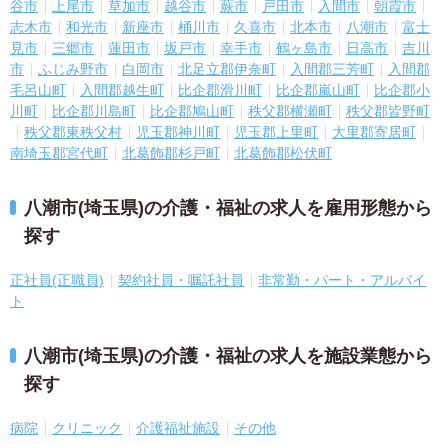
谷市
上尾市
草加市
越谷市
蕨市
戸田市
入間市
朝霞市
志木市
和光市
新座市
桶川市
久喜市
北本市
八潮市
富士
見市
三郷市
蓮田市
坂戸市
幸手市
鶴ヶ島市
日高市
吉川
市
ふじみ野市
白岡市
北足立郡伊奈町
入間郡三芳町
入間郡
毛呂山町
入間郡越生町
比企郡滑川町
比企郡嵐山町
比企郡小
川町
比企郡川島町
比企郡鳩山町
秩父郡横瀬町
秩父郡皆野町
秩父郡東秩父村
児玉郡神川町
児玉郡上里町
大里郡寄居町
南埼玉郡宮代町
北葛飾郡杉戸町
北葛飾郡松伏町
八潮市(埼玉県)の介護・福祉の求人を雇用形態から
探す
正社員(正職員)
契約社員・嘱託社員
非常勤・パート・アルバイ
ト
八潮市(埼玉県)の介護・福祉の求人を施設業態から
探す
病院
クリニック
介護福祉施設
その他