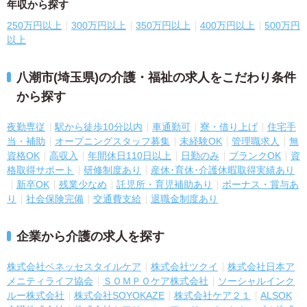
年収から探す
250万円以上
300万円以上
350万円以上
400万円以上
500万円
以上
八潮市(埼玉県)の介護・福祉の求人をこだわり条件
から探す
夜勤専従
駅から徒歩10分以内
車通勤可
寮・借り上げ
住宅手
当・補助
オープニングスタッフ募集
未経験OK
管理職求人
無
資格OK
高収入
年間休日110日以上
日勤のみ
ブランクOK
資
格取得サポート
研修制度あり
産休･育休･介護休暇取得実績あり
新卒OK
残業少なめ
託児所・育児補助あり
ボーナス・賞与あ
り
社会保険完備
交通費支給
退職金制度あり
企業から介護の求人を探す
株式会社ベネッセスタイルケア
株式会社ツクイ
株式会社日本ア
メニティライフ協会
ＳＯＭＰＯケア株式会社
ソーシャルインク
ルー株式会社
株式会社SOYOKAZE
株式会社ケア２１
ALSOK