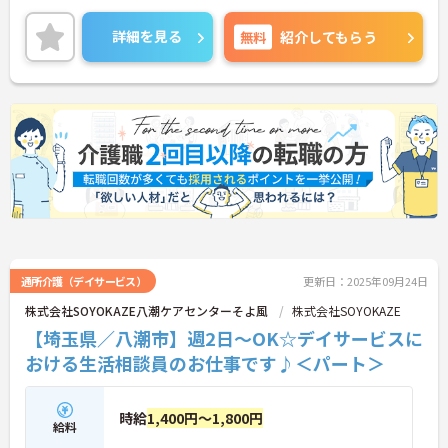
務の幅は広いですが、その分、お客様の「困った」
に寄り添い、解決できた時の喜びはひとしおです。
詳細を見る
無料
紹介してもらう
親身な対応ができるあなたを、スタッフみんなが待
っています。
◆年間休日は117日以上あり、シフト制ですが希望
休も考慮してもらえるので予定が立てやすいのが嬉
しいポイントです。有給休暇は1時間単位で取得でき
るので、「ちょっと用事を済ませたい」という時に
も便利。オンとオフを上手に切り替えて、自分らし
い働き方が実現できます。
◆タブレット端末を活用した介護記録システムを導
入♪スタッフ同士の情報共有もスムーズになり、
「ご利用者様と向き合う時間が増えた」と現場でも
好評です。効率よく働けます。
通所介護（デイサービス）
更新日：2025年09月24日
株式会社SOYOKAZE八潮ケアセンターそよ風
株式会社SOYOKAZE
【埼玉県／八潮市】週2日～OK☆デイサービスに
おける生活相談員のお仕事です♪＜パート＞
時給
1,400円～1,800円
給料