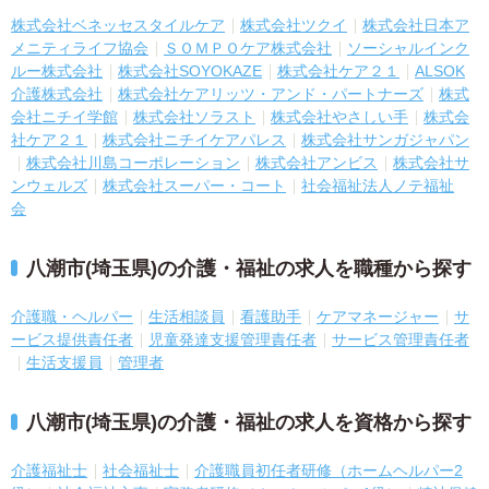
株式会社ベネッセスタイルケア
株式会社ツクイ
株式会社日本ア
メニティライフ協会
ＳＯＭＰＯケア株式会社
ソーシャルインク
ルー株式会社
株式会社SOYOKAZE
株式会社ケア２１
ALSOK
介護株式会社
株式会社ケアリッツ・アンド・パートナーズ
株式
会社ニチイ学館
株式会社ソラスト
株式会社やさしい手
株式会
社ケア２１
株式会社ニチイケアパレス
株式会社サンガジャパン
株式会社川島コーポレーション
株式会社アンビス
株式会社サ
ンウェルズ
株式会社スーパー・コート
社会福祉法人ノテ福祉
会
八潮市(埼玉県)の介護・福祉の求人を職種から探す
介護職・ヘルパー
生活相談員
看護助手
ケアマネージャー
サ
ービス提供責任者
児童発達支援管理責任者
サービス管理責任者
生活支援員
管理者
八潮市(埼玉県)の介護・福祉の求人を資格から探す
介護福祉士
社会福祉士
介護職員初任者研修（ホームヘルパー2