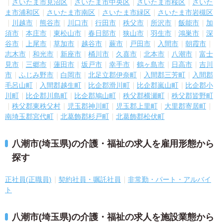
さいたま市見沼区
さいたま市中央区
さいたま市桜区
さいた
ま市浦和区
さいたま市南区
さいたま市緑区
さいたま市岩槻区
川越市
熊谷市
川口市
行田市
秩父市
所沢市
飯能市
加
須市
本庄市
東松山市
春日部市
狭山市
羽生市
鴻巣市
深
谷市
上尾市
草加市
越谷市
蕨市
戸田市
入間市
朝霞市
志木市
和光市
新座市
桶川市
久喜市
北本市
八潮市
富士
見市
三郷市
蓮田市
坂戸市
幸手市
鶴ヶ島市
日高市
吉川
市
ふじみ野市
白岡市
北足立郡伊奈町
入間郡三芳町
入間郡
毛呂山町
入間郡越生町
比企郡滑川町
比企郡嵐山町
比企郡小
川町
比企郡川島町
比企郡鳩山町
秩父郡横瀬町
秩父郡皆野町
秩父郡東秩父村
児玉郡神川町
児玉郡上里町
大里郡寄居町
南埼玉郡宮代町
北葛飾郡杉戸町
北葛飾郡松伏町
八潮市(埼玉県)の介護・福祉の求人を雇用形態から
探す
正社員(正職員)
契約社員・嘱託社員
非常勤・パート・アルバイ
ト
八潮市(埼玉県)の介護・福祉の求人を施設業態から