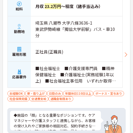
月収
23.2万円
～程度（諸手当込み）
給料
埼玉県 八潮市 大字八條3636-1
東武伊勢崎線「獨協大学前駅」バス・車10
勤務地
分
正社員(正職員)
雇用形態
■社会福祉士 ■介護支援専門員 ■精神
保健福祉士 ■介護福祉士(実務経験1年以
応募要件
上) ■社会福祉主事任用 いずれか取得さ
れている方 ■普通自動車免許をお持ちの
方 ※厚生労働大臣が定める科目を3科目以上
未経験OK
寮・借り上げ
日勤のみ
年間休日110日以上
ボーナス・賞与あり
社会保険完備
交通費支給
履修していることが成績証明書の提示にて
退職金制度あり
認められる方もご応募可能です。
◆施設の「顔」となる重要なポジションです。ケア
マネジャーや介護スタッフと連携しながら、お客様
の受け入れやご家族様の相談対応、契約手続きなど
を行います。時にはご自宅へ説明に伺うことも。業