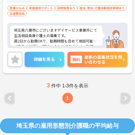
残業少なめ
資格取得サポート
研修制度あり
産休･育休･介護休暇取得実績あり
交通費支給
埼玉県八潮市にございますデイサービス事業所にて
生活相談員兼介護士の募集です。
週2日から勤務OKで、勤務時間も含めて相談可能！
ご自身の状況やご都合に合わせて働きやすい勤務ス
タイルを相談できます◎
最新の募集状況を問
残業がほとんど無く、メリハリを付けて勤務できま
詳細を見る
無料
い合わせる
すよ♪
ご興味ある方には、面接対策ポイントなど、さらに
詳細をお話しいたしますのでお気軽にご相談くださ
い。
3
件中 1-3件を表示
1
埼玉県の雇用形態別介護職の平均給与