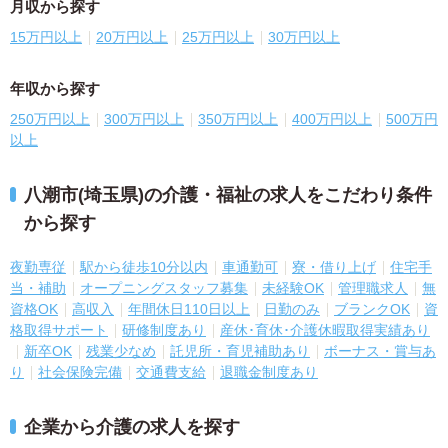
月収から探す
15万円以上
20万円以上
25万円以上
30万円以上
年収から探す
250万円以上
300万円以上
350万円以上
400万円以上
500万円
以上
八潮市(埼玉県)の介護・福祉の求人をこだわり条件
から探す
夜勤専従
駅から徒歩10分以内
車通勤可
寮・借り上げ
住宅手
当・補助
オープニングスタッフ募集
未経験OK
管理職求人
無
資格OK
高収入
年間休日110日以上
日勤のみ
ブランクOK
資
格取得サポート
研修制度あり
産休･育休･介護休暇取得実績あり
新卒OK
残業少なめ
託児所・育児補助あり
ボーナス・賞与あ
り
社会保険完備
交通費支給
退職金制度あり
企業から介護の求人を探す