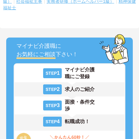
級）
社会福祉主事
実務者研修（ホームヘルパー1級）
精神保健
福祉士
マイナビ介護職に
お気軽にご相談
下さい！
マイナビ介護
1
STEP
職にご登録
2
求人のご紹介
STEP
面接・条件交
3
STEP
渉
4
転職成功！
STEP