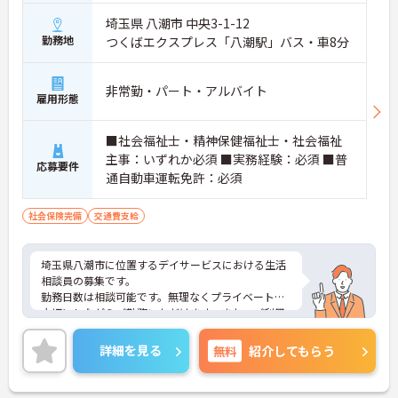
埼玉県 八潮市 中央3-1-12
勤務地
つくばエクスプレス「八潮駅」バス・車8分
非常勤・パート・アルバイト
雇用形態
■社会福祉士・精神保健福祉士・社会福祉
主事：いずれか必須 ■実務経験：必須 ■普
応募要件
通自動車運転免許：必須
社会保険完備
交通費支給
埼玉県八潮市に位置するデイサービスにおける生活
相談員の募集です。
勤務日数は相談可能です。無理なくプライベートを
大切にしながらご勤務いただけます。また、ご利用
者やご家族、関係機関など、どんな方とも円滑にコ
ミュニケーションをとれる方を募集しています。
詳細を見る
無料
紹介してもらう
ご興味のある方には、面接対策ポイントなど、さら
に詳細をご案内しますのでお気軽にご相談くださ
い！