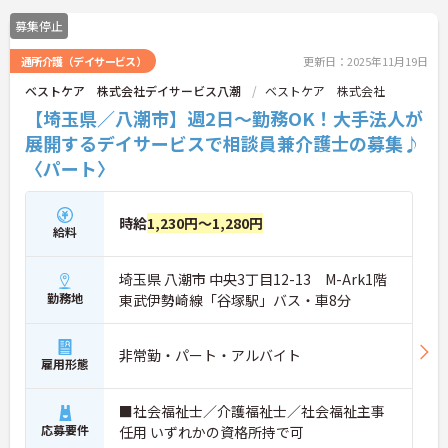
募集停止
通所介護（デイサービス）
更新日：2025年11月19日
ベストケア 株式会社デイサービス八潮
ベストケア 株式会社
【埼玉県／八潮市】週2日～勤務OK！大手法人が
展開するデイサービスで相談員兼介護士の募集♪
〈パート〉
時給
1,230円～1,280円
給料
埼玉県 八潮市 中央3丁目12-13 M-Ark1階
勤務地
東武伊勢崎線「谷塚駅」バス・車8分
非常勤・パート・アルバイト
雇用形態
■社会福祉士／介護福祉士／社会福祉主事
応募要件
任用 いずれかの資格所持で可