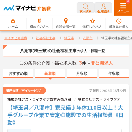
0
0
求人検索
会員登録
メニュー
ホーム
初めての方へ
面談会場一覧
保存した求人
最近見た求人
マイナビ介護職
社会福祉主事
埼玉県
八潮市
埼玉県の社会福祉主
八潮市(埼玉県)の社会福祉主事
の求人・転職一覧
3
この条件の介護・福祉求人数
非公開求人
件 ＋
おすすめ順
新着順
月収順
年収順
通所介護（デイサービス）
更新日：2026年05月22日
株式会社アズ・ライフケアあずみ苑八潮
株式会社アズ・ライフケア
【埼玉県／八潮市】寮完備♪年休110日以上！大
手グループ企業で安定◎施設での生活相談員《日
勤》