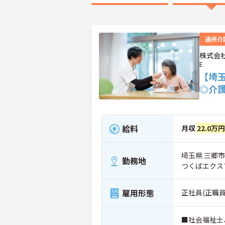
通所介
株式会社
E
【埼
◎介
給料
月収
22.0万
埼玉県 三郷市 
勤務地
つくばエクス
雇用形態
正社員(正職員
■社会福祉士