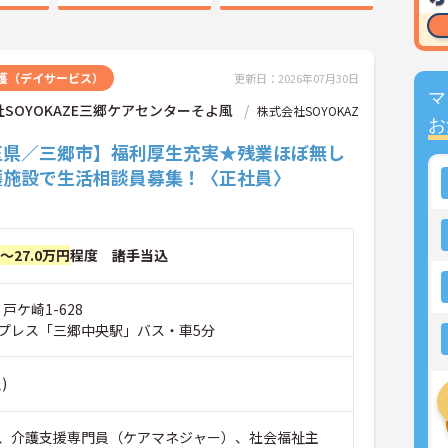
護（デイサービス）
更新日：2026年07月30日
マ
SOYOKAZE三郷ケアセンターそよ風
株式会社SOYOKAZ
お
玉県／三郷市】福利厚生充実★残業ほぼ無し
護施設で生活相談員募集！〈正社員〉
円～27.0万円
程度 諸手当込
戸ケ崎1-628
プレス「三郷中央駅」バス・車5分
)
、介護支援専門員（ケアマネジャー）、社会福祉主