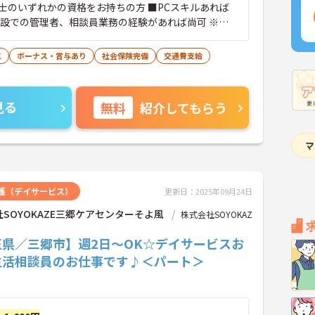
士のいずれかの資格をお持ちの方 ■PCスキルあれば
設での管理者、相談員業務の経験があれば尚可 ※学
ランク可
K
ボーナス・賞与あり
社会保険完備
交通費支給
見る
無料
紹介してもらう
護（デイサービス）
更新日：2025年09月24日
SOYOKAZE三郷ケアセンターそよ風
株式会社SOYOKAZ
玉県／三郷市】週2日～OK☆デイサービスお
生活相談員のお仕事です♪＜パート＞