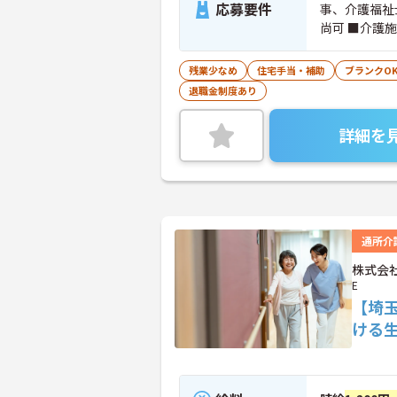
応募要件
事、介護福祉
尚可 ■介護施
歴不問 ※ブ
残業少なめ
住宅手当・補助
ブランクO
退職金制度あり
詳細を
通所介
株式会社
E
【埼
ける