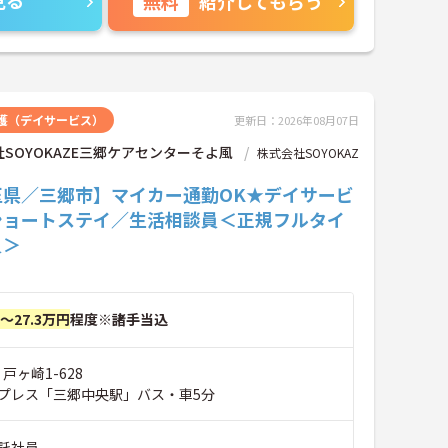
見る
無料
紹介してもらう
なり、こころ通うコミュニケーションが生まれます◆
室)を1ユニットに、ひとつの家庭のように考えてつくられ
ルがユニットケアの大きな特長です。個室はこれまで
長でより自分らしく、そして10人のための共同リビン
タッフや、同じユニットで家族同然に暮らすお仲間た
護（デイサービス）
更新日：2026年08月07日
たち)とのコミュニケーションがあります。特養という
ありながら、ここにはユニットごとに小規模単位の家
SOYOKAZE三郷ケアセンターそよ風
株式会社SOYOKAZ
があります。スタッフは一定期間、それぞれのユニッ
玉県／三郷市】マイカー通勤OK★デイサービ
当するため、ご入居者にとって顔馴染みのスタッフは
もいうべき身近な存在となります。これまで歩んでこ
ショートステイ／生活相談員＜正規フルタイ
は十人十色人です。さくらの杜は、一人ひとりの暮ら
員＞
、人間の尊厳にふさわしい介護ケアをいたします。
円～27.3万円
程度※諸手当込
戸ヶ崎1-628
プレス「三郷中央駅」バス・車5分
託社員