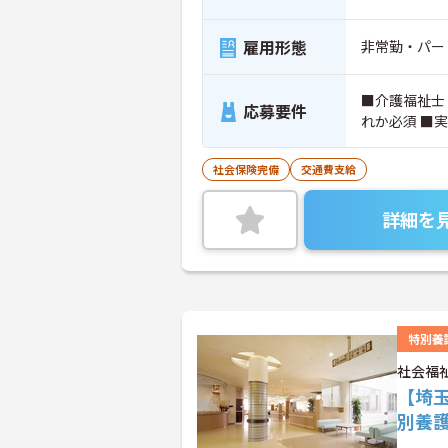
雇用形態
非常勤・パー
■介護福祉士
応募要件
れか必須 ■
社会保険完備
交通費支給
詳細を
特別養
社会福
【埼
別養