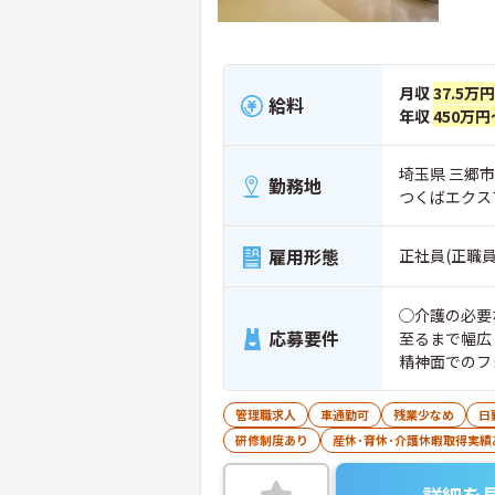
月収
37.5万
給料
年収
450万円
埼玉県 三郷市
勤務地
つくばエクス
雇用形態
正社員(正職員
◯介護の必要
応募要件
至るまで幅広
精神面でのフォローも
の新しい特養
いただけます
管理職求人
車通勤可
残業少なめ
日
位）として、
研修制度あり
産休･育休･介護休暇取得実績
で、約8畳の
ッド・床頭台