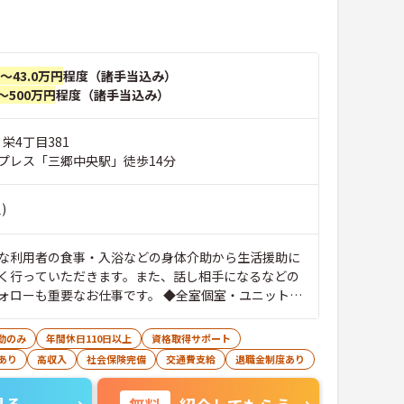
円～43.0万円
程度（諸手当込み）
～500万円
程度（諸手当込み）
 栄4丁目381
プレス「三郷中央駅」徒歩14分
)
な利用者の食事・入浴などの身体介助から生活援助に
く行っていただきます。また、話し相手になるなどの
重要なお仕事です。 ◆全室個室・ユニット型
です／使い慣れた家具や調度、ご愛用の品々をおもち
。◆ 140床は全室個室、10部屋を1ユニット（生活単
勤のみ
年間休日110日以上
資格取得サポート
専用のリビングを備えています。居室はすべて個室
あり
高収入
社会保険完備
交通費支給
退職金制度あり
広々としたプライバシーに配慮されたお部屋です。ベ
・エアコン・照明・鏡・カーテンなどは設置されてい