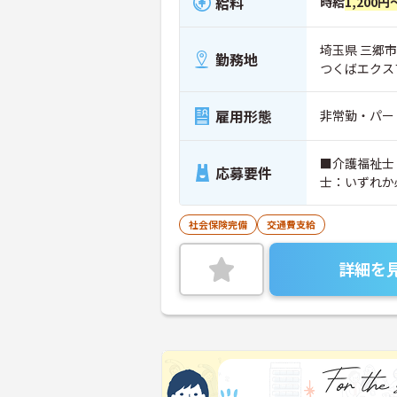
給料
時給
1,200円
埼玉県 三郷市 
勤務地
つくばエクス
雇用形態
非常勤・パー
■介護福祉士
応募要件
士：いずれか
社会保険完備
交通費支給
詳細を