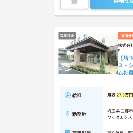
詳細を
ます。 ◆ユニットケアという小規模単位の暮らしのなかでスタッフ
と顔馴染みに
10人(10
た介護スタイ
の暮らしの延
グでは専任ス
募集停止
通所介
ち(ご入居者
大きな施設で
株式会社
E
庭的な暮らし
【埼
トを専任で担
まさに家族と
ス・
られた生き方
ム社
し方を尊重し
給料
月収
27.3万
埼玉県 三郷市 
勤務地
つくばエクス
契約社員・嘱