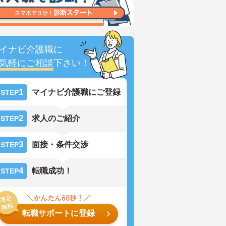
イナビ介護職に
気軽にご相談
下さい！
1
マイナビ介護職にご登録
STEP
2
求人のご紹介
STEP
3
面接・条件交渉
STEP
4
転職成功！
STEP
転職サポートに登録