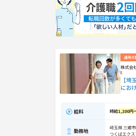
通所介
株式会社
E
【埼
にお
給料
時給
1,200円
埼玉県 三郷市 
勤務地
つくばエクス