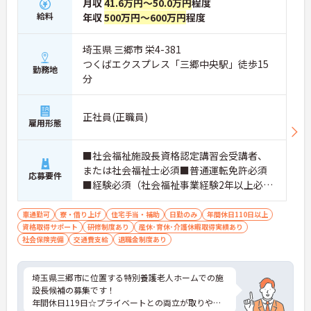
月収
41.6万円～50.0万円
程度
給料
年収
500万円～600万円
程度
埼玉県 三郷市 栄4-381
つくばエクスプレス「三郷中央駅」徒歩15
勤務地
分
正社員(正職員)
雇用形態
■社会福祉施設長資格認定講習会受講者、
または社会福祉士必須■普通運転免許必須
応募要件
■経験必須（社会福祉事業経験2年以上必
須）
車通勤可
寮・借り上げ
住宅手当・補助
日勤のみ
年間休日110日以上
資格取得サポート
研修制度あり
産休･育休･介護休暇取得実績あり
社会保険完備
交通費支給
退職金制度あり
埼玉県三郷市に位置する特別養護老人ホームでの施
設長候補の募集です！
年間休日119日☆プライベートとの両立が取りやす