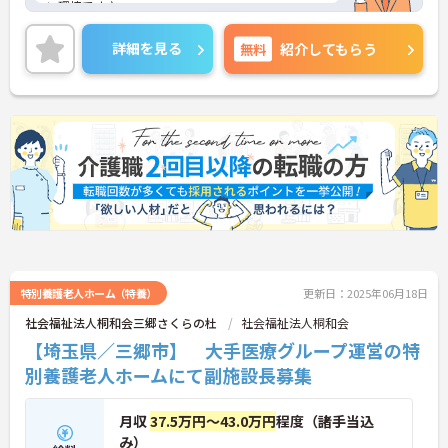
い環境です♪
ご興味ある方には、面接対策ポイントなど、さらに
詳細をお話しいたしますのでお気軽にご相談くださ
詳細を見る
無料
紹介してもらう
い。
特別養護老人ホーム（特養）
更新日：2025年06月18日
社会福祉法人桐和会三郷さくらの杜
社会福祉法人桐和会
【埼玉県／三郷市】 大手医療グループ運営の特
別養護老人ホームにて副施設長募集
月収
37.5万円～43.0万円
程度（諸手当込
み）