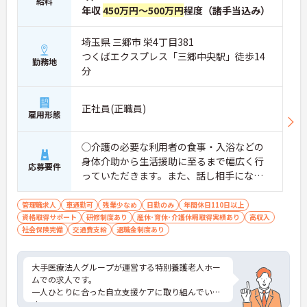
給料
年収
450万円～500万円
程度（諸手当込み）
埼玉県 三郷市 栄4丁目381
つくばエクスプレス「三郷中央駅」徒歩14
勤務地
分
正社員(正職員)
雇用形態
◯介護の必要な利用者の食事・入浴などの
身体介助から生活援助に至るまで幅広く行
応募要件
っていただきます。また、話し相手になる
などの精神面でのフォローも重要なお仕事
です。 ◆全室個室・ユニット型の新しい特
管理職求人
車通勤可
残業少なめ
日勤のみ
年間休日110日以上
資格取得サポート
養です／使い慣れた家具や調度、ご愛用の
研修制度あり
産休･育休･介護休暇取得実績あり
高収入
社会保険完備
交通費支給
退職金制度あり
品々をおもちいただけます。◆ 140床は全室
個室、10部屋を1ユニット（生活単位）とし
て、専用のリビングを備えています。居室は
大手医療法人グループが運営する特別養護老人ホー
すべて個室で、約8畳の広々としたプライバ
ムでの求人です。
シーに配慮されたお部屋です。ベッド・床
一人ひとりに合った自立支援ケアに取り組んでいま
す。
頭台・エアコン・照明・鏡・カーテンなど