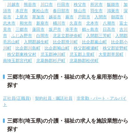
川越市
熊谷市
川口市
行田市
秩父市
所沢市
飯能市
加
須市
本庄市
東松山市
春日部市
狭山市
羽生市
鴻巣市
深
谷市
上尾市
草加市
越谷市
蕨市
戸田市
入間市
朝霞市
志木市
和光市
新座市
桶川市
久喜市
北本市
八潮市
富士
見市
三郷市
蓮田市
坂戸市
幸手市
鶴ヶ島市
日高市
吉川
市
ふじみ野市
白岡市
北足立郡伊奈町
入間郡三芳町
入間郡
毛呂山町
入間郡越生町
比企郡滑川町
比企郡嵐山町
比企郡小
川町
比企郡川島町
比企郡鳩山町
秩父郡横瀬町
秩父郡皆野町
秩父郡東秩父村
児玉郡神川町
児玉郡上里町
大里郡寄居町
南埼玉郡宮代町
北葛飾郡杉戸町
北葛飾郡松伏町
三郷市(埼玉県)の介護・福祉の求人を雇用形態から
探す
正社員(正職員)
契約社員・嘱託社員
非常勤・パート・アルバイ
ト
三郷市(埼玉県)の介護・福祉の求人を施設業態から
探す