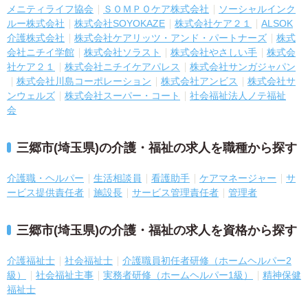
メニティライフ協会
ＳＯＭＰＯケア株式会社
ソーシャルインク
ルー株式会社
株式会社SOYOKAZE
株式会社ケア２１
ALSOK
介護株式会社
株式会社ケアリッツ・アンド・パートナーズ
株式
会社ニチイ学館
株式会社ソラスト
株式会社やさしい手
株式会
社ケア２１
株式会社ニチイケアパレス
株式会社サンガジャパン
株式会社川島コーポレーション
株式会社アンビス
株式会社サ
ンウェルズ
株式会社スーパー・コート
社会福祉法人ノテ福祉
会
三郷市(埼玉県)の介護・福祉の求人を職種から探す
介護職・ヘルパー
生活相談員
看護助手
ケアマネージャー
サ
ービス提供責任者
施設長
サービス管理責任者
管理者
三郷市(埼玉県)の介護・福祉の求人を資格から探す
介護福祉士
社会福祉士
介護職員初任者研修（ホームヘルパー2
級）
社会福祉主事
実務者研修（ホームヘルパー1級）
精神保健
福祉士