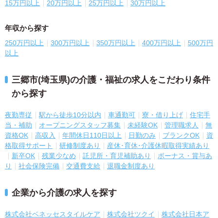
15万円以上
20万円以上
25万円以上
30万円以上
年収から探す
250万円以上
300万円以上
350万円以上
400万円以上
500万円
以上
三郷市(埼玉県)の介護・福祉の求人をこだわり条件
から探す
夜勤専従
駅から徒歩10分以内
車通勤可
寮・借り上げ
住宅手
当・補助
オープニングスタッフ募集
未経験OK
管理職求人
無
資格OK
高収入
年間休日110日以上
日勤のみ
ブランクOK
資
格取得サポート
研修制度あり
産休･育休･介護休暇取得実績あり
新卒OK
残業少なめ
託児所・育児補助あり
ボーナス・賞与あ
り
社会保険完備
交通費支給
退職金制度あり
企業から介護の求人を探す
株式会社ベネッセスタイルケア
株式会社ツクイ
株式会社日本ア