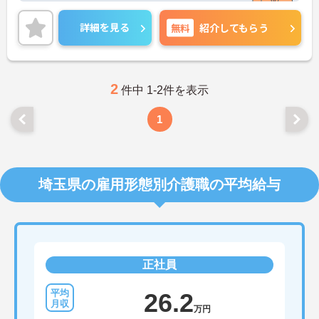
母体の安定感からお休みを取得しやすく、有給休暇
は設置されています。 ◆ユニットケアとい
の消化率も高いのでプライベートの時間も大切にし
詳細を見る
無料
う小規模単位の暮らしのなかでスタッフと
紹介してもらう
て頂きながら業務にあたることができます。ご興味
顔馴染みになり、こころ通うコミュニケー
のある方はお気軽にお問い合わせ下さいませ。
ションが生まれます◆ 10人(10室)を1ユニッ
トに、ひとつの家庭のように考えてつくら
れた介護スタイルがユニットケアの大きな
2
件中 1-2件を表示
特長です。個室はこれまでの暮らしの延長
でより自分らしく、そして10人のための共
1
同リビングでは専任スタッフや、同じユニ
ットで家族同然に暮らすお仲間たち(ご入居
者たち)とのコミュニケーションがありま
す。特養という大きな施設でありながら、
埼玉県の雇用形態別介護職の平均給与
ここにはユニットごとに小規模単位の家庭
的な暮らしがあります。スタッフは一定期
間、それぞれのユニットを専任で担当する
ため、ご入居者にとって顔馴染みのスタッ
フはまさに家族ともいうべき身近な存在と
正社員
なります。これまで歩んでこられた生き方
は十人十色人です。さくらの杜は、一人ひ
26.2
とりの暮らし方を尊重し、人間の尊厳にふ
万円
さわしい介護ケアをいたします。