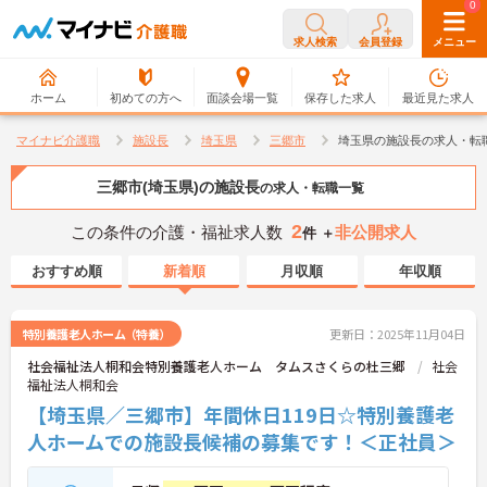
0
0
求人検索
会員登録
メニュー
ホーム
初めての方へ
面談会場一覧
保存した求人
最近見た求人
マイナビ介護職
施設長
埼玉県
三郷市
埼玉県の施設長の求人・転
三郷市(埼玉県)の施設長
の求人・転職一覧
2
この条件の介護・福祉求人数
非公開求人
件 ＋
おすすめ順
新着順
月収順
年収順
特別養護老人ホーム（特養）
更新日：2025年11月04日
社会福祉法人桐和会特別養護老人ホーム タムスさくらの杜三郷
社会
福祉法人桐和会
【埼玉県／三郷市】年間休日119日☆特別養護老
人ホームでの施設長候補の募集です！＜正社員＞