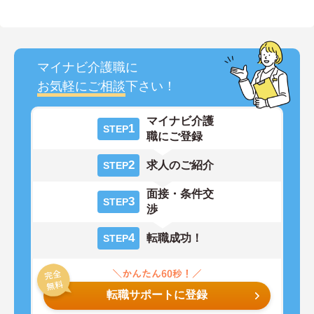
マイナビ介護職に
お気軽にご相談
下さい！
マイナビ介護
1
STEP
職にご登録
2
求人のご紹介
STEP
面接・条件交
3
STEP
渉
4
転職成功！
STEP
転職サポートに登録