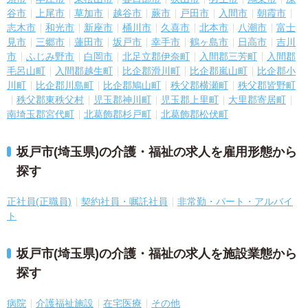
谷市
上尾市
草加市
越谷市
蕨市
戸田市
入間市
朝霞市
志木市
和光市
新座市
桶川市
久喜市
北本市
八潮市
富士
見市
三郷市
蓮田市
坂戸市
幸手市
鶴ヶ島市
日高市
吉川
市
ふじみ野市
白岡市
北足立郡伊奈町
入間郡三芳町
入間郡
毛呂山町
入間郡越生町
比企郡滑川町
比企郡嵐山町
比企郡小
川町
比企郡川島町
比企郡鳩山町
秩父郡横瀬町
秩父郡皆野町
秩父郡東秩父村
児玉郡神川町
児玉郡上里町
大里郡寄居町
南埼玉郡宮代町
北葛飾郡杉戸町
北葛飾郡松伏町
坂戸市(埼玉県)の介護・福祉の求人を雇用形態から
探す
正社員(正職員)
契約社員・嘱託社員
非常勤・パート・アルバイ
ト
坂戸市(埼玉県)の介護・福祉の求人を施設業態から
探す
病院
介護福祉施設
在宅医療
その他