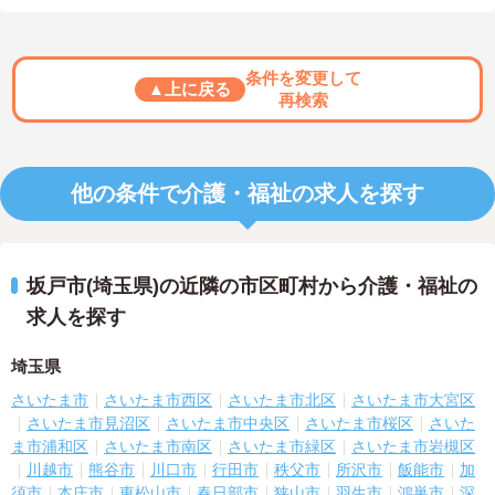
条件を変更して
▲上に戻る
再検索
他の条件で介護・福祉の求人を探す
坂戸市(埼玉県)の近隣の市区町村から介護・福祉の
求人を探す
埼玉県
さいたま市
さいたま市西区
さいたま市北区
さいたま市大宮区
さいたま市見沼区
さいたま市中央区
さいたま市桜区
さいた
ま市浦和区
さいたま市南区
さいたま市緑区
さいたま市岩槻区
川越市
熊谷市
川口市
行田市
秩父市
所沢市
飯能市
加
須市
本庄市
東松山市
春日部市
狭山市
羽生市
鴻巣市
深