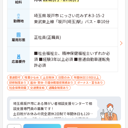
給料
おり、清潔感にあふれた美しい環境です。ハード面
に加え、ソフト面でも「献立の事前決定・レシピ完
埼玉県 坂戸市 にっさい花みず木3-15-2
備」により現場の負担が大幅に軽減されています。
ご利用者様の安全性はもちろん、働くスタッフにと
勤務地
東武東上線「坂戸(埼玉)駅」バス・車10分
っても身体的負担が少なく、高いモチベーションを
保って業務に集中できます。
正社員(正職員)
雇用形態
■社会福祉士、精神保健福祉士いずれか必
須 ■経験3年以上必須 ■普通自動車運転免
応募要件
許必須
車通勤可
残業少なめ
土日祝休
日勤のみ
年間休日110日以上
研修制度あり
産休･育休･介護休暇取得実績あり
ボーナス・賞与あり
社会保険完備
交通費支給
退職金制度あり
埼玉県坂戸市にある障がい者相談支援センターで相
談支援専門員の募集です！
土日祝がお休みの完全週休2日制で年間休日も120日
あるので、プライベートの時間をしっかり確保で
き、仕事との両立がしやすい職場です◎