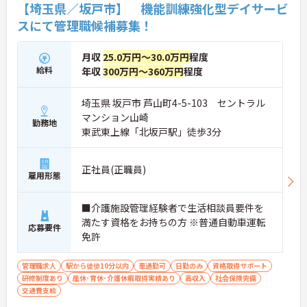
【埼玉県／坂戸市】 機能訓練強化型デイサービ
・生活支援員からスタートし、サービス管理責任者
やエリアマネージャーへと続く明確なステップアッ
スにて管理職候補募集！
プの道筋が用意されています。急成長中の企業であ
るためポストも豊富にあり、専門性を高めながらマ
月収
25.0万円～30.0万円
程度
ネジメント職への挑戦も視野に入れていただけま
給料
年収
300万円～360万円
程度
す。
・年間休日114日、残業月平均10時間程度という就
業環境に加え、産前産後休暇や育児休暇制度がしっ
埼玉県 坂戸市 芦山町4-5-103 セントラル
かりと整備されています。オンとオフの切り替えを
マンション山崎
明確にし、心身ともに充実した状態で長くご活躍い
勤務地
東武東上線「北坂戸駅」徒歩3分
ただけます。
・グループホーム一棟あたりの入居者様20名定員を
常時2～4名のスタッフで支援、国基準を上回る人員
正社員(正職員)
配置や夜間複数名体制が敷かれているため、業務に
雇用形態
追われることなくご利用者様のペースに合わせたサ
ポートが可能です。施設も専用設計で働きやすく、
ご自身の理想とする福祉を実践できる環境が整って
■介護施設管理経験者で生活相談員要件を
います。
満たす資格をお持ちの方 ※普通自動車運転
応募要件
免許
管理職求人
駅から徒歩10分以内
車通勤可
日勤のみ
資格取得サポート
研修制度あり
産休･育休･介護休暇取得実績あり
高収入
社会保険完備
交通費支給