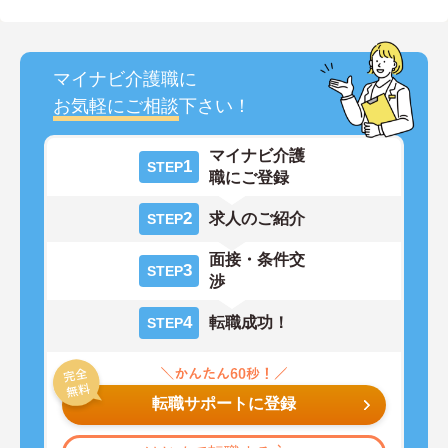
マイナビ介護職に
お気軽にご相談
下さい！
マイナビ介護
1
STEP
職にご登録
2
求人のご紹介
STEP
面接・条件交
3
STEP
渉
4
転職成功！
STEP
転職サポートに登録