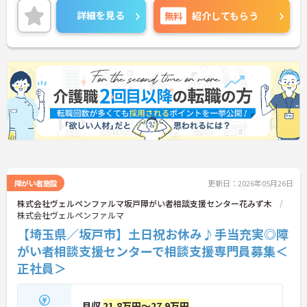
フのサポートを行うハイクラスなポジションです。
詳細を見る
無料
紹介してもらう
最新設備とバリアフリーが完備され、スタッフの身
体的負担が少なく、広域手当5万円が付与されるこ
とで高い給与水準を実現しています。年間休日114
日の確保や、献立・レシピの完全標準化による業務
効率化など、ワークライフバランスを保ちながら定
年70歳まで長期的に活躍できる制度が盤石に整って
います。複数施設を経験することで培われるマネジ
メント視点は、将来的なエリアマネージャーへのキ
ャリアアップにも直結しており、最新の環境で専門
性を発揮したいプロフェッショナルの方にお勧めで
す。
★おすすめPOINT★
・広域支援員として複数のホームを巡るため、各ホ
障がい者施設
更新日：2026年05月26日
ームのパートスタッフの教育やサポートにも携わる
株式会社ヴェルペンファルマ坂戸障がい者相談支援センター花みず木
ことができ、現場の介助業務にとどまらず、施設運
株式会社ヴェルペンファルマ
営や人材育成の視点を養うことで、将来のエリアマ
【埼玉県／坂戸市】土日祝お休み♪手当充実◎障
ネージャー候補としてのステップアップに直結しま
す。
がい者相談支援センターで相談支援専門員募集＜
・定年70歳、再雇用75歳までという業界屈指の制度
正社員＞
があり、20代から60代まで幅広い年代が活躍してい
ます。年間休日も114日確保されているため、無理
なく長期的なキャリアを築いていただけます。
月収
21.8万円～27.9万円
・全施設がバリアフリー設計かつ最新設備を備えて