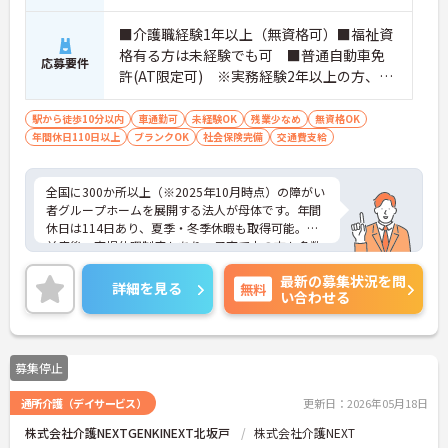
■介護職経験1年以上（無資格可）■福祉資
格有る方は未経験でも可 ■普通自動車免
応募要件
許(AT限定可) ※実務経験2年以上の方、障
がい者福祉に関する経験をお持ちの方大歓
迎
駅から徒歩10分以内
車通勤可
未経験OK
残業少なめ
無資格OK
年間休日110日以上
ブランクOK
社会保険完備
交通費支給
全国に300か所以上（※2025年10月時点）の障がい
者グループホームを展開する法人が母体です。年間
休日は114日あり、夏季・冬季休暇も取得可能。産
前産後・育児休暇制度もあり、子育て中の方も多数
活躍中で、ワークライフバランスを大切にしながら
最新の募集状況を問
働ける環境が整っています。研修制度や外部勉強会
詳細を見る
無料
い合わせる
の受講支援もあり、スキルアップもしっかりサポー
ト。将来的には管理者やエリアマネージャーへのキ
ャリアアップも目指せます。20代から60代まで幅広
い年代のスタッフが活躍しており、和やかな雰囲気
募集停止
の職場です。介護経験を活かしたい方、福祉の資格
をお持ちの方、安定した法人でキャリアを築きたい
通所介護（デイサービス）
更新日：2026年05月18日
方におすすめです。
株式会社介護NEXTGENKINEXT北坂戸
株式会社介護NEXT
★おすすめPOINT★