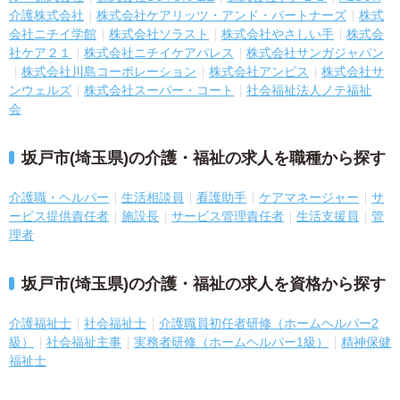
介護株式会社
株式会社ケアリッツ・アンド・パートナーズ
株式
会社ニチイ学館
株式会社ソラスト
株式会社やさしい手
株式会
社ケア２１
株式会社ニチイケアパレス
株式会社サンガジャパン
株式会社川島コーポレーション
株式会社アンビス
株式会社サ
ンウェルズ
株式会社スーパー・コート
社会福祉法人ノテ福祉
会
坂戸市(埼玉県)の介護・福祉の求人を職種から探す
介護職・ヘルパー
生活相談員
看護助手
ケアマネージャー
サ
ービス提供責任者
施設長
サービス管理責任者
生活支援員
管
理者
坂戸市(埼玉県)の介護・福祉の求人を資格から探す
介護福祉士
社会福祉士
介護職員初任者研修（ホームヘルパー2
級）
社会福祉主事
実務者研修（ホームヘルパー1級）
精神保健
福祉士