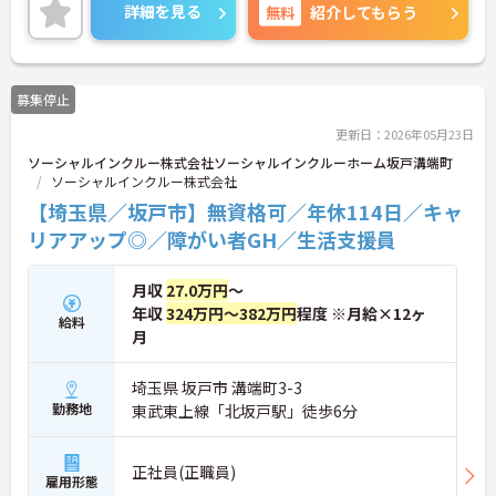
また、昇給と賞与があり、あなたの頑張りがしっか
詳細を見る
無料
紹介してもらう
り評価され、やりがいを持ってお仕事ができます！
ご興味ある方は面接ポイントをお伝えしますので、
お気軽にご連絡ください。
募集停止
更新日：2026年05月23日
ソーシャルインクルー株式会社ソーシャルインクルーホーム坂戸溝端町
ソーシャルインクルー株式会社
【埼玉県／坂戸市】無資格可／年休114日／キャ
リアアップ◎／障がい者GH／生活支援員
月収
27.0万円
～
年収
324万円～382万円
程度 ※月給×12ヶ
給料
月
埼玉県 坂戸市 溝端町3-3
勤務地
東武東上線「北坂戸駅」徒歩6分
正社員(正職員)
雇用形態