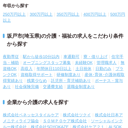
年収から探す
250万円以上
300万円以上
350万円以上
400万円以上
500万円
以上
坂戸市(埼玉県)の介護・福祉の求人をこだわり条件
から探す
夜勤専従
駅から徒歩10分以内
車通勤可
寮・借り上げ
住宅手
当・補助
オープニングスタッフ募集
未経験OK
管理職求人
無
資格OK
高収入
年間休日110日以上
土日祝休
日勤のみ
ブラ
ンクOK
資格取得サポート
研修制度あり
産休･育休･介護休暇取
得実績あり
残業少なめ
託児所・育児補助あり
ボーナス・賞与
あり
社会保険完備
交通費支給
退職金制度あり
企業から介護の求人を探す
株式会社ベネッセスタイルケア
株式会社ツクイ
株式会社日本ア
メニティライフ協会
ＳＯＭＰＯケア株式会社
ソーシャルインク
ルー株式会社
株式会社SOYOKAZE
株式会社ケア２１
ALSOK