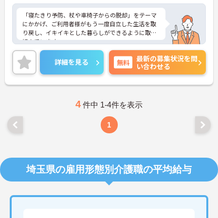
「寝たきり予防、杖や車椅子からの脱却」をテーマ
にかかげ、ご利用者様がもう一度自立した生活を取
り戻し、イキイキとした暮らしができるように取り
組んでいます。
整骨院からスタートした法人で、現在も店舗を増や
最新の募集状況を問
し続けている安定感のある母体です。事業拡大傾向
詳細を見る
無料
い合わせる
にあるため、頑張り次第ではキャリアアップも見込
めるます。複数の店舗を経営しているノウハウを生
かした研修制度も自身の成長に繋がります。自立支
援に向けての熱い想いのスタッフが多く、活気があ
る職場も魅力の1つです。
4
件中 1-4件を表示
ご興味のある方はお気軽にお問い合わせ下さいま
せ。
1
埼玉県の雇用形態別介護職の平均給与