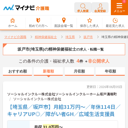
0
0
求人検索
会員登録
メニュー
ホーム
初めての方へ
面談会場一覧
保存した求人
最近見た求人
マイナビ介護職
精神保健福祉士
埼玉県
坂戸市
埼玉県の精神保健
坂戸市(埼玉県)の精神保健福祉士
の求人・転職一覧
4
この条件の介護・福祉求人数
非公開求人
件 ＋
おすすめ順
新着順
月収順
年収順
更新日：2026年06月05日
ソーシャルインクルー株式会社ソーシャルインクルーホーム坂戸溝端町
ソーシャルインクルー株式会社
【埼玉県／坂戸市】月給31万円～／年休114日／
キャリアUP◎／障がい者GH／広域生活支援員
月収
31.0万円
～