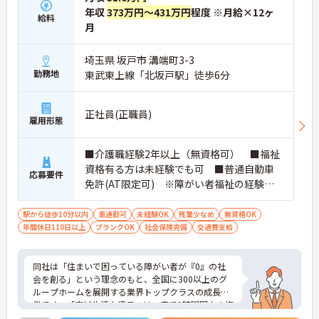
年収
373万円～431万円
程度 ※月給×12ヶ
給料
月
埼玉県 坂戸市 溝端町3-3
勤務地
東武東上線「北坂戸駅」徒歩6分
正社員(正職員)
雇用形態
■介護職経験2年以上（無資格可） ■福祉
資格有る方は未経験でも可 ■普通自動車
応募要件
免許(AT限定可) ※障がい者福祉の経験は
不問です。※実務経験2年以上の方、障がい
者福祉に関する経験をお持ちの方大歓迎
駅から徒歩10分以内
車通勤可
未経験OK
残業少なめ
無資格OK
年間休日110日以上
ブランクOK
社会保険完備
交通費支給
同社は「住まいで困っている障がい者が『0』の社
会を創る」という理念のもと、全国に300以上のグ
ループホームを展開する業界トップクラスの成長企
業です。「広域生活支援員」は、車で1時間圏内の複
数施設を横断的に担当し、現場支援とパートスタッ