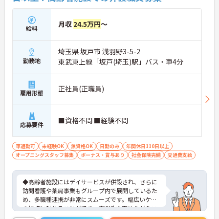
職員全員が安心して働ける、誇りを持てる職場環境
づくりに取り組んでいます。
月収
24.5万円
～
給料
埼玉県 坂戸市 浅羽野3-5-2
勤務地
東武東上線「坂戸(埼玉)駅」バス・車4分
正社員(正職員)
雇用形態
■資格不問 ■経験不問
応募要件
車通勤可
未経験OK
無資格OK
日勤のみ
年間休日110日以上
オープニングスタッフ募集
ボーナス・賞与あり
社会保険完備
交通費支給
◆高齢者施設にはデイサービスが併設され、さらに
訪問看護や薬局事業もグループ内で展開しているた
め、多職種連携が非常にスムーズです。幅広いケア
の視点に触れることができ、専門性を高めながらス
キルアップできる土壌があります。