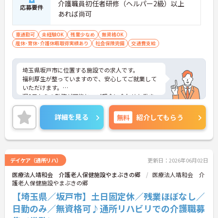
介護職員初任者研修（ヘルパー2級）以上
備」により現場の負担が大幅に軽減されています。
応募要件
あれば尚可
ご利用者様の安全性はもちろん、働くスタッフにと
っても身体的負担が少なく、高いモチベーションを
保って業務に集中できます。
車通勤可
未経験OK
残業少なめ
無資格OK
産休･育休･介護休暇取得実績あり
社会保険完備
交通費支給
埼玉県坂戸市に位置する施設での求人です。
福利厚生が整っていますので、安心してご就業して
いただけます。
週3日からの勤務が可能と、ご都合に合わせた働き
方が出来ます！
また、日勤帯のみで土日固定休！残業もほぼなしと
詳細を見る
無料
紹介してもらう
プライベートとの予定が立てやすいです。
ご興味のある方には、面接対策ポイントなど、さら
に詳細をお話しいたしますので、お気軽にご相談く
ださい。
デイケア（通所リハ）
更新日：2026年06月02日
医療法人靖和会 介護老人保健施設やまぶきの郷
医療法人靖和会 介
護老人保健施設やまぶきの郷
【埼玉県／坂戸市】土日固定休／残業ほぼなし／
日勤のみ／無資格可♪通所リハビリでの介護職募