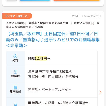
体的負担が少なく、広域手当5万円が付与されるこ
とで高い給与水準を実現しています。年間休日114
日の確保や、献立・レシピの完全標準化による業務
効率化など、ワークライフバランスを保ちながら定
デイケア（通所リハ）
更新日：2026年06月02日
年70歳まで長期的に活躍できる制度が盤石に整って
医療法人靖和会 介護老人保健施設やまぶきの郷
医療法人靖和会 介
います。複数施設を経験することで培われるマネジ
護老人保健施設やまぶきの郷
メント視点は、将来的なエリアマネージャーへのキ
ャリアアップにも直結しており、最新の環境で専門
【埼玉県／坂戸市】土日固定休／週3日～可／日
性を発揮したいプロフェッショナルの方にお勧めで
勤のみ／無資格可♪通所リハビリでの介護職募集
す。
＜非常勤＞
★おすすめPOINT★
・広域支援員として複数のホームを巡るため、各ホ
ームのパートスタッフの教育やサポートにも携わる
時給
1,141円
～
給料
ことができ、現場の介助業務にとどまらず、施設運
営や人材育成の視点を養うことで、将来のエリアマ
ネージャー候補としてのステップアップに直結しま
埼玉県 坂戸市 多和目330番地
す。
勤務地
東武越生線「西大家駅」徒歩20分
・定年70歳、再雇用75歳までという業界屈指の制度
があり、20代から60代まで幅広い年代が活躍してい
ます。年間休日も114日確保されているため、無理
非常勤・パート・アルバイト
なく長期的なキャリアを築いていただけます。
雇用形態
・全施設がバリアフリー設計かつ最新設備を備えて
おり、清潔感にあふれた美しい環境です。ハード面
■無資格・未経験 応相談 ※介護福祉士・
に加え、ソフト面でも「献立の事前決定・レシピ完