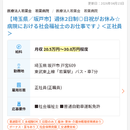
更新日：2026年04月15日
づくりに取り組んでいます。
医療法人若葉会 若葉病院
医療法人若葉会 若葉病院
【埼玉県／坂戸市】週休2日制◎日祝がお休み☆
病院における社会福祉士のお仕事です♪＜正社員
＞
月収
20.5万円～30.0万円
程度
給料
埼玉県 坂戸市 戸宮609
勤務地
東武東上線「若葉駅」バス・車7分
正社員(正職員)
雇用形態
■社会福祉士 ■普通自動車運転免許
応募要件
車通勤可
未経験OK
日勤のみ
産休･育休･介護休暇取得実績あり
ボーナス・賞与あり
社会保険完備
交通費支給