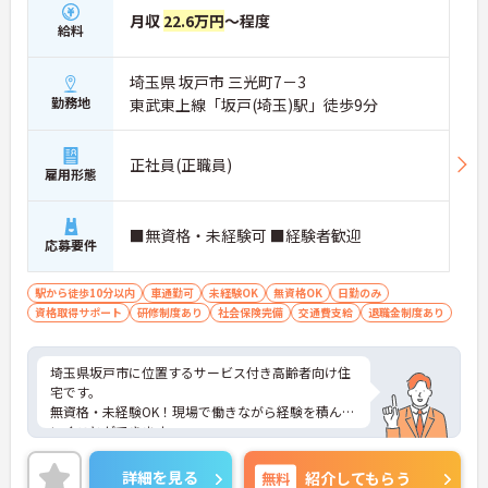
月収
22.6万円
～程度
給料
埼玉県 坂戸市 三光町7－3
勤務地
東武東上線「坂戸(埼玉)駅」徒歩9分
正社員(正職員)
雇用形態
■無資格・未経験可 ■経験者歓迎
応募要件
駅から徒歩10分以内
車通勤可
未経験OK
無資格OK
日勤のみ
資格取得サポート
研修制度あり
社会保険完備
交通費支給
退職金制度あり
埼玉県坂戸市に位置するサービス付き高齢者向け住
宅です。
無資格・未経験OK！現場で働きながら経験を積んで
いくことができます。
資格取得支援制度もあるので、スキルアップも目指
せます！
詳細を見る
無料
紹介してもらう