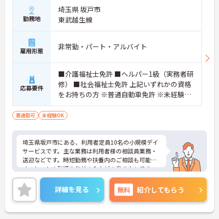
・賞与年2回に加え、施設運営への貢献やチームワ
埼玉県 坂戸市
ークを評価する特別報酬が支給される仕組みがあり
勤務地
東武越生線
ます。
・目に見える形で日々の努力がしっかりと還元され
ることで、高いモチベーションを保ちながら将来的
非常勤・パート・アルバイト
な昇給を目指せます。
雇用形態
【自分らしいスタイルを大切にしながら、無理のな
■介護福祉士免許 ■ヘルパー1級（実務者研
いペースで働けます】
・清潔感と節度があれば髪色やネイルなどの制限が
修） ■社会福祉士免許 上記いずれかの資格
応募要件
ないため、ご自身の個性を尊重した働き方を叶えら
をお持ちの方 ※普通自動車免許 ※未経験
れます。
可・新卒可・ブランク可 ※現場経験があれ
・月平均残業時間が少なく、年間17日のリフレッシ
ば年数は問いません。
車通勤可
未経験OK
ュ休暇も取得できる環境で、心身のゆとりを維持で
きます。
埼玉県坂戸市にある、利用者定員10名の小規模デイ
【手厚い資格取得支援や継続雇用制度で、将来の安
サービスです。主な業務は利用者様の相談員業務・
心感が得られます】
送迎などです。時短勤務や扶養内のご相談も可能で
・勤務時間内で受講可能な資格取得サポートが整備
す。シフトの融通や午前のみなどの働き方もでき、
されているため、働きながら着実に認知症ケアの専
お子様がいらっしゃる方などにも優しい環境です。
門性を磨けます。
無料の駐車場ありますのでマイカー通勤も可能で
・65歳の定年後も70歳まで勤務可能な再雇用制度が
詳細を見る
無料
紹介してもらう
す。ご興味のある方は面接対策ポイントなどお話い
設けられており、一つの職場で安定して長く活躍し
たしますのでお気軽にお問い合わせください。
続けることが可能です。