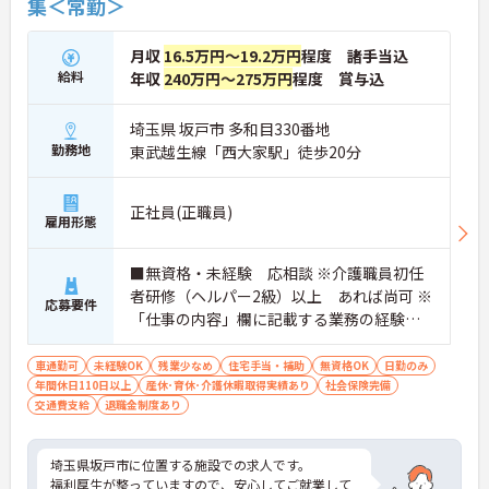
集＜常勤＞
月収
16.5万円～19.2万円
程度 諸手当込
給料
年収
240万円～275万円
程度 賞与込
埼玉県 坂戸市 多和目330番地
勤務地
東武越生線「西大家駅」徒歩20分
正社員(正職員)
雇用形態
■無資格・未経験 応相談 ※介護職員初任
者研修（ヘルパー2級）以上 あれば尚可 ※
応募要件
「仕事の内容」欄に記載する業務の経験
あれば尚可
車通勤可
未経験OK
残業少なめ
住宅手当・補助
無資格OK
日勤のみ
年間休日110日以上
産休･育休･介護休暇取得実績あり
社会保険完備
交通費支給
退職金制度あり
埼玉県坂戸市に位置する施設での求人です。
福利厚生が整っていますので、安心してご就業して