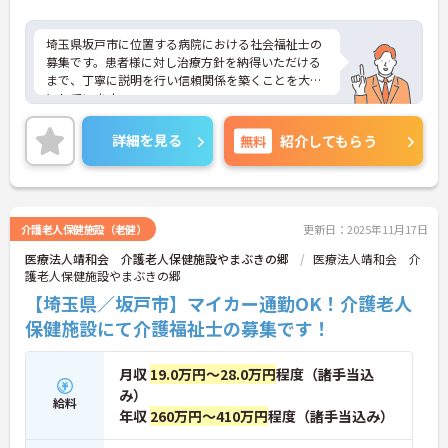
埼玉県坂戸市に位置する病院における社会福祉士の
募集です。患者様に対し治療方針を納得いただける
まで、丁寧に説明を行い信頼関係を築くことを大切
にしています。
マイカー通勤が可能なので、通勤が苦になりませ
ん。週休2日制なので、メリハリをつけた働き方が
詳細を見る
無料
紹介してもらう
できます。
ご興味のある方には、面接対策ポイントなど、さら
に詳細をお話しいたしますのでお気軽にご相談くだ
さい！
介護老人保健施設（老健）
更新日：2025年11月17日
医療法人靖和会 介護老人保健施設やまぶきの郷
医療法人靖和会 介
護老人保健施設やまぶきの郷
【埼玉県／坂戸市】マイカー通勤OK！介護老人
保健施設にて介護福祉士の募集です！
月収
19.0万円～28.0万円
程度（諸手当込
み）
給料
年収
260万円～410万円
程度（諸手当込み）