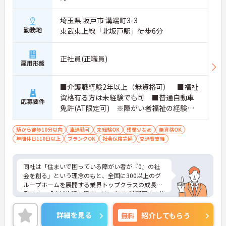
埼玉県 坂戸市 溝端町3-3
勤務地
東武東上線「北坂戸駅」徒歩6分
正社員(正職員)
雇用形態
■介護職経験2年以上（無資格可） ■福祉
資格有る方は未経験でも可 ■普通自動車
応募要件
免許(AT限定可) ※障がい者福祉の経験は
不問です。※実務経験2年以上の方、障がい
者福祉に関する経験をお持ちの方大歓迎
駅から徒歩10分以内
車通勤可
未経験OK
残業少なめ
無資格OK
年間休日110日以上
ブランクOK
社会保険完備
交通費支給
同社は「住まいで困っている障がい者が『0』の社
会を創る」という理念のもと、全国に300以上のグ
ループホームを展開する業界トップクラスの成長企
業です。「広域生活支援員」は、車で1時間圏内の複
数施設を横断的に担当し、現場支援とパートスタッ
フのサポートを行うハイクラスなポジションです。
詳細を見る
無料
紹介してもらう
最新設備とバリアフリーが完備され、スタッフの身