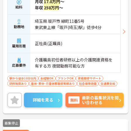
月収
17.0万円
～
給料
年収
258万円
～
埼玉県 坂戸市 緑町11番5号
勤務地
東武東上線「坂戸(埼玉)駅」徒歩4分
正社員(正職員)
雇用形態
介護職員初任者研修以上の介護関連資格を
応募要件
有する方 夜間勤務可能な方
駅から徒歩10分以内
未経験OK
ブランクOK
資格取得サポート
研修制度あり
産休･育休･介護休暇取得実績あり
社会保険完備
交通費支給
最新の募集状況を問
詳細を見る
無料
い合わせる
募集停止