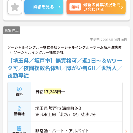
最新の募集状況を問
詳細を見る
無料
い合わせる
募集停止
更新日：2026年06月10日
ソーシャルインクルー株式会社ソーシャルインクルーホーム坂戸溝端町
ソーシャルインクルー株式会社
【埼玉県／坂戸市】無資格可／週1日～＆Wワー
ク可／夜間複数名体制／障がい者GH／世話人／
夜勤専従
日給
17,243円
～
給料
埼玉県 坂戸市 溝端町3-3
勤務地
東武東上線「北坂戸駅」徒歩2分
非常勤・パート・アルバイト