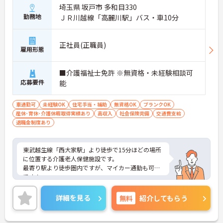
埼玉県 坂戸市 多和目330
勤務地
ＪＲ川越線「高麗川駅」バス・車10分
正社員(正職員)
雇用形態
■介護福祉士免許 ※無資格・未経験相談可
応募要件
能
車通勤可
未経験OK
住宅手当・補助
無資格OK
ブランクOK
産休･育休･介護休暇取得実績あり
高収入
社会保険完備
交通費支給
退職金制度あり
東武越生線「西大家駅」より徒歩で15分ほどの場所
に位置する介護老人保健施設です。
最寄り駅より徒歩圏内ですが、マイカー通勤も可能
です！
ご興味のある方には詳細をお話しますので、お気軽
にお問い合わせください。
詳細を見る
無料
紹介してもらう