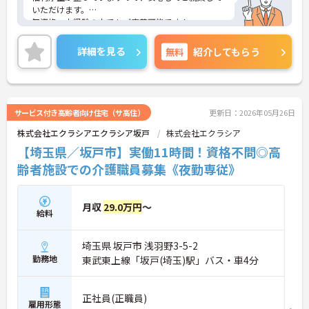
いただけます。
無資格・未経験の方でもご応募可能です！
また、日勤帯のみで土日固定休！残業もほぼなしと
プライベートとの予定が立てやすいです。
詳細を見る
無料
紹介してもらう
ご興味のある方には、面接対策ポイントなど、さら
に詳細をお話しいたしますので、お気軽にご相談く
ださい。
サービス付き高齢者向け住宅（サ高住）
更新日：2026年05月26日
株式会社エクラシアエクラシア坂戸
株式会社エクラシア
【埼玉県／坂戸市】実働11時間！資格不問◎高
齢者施設での介護職員募集《夜勤専従》
月収
29.0万円
～
給料
埼玉県 坂戸市 浅羽野3-5-2
勤務地
東武東上線「坂戸(埼玉)駅」バス・車4分
正社員(正職員)
雇用形態