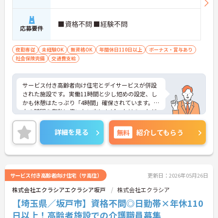
■資格不問 ■経験不問
応募要件
夜勤専従
未経験OK
無資格OK
年間休日110日以上
ボーナス・賞与あり
社会保険完備
交通費支給
サービス付き高齢者向け住宅とデイサービスが併設
された施設です。実働11時間と少し短めの設定、し
かも休憩はたっぷり「4時間」確保されています。日
中の時間を有効に使いたい方にもピッタリのスケジ
ュールです。
◆「学びたい」という意欲を全力で応援する職場で
詳細を見る
無料
紹介してもらう
す。資格取得支援制度を利用すれば、介護職員初任
者研修や実務者研修などの費用を会社負担で取得可
能です。資格を取得するごとにしっかりと給与に反
映（昇給）されるのも魅力です。
◆施設ごとの課題を話し合う「スタッフミーティン
サービス付き高齢者向け住宅（サ高住）
更新日：2026年05月26日
グ」や、利用者様へのケアを考える「ケースカンフ
株式会社エクラシアエクラシア坂戸
株式会社エクラシア
ァレンス」を実施しています。新人・ベテランに関
係なく意見交換を行い、みんなで解決策を考えるフ
【埼玉県／坂戸市】資格不問◎日勤帯×年休110
ラットな関係性です。また、虐待防止研修などを通
日以上！高齢者施設での介護職員募集
じて「良いケア・悪いケア」の線引きを明確にし、