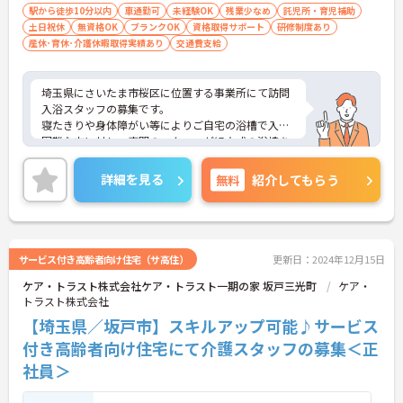
駅から徒歩10分以内
車通勤可
未経験OK
残業少なめ
託児所・育児補助
土日祝休
無資格OK
ブランクOK
資格取得サポート
研修制度あり
産休･育休･介護休暇取得実績あり
交通費支給
埼玉県にさいたま市桜区に位置する事業所にて訪問
入浴スタッフの募集です。
寝たきりや身体障がい等によりご自宅の浴槽で入浴
困難な方に対し、専門のスタッフが組立式の浴槽を
積んだ入浴車でご利用者宅に伺い、入浴の介助を行
うサービスです。
詳細を見る
無料
紹介してもらう
また、訪問入浴未経験からスタートして長くご活躍
している方も大勢おり、働きながら仕事に必要なス
キルを身につけることができます！
ご興味のある方には、面接対策ポイントなど、さら
に詳細をお話しいたしますので、お気軽にご相談く
サービス付き高齢者向け住宅（サ高住）
更新日：2024年12月15日
ださい。
ケア・トラスト株式会社ケア・トラスト一期の家 坂戸三光町
ケア・
トラスト株式会社
【埼玉県／坂戸市】スキルアップ可能♪サービス
付き高齢者向け住宅にて介護スタッフの募集＜正
社員＞