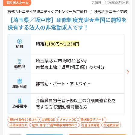
有料老人ホーム
更新日：2026年06月24日
株式会社ニチイ学館ニチイケアセンター坂戸緑町
株式会社ニチイ学館
【埼玉県／坂戸市】研修制度充実★全国に施設を
保有する法人の非常勤求人です！
時給
1,190円～1,230円
給料
埼玉県 坂戸市 緑町11番5号
勤務地
東武東上線「坂戸(埼玉)駅」徒歩4分
非常勤・パート・アルバイト
雇用形態
介護職員初任者研修以上の介護関連資格を
応募要件
有する方 夜間勤務可能な方
駅から徒歩10分以内
未経験OK
ブランクOK
資格取得サポート
研修制度あり
産休･育休･介護休暇取得実績あり
社会保険完備
交通費支給