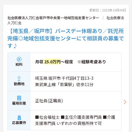
更新日：2025年10月09日
社会医療法人刀仁会坂戸市中央第一地域包括支援センター
社会医療法
人刀仁会
【埼玉県／坂戸市】バースデー休暇あり／託児所
完備◎地域包括支援センターにて相談員の募集で
す♪
月収
25.0万円
～程度 ※経験考慮あり
給料
埼玉県 坂戸市 千代田4丁目13-3
勤務地
東武東上線「若葉駅」徒歩11分
正社員(正職員)
雇用形態
■社会福祉士 ■主任介護支援専門員 ■介護
応募要件
支援専門員 いずれかの資格所持で可