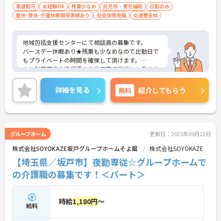
車通勤可
未経験OK
残業少なめ
託児所・育児補助
日勤のみ
産休･育休･介護休暇取得実績あり
社会保険完備
交通費支給
地域包括支援センターにて相談員の募集です。
バースデー休暇あり★残業も少なめなので出勤日で
もプライベートの時間を確保して頂けます。
また利用可能な託児所あり◎子育て世代にも働きや
すい環境が整っています！
ご興味ある方には、面接対策ポイントなど、さらに
詳細を見る
無料
紹介してもらう
詳細をお話しいたしますのでお気軽にご相談くださ
い。
グループホーム
更新日：2025年09月22日
株式会社SOYOKAZE坂戸グループホームそよ風
株式会社SOYOKAZE
【埼玉県／坂戸市】夜勤専従☆グループホームで
の介護職の募集です！＜パート＞
時給
1,180円
～
給料