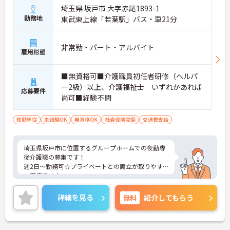
埼玉県 坂戸市 大字赤尾1893-1
勤務地
東武東上線「若葉駅」バス・車21分
非常勤・パート・アルバイト
雇用形態
■無資格可■介護職員初任者研修（ヘルパ
ー2級）以上、介護福祉士 いずれかあれば
応募要件
尚可■経験不問
夜勤専従
未経験OK
無資格OK
社会保険完備
交通費支給
埼玉県坂戸市に位置するグループホームでの夜勤専
従介護職の募集です！
週2日～勤務可☆プライベートとの両立が取りやす
い環境です♪
ご興味ある方には、面接対策ポイントなど、さらに
詳細をお話しいたしますのでお気軽にご相談くださ
詳細を見る
無料
紹介してもらう
い。