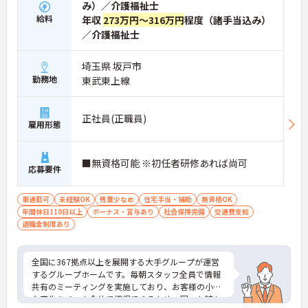
み）／介護福祉士
給料
年収
273万円～316万円
程度（諸手当込み）
／介護福祉士
埼玉県 坂戸市
勤務地
東武東上線
正社員(正職員)
雇用形態
■無資格可能 ※初任者研修あれば尚可
応募要件
車通勤可
未経験OK
残業少なめ
住宅手当・補助
無資格OK
年間休日110日以上
ボーナス・賞与あり
社会保険完備
交通費支給
退職金制度あり
全国に367拠点以上を展開する大手グループが運営
するグループホームです。毎朝スタッフ全員で情報
共有のミーティングを実施しており、お客様の小さ
な変化をチーム全体で把握できるため、困った時も