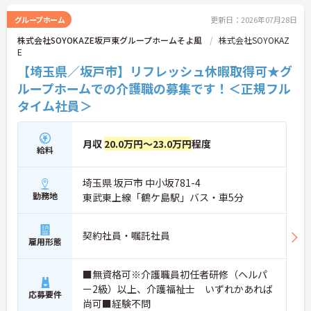
グループホーム
更新日：2026年07月28日
株式会社SOYOKAZE坂戸東グループホームそよ風
株式会社SOYOKAZ
E
【埼玉県／坂戸市】リフレッシュ休暇取得可★グ
ループホームでの介護職の募集です！＜正規フル
タイム社員＞
月収
20.0万円～23.0万円
程度
給料
埼玉県 坂戸市 中小坂781-4
勤務地
東武東上線「鶴ケ島駅」バス・車5分
契約社員・嘱託社員
雇用形態
■無資格可※介護職員初任者研修（ヘルパ
ー2級）以上、介護福祉士 いずれかあれば
応募要件
尚可■経験不問