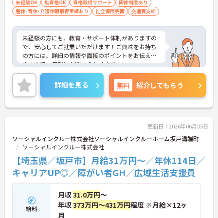
者歓迎
未経験OK
無資格OK
資格取得サポート
研修制度あり
産休･育休･介護休暇取得実績あり
社会保険完備
交通費支給
未経験の方にも、教育・サポート体制がありますの
で、安心してご就業いただけます！ご興味をお持ち
の方には、詳細の情報や面接のポイントをお伝えし
ますのでお気軽にお問い合わせください。
詳細を見る
無料
紹介してもらう
更新日：2026年06月05日
ソーシャルインクルー株式会社ソーシャルインクルーホーム坂戸溝端町
ソーシャルインクルー株式会社
【埼玉県／坂戸市】月給31万円～／年休114日／
キャリアUP◎／障がい者GH／広域生活支援員
月収
31.0万円
～
年収
373万円～431万円
程度 ※月給×12ヶ
給料
月