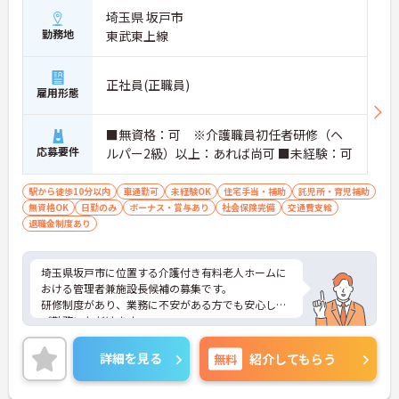
埼玉県 坂戸市
勤務地
東武東上線
正社員(正職員)
雇用形態
■無資格：可 ※介護職員初任者研修（ヘ
応募要件
ルパー2級）以上：あれば尚可 ■未経験：可
駅から徒歩10分以内
車通勤可
未経験OK
住宅手当・補助
託児所・育児補助
無資格OK
日勤のみ
ボーナス・賞与あり
社会保険完備
交通費支給
退職金制度あり
埼玉県坂戸市に位置する介護付き有料老人ホームに
おける管理者兼施設長候補の募集です。
研修制度があり、業務に不安がある方でも安心して
ご勤務いただけます。
マイカー通勤が可能です。通勤が苦になりません。
ご興味のある方には、面接対策ポイントなど、さら
詳細を見る
無料
紹介してもらう
に詳細をご案内しますのでお気軽にご相談くださ
い！