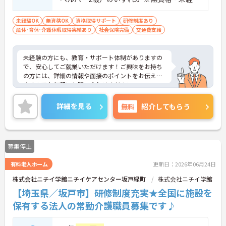
験・資格取得見込みの方も相談可 ※経験
者歓迎
未経験OK
無資格OK
資格取得サポート
研修制度あり
産休･育休･介護休暇取得実績あり
社会保険完備
交通費支給
未経験の方にも、教育・サポート体制がありますの
で、安心してご就業いただけます！ご興味をお持ち
の方には、詳細の情報や面接のポイントをお伝えし
ますのでお気軽にお問い合わせください。
詳細を見る
無料
紹介してもらう
募集停止
有料老人ホーム
更新日：2026年06月24日
株式会社ニチイ学館ニチイケアセンター坂戸緑町
株式会社ニチイ学館
【埼玉県／坂戸市】研修制度充実★全国に施設を
保有する法人の常勤介護職員募集です♪