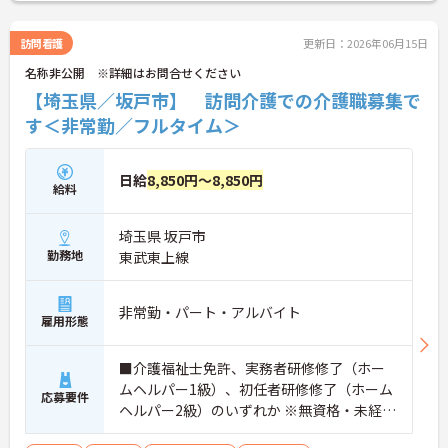
訪問看護
更新日：2026年06月15日
名称非公開 ※詳細はお問合せください
【埼玉県／坂戸市】 訪問介護での介護職募集で
す＜非常勤／フルタイム＞
日給
8,850円～8,850円
給料
埼玉県 坂戸市
勤務地
東武東上線
非常勤・パート・アルバイト
雇用形態
■介護福祉士免許、実務者研修修了（ホー
ムヘルパー1級）、初任者研修修了（ホーム
応募要件
ヘルパー2級）のいずれか ※無資格・未経
験・資格取得見込みの方も相談可 ※経験