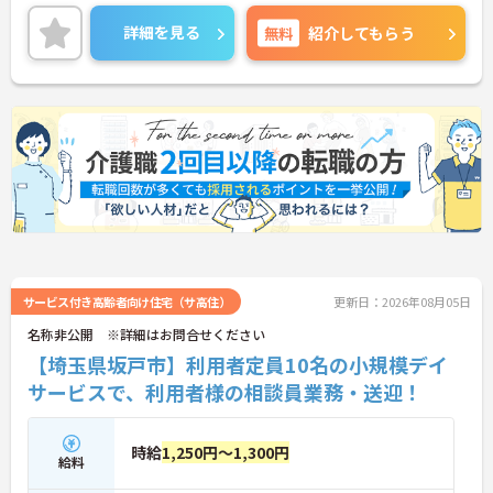
すぐに相談できる安心の体制が整っています。待遇
面では、賞与年2回に加え、日々の努力や売上への
詳細を見る
無料
紹介してもらう
寄与を評価する特別報酬が支給されるため、高いモ
チベーションを保ちながら勤務できる環境です。さ
らに、清潔感があれば髪色やネイルなどの規定がな
く、ご自身の個性を大切にしながら自分らしいスタ
イルで働くことができます。認知症ケアの専門性を
高めたい方にも最適な環境であり、手厚い研修体制
を通じて働きながらスキルアップを目指すことも可
能です。年間17日のリフレッシュ休暇や定年後の再
雇用制度など、長期的にキャリアを描ける福利厚生
も大きな魅力です。
★おすすめPOINT★
【チーム全体で情報を共有し、一人で抱え込まずに
働ける環境です】
サービス付き高齢者向け住宅（サ高住）
更新日：2026年08月05日
・毎朝スタッフ全員で情報共有のミーティングを実
名称非公開 ※詳細はお問合せください
施しているため、お客様の変化や業務連絡を細やか
【埼玉県坂戸市】利用者定員10名の小規模デイ
に把握できます。
・困った時もすぐに相談してフォローし合える体制
サービスで、利用者様の相談員業務・送迎！
が整っているので、安心して業務に取り組むことが
期待できます。
時給
1,250円～1,300円
【独自の特別報酬制度により、確かな収入アップが
給料
見込めます】