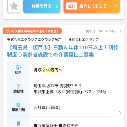
◆「学びたい」という意欲を全力で応援する職場で
詳細を見る
無料
紹介してもらう
す。資格取得支援制度を利用すれば、介護職員初任
者研修や実務者研修などの費用を会社負担で取得可
能です。資格を取得するごとにしっかりと給与に反
映（昇給）されるのも魅力です。
◆施設ごとの課題を話し合う「スタッフミーティン
サービス付き高齢者向け住宅（サ高住）
更新日：2026年05月26日
グ」や、利用者様へのケアを考える「ケースカンフ
株式会社エクラシアエクラシア坂戸
株式会社エクラシア
ァレンス」を実施しています。新人・ベテランに関
係なく意見交換を行い、みんなで解決策を考えるフ
【埼玉県／坂戸市】日勤＆年休110日以上！研修
ラットな関係性です。また、虐待防止研修などを通
制度◎高齢者施設での介護福祉士募集
じて「良いケア・悪いケア」の線引きを明確にし、
職員全員が安心して働ける、誇りを持てる職場環境
づくりに取り組んでいます。
月収
27.0万円
～
給料
埼玉県 坂戸市 浅羽野3-5-2
勤務地
東武東上線「坂戸(埼玉)駅」バス・車4分
正社員(正職員)
雇用形態
■介護福祉士 ■経験不問