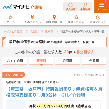
0
0
求人検索
会員登録
メニュー
ホーム
初めての方へ
面談会場一覧
保存した求人
最近見た求人
マイナビ介護職
埼玉県
坂戸市
埼玉県の未経験OKの求人・転職一覧
坂戸市(埼玉県)の未経験OK
の介護職・福祉の求人・転職一覧
23
この条件の介護・福祉求人数
非公開求人
件 ＋
おすすめ順
新着順
月収順
年収順
グループホーム
更新日：2026年08月07日
名称非公開 ※詳細はお問合せください
【埼玉県／坂戸市】特別報酬あり♪無資格可＆資
格取得支援あり◎月9公休！GH／介護職
月収
22.8万円～26.4万円
程度（諸手当込