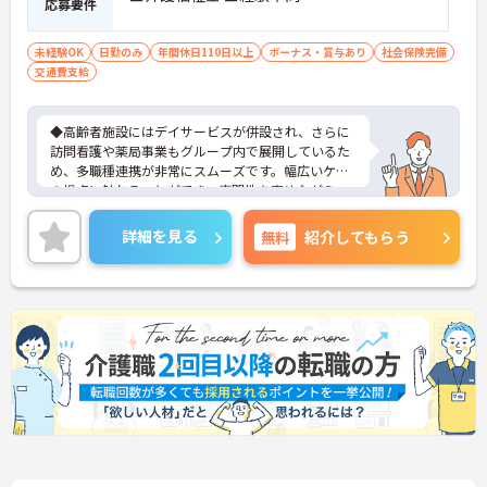
応募要件
未経験OK
日勤のみ
年間休日110日以上
ボーナス・賞与あり
社会保険完備
交通費支給
◆高齢者施設にはデイサービスが併設され、さらに
訪問看護や薬局事業もグループ内で展開しているた
め、多職種連携が非常にスムーズです。幅広いケア
の視点に触れることができ、専門性を高めながらス
キルアップできる土壌があります。
◆半年に1回の人事評価・面談で昇給や昇進のチャ
詳細を見る
無料
紹介してもらう
ンスがしっかり用意されています。また、マネジメ
ント職への挑戦も歓迎♪入社後に経験を積みなが
ら、施設長、ブロック長、本部職員など、自分の適
性や目標に合わせてステップアップできます。女性
管理職比率も30％を目指して推進中◎男女ともに長
く活躍できる環境です。
◆施設ごとの課題を話し合う「スタッフミーティン
グ」や、利用者様へのケアを考える「ケースカンフ
ァレンス」を実施しています。新人・ベテランに関
係なく意見交換を行い、みんなで解決策を考えるフ
ラットな関係性です。また、虐待防止研修などを通
じて「良いケア・悪いケア」の線引きを明確にし、
職員全員が安心して働ける、誇りを持てる職場環境