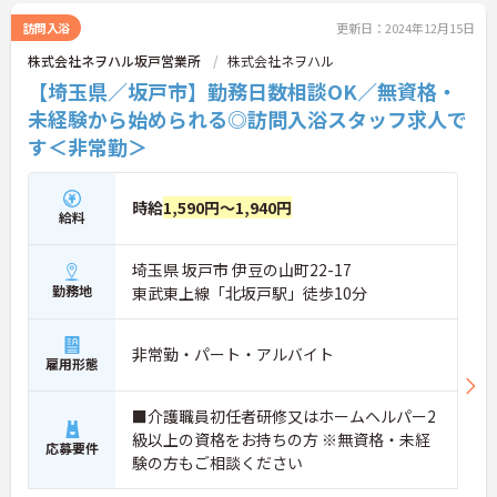
訪問入浴
更新日：2024年12月15日
株式会社ネヲハル坂戸営業所
株式会社ネヲハル
【埼玉県／坂戸市】勤務日数相談OK／無資格・
未経験から始められる◎訪問入浴スタッフ求人で
す＜非常勤＞
時給
1,590円～1,940円
給料
埼玉県 坂戸市 伊豆の山町22-17
勤務地
東武東上線「北坂戸駅」徒歩10分
非常勤・パート・アルバイト
雇用形態
■介護職員初任者研修又はホームヘルパー2
級以上の資格をお持ちの方 ※無資格・未経
応募要件
験の方もご相談ください