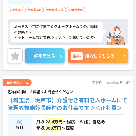
未経験OK
無資格OK
社会保険完備
交通費支給
埼玉県坂戸市に位置するグループホームでの介護職
の募集です！
アットホームな就業環境☆安心して働いていただけ
ます♪
ご興味ある方には、面接対策ポイントなど、さらに
詳細をお話しいたしますのでお気軽にご相談くださ
詳細を見る
無料
紹介してもらう
い。
有料老人ホーム
更新日：2026年07月10日
名称非公開 ※詳細はお問合せください
【埼玉県／坂戸市】介護付き有料老人ホームにて
管理者兼施設長候補のお仕事です♪＜正社員＞
月収
28.4万円
～程度 ※諸手当込み
給料
年収
360万円
～程度