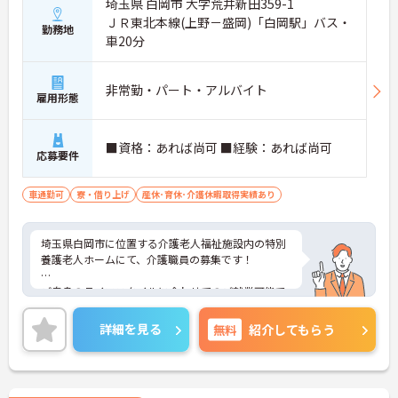
埼玉県 白岡市 大字荒井新田359-1
ＪＲ東北本線(上野－盛岡)「白岡駅」バス・
勤務地
車20分
非常勤・パート・アルバイト
雇用形態
■資格：あれば尚可 ■経験：あれば尚可
応募要件
車通勤可
寮・借り上げ
産休･育休･介護休暇取得実績あり
埼玉県白岡市に位置する介護老人福祉施設内の特別
養護老人ホームにて、介護職員の募集です！
ご自身のライフスタイルに合わせてのご就業可能で
す。
詳細を見る
無料
紹介してもらう
マイカー通勤可能で、無料駐車場もございますた
め、通勤に困ることもございません。
ご興味ある方には、面接対策ポイントなど、さらに