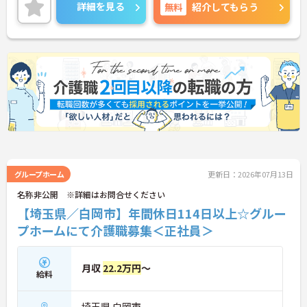
さい！
詳細を見る
無料
紹介してもらう
グループホーム
更新日：2026年07月13日
名称非公開 ※詳細はお問合せください
【埼玉県／白岡市】年間休日114日以上☆グルー
プホームにて介護職募集＜正社員＞
月収
22.2万円
～
給料
埼玉県 白岡市