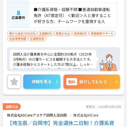
■介護系資格・経験不問 ■普通自動車運転
免許（AT限定可） ＜歓迎＞人と接すること
応募要件
が好きな方、チームワークを重視する人
駅から徒歩10分以内
未経験OK
残業少なめ
無資格OK
資格取得サポート
社会保険完備
交通費支給
訪問入浴介護事業を中心に全国約300拠点（2025年
3月時点）の介護サービスを展開する大手法人です。
介護未経験からスタートした方は7割以上、しっか
りとしたサポートがあるため安心してご就業いただ
けます。お風呂に入れなくて困っている方に、手を
差し伸べてあげられるとてもやりがいのあるお仕事
詳細を見る
無料
紹介してもらう
です。ご興味ある方には、面接対策ポイントなど、
さらに詳細をお話しいたしますのでお気軽にご相談
ください！
訪問入浴
更新日：2026年05月18日
株式会社ASCareアスケア訪問入浴白岡
株式会社ASCare
【埼玉県／白岡市】完全週休二日制！介護系資