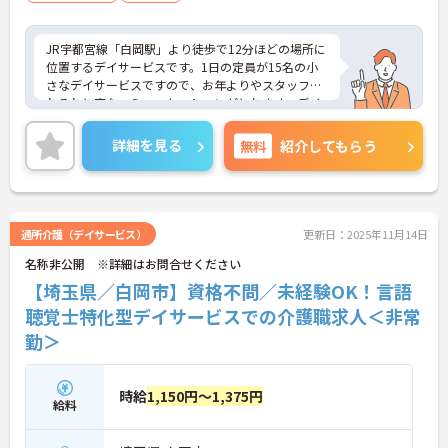
JR宇都宮線「白岡駅」より徒歩で12分ほどの場所に
位置するデイサービスです。1日の定員が15名の小
さなデイサービスですので、お年よりやスタッフそ
れぞれと密なコミュニケーションがとれます。デイ
サービス就業未経験の方も、既存のスタッフがしっ
かりと指導いたしますので、安心して働くことが出
詳細を見る
無料
紹介してもらう
来ます。ご興味のある方はお気軽にご相談くださ
い。
通所介護（デイサービス）
更新日：2025年11月14日
名称非公開 ※詳細はお問合せください
【埼玉県／白岡市】資格不問／未経験OK！言語
聴覚士特化型デイサービスでの介護職求人＜非常
勤＞
時給
1,150円～1,375円
給料