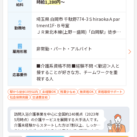
時給
1,280円
～
給料
埼玉県 白岡市 千駄野774-3ＳhiraokaＡpar
tment1F･Ｂ号室
勤務地
ＪＲ東北本線(上野－盛岡)「白岡駅」徒歩5
分
非常勤・パート・アルバイト
雇用形態
■介護系資格不問 ■経験不問 ＜歓迎＞人と
接することが好きな方、チームワークを重
応募要件
視する人
駅から徒歩10分以内
未経験OK
残業少なめ
無資格OK
資格取得サポート
社会保険完備
交通費支給
訪問入浴介護事業を中心に全国約240拠点（2023年
5月時点）の介護サービスを展開する大手法人です。
介護未経験からスタートした方は7割以上、しっか
りとしたサポートがあるため安心してご就業いただ
けます。お風呂に入れなくて困っている方に、手を