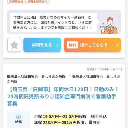
交通費支給
退職金制度あり
年間休日114日！残業少なめ◎マイカー通勤可！ご
興味ある方には、面接対策ポイントなど、さらに詳
細をお話しいたしますのでお気軽にご相談くださ
い！
詳細を見る
無料
紹介してもらう
更新日：2024年12月06日
医療法人社団白桜会 新しらおか病院
医療法人社団白桜会 新しらお
か病院
【埼玉県／白岡市】年間休日120日！日勤のみ！
24時間託児所あり◎認知症専門病院で看護助手
募集
月収
19.0万円～21.0万円
程度 諸手当込
給料
年収
228万円～252万円
程度、賞与別