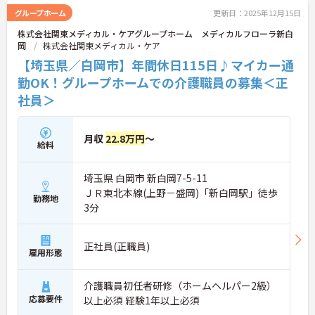
グループホーム
更新日：2025年12月15日
株式会社関東メディカル・ケアグループホーム メディカルフローラ新白
岡
株式会社関東メディカル・ケア
【埼玉県／白岡市】年間休日115日♪マイカー通
勤OK！グループホームでの介護職員の募集＜正
社員＞
月収
22.8万円
～
給料
埼玉県 白岡市 新白岡7-5-11
ＪＲ東北本線(上野－盛岡)「新白岡駅」徒歩
勤務地
3分
正社員(正職員)
雇用形態
介護職員初任者研修（ホームヘルパー2級）
応募要件
以上必須 経験1年以上必須