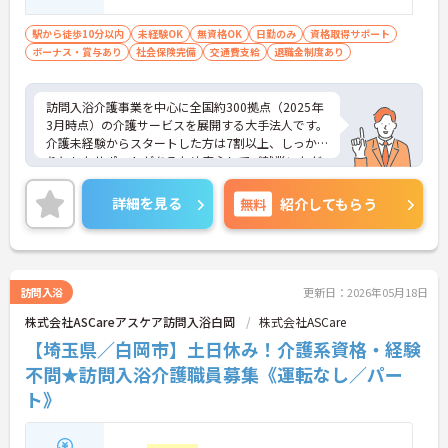
視する人
駅から徒歩10分以内
未経験OK
無資格OK
日勤のみ
資格取得サポート
ボーナス・賞与あり
社会保険完備
交通費支給
退職金制度あり
訪問入浴介護事業を中心に全国約300拠点（2025年
3月時点）の介護サービスを展開する大手法人です。
介護未経験からスタートした方は7割以上、しっか
りとしたサポートがあるため安心してご就業いただ
けます。お風呂に入れなくて困っている方に、手を
差し伸べてあげられるとてもやりがいのあるお仕事
詳細を見る
無料
紹介してもらう
です。ご興味ある方には、面接対策ポイントなど、
さらに詳細をお話しいたしますのでお気軽にご相談
ください！
訪問入浴
更新日：2026年05月18日
株式会社ASCareアスケア訪問入浴白岡
株式会社ASCare
【埼玉県／白岡市】土日休み！介護系資格・経験
不問★訪問入浴介護職員募集《運転なし／パー
ト》