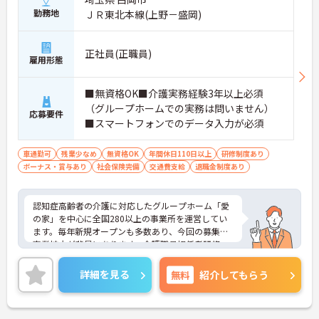
勤務地
ＪＲ東北本線(上野－盛岡)
正社員(正職員)
雇用形態
■無資格OK■介護実務経験3年以上必須
（グループホームでの実務は問いません）
応募要件
■スマートフォンでのデータ入力が必須
車通勤可
残業少なめ
無資格OK
年間休日110日以上
研修制度あり
ボーナス・賞与あり
社会保険完備
交通費支給
退職金制度あり
認知症高齢者の介護に対応したグループホーム「愛
の家」を中心に全国280以上の事業所を運営してい
ます。毎年新規オープンも多数あり、今回の募集は
事業拡大が背景にあります。介護職員初任者研修、
介護支援専門員、タクティールケアなどの資格取得
のサポートあり！現場を最大限サポートするため
詳細を見る
無料
紹介してもらう
に、教育・研修・採用を専門とする部署や、コンプ
ライアンスを推進する部署があり、グループ企業を
含めた柔軟かつ強固なバックアップがあります。ご