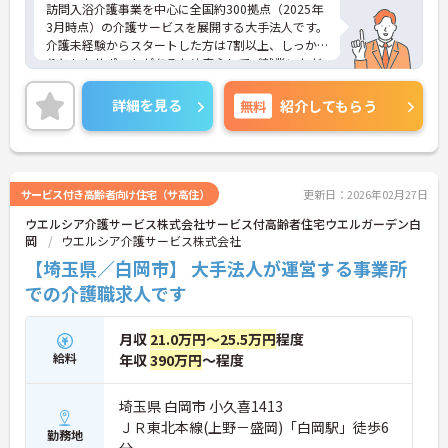
訪問入浴介護事業を中心に全国約300拠点（2025年
3月時点）の介護サービスを展開する大手法人です。
介護未経験からスタートした方は7割以上、しっか
りとしたサポートがあるため安心してご就業いただ
けます。お風呂に入れなくて困っている方に、手を
差し伸べてあげられるとてもやりがいのあるお仕事
詳細を見る
無料
紹介してもらう
です。ご興味ある方には、面接対策ポイントなど、
さらに詳細をお話しいたしますのでお気軽にご相談
ください！
サービス付き高齢者向け住宅（サ高住）
更新日：2026年02月27日
ウエルシア介護サービス株式会社サービス付高齢者住宅ウエルガーデン白
岡
ウエルシア介護サービス株式会社
【埼玉県／白岡市】 大手法人が運営する事業所
での介護職求人です
月収
21.0万円～25.5万円
程度
給料
年収
390万円
～程度
埼玉県 白岡市 小久喜1413
ＪＲ東北本線(上野－盛岡)「白岡駅」徒歩6
勤務地