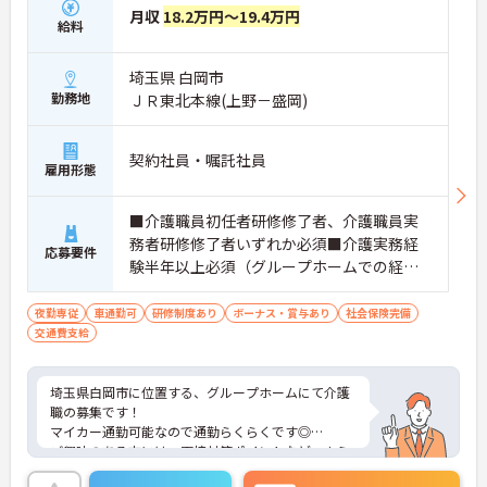
月収
18.2万円～19.4万円
給料
埼玉県 白岡市
勤務地
ＪＲ東北本線(上野－盛岡)
契約社員・嘱託社員
雇用形態
■介護職員初任者研修修了者、介護職員実
務者研修修了者いずれか必須■介護実務経
応募要件
験半年以上必須（グループホームでの経験
は問いません）■スマートフォンでのデー
タ入力が必須となります
夜勤専従
車通勤可
研修制度あり
ボーナス・賞与あり
社会保険完備
交通費支給
埼玉県白岡市に位置する、グループホームにて介護
職の募集です！
マイカー通勤可能なので通勤らくらくです◎
ご興味のある方には、面接対策ポイントなど、さら
に詳細をお話しいたしますのでお気軽にご相談くだ