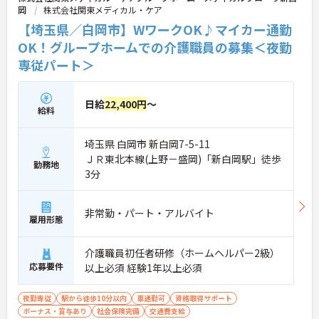
岡
株式会社関東メディカル・ケア
【埼玉県／白岡市】WワークOK♪マイカー通勤
OK！グループホームでの介護職員の募集＜夜勤
専従パート＞
日給
22,400円
～
給料
埼玉県 白岡市 新白岡7-5-11
ＪＲ東北本線(上野－盛岡)「新白岡駅」徒歩
勤務地
3分
非常勤・パート・アルバイト
雇用形態
介護職員初任者研修（ホームヘルパー2級）
応募要件
以上必須 経験1年以上必須
夜勤専従
駅から徒歩10分以内
車通勤可
資格取得サポート
ボーナス・賞与あり
社会保険完備
交通費支給