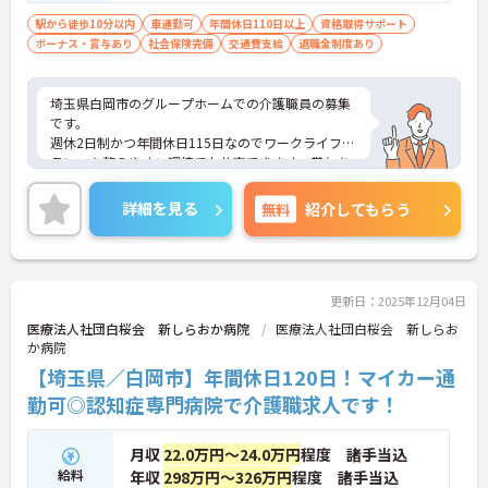
駅から徒歩10分以内
車通勤可
年間休日110日以上
資格取得サポート
ボーナス・賞与あり
社会保険完備
交通費支給
退職金制度あり
埼玉県白岡市のグループホームでの介護職員の募集
です。
週休2日制かつ年間休日115日なのでワークライフバ
ランスを整えやすい環境でお仕事できます。賞与あ
りのため、あなたの頑張りがしっかり評価されま
す。
詳細を見る
無料
紹介してもらう
ご興味のある方は、面接のポイントをお伝えします
のでお気軽にお問い合せください。
更新日：2025年12月04日
医療法人社団白桜会 新しらおか病院
医療法人社団白桜会 新しらお
か病院
【埼玉県／白岡市】年間休日120日！マイカー通
勤可◎認知症専門病院で介護職求人です！
月収
22.0万円～24.0万円
程度 諸手当込
給料
年収
298万円～326万円
程度 諸手当込