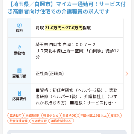
【埼玉県／白岡市】マイカー通勤可！サービス付
き高齢者向け住宅での介護職員の求人です
月収
21.0万円～27.0万円
程度
給料
埼玉県 白岡市 白岡１００７－２
ＪＲ東北本線(上野－盛岡)「白岡駅」徒歩12
勤務地
分
正社員(正職員)
雇用形態
■資格：初任者研修（ヘルパー2級）、実務
者研修（ヘルパー1級）、介護福祉士（いず
応募要件
れかお持ちの方） ■経験：サービス付き高
齢者向け住宅経験者
車通勤可
未経験OK
残業少なめ
無資格OK
年間休日110日以上
高収入
社会保険完備
交通費支給
退職金制度あり