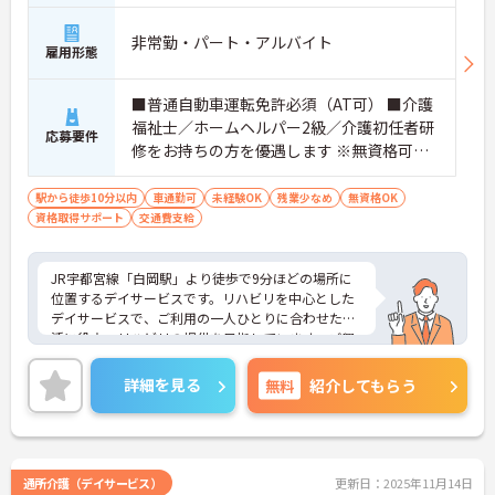
非常勤・パート・アルバイト
雇用形態
■普通自動車運転免許必須（AT可） ■介護
福祉士／ホームヘルパー2級／介護初任者研
応募要件
修をお持ちの方を優遇します ※無資格可能
（資格取得支援制度あります） ※資格・経
験なくても応募可能です。 現在、働いてい
駅から徒歩10分以内
車通勤可
未経験OK
残業少なめ
無資格OK
資格取得サポート
るスタッフも入社後に資格取得支援制度を
交通費支給
利用して資格を取っている方もいます。
JR宇都宮線「白岡駅」より徒歩で9分ほどの場所に
位置するデイサービスです。リハビリを中心とした
デイサービスで、ご利用の一人ひとりに合わせた生
活に役立つリハビリの提供を目指しています。ご興
味のある方はお気軽にご相談ください。
詳細を見る
無料
紹介してもらう
通所介護（デイサービス）
更新日：2025年11月14日