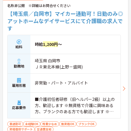
名称非公開 ※詳細はお問合せください
【埼玉県／白岡市】マイカー通勤可！日勤のみ◎
アットホームなデイサービスにて介護職の求人で
す
時給
1,200円
～
給料
埼玉県 白岡市
勤務地
ＪＲ東北本線(上野－盛岡)
非常勤・パート・アルバイト
雇用形態
■介護初任者研修（旧ヘルパー2級）以上の
方、歓迎します ※無資格で介護に興味ある
応募要件
方、ブランクのある方でも歓迎します ※無
資格の方は、資格取得支援制度もあります
車通勤可
未経験OK
残業少なめ
無資格OK
ブランクOK
資格取得サポート
交通費支給