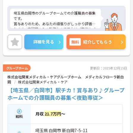
埼玉県白岡市のグループホームでの介護職員の募集
です。
賞与ありのため、あなたの頑張りがしっかり評価さ
れます。夜間帯のみの勤務なので日中はご家族やご
自身のプライベートの時間にあてることができま
す。
詳細を見る
無料
紹介してもらう
ご興味のある方は、面接のポイントをお伝えします
のでお気軽にお問い合せください。
グループホーム
更新日：2025年12月15日
株式会社関東メディカル・ケアグループホーム メディカルフローラ新白
岡
株式会社関東メディカル・ケア
【埼玉県／白岡市】駅チカ！賞与あり♪グループ
ホームでの介護職員の募集＜夜勤専従＞
月収
21.7万円
～
給料
埼玉県 白岡市 新白岡7-5-11