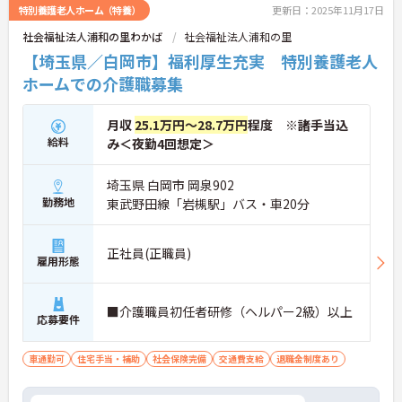
詳細をお話しいたしますのでお気軽にご相談くださ
特別養護老人ホーム（特養）
更新日：2025年11月17日
い。
社会福祉法人浦和の里わかば
社会福祉法人浦和の里
【埼玉県／白岡市】福利厚生充実 特別養護老人
ホームでの介護職募集
月収
25.1万円～28.7万円
程度 ※諸手当込
給料
み＜夜勤4回想定＞
埼玉県 白岡市 岡泉902
勤務地
東武野田線「岩槻駅」バス・車20分
正社員(正職員)
雇用形態
■介護職員初任者研修（ヘルパー2級）以上
応募要件
車通勤可
住宅手当・補助
社会保険完備
交通費支給
退職金制度あり