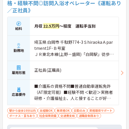
格・経験不問◎訪問入浴オペレーター《運転あり
／正社員》
月収
22.5万円
～程度 運転手当別
給料
埼玉県 白岡市 千駄野774-3ＳhiraokaＡpar
tment1F･Ｂ号室
勤務地
ＪＲ東北本線(上野－盛岡)「白岡駅」徒歩5
分
正社員(正職員)
雇用形態
■介護系の資格不問■普通自動車運転免許
（AT限定可能）■経験不問 ＜歓迎＞実務者
応募要件
研修・介護福祉士、人と接することが好き
な方、チームワークを重視する人
駅から徒歩10分以内
未経験OK
無資格OK
日勤のみ
資格取得サポート
ボーナス・賞与あり
社会保険完備
交通費支給
退職金制度あり