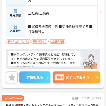
分
正社員(正職員)
雇用形態
■実務者研修修了者 ■初任者研修修了者 ■
応募要件
介護福祉士
駅から徒歩10分以内
研修制度あり
社会保険完備
■ドラッグストアや介護事業など幅広く展開してい
る企業での求人のため福利厚生が充実しています。
■駅からも徒歩6分と通いやすい立地にあり、車で
の通勤も可能です。
■2箇所のクリニックと連携しているため、何かあ
ったときにすぐに対応できる体制があり、安心して
詳細を見る
無料
紹介してもらう
働くことができます。
ぜひご応募お待ちしております。
グループホーム
更新日：2025年12月15日
株式会社関東メディカル・ケアグループホーム メディカルフローラ新白