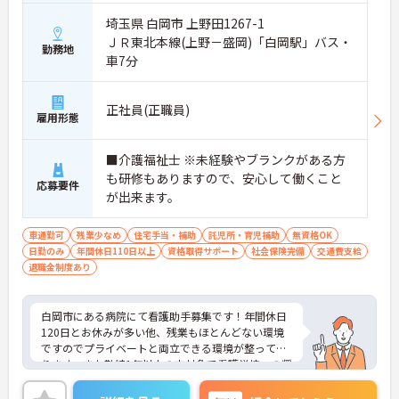
埼玉県 白岡市 上野田1267-1
ＪＲ東北本線(上野－盛岡)「白岡駅」バス・
勤務地
車7分
正社員(正職員)
雇用形態
■介護福祉士 ※未経験やブランクがある方
も研修もありますので、安心して働くこと
応募要件
が出来ます。
車通勤可
残業少なめ
住宅手当・補助
託児所・育児補助
無資格OK
日勤のみ
年間休日110日以上
資格取得サポート
社会保険完備
交通費支給
退職金制度あり
白岡市にある病院にて看護助手募集です！年間休日
120日とお休みが多い他、残業もほとんどない環境
ですのでプライベートと両立できる環境が整ってお
ります。また勤続1年以上の方対象で看護学校への奨
学金制度がありますので、看護助手から看護師を目
指すことも可能です！