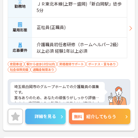
ＪＲ東北本線(上野－盛岡)「新白岡駅」徒歩
勤務地
5分
正社員(正職員)
雇用形態
介護職員初任者研修（ホームヘルパー2級）
応募要件
以上必須 経験1年以上必須
夜勤専従
駅から徒歩10分以内
資格取得サポート
ボーナス・賞与あり
社会保険完備
退職金制度あり
埼玉県白岡市のグループホームでの介護職員の募集
です。
賞与ありのため、あなたの頑張りがしっかり評価さ
れます。夜間帯のみの勤務なので日中はご家族やご
自身のプライベートの時間にあてることができま
す。
詳細を見る
無料
紹介してもらう
ご興味のある方は、面接のポイントをお伝えします
のでお気軽にお問い合せください。