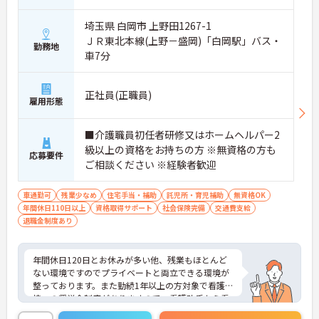
埼玉県 白岡市 上野田1267-1
ＪＲ東北本線(上野－盛岡)「白岡駅」バス・
勤務地
車7分
正社員(正職員)
雇用形態
■介護職員初任者研修又はホームヘルパー2
級以上の資格をお持ちの方 ※無資格の方も
応募要件
ご相談ください ※経験者歓迎
車通勤可
残業少なめ
住宅手当・補助
託児所・育児補助
無資格OK
年間休日110日以上
資格取得サポート
社会保険完備
交通費支給
退職金制度あり
年間休日120日とお休みが多い他、残業もほとんど
ない環境ですのでプライベートと両立できる環境が
整っております。また勤続1年以上の方対象で看護学
校への奨学金制度がありますので、看護助手から看
護師を目指すことも可能です！