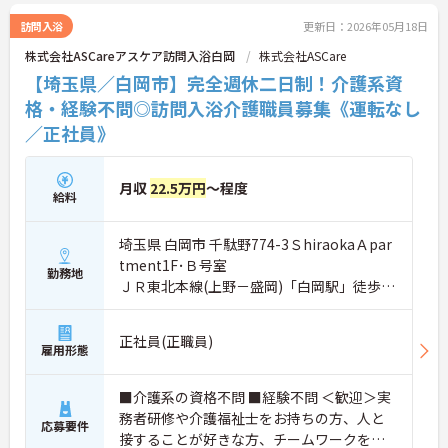
興味ある方には、面接対策ポイントなど、さらに詳
細をお話しいたしますのでお気軽にご相談くださ
訪問入浴
更新日：2026年05月18日
い。
株式会社ASCareアスケア訪問入浴白岡
株式会社ASCare
【埼玉県／白岡市】完全週休二日制！介護系資
格・経験不問◎訪問入浴介護職員募集《運転なし
／正社員》
月収
22.5万円
～程度
給料
埼玉県 白岡市 千駄野774-3ＳhiraokaＡpar
tment1F･Ｂ号室
勤務地
ＪＲ東北本線(上野－盛岡)「白岡駅」徒歩5
分
正社員(正職員)
雇用形態
■介護系の資格不問 ■経験不問 ＜歓迎＞実
務者研修や介護福祉士をお持ちの方、人と
応募要件
接することが好きな方、チームワークを重