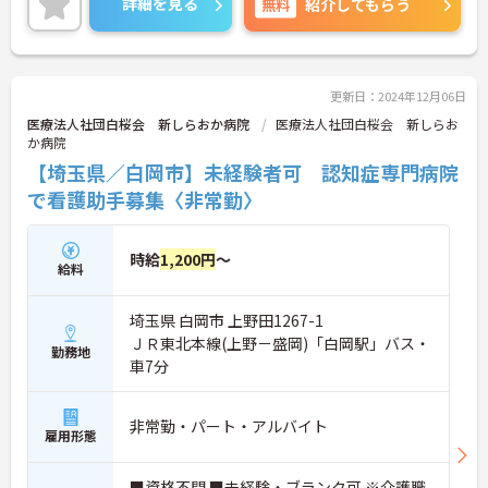
詳細を見る
無料
紹介してもらう
ご興味ある方には、面接対策ポイントなど、さらに
詳細をお話しいたしますのでお気軽にご相談くださ
い。
更新日：2024年12月06日
医療法人社団白桜会 新しらおか病院
医療法人社団白桜会 新しらお
か病院
【埼玉県／白岡市】未経験者可 認知症専門病院
で看護助手募集〈非常勤〉
時給
1,200円
～
給料
埼玉県 白岡市 上野田1267-1
ＪＲ東北本線(上野－盛岡)「白岡駅」バス・
勤務地
車7分
非常勤・パート・アルバイト
雇用形態
■資格不問 ■未経験・ブランク可 ※介護職