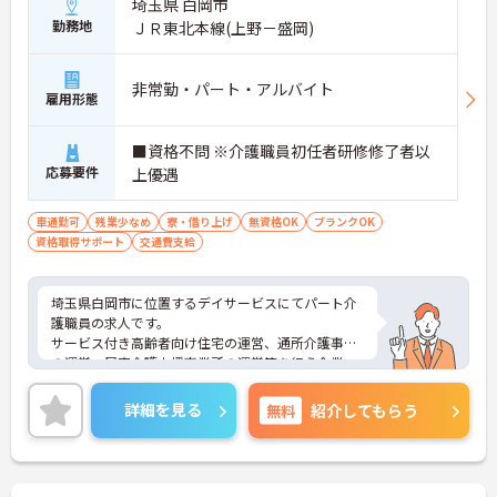
埼玉県 白岡市
勤務地
ＪＲ東北本線(上野－盛岡)
非常勤・パート・アルバイト
雇用形態
■資格不問 ※介護職員初任者研修修了者以
応募要件
上優遇
車通勤可
残業少なめ
寮・借り上げ
無資格OK
ブランクOK
資格取得サポート
交通費支給
埼玉県白岡市に位置するデイサービスにてパート介
護職員の求人です。
サービス付き高齢者向け住宅の運営、通所介護事業
の運営、居宅介護支援事業所の運営等を行う企業
で、安定感は抜群です。
利用者様はもちろん、スタッフも笑顔で元気に過ご
詳細を見る
無料
紹介してもらう
せる雰囲気作りを大切にされています！
ご興味ある方には、面接対策ポイントなど、さらに
詳細をお話しいたしますのでお気軽にご相談くださ
い！