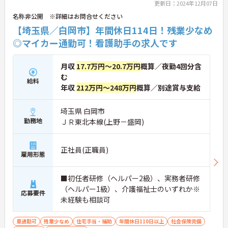
更新日：2024年12月07日
名称非公開 ※詳細はお問合せください
【埼玉県／白岡市】年間休日114日！残業少なめ
◎マイカー通勤可！看護助手の求人です
月収
17.7万円～20.7万円
概算／夜勤4回分含
む
給料
年収
212万円～248万円
概算／別途賞与支給
埼玉県 白岡市
勤務地
ＪＲ東北本線(上野－盛岡)
正社員(正職員)
雇用形態
■初任者研修（ヘルパー2級）、実務者研修
（ヘルパー1級）、介護福祉士のいずれか※
応募要件
未経験も相談可
車通勤可
残業少なめ
住宅手当・補助
年間休日110日以上
社会保険完備