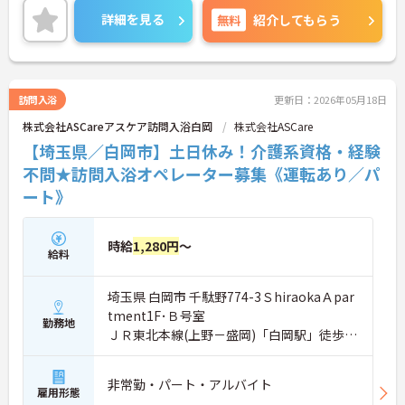
差し伸べてあげられるとてもやりがいのあるお仕事
詳細を見る
無料
紹介してもらう
です。ご興味ある方には、面接対策ポイントなど、
さらに詳細をお話しいたしますのでお気軽にご相談
ください！
訪問入浴
更新日：2026年05月18日
株式会社ASCareアスケア訪問入浴白岡
株式会社ASCare
【埼玉県／白岡市】土日休み！介護系資格・経験
不問★訪問入浴オペレーター募集《運転あり／パ
ート》
時給
1,280円
～
給料
埼玉県 白岡市 千駄野774-3ＳhiraokaＡpar
tment1F･Ｂ号室
勤務地
ＪＲ東北本線(上野－盛岡)「白岡駅」徒歩5
分
非常勤・パート・アルバイト
雇用形態