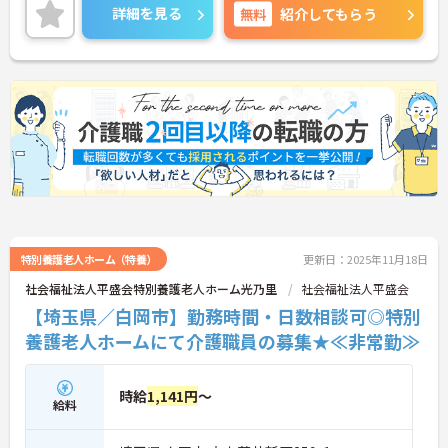
ご興味ある方には、面接対策ポイントなど、さらに
詳細を見る
無料
紹介してもらう
詳細をお話しいたしますのでお気軽にご相談くださ
い。
特別養護老人ホーム（特養）
更新日：2025年11月18日
社会福祉法人平盛会特別養護老人ホーム光乃里
社会福祉法人平盛会
【埼玉県／白岡市】勤務時間・日数相談可◎特別
養護老人ホームにて介護職員の募集★≪非常勤≫
時給
1,141円
～
給料