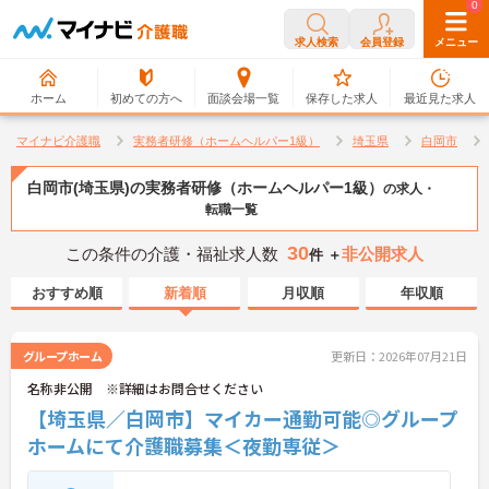
0
0
求人検索
会員登録
メニュー
ホーム
初めての方へ
面談会場一覧
保存した求人
最近見た求人
マイナビ介護職
実務者研修（ホームヘルパー1級）
埼玉県
白岡市
白岡市(埼玉県)の実務者研修（ホームヘルパー1級）
の求人・
転職一覧
30
この条件の介護・福祉求人数
非公開求人
件 ＋
おすすめ順
新着順
月収順
年収順
グループホーム
更新日：2026年07月21日
名称非公開 ※詳細はお問合せください
【埼玉県／白岡市】マイカー通勤可能◎グループ
ホームにて介護職募集＜夜勤専従＞