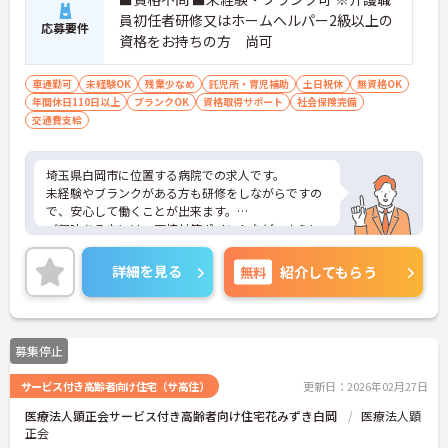
員初任者研修又はホームヘルパー2級以上の
応募要件
資格をお持ちの方 尚可
車通勤可
未経験OK
残業少なめ
託児所・育児補助
土日祝休
無資格OK
年間休日110日以上
ブランクOK
資格取得サポート
社会保険完備
交通費支給
埼玉県白岡市に位置する病院での求人です。
未経験やブランクがある方も研修をしながらですの
で、安心して働くことが出来ます。
ご興味ある方には、面接対策ポイントなど、さらに
詳細をお話しいたしますのでお気軽にご相談くださ
い。
詳細を見る
無料
紹介してもらう
募集停止
サービス付き高齢者向け住宅（サ高住）
更新日：2026年02月27日
医療法人顕正会サービス付き高齢者向け住宅花みずき白岡
医療法人顕
正会