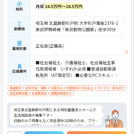
月収
24.5万円～28.5万円
給料
埼玉県 北葛飾郡杉戸町 大字杉戸雅楽2376-1
勤務地
東武伊勢崎線「東武動物公園駅」徒歩20分
正社員(正職員)
雇用形態
■社会福祉士、介護福祉士、社会福祉主事
任用資格者 いずれか必須 ■普通自動車運
応募要件
転免許（AT限定可） ■必要なPCスキル：ワ
ード、エクセル（入力のみで可）、メール
車通勤可
住宅手当・補助
日勤のみ
年間休日110日以上
ボーナス・賞与あり
社会保険完備
交通費支給
退職金制度あり
埼玉県北葛飾郡杉戸町にある特別養護老人ホームで
生活相談員の募集です！
日勤のみで残業もなく完全週休2日制のため、プラ
イベートの時間をしっかり確保でき、仕事との両立
がしやすい職場です◎