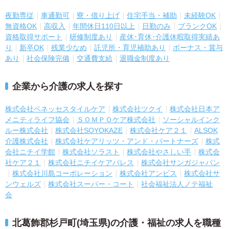
夜勤専従
車通勤可
寮・借り上げ
住宅手当・補助
未経験OK
無資格OK
高収入
年間休日110日以上
日勤のみ
ブランクOK
資格取得サポート
研修制度あり
産休･育休･介護休暇取得実績あ
り
新卒OK
残業少なめ
託児所・育児補助あり
ボーナス・賞与
あり
社会保険完備
交通費支給
退職金制度あり
企業から介護の求人を探す
株式会社ベネッセスタイルケア
株式会社ツクイ
株式会社日本ア
メニティライフ協会
ＳＯＭＰＯケア株式会社
ソーシャルインク
ルー株式会社
株式会社SOYOKAZE
株式会社ケア２１
ALSOK
介護株式会社
株式会社ケアリッツ・アンド・パートナーズ
株式
会社ニチイ学館
株式会社ソラスト
株式会社やさしい手
株式会
社ケア２１
株式会社ニチイケアパレス
株式会社サンガジャパン
株式会社川島コーポレーション
株式会社アンビス
株式会社サ
ンウェルズ
株式会社スーパー・コート
社会福祉法人ノテ福祉
会
北葛飾郡杉戸町(埼玉県)の介護・福祉の求人を職種