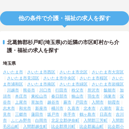
他の条件で介護・福祉の求人を探す
北葛飾郡杉戸町(埼玉県)の近隣の市区町村から介
護・福祉の求人を探す
埼玉県
さいたま市
さいたま市西区
さいたま市北区
さいたま市大宮区
さいたま市見沼区
さいたま市中央区
さいたま市桜区
さいた
ま市浦和区
さいたま市南区
さいたま市緑区
さいたま市岩槻区
川越市
熊谷市
川口市
行田市
秩父市
所沢市
飯能市
加
須市
本庄市
東松山市
春日部市
狭山市
羽生市
鴻巣市
深
谷市
上尾市
草加市
越谷市
蕨市
戸田市
入間市
朝霞市
志木市
和光市
新座市
桶川市
久喜市
北本市
八潮市
富士
見市
三郷市
蓮田市
坂戸市
幸手市
鶴ヶ島市
日高市
吉川
市
ふじみ野市
白岡市
北足立郡伊奈町
入間郡三芳町
入間郡
毛呂山町
入間郡越生町
比企郡滑川町
比企郡嵐山町
比企郡小