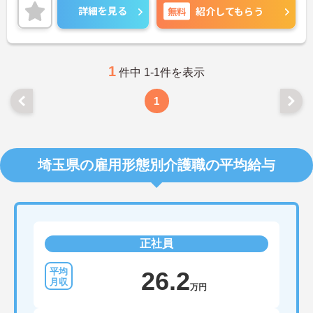
また、昇給と計4.00ヵ月分の賞与実績があり、あな
詳細を見る
無料
紹介してもらう
たの頑張りがしっかり評価され、やりがいを持って
お仕事ができます！
ご興味ある方は面接ポイントをお伝えしますので、
お気軽にご連絡ください。
1
件中 1-1件を表示
1
埼玉県の雇用形態別介護職の平均給与
正社員
26.2
万円