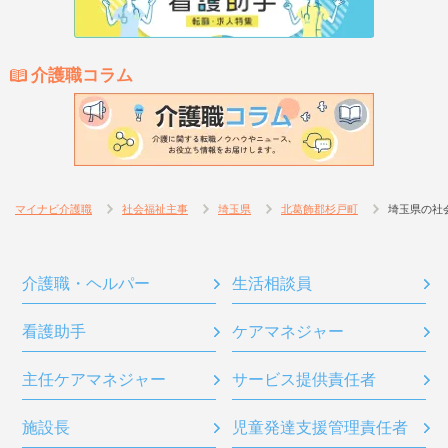
介護職コラム
マイナビ介護職
社会福祉主事
埼玉県
北葛飾郡杉戸町
埼玉県の社
介護職・ヘルパー
生活相談員
看護助手
ケアマネジャー
主任ケアマネジャー
サービス提供責任者
施設長
児童発達支援管理責任者