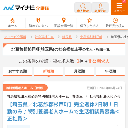
0
0
求人検索
会員登録
メニュー
ホーム
初めての方へ
面談会場一覧
保存した求人
最近見た求人
マイナビ介護職
社会福祉主事
埼玉県
北葛飾郡杉戸町
埼玉県の社
北葛飾郡杉戸町(埼玉県)の社会福祉主事
の求人・転職一覧
1
この条件の介護・福祉求人数
非公開求人
件 ＋
おすすめ順
新着順
月収順
年収順
特別養護老人ホーム（特養）
更新日：2026年06月24日
社会福祉法人和心会特別養護老人ホーム 杉の里
社会福祉法人和心会
【埼玉県／北葛飾郡杉戸町】完全週休2日制！日
勤のみ♪特別養護老人ホームで生活相談員募集＜
正社員＞