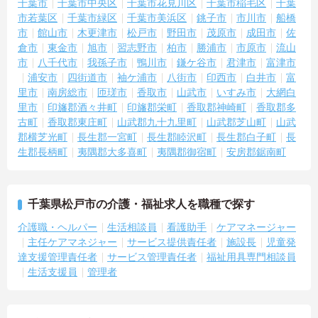
千葉市
千葉市中央区
千葉市花見川区
千葉市稲毛区
千葉
市若葉区
千葉市緑区
千葉市美浜区
銚子市
市川市
船橋
市
館山市
木更津市
松戸市
野田市
茂原市
成田市
佐
倉市
東金市
旭市
習志野市
柏市
勝浦市
市原市
流山
市
八千代市
我孫子市
鴨川市
鎌ケ谷市
君津市
富津市
浦安市
四街道市
袖ケ浦市
八街市
印西市
白井市
富
里市
南房総市
匝瑳市
香取市
山武市
いすみ市
大網白
里市
印旛郡酒々井町
印旛郡栄町
香取郡神崎町
香取郡多
古町
香取郡東庄町
山武郡九十九里町
山武郡芝山町
山武
郡横芝光町
長生郡一宮町
長生郡睦沢町
長生郡白子町
長
生郡長柄町
夷隅郡大多喜町
夷隅郡御宿町
安房郡鋸南町
千葉県松戸市の介護・福祉求人を職種で探す
介護職・ヘルパー
生活相談員
看護助手
ケアマネージャー
主任ケアマネジャー
サービス提供責任者
施設長
児童発
達支援管理責任者
サービス管理責任者
福祉用具専門相談員
生活支援員
管理者