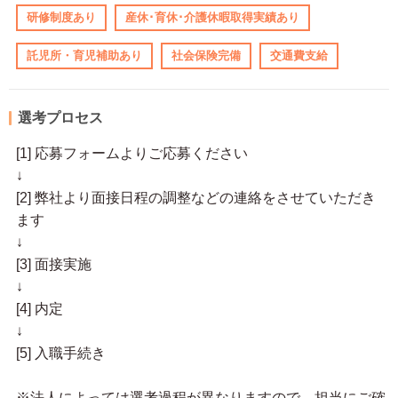
研修制度あり
産休･育休･介護休暇取得実績あり
託児所・育児補助あり
社会保険完備
交通費支給
選考プロセス
[1] 応募フォームよりご応募ください
↓
[2] 弊社より面接日程の調整などの連絡をさせていただき
ます
↓
[3] 面接実施
↓
[4] 内定
↓
[5] 入職手続き
※法人によっては選考過程が異なりますので、担当にご確