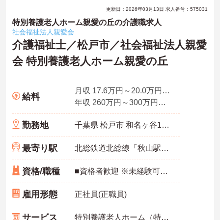
更新日：2026年03月13日 求人番号：575031
特別養護老人ホーム親愛の丘の介護職求人
社会福祉法人親愛会
介護福祉士／松戸市／社会福祉法人親愛
会 特別養護老人ホーム親愛の丘
月収 17.6万円～20.0万円程度（諸手当込み）
給料
年収 260万円～300万円程度（諸手当込み）
勤務地
千葉県 松戸市 和名ヶ谷1258-1
最寄り駅
北総鉄道北総線「秋山駅」徒歩17分
資格/職種
■資格者歓迎 ※未経験可・無資格可
雇用形態
正社員(正職員)
サービス
特別養護老人ホーム（特養）