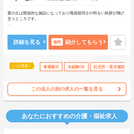
愛の丘は開放的な施設になっており職員様同士の明るい挨拶が飛び
交うところです。
利用者は介護度3.7と元気な方が多数いらっしゃいます。
そのためオンコールの回数も月に多くて3回程度となっています。
詳細を見る
紹介してもらう
無料
同じ施設内に保育所もあるので小さなお子様がいる方でも安心して
働けます。ご応募お待ちしております。
ここに注目！
車通勤可
未経験OK
託児所・育児補助
この法人の別の求人の一覧を見る
あなたにおすすめの介護・福祉求人