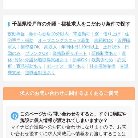
千葉県松戸市の介護・福祉求人をこだわり条件で探す
夜勤専従
駅から徒歩10分以内
車通勤可
寮・借り上げ
住
宅手当・補助
オープニングスタッフ募集
未経験OK
管理職
求人
無資格OK
高収入
年間休日110日以上
土日祝休
日
勤のみ
ブランクOK
資格取得サポート
研修制度あり
産
休･育休･介護休暇取得実績あり
新卒OK
残業少なめ
託児
所・育児補助あり
ボーナス・賞与あり
社会保険完備
交通
費支給
退職金制度あり
求人のお問い合わせに関するよくあるご質問
このページから問い合わせをすると、すぐに病院や
施設に個人情報が渡されてしまいますか？
マイナビ介護職へのお問い合わせになりますので、お問
い合わせ後すぐに求人掲載元へ情報をお渡しすることは