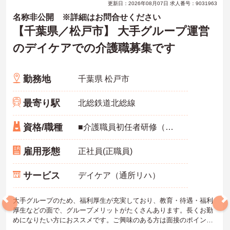
更新日：2026年08月07日 求人番号：9031963
名称非公開 ※詳細はお問合せください
【千葉県／松戸市】 大手グループ運営
のデイケアでの介護職募集です
勤務地
千葉県 松戸市
最寄り駅
北総鉄道北総線
資格/職種
■介護職員初任者研修（ヘルパー2級）以上
雇用形態
正社員(正職員)
サービス
デイケア（通所リハ）
大手グループのため、福利厚生が充実しており、教育・待遇・福利
厚生などの面で、グループメリットがたくさんあります。長くお勤
めになりたい方におススメです。ご興味のある方は面接のポイント
などをお話しますので、お気軽にお問い合わせください！