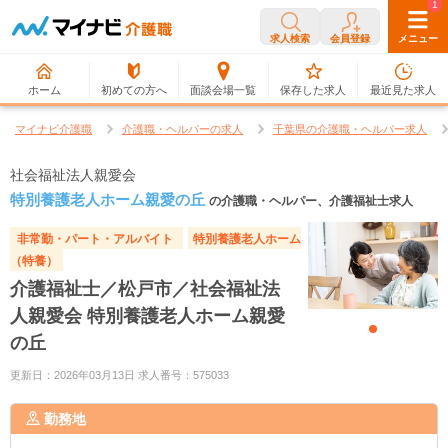
0
1
求人検索
会員登録
メニュー
ホーム
初めての方へ
面談会場一覧
保存した求人
最近見た求人
マイナビ介護職
介護職・ヘルパーの求人
千葉県の介護職・ヘルパー求人
社会福祉法人親愛会
特別養護老人ホーム親愛の丘
の介護職・ヘルパー、介護福祉士求人
非常勤・パート・アルバイト
特別養護老人ホーム
（特養）
介護福祉士／松戸市／社会福祉法
人親愛会 特別養護老人ホーム親愛
の丘
更新日：2026年03月13日 求人番号：575033
勤務地