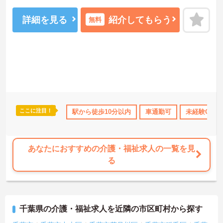
詳細を見る
紹介してもらう
無料
ここに注目！
休暇取得実績あり
ボーナス・賞与あり
駅から徒歩10分以内
社会保険完備
車通勤可
未経験OK
交通費支給
あなたにおすすめの介護・福祉求人の一覧を見
る
千葉県の介護・福祉求人を近隣の市区町村から探す