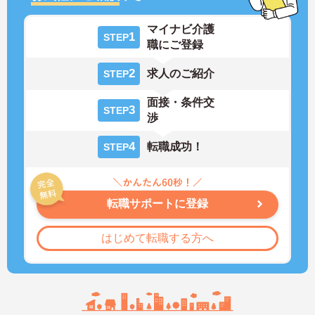
マイナビ介護
1
STEP
職にご登録
2
求人のご紹介
STEP
面接・条件交
3
STEP
渉
4
転職成功！
STEP
転職サポートに登録
はじめて転職する方へ