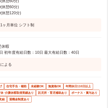
5(休憩60分)
0(休憩60分)
0(休憩120分)
1ヶ月単位 シフト制
児休暇
日 初年度有給日数：10日 最大有給日数：40日
トによる
げ
住宅手当・補助
未経験OK
無資格OK
年間休日110日以上
育休･介護休暇取得実績あり
託児所・育児補助あり
ボーナス・賞与あり
支給
退職金制度あり