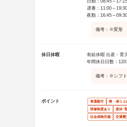
日勤：08:45～17:1
遅番：11:00～19:3
夜勤：16:45～09:3
備考：※変形 
休日休暇
有給休暇 出産・育
年間休日日数：120
備考：※シフ
ポイント
車通勤可
寮・借り上
研修制度あり
産休･
社会保険完備
交通費