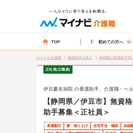
TOP
初めての方へ
マイナビ介護職
看護助手の求人
静岡県の看護助手求
正社員(正職員)
伊豆慶友病院 の看護助手、介護職・ヘ
【静岡県／伊豆市】無資格
助手募集＜正社員＞
車通勤可
寮・借り上げ
住宅手当・補助
未経