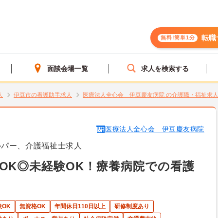
転職
無料!簡単1分
面談会場一覧
求人を検索する
人
伊豆市の看護助手求人
医療法人全心会 伊豆慶友病院 の介護職・福祉求
医療法人全心会 伊豆慶友病院
ルパー、介護福祉士求人
OK◎未経験OK！療養病院での看護
験OK
無資格OK
年間休日110日以上
研修制度あり