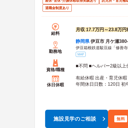
産休･育休･介護休暇取得実績あり
託児所・育児補
退職金制度あり
月収 17.7万円～23.8
給料
静岡県
伊豆市 月ケ瀬380-
伊豆箱根鉄道駿豆線「修善寺
勤務地
MAP
■不問 ■ヘルパー2級以上
資格/職種
有給休暇 出産・育児休暇
年間休日日数：120日 初年度有給日数：10日 最
休日休暇
大有給日数：40日
施設見学のご相談
無料