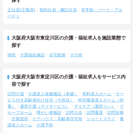
探す
正社員(正職員)
契約社員・嘱託社員
非常勤・パート・アル
バイト
大阪府大阪市東淀川区の介護・福祉求人を施設業態で
探す
病院
介護福祉施設
在宅医療
その他
大阪府大阪市東淀川区の介護・福祉求人をサービス内
容で探す
訪問介護
介護老人保健施設（老健）
有料老人ホーム
サー
ビス付き高齢者向け住宅（サ高住）
特別養護老人ホーム（特
養）
通所介護（デイサービス）
デイケア（通所リハ）
グ
ループホーム
障がい者施設
訪問入浴
訪問看護
訪問診療
定期巡回
ケアハウス・高齢者住宅地
ショートステイ
養
護老人ホーム
介護予防