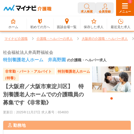
0
1
求人検索
会員登録
メニュー
ホーム
初めての方へ
面談会場一覧
保存した求人
最近見た求人
マイナビ介護職
介護職・ヘルパーの求人
大阪府の介護職・ヘルパー求人
社会福祉法人井高野福祉会
特別養護老人ホーム 井高野園
の介護職・ヘルパー求人
非常勤・パート・アルバイト
特別養護老人ホーム
（特養）
【大阪府／大阪市東淀川区】 特
別養護老人ホームでの介護職員の
募集です《非常勤》
更新日：2025年11月27日 求人番号：654693
勤務地