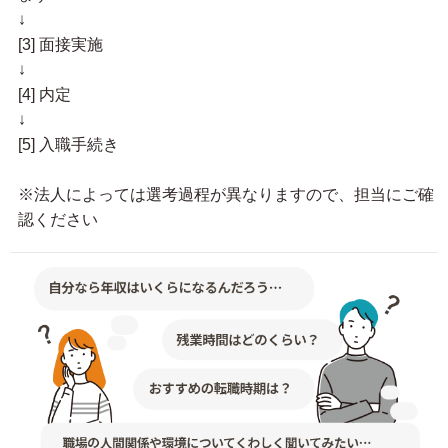
↓
[3] 面接実施
↓
[4] 内定
↓
[5] 入職手続き
※法人によっては選考過程が異なりますので、担当にご確
認ください