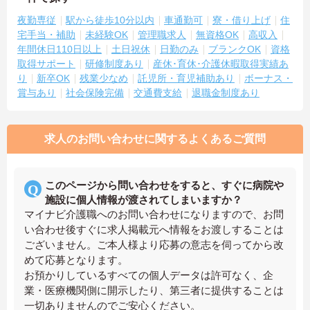
夜勤専従
駅から徒歩10分以内
車通勤可
寮・借り上げ
住
宅手当・補助
未経験OK
管理職求人
無資格OK
高収入
年間休日110日以上
土日祝休
日勤のみ
ブランクOK
資格
取得サポート
研修制度あり
産休･育休･介護休暇取得実績あ
り
新卒OK
残業少なめ
託児所・育児補助あり
ボーナス・
賞与あり
社会保険完備
交通費支給
退職金制度あり
求人のお問い合わせに関するよくあるご質問
このページから問い合わせをすると、すぐに病院や
施設に個人情報が渡されてしまいますか？
マイナビ介護職へのお問い合わせになりますので、お問
い合わせ後すぐに求人掲載元へ情報をお渡しすることは
ございません。ご本人様より応募の意志を伺ってから改
めて応募となります。
お預かりしているすべての個人データは許可なく、企
業・医療機関側に開示したり、第三者に提供することは
一切ありませんのでご安心ください。