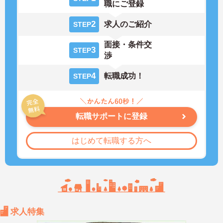
職にご登録
2
求人のご紹介
STEP
面接・条件交
3
STEP
渉
4
転職成功！
STEP
転職サポートに登録
はじめて転職する方へ
求人特集