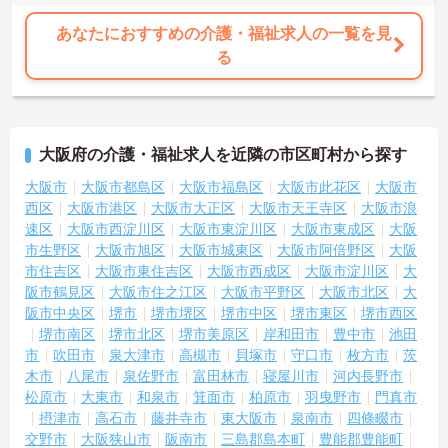
目標に寄り添う手厚いフォロー体制が整っています。
あなたにおすすめの介護・福祉求人の一覧を見
る
大阪府の介護・福祉求人を近隣の市区町村から探す
大阪市
大阪市都島区
大阪市福島区
大阪市此花区
大阪市
西区
大阪市港区
大阪市大正区
大阪市天王寺区
大阪市浪
速区
大阪市西淀川区
大阪市東淀川区
大阪市東成区
大阪
市生野区
大阪市旭区
大阪市城東区
大阪市阿倍野区
大阪
市住吉区
大阪市東住吉区
大阪市西成区
大阪市淀川区
大
阪市鶴見区
大阪市住之江区
大阪市平野区
大阪市北区
大
阪市中央区
堺市
堺市堺区
堺市中区
堺市東区
堺市西区
堺市南区
堺市北区
堺市美原区
岸和田市
豊中市
池田
市
吹田市
泉大津市
高槻市
貝塚市
守口市
枚方市
茨
木市
八尾市
泉佐野市
富田林市
寝屋川市
河内長野市
松原市
大東市
和泉市
箕面市
柏原市
羽曳野市
門真市
摂津市
高石市
藤井寺市
東大阪市
泉南市
四條畷市
交野市
大阪狭山市
阪南市
三島郡島本町
豊能郡豊能町