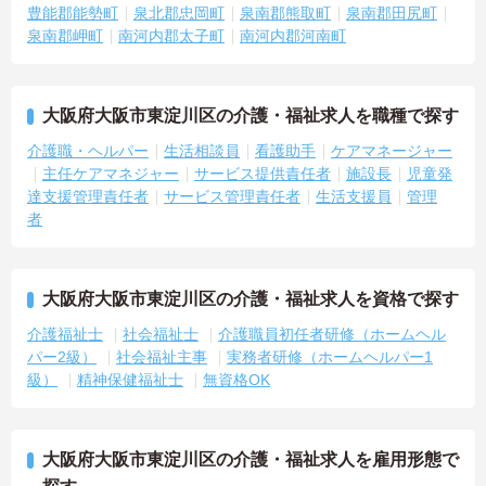
豊能郡能勢町
泉北郡忠岡町
泉南郡熊取町
泉南郡田尻町
泉南郡岬町
南河内郡太子町
南河内郡河南町
大阪府大阪市東淀川区の介護・福祉求人を職種で探す
介護職・ヘルパー
生活相談員
看護助手
ケアマネージャー
主任ケアマネジャー
サービス提供責任者
施設長
児童発
達支援管理責任者
サービス管理責任者
生活支援員
管理
者
大阪府大阪市東淀川区の介護・福祉求人を資格で探す
介護福祉士
社会福祉士
介護職員初任者研修（ホームヘル
パー2級）
社会福祉主事
実務者研修（ホームヘルパー1
級）
精神保健福祉士
無資格OK
大阪府大阪市東淀川区の介護・福祉求人を雇用形態で