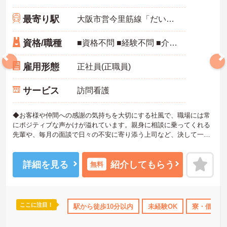
最寄り駅
大阪市営今里筋線「だいどう豊里駅」徒歩6分
資格/職種
■資格不問 ■経験不問 ■介護職員初任者研修（ヘルパー2級）以上あれば尚可
雇用形態
正社員(正職員)
サービス
訪問看護
◆お客様や仲間への感謝の気持ちを大切にする社風で、職場には常
にポジティブな声かけが溢れています。親身に相談に乗ってくれる
先輩や、毎月の面談で日々の不安に寄り添う上司など、決して一人
きりにさせないフォロー体制が万全。心理的安全性が高く、中途入
社でも自然と馴染める職場です。
◆無資格からでもプロフェッショナルを目指せる「資格取得支援制
詳細を見る
紹介してもらう
無料
度」を完備しています。初任者研修から国家資格である介護福祉士
まで、現場での実務経験を積みながら、会社からのバックアップを
受けて資格取得に挑戦できます。
◆法人独自の介護技術認定制度「ケアマイスター」により、身につ
ここに注目！
得実績あり
ボーナス・賞与あり
駅から徒歩10分以内
社会保険完備
未経験OK
交通費支給
寮・借り上
退
けたスキルを5段階でしっかり評価し手当で還元。さらに「目標管理
シート」を用いた月1回の上司との面談があり、一人ひとりの不安や