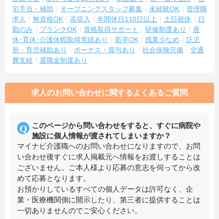
宅手当・補助
オープニングスタッフ募集
未経験OK
管理職
求人
無資格OK
高収入
年間休日110日以上
土日祝休
日
勤のみ
ブランクOK
資格取得サポート
研修制度あり
産
休･育休･介護休暇取得実績あり
新卒OK
残業少なめ
託児
所・育児補助あり
ボーナス・賞与あり
社会保険完備
交通
費支給
退職金制度あり
求人のお問い合わせに関するよくあるご質問
このページから問い合わせをすると、すぐに病院や
施設に個人情報が渡されてしまいますか？
マイナビ介護職へのお問い合わせになりますので、お問
い合わせ後すぐに求人掲載元へ情報をお渡しすることは
ございません。ご本人様より応募の意志を伺ってから改
めて応募となります。
お預かりしているすべての個人データは許可なく、企
業・医療機関側に開示したり、第三者に提供することは
一切ありませんのでご安心ください。