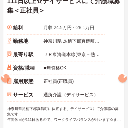
111日以上☆デイサービスにて介護職募
集＜正社員＞
給料
月収 24.5万円～28.1万円
勤務地
神奈川県 足柄下郡真鶴町 真鶴1819-1
最寄り駅
ＪＲ東海道本線(東京－熱海)「真鶴駅」徒歩1分
資格/職種
■無資格OK
雇用形態
正社員(正職員)
サービス
通所介護（デイサービス）
神奈川県足柄下郡真鶴町に位置する、デイサービスにて介護職の募
集です！
年間休日が111日あるので、ワークライフバランスが叶います☆ま
た、駅から徒歩1分の立地なので、通勤らくらくです♪