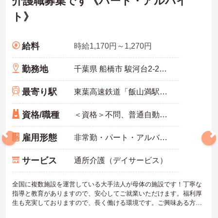
介護職募集です《パート・アルバイ
ト》
給料
時給1,170円～1,270円
勤務地
千葉県 船橋市 駿河台2-21-25
最寄り駅
東葉高速鉄道「飯山満駅」徒歩15分
資格/職種
＜資格＞不問、普通自動車運転免許(AT限定可) 必須 ＜経験＞不問 無資格者:入社半年以内に会社負担で認知症介護基礎研修受講
雇用形態
非常勤・パート・アルバイト
サービス
通所介護（デイサービス）
全国に複数施設を運営している大手法人が母体の施設です！丁寧な
指導と教育がありますので、安心してご就業いただけます。福利厚
生も充実しておりますので、長く働ける環境です。ご興味ある方に
は、面接のポイントなど、さらに詳細をお話致しますのでお気軽に