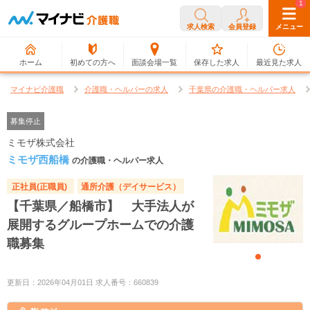
0
1
求人検索
会員登録
メニュー
ホーム
初めての方へ
面談会場一覧
保存した求人
最近見た求人
マイナビ介護職
介護職・ヘルパーの求人
千葉県の介護職・ヘルパー求人
募集停止
ミモザ株式会社
ミモザ西船橋
の介護職・ヘルパー求人
正社員(正職員)
通所介護（デイサービス）
【千葉県／船橋市】 大手法人が
展開するグループホームでの介護
職募集
更新日：2026年04月01日 求人番号：660839