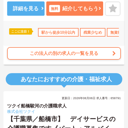
ご興味のある方には、面接対策ポイントなど、さらに詳細をお話し
いたしますのでお気軽にご相談ください！
詳細を見る
紹介してもらう
無料
ここに注目！
上
資格取得サポート
駅から徒歩10分以内
研修制度あり
ボーナス・賞与あり
残業少なめ
無資格OK
社会
この法人の別の求人の一覧を見る
あなたにおすすめの介護・福祉求人
更新日：2026年08月06日 求人番号：658791
ツクイ船橋駿河の介護職求人
株式会社ツクイ
【千葉県／船橋市】 デイサービスの