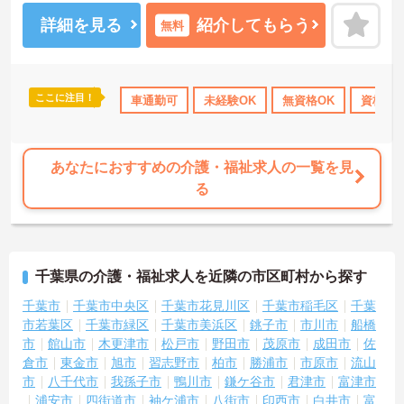
ご相談ください。
詳細を見る
紹介してもらう
無料
ここに注目！
資格取得サポート
研修制度あり
車通勤可
未経験OK
産休･育休･介護休暇取得実績あり
無資格OK
資格取
あなたにおすすめの介護・福祉求人の一覧を見
る
千葉県の介護・福祉求人を近隣の市区町村から探す
千葉市
千葉市中央区
千葉市花見川区
千葉市稲毛区
千葉
市若葉区
千葉市緑区
千葉市美浜区
銚子市
市川市
船橋
市
館山市
木更津市
松戸市
野田市
茂原市
成田市
佐
倉市
東金市
旭市
習志野市
柏市
勝浦市
市原市
流山
市
八千代市
我孫子市
鴨川市
鎌ケ谷市
君津市
富津市
浦安市
四街道市
袖ケ浦市
八街市
印西市
白井市
富