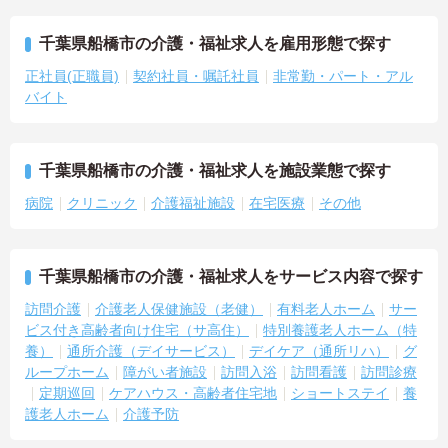
千葉県船橋市の介護・福祉求人を雇用形態で探す
正社員(正職員)
契約社員・嘱託社員
非常勤・パート・アル
バイト
千葉県船橋市の介護・福祉求人を施設業態で探す
病院
クリニック
介護福祉施設
在宅医療
その他
千葉県船橋市の介護・福祉求人をサービス内容で探す
訪問介護
介護老人保健施設（老健）
有料老人ホーム
サー
ビス付き高齢者向け住宅（サ高住）
特別養護老人ホーム（特
養）
通所介護（デイサービス）
デイケア（通所リハ）
グ
ループホーム
障がい者施設
訪問入浴
訪問看護
訪問診療
定期巡回
ケアハウス・高齢者住宅地
ショートステイ
養
護老人ホーム
介護予防