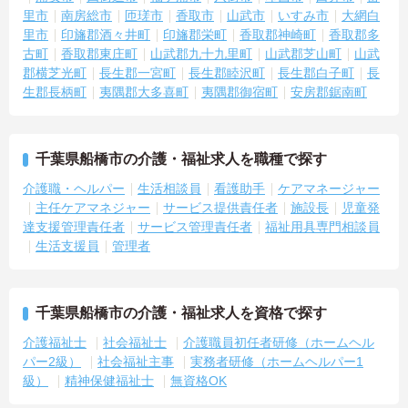
里市
南房総市
匝瑳市
香取市
山武市
いすみ市
大網白
里市
印旛郡酒々井町
印旛郡栄町
香取郡神崎町
香取郡多
古町
香取郡東庄町
山武郡九十九里町
山武郡芝山町
山武
郡横芝光町
長生郡一宮町
長生郡睦沢町
長生郡白子町
長
生郡長柄町
夷隅郡大多喜町
夷隅郡御宿町
安房郡鋸南町
千葉県船橋市の介護・福祉求人を職種で探す
介護職・ヘルパー
生活相談員
看護助手
ケアマネージャー
主任ケアマネジャー
サービス提供責任者
施設長
児童発
達支援管理責任者
サービス管理責任者
福祉用具専門相談員
生活支援員
管理者
千葉県船橋市の介護・福祉求人を資格で探す
介護福祉士
社会福祉士
介護職員初任者研修（ホームヘル
パー2級）
社会福祉主事
実務者研修（ホームヘルパー1
級）
精神保健福祉士
無資格OK