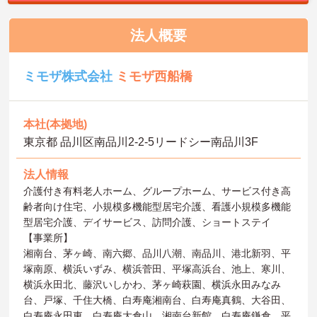
法人概要
ミモザ株式会社
ミモザ西船橋
本社(本拠地)
東京都 品川区南品川2-2-5リードシー南品川3F
法人情報
介護付き有料老人ホーム、グループホーム、サービス付き高
齢者向け住宅、小規模多機能型居宅介護、看護小規模多機能
型居宅介護、デイサービス、訪問介護、ショートステイ
【事業所】
湘南台、茅ヶ崎、南六郷、品川八潮、南品川、港北新羽、平
塚南原、横浜いずみ、横浜菅田、平塚高浜台、池上、寒川、
横浜永田北、藤沢いしかわ、茅ヶ崎萩園、横浜永田みなみ
台、戸塚、千住大橋、白寿庵湘南台、白寿庵真鶴、大谷田、
白寿庵永田東、白寿庵大倉山、湘南台新館、白寿庵鎌倉、平