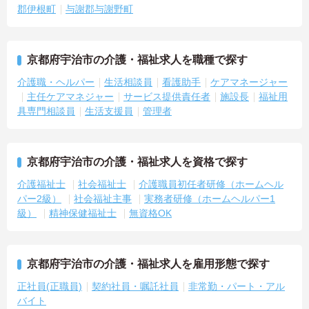
郡伊根町
与謝郡与謝野町
京都府宇治市の介護・福祉求人を職種で探す
介護職・ヘルパー
生活相談員
看護助手
ケアマネージャー
主任ケアマネジャー
サービス提供責任者
施設長
福祉用
具専門相談員
生活支援員
管理者
京都府宇治市の介護・福祉求人を資格で探す
介護福祉士
社会福祉士
介護職員初任者研修（ホームヘル
パー2級）
社会福祉主事
実務者研修（ホームヘルパー1
級）
精神保健福祉士
無資格OK
京都府宇治市の介護・福祉求人を雇用形態で探す
正社員(正職員)
契約社員・嘱託社員
非常勤・パート・アル
バイト