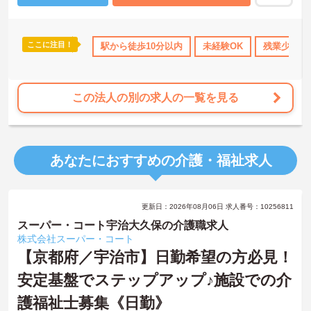
産休・育休の取得率はほぼ100％で、復帰率は80％代に上るなど、
お子様がいらっしゃる方も働きやすい環境♪
また「きょうと福祉人材育成認証制度」で『上位認証』を取得して
いる施設の1つ！
ここに注目！
K
残業少なめ
住宅手当・補助
駅から徒歩10分以内
日勤のみ
未経験OK
年間休日110日以上
残業少なめ
職場の雰囲気が良く、人間関係も良好で職員間の口コミで人が集ま
るほど！
大変雰囲気が良い施設なのでぜひ現場を見てください！
少しでもご興味のある方はお気軽にご相談ください。面接対策など
この法人の別の求人の一覧を見る
詳しい内容をお伝えいたします！
あなたにおすすめの介護・福祉求人
更新日：2026年08月06日 求人番号：10256811
スーパー・コート宇治大久保の介護職求人
株式会社スーパー・コート
【京都府／宇治市】日勤希望の方必見！
安定基盤でステップアップ♪施設での介
護福祉士募集《日勤》