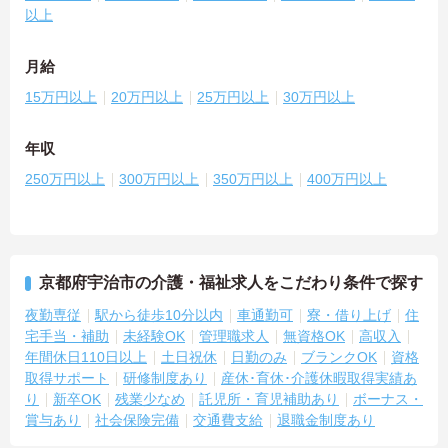
以上
月給
15万円以上
20万円以上
25万円以上
30万円以上
年収
250万円以上
300万円以上
350万円以上
400万円以上
京都府宇治市の介護・福祉求人をこだわり条件で探す
夜勤専従
駅から徒歩10分以内
車通勤可
寮・借り上げ
住
宅手当・補助
未経験OK
管理職求人
無資格OK
高収入
年間休日110日以上
土日祝休
日勤のみ
ブランクOK
資格
取得サポート
研修制度あり
産休･育休･介護休暇取得実績あ
り
新卒OK
残業少なめ
託児所・育児補助あり
ボーナス・
賞与あり
社会保険完備
交通費支給
退職金制度あり