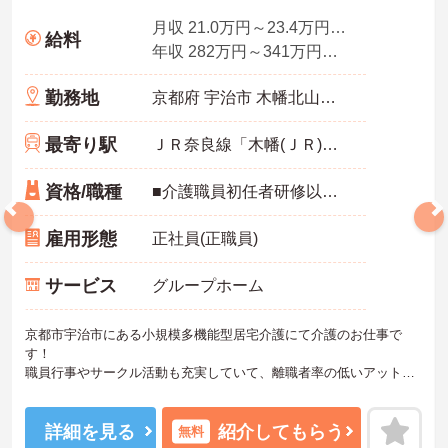
月収 21.0万円～23.4万円程度（諸手当込）夜勤4回計算
給料
年収 282万円～341万円程度（諸手当込）
勤務地
京都府 宇治市 木幡北山畑23
最寄り駅
ＪＲ奈良線「木幡(ＪＲ)駅」徒歩4分
資格/職種
■介護職員初任者研修以上の資格 ■運転免許あれば尚良し ■経験不問 ※未経験の方もご応募いただけます。
雇用形態
正社員(正職員)
サービス
グループホーム
京都市宇治市にある小規模多機能型居宅介護にて介護のお仕事で
す！
職員行事やサークル活動も充実していて、離職者率の低いアットホ
ームな職場です☆
1階には地域交流センターと喫茶コーナーを設けており、地域の方の
活動拠点として利用されています！
詳細を見る
紹介してもらう
無料