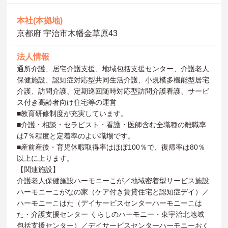
本社(本拠地)
京都府 宇治市木幡金草原43
法人情報
通所介護、居宅介護支援、地域包括支援センター、介護老人
保健施設、認知症対応型共同生活介護、小規模多機能型居宅
介護、訪問介護、定期巡回随時対応型訪問介護看護、サービ
ス付き高齢者向け住宅等の運営
■教育研修制度が充実しています。
■介護・相談・セラピスト・看護・医師含む全職種の離職率
は7％程度と定着率のよい職場です。
■産前産後・育児休暇取得率はほぼ100％で、復帰率は80％
以上に上ります。
【関連施設】
介護老人保健施設ハーモニーこが／地域密着型サービス施設
ハーモニーこがなの家（ケア付き賃貸住宅と認知症デイ）／
ハーモニーこはた（デイサービスセンターハーモニーこは
た・介護支援センター くらしのハーモニー・東宇治北地域
包括支援センター）／デイサービスセンターハーモニーおく