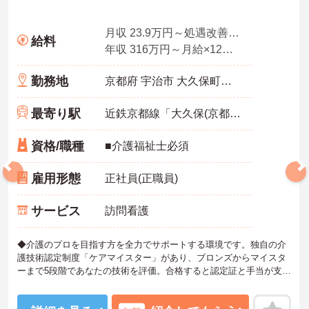
月収 23.9万円～処遇改善手当、特定処遇手当、業務手当、資格手当
給料
年収 316万円～月給×12ヶ月＋賞与
勤務地
京都府 宇治市 大久保町北ノ山77-5
最寄り駅
近鉄京都線「大久保(京都)駅」徒歩6分
資格/職種
■介護福祉士必須
雇用形態
正社員(正職員)
サービス
訪問看護
◆介護のプロを目指す方を全力でサポートする環境です。独自の介
護技術認定制度「ケアマイスター」があり、ブロンズからマイスタ
ーまで5段階であなたの技術を評価。合格すると認定証と手当が支給
されます。
◆スタッフ同士の繋がりを大切にするため「サンクスバッジ」とい