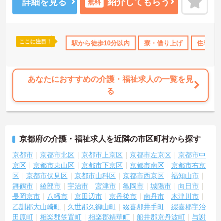
う素敵な制度を導入しています。スマホやパソコンから、部署や施
詳細を見る
紹介してもらう
無料
設を超えた仲間に「ありがとう」のバッジを送り合う仕組みで、毎
月1万5000以上もの感謝が行き交っています！どんな些細なことで
も感謝を伝え合い、認め合えるため、風通しが良くとてもあたたか
い雰囲気の職場です。また、「もっとこうしたら良くなるかも！」
ここに注目！
り上げ
住宅手当・補助
駅から徒歩10分以内
資格取得サポート
寮・借り上げ
研修制度あり
住宅手
産休
という現場の小さなアイデアを大切にしており、入社1日目から誰で
もいくつでも提案できる「フジキャタ提案」制度があり、毎月役員
がすべての提案に目を通します。自分の気づきが実際のサービス向
上につながるため、やりがいを持って仕事に取り組めます。
あなたにおすすめの介護・福祉求人の一覧を見
る
京都府の介護・福祉求人を近隣の市区町村から探す
京都市
京都市北区
京都市上京区
京都市左京区
京都市中
京区
京都市東山区
京都市下京区
京都市南区
京都市右京
区
京都市伏見区
京都市山科区
京都市西京区
福知山市
舞鶴市
綾部市
宇治市
宮津市
亀岡市
城陽市
向日市
長岡京市
八幡市
京田辺市
京丹後市
南丹市
木津川市
乙訓郡大山崎町
久世郡久御山町
綴喜郡井手町
綴喜郡宇治
田原町
相楽郡笠置町
相楽郡精華町
船井郡京丹波町
与謝