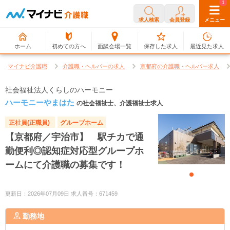
0
1
求人検索
会員登録
メニュー
ホーム
初めての方へ
面談会場一覧
保存した求人
最近見た求人
マイナビ介護職
介護職・ヘルパーの求人
京都府の介護職・ヘルパー求人
社会福祉法人くらしのハーモニー
ハーモニーやまはた
の社会福祉士、介護福祉士求人
正社員(正職員)
グループホーム
【京都府／宇治市】 駅チカで通
勤便利◎認知症対応型グループホ
ームにて介護職の募集です！
更新日：2026年07月09日 求人番号：671459
勤務地