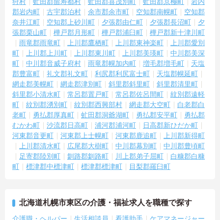
狩村
虻田郡留寿都村
虻田郡喜茂別町
虻田郡京極町
岩内
郡岩内町
古宇郡泊村
余市郡余市町
空知郡南幌町
空知郡
奈井江町
空知郡上砂川町
夕張郡由仁町
夕張郡長沼町
夕
張郡栗山町
樺戸郡月形町
樺戸郡浦臼町
樺戸郡新十津川町
雨竜郡雨竜町
上川郡鷹栖町
上川郡東神楽町
上川郡愛別
町
上川郡上川町
上川郡東川町
上川郡美瑛町
中川郡美深
町
中川郡音威子府村
雨竜郡幌加内町
増毛郡増毛町
天塩
郡豊富町
礼文郡礼文町
利尻郡利尻富士町
天塩郡幌延町
網走郡美幌町
網走郡津別町
斜里郡斜里町
斜里郡清里町
斜里郡小清水町
常呂郡置戸町
常呂郡佐呂間町
紋別郡遠軽
町
紋別郡湧別町
紋別郡西興部村
網走郡大空町
白老郡白
老町
勇払郡厚真町
虻田郡洞爺湖町
勇払郡安平町
勇払郡
むかわ町
沙流郡日高町
浦河郡浦河町
日高郡新ひだか町
河東郡音更町
河東郡上士幌町
河東郡鹿追町
上川郡新得町
上川郡清水町
広尾郡大樹町
中川郡幕別町
中川郡豊頃町
足寄郡陸別町
釧路郡釧路町
川上郡弟子屈町
白糠郡白糠
町
標津郡中標津町
標津郡標津町
目梨郡羅臼町
北海道札幌市東区の介護・福祉求人を職種で探す
介護職・ヘルパー
生活相談員
看護助手
ケアマネージャー