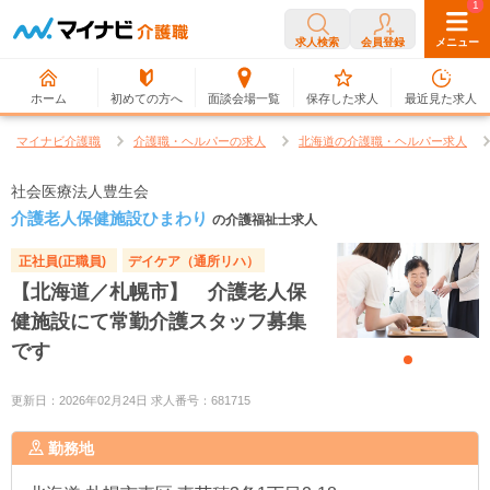
0
1
求人検索
会員登録
メニュー
ホーム
初めての方へ
面談会場一覧
保存した求人
最近見た求人
マイナビ介護職
介護職・ヘルパーの求人
北海道の介護職・ヘルパー求人
社会医療法人豊生会
介護老人保健施設ひまわり
の介護福祉士求人
正社員(正職員)
デイケア（通所リハ）
【北海道／札幌市】 介護老人保
健施設にて常勤介護スタッフ募集
です
更新日：2026年02月24日 求人番号：681715
勤務地