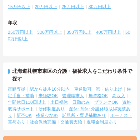
15万円以上
20万円以上
25万円以上
30万円以上
年収
250万円以上
300万円以上
350万円以上
400万円以上
50
0万円以上
北海道札幌市東区の介護・福祉求人をこだわり条件で
探す
夜勤専従
駅から徒歩10分以内
車通勤可
寮・借り上げ
住
宅手当・補助
未経験OK
管理職求人
無資格OK
高収入
年間休日110日以上
土日祝休
日勤のみ
ブランクOK
資格
取得サポート
研修制度あり
産休･育休･介護休暇取得実績あ
り
新卒OK
残業少なめ
託児所・育児補助あり
ボーナス・
賞与あり
社会保険完備
交通費支給
退職金制度あり