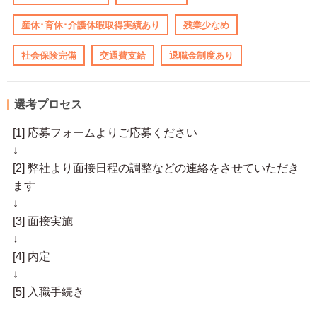
産休･育休･介護休暇取得実績あり
残業少なめ
社会保険完備
交通費支給
退職金制度あり
選考プロセス
[1] 応募フォームよりご応募ください
↓
[2] 弊社より面接日程の調整などの連絡をさせていただき
ます
↓
[3] 面接実施
↓
[4] 内定
↓
[5] 入職手続き