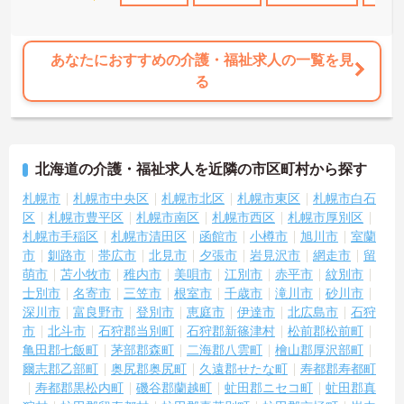
あなたにおすすめの介護・福祉求人の一覧を見
る
北海道の介護・福祉求人を近隣の市区町村から探す
札幌市
札幌市中央区
札幌市北区
札幌市東区
札幌市白石
区
札幌市豊平区
札幌市南区
札幌市西区
札幌市厚別区
札幌市手稲区
札幌市清田区
函館市
小樽市
旭川市
室蘭
市
釧路市
帯広市
北見市
夕張市
岩見沢市
網走市
留
萌市
苫小牧市
稚内市
美唄市
江別市
赤平市
紋別市
士別市
名寄市
三笠市
根室市
千歳市
滝川市
砂川市
深川市
富良野市
登別市
恵庭市
伊達市
北広島市
石狩
市
北斗市
石狩郡当別町
石狩郡新篠津村
松前郡松前町
亀田郡七飯町
茅部郡森町
二海郡八雲町
檜山郡厚沢部町
爾志郡乙部町
奥尻郡奥尻町
久遠郡せたな町
寿都郡寿都町
寿都郡黒松内町
磯谷郡蘭越町
虻田郡ニセコ町
虻田郡真