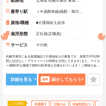
勤務地
北海道 札幌市東区 東苗穂1条3-2-11
最寄り駅
ＪＲ函館本線(函館－旭川)「苗穂駅」バス・車15分
資格/職種
■介護福祉士必須
雇用形態
正社員(正職員)
サービス
その他
札幌市東区にある救護施設で介護福祉士の募集です。残業月平均2時
間とほぼなし！プライベートの時間を大切にできます♪また、マイカ
ー通勤OKな職場で無料の駐車場も完備されています！ご興味のある
方はご面接のポイントお伝えしますのでご気軽にお問い合わせくだ
さい。
詳細を見る
紹介してもらう
無料
ここに注目！
あり
産休･育休･介護休暇取得実績あり
車通勤可
日勤のみ
ボーナス・賞与あり
研修制度あり
ボー
社会