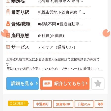
勤務地
北海道 札幌市東区 東苗穂4条1‐1‐68
最寄り駅
札幌市営地下鉄東豊線「元町(札幌)駅」バス・車8分
資格/職種
■経験不問 ■普通自動車運転免許（AT限定可）
雇用形態
正社員(正職員)
サービス
デイケア（通所リハ）
北海道札幌市東区にある介護老人保健施設で支援相談員の募集で
す！
日勤のみで休暇も充実しているため、プライベートの時間をしっか
り確保でき、仕事との両立がしやすい職場です◎
また、昇給と計3.00ヵ月分の賞与実績があり、あなたの頑張りがし
っかり評価され、やりがいを持ってお仕事ができます！
詳細を見る
紹介してもらう
無料
ご興味ある方は面接ポイントをお伝えしますので、お気軽にご連絡
ください。
ここに注目！
K
無資格OK
研修制度あり
車通勤可
無資格OK
産休･育休･介護休暇取得実績あり
日勤のみ
年間休日