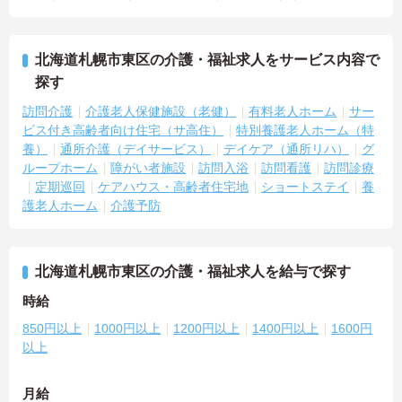
北海道札幌市東区の介護・福祉求人をサービス内容で
探す
訪問介護
介護老人保健施設（老健）
有料老人ホーム
サー
ビス付き高齢者向け住宅（サ高住）
特別養護老人ホーム（特
養）
通所介護（デイサービス）
デイケア（通所リハ）
グ
ループホーム
障がい者施設
訪問入浴
訪問看護
訪問診療
定期巡回
ケアハウス・高齢者住宅地
ショートステイ
養
護老人ホーム
介護予防
北海道札幌市東区の介護・福祉求人を給与で探す
時給
850円以上
1000円以上
1200円以上
1400円以上
1600円
以上
月給