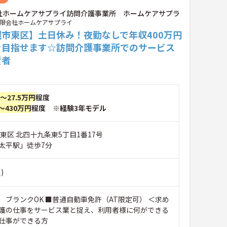
社ホームケアサプライ訪問介護事業所 ホームケアサプラ
限会社ホームケアサプライ
幌市東区】土日休み！夜勤なしで年収400万円
を目指せます☆訪問介護事業所でのサービス
責者
円～27.5万円
程度
～430万円
程度 ※経験3年モデル
東区 北四十九条東5丁目1番17号
太平駅」徒歩7分
)
 ブランクOK ■普通自動車免許（AT限定可） ＜求め
護の仕事をサービス業と捉え、利用者様に何ができる
仕事ができる方