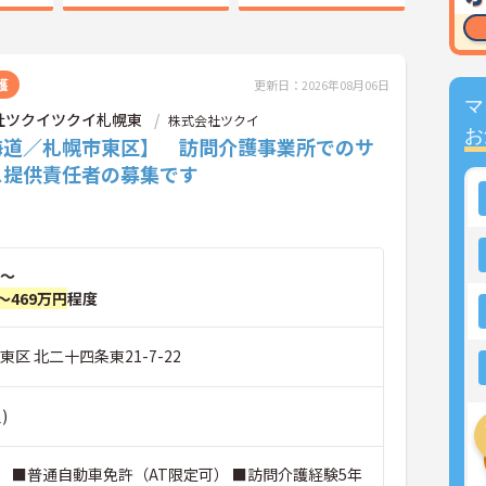
護
更新日：2026年08月06日
マ
社ツクイツクイ札幌東
株式会社ツクイ
お
海道／札幌市東区】 訪問介護事業所でのサ
ス提供責任者の募集です
～
～469万円
程度
東区 北二十四条東21-7-22
)
 ■普通自動車免許（AT限定可） ■訪問介護経験5年