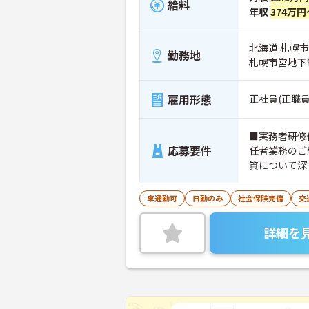
給料
年収
374万円
北海道 札幌市東
勤務地
札幌市営地下
雇用形態
正社員(正職員
■実務者研修
応募要件
任者業務のご
質について深
車通勤可
日勤のみ
社会保険完備
交
詳細を