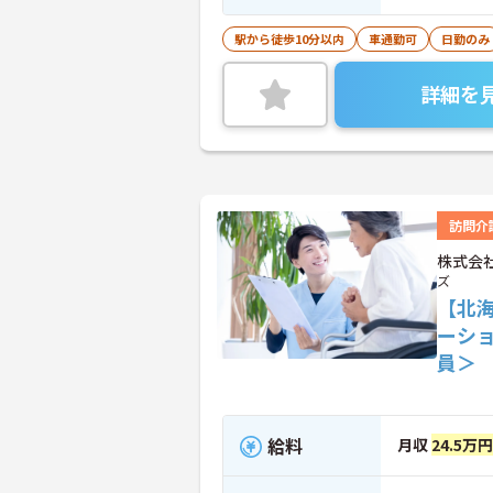
駅から徒歩10分以内
車通勤可
日勤のみ
詳細を
訪問介
株式会
ズ
【北
ーシ
員＞
給料
月収
24.5万円