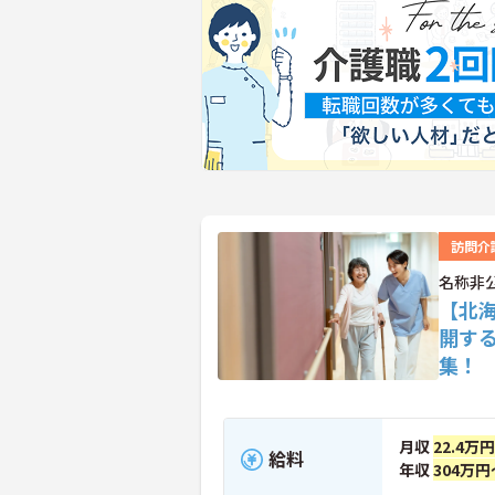
訪問介
名称非
【北
開す
集！
月収
22.4万
給料
年収
304万円