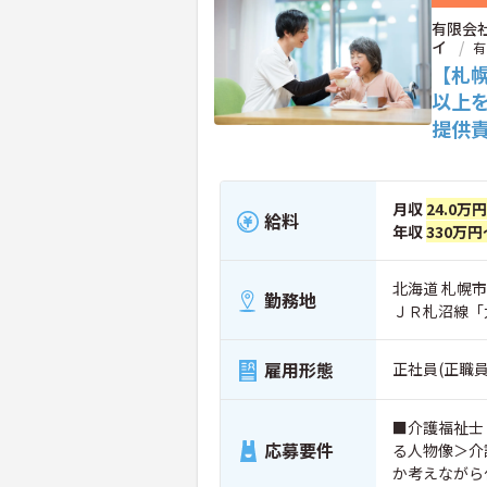
有限会
イ
有
【札
以上
提供
月収
24.0万
給料
年収
330万円
北海道 札幌市
勤務地
ＪＲ札沼線「
雇用形態
正社員(正職員
■介護福祉士
応募要件
る人物像＞介
か考えながら