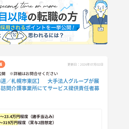
護
更新日：2026年07月02日
公開 ※詳細はお問合せください
海道／札幌市東区】 大手法人グループが展
る訪問介護事業所にてサービス提供責任者募
円～23.4万円
程度（諸手当込み）
～319万円
程度（賞与2回想定）