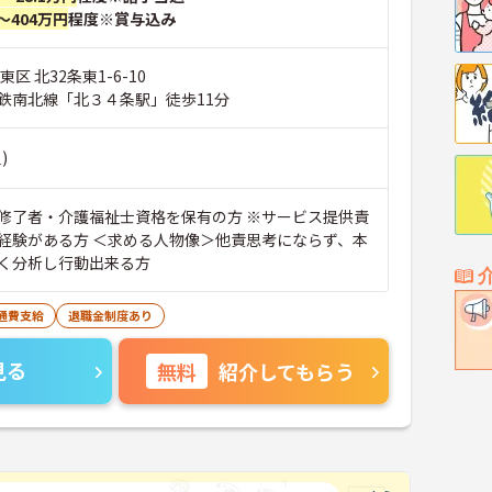
～404万円
程度※賞与込み
区 北32条東1-6-10
鉄南北線「北３４条駅」徒歩11分
)
修了者・介護福祉士資格を保有の方 ※サービス提供責
経験がある方 ＜求める人物像＞他責思考にならず、本
く分析し行動出来る方
通費支給
退職金制度あり
見る
無料
紹介してもらう