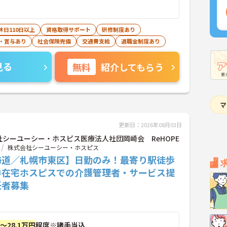
休日110日以上
資格取得サポート
研修制度あり
・賞与あり
社会保険完備
交通費支給
退職金制度あり
見る
無料
紹介してもらう
更新日：2026年08月03日
社シーユーシー・ホスピス医療法人社団岡崎会 ReHOPE
株式会社シーユーシー・ホスピス
海道／札幌市東区】日勤のみ！最寄り駅徒歩
◎在宅ホスピスでの介護管理者・サービス提
任者募集
円～28.1万円
程度※諸手当込