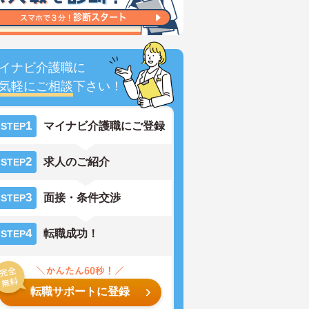
イナビ介護職に
気軽にご相談
下さい！
1
マイナビ介護職にご登録
STEP
2
求人のご紹介
STEP
3
面接・条件交渉
STEP
4
転職成功！
STEP
転職サポートに登録