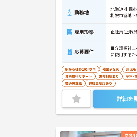
北海道 札幌
勤務地
札幌市営地下
雇用形態
正社員(正職員
■介護福祉士
応募要件
に使用するた
駅から徒歩10分以内
残業少なめ
託児所
資格取得サポート
研修制度あり
産休･
交通費支給
退職金制度あり
詳細を
訪問介