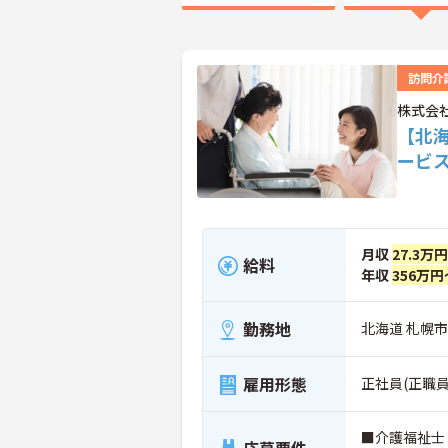
訪問介
株式会
【北
ービ
月収
27.3万円
給料
年収
356万円
勤務地
北海道 札幌市
雇用形態
正社員(正職員
■介護福祉士