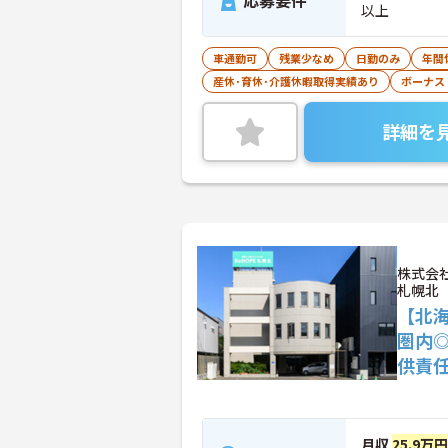
応募要件
以上
車通勤可
残業少なめ
日勤のみ
年間
産休･育休･介護休暇取得実績あり
ボーナス
詳細を
株式会
札幌北
【北
圏内
供責
月収
25.9万