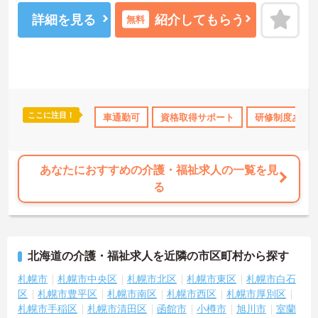
詳細を見る
紹介してもらう
無料
ここに注目！
ランクOK
資格取得サポート
車通勤可
研修制度あり
資格取得サポート
産休･育休･介護休暇
研修制度あり
あなたにおすすめの介護・福祉求人の一覧を見
る
北海道の介護・福祉求人を近隣の市区町村から探す
札幌市
札幌市中央区
札幌市北区
札幌市東区
札幌市白石
区
札幌市豊平区
札幌市南区
札幌市西区
札幌市厚別区
札幌市手稲区
札幌市清田区
函館市
小樽市
旭川市
室蘭