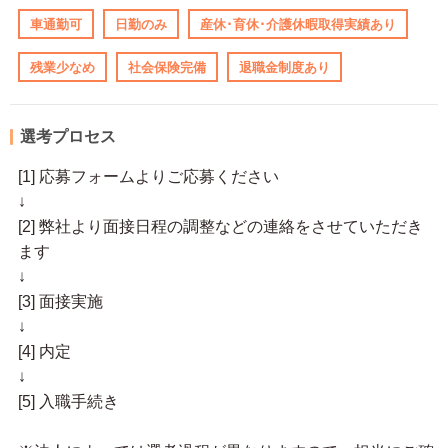
車通勤可
日勤のみ
産休･育休･介護休暇取得実績あり
残業少なめ
社会保険完備
退職金制度あり
選考プロセス
[1] 応募フォームよりご応募ください
↓
[2] 弊社より面接日程の調整などの連絡をさせていただき
ます
↓
[3] 面接実施
↓
[4] 内定
↓
[5] 入職手続き