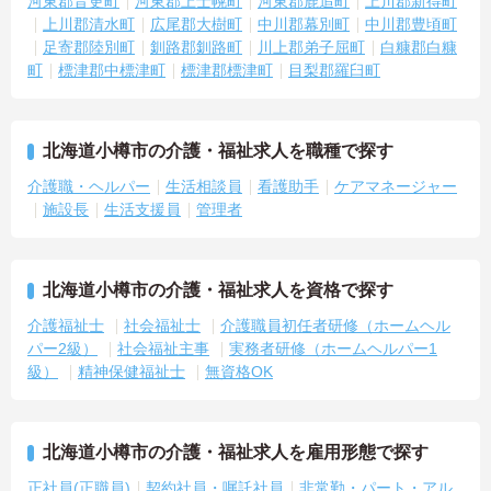
河東郡音更町
河東郡上士幌町
河東郡鹿追町
上川郡新得町
上川郡清水町
広尾郡大樹町
中川郡幕別町
中川郡豊頃町
足寄郡陸別町
釧路郡釧路町
川上郡弟子屈町
白糠郡白糠
町
標津郡中標津町
標津郡標津町
目梨郡羅臼町
北海道小樽市の介護・福祉求人を職種で探す
介護職・ヘルパー
生活相談員
看護助手
ケアマネージャー
施設長
生活支援員
管理者
北海道小樽市の介護・福祉求人を資格で探す
介護福祉士
社会福祉士
介護職員初任者研修（ホームヘル
パー2級）
社会福祉主事
実務者研修（ホームヘルパー1
級）
精神保健福祉士
無資格OK
北海道小樽市の介護・福祉求人を雇用形態で探す
正社員(正職員)
契約社員・嘱託社員
非常勤・パート・アル