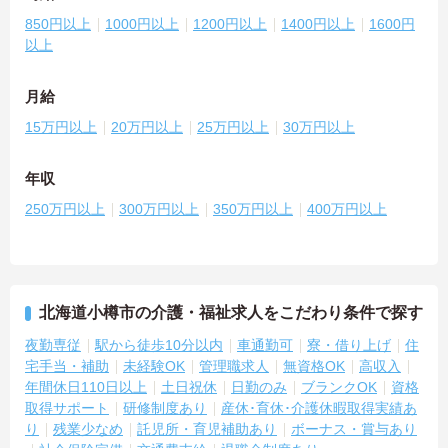
850円以上
1000円以上
1200円以上
1400円以上
1600円
以上
月給
15万円以上
20万円以上
25万円以上
30万円以上
年収
250万円以上
300万円以上
350万円以上
400万円以上
北海道小樽市の介護・福祉求人をこだわり条件で探す
夜勤専従
駅から徒歩10分以内
車通勤可
寮・借り上げ
住
宅手当・補助
未経験OK
管理職求人
無資格OK
高収入
年間休日110日以上
土日祝休
日勤のみ
ブランクOK
資格
取得サポート
研修制度あり
産休･育休･介護休暇取得実績あ
り
残業少なめ
託児所・育児補助あり
ボーナス・賞与あり