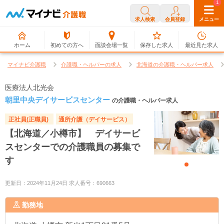
0
1
求人検索
会員登録
メニュー
ホーム
初めての方へ
面談会場一覧
保存した求人
最近見た求人
マイナビ介護職
介護職・ヘルパーの求人
北海道の介護職・ヘルパー求人
医療法人北光会
朝里中央デイサービスセンター
の介護職・ヘルパー求人
正社員(正職員)
通所介護（デイサービス）
【北海道／小樽市】 デイサービ
スセンターでの介護職員の募集で
す
更新日：2024年11月24日 求人番号：690663
勤務地