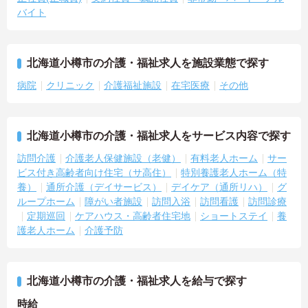
バイト
北海道小樽市の介護・福祉求人を施設業態で探す
病院
クリニック
介護福祉施設
在宅医療
その他
北海道小樽市の介護・福祉求人をサービス内容で探す
訪問介護
介護老人保健施設（老健）
有料老人ホーム
サー
ビス付き高齢者向け住宅（サ高住）
特別養護老人ホーム（特
養）
通所介護（デイサービス）
デイケア（通所リハ）
グ
ループホーム
障がい者施設
訪問入浴
訪問看護
訪問診療
定期巡回
ケアハウス・高齢者住宅地
ショートステイ
養
護老人ホーム
介護予防
北海道小樽市の介護・福祉求人を給与で探す
時給