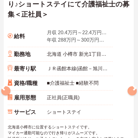
り♪ショートステイにて介護福祉士の募
集＜正社員＞
月収 20.4万円～22.4万円程度※諸手当込
給料
年収 288万円～300万円程度
勤務地
北海道 小樽市 新光1丁目21番5号
最寄り駅
ＪＲ函館本線(函館－旭川)「朝里駅」徒歩15分
資格/職種
■介護福祉士 ■経験不問
雇用形態
正社員(正職員)
サービス
ショートステイ
北海道小樽市に位置するショートステイです。
マイカー通勤可能なので行き帰りがスムーズです。