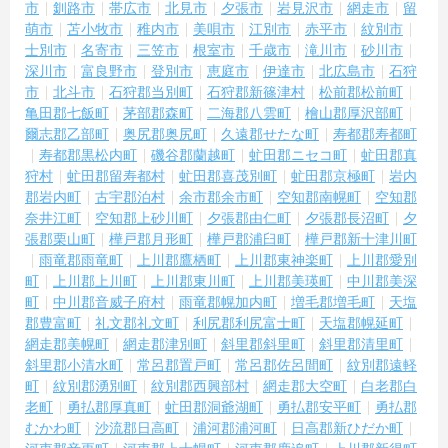
市
釧路市
帯広市
北見市
夕張市
岩見沢市
網走市
留
萌市
苫小牧市
稚内市
美唄市
江別市
赤平市
紋別市
士別市
名寄市
三笠市
根室市
千歳市
滝川市
砂川市
深川市
富良野市
登別市
恵庭市
伊達市
北広島市
石狩
市
北斗市
石狩郡当別町
石狩郡新篠津村
松前郡松前町
亀田郡七飯町
茅部郡森町
二海郡八雲町
檜山郡厚沢部町
爾志郡乙部町
奥尻郡奥尻町
久遠郡せたな町
寿都郡寿都町
寿都郡黒松内町
磯谷郡蘭越町
虻田郡ニセコ町
虻田郡真
狩村
虻田郡留寿都村
虻田郡喜茂別町
虻田郡京極町
岩内
郡岩内町
古宇郡泊村
余市郡余市町
空知郡南幌町
空知郡
奈井江町
空知郡上砂川町
夕張郡由仁町
夕張郡長沼町
夕
張郡栗山町
樺戸郡月形町
樺戸郡浦臼町
樺戸郡新十津川町
雨竜郡雨竜町
上川郡鷹栖町
上川郡東神楽町
上川郡愛別
町
上川郡上川町
上川郡東川町
上川郡美瑛町
中川郡美深
町
中川郡音威子府村
雨竜郡幌加内町
増毛郡増毛町
天塩
郡豊富町
礼文郡礼文町
利尻郡利尻富士町
天塩郡幌延町
網走郡美幌町
網走郡津別町
斜里郡斜里町
斜里郡清里町
斜里郡小清水町
常呂郡置戸町
常呂郡佐呂間町
紋別郡遠軽
町
紋別郡湧別町
紋別郡西興部村
網走郡大空町
白老郡白
老町
勇払郡厚真町
虻田郡洞爺湖町
勇払郡安平町
勇払郡
むかわ町
沙流郡日高町
浦河郡浦河町
日高郡新ひだか町