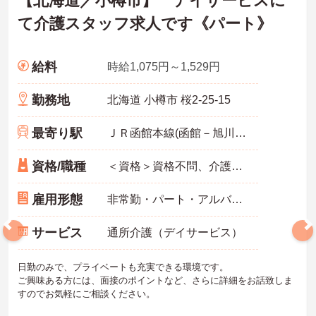
【北海道／小樽市】 デイサービスに
て介護スタッフ求人です《パート》
給料
時給1,075円～1,529円
勤務地
北海道 小樽市 桜2-25-15
最寄り駅
ＪＲ函館本線(函館－旭川)「小樽築港駅」バス・車4分
資格/職種
＜資格＞資格不問、介護職員初任者研修(旧ヘルパー2級)以上 歓迎 ＜経験＞不問 ※無資格者:入社半年以内に会社負担で認知症介護基礎研修受講
雇用形態
非常勤・パート・アルバイト
サービス
通所介護（デイサービス）
日勤のみで、プライベートも充実できる環境です。
ご興味ある方には、面接のポイントなど、さらに詳細をお話致しま
すのでお気軽にご相談ください。