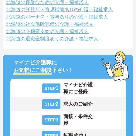
北海道の残業少なめの介護・福祉求人
北海道の託児所・育児補助ありの介護・福祉求人
北海道のボーナス・賞与ありの介護・福祉求人
北海道の社会保険完備の介護・福祉求人
北海道の交通費支給の介護・福祉求人
北海道の退職金制度ありの介護・福祉求人
マイナビ介護職に
お気軽にご相談
下さい！
マイナビ介護
1
STEP
職にご登録
2
求人のご紹介
STEP
面接・条件交
3
STEP
渉
4
転職成功！
STEP