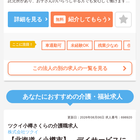
託児所があり、お子さんのいらっしゃる方でも安心して働けます。
ご興味をお持ちの方はお気軽にお問い合わせください。
詳細を見る
紹介してもらう
無料
ここに注目！
産休･育休･介護休暇取得実績あり
車通勤可
未経験OK
ボーナス・賞与あり
残業少なめ
社会保険
住宅手
この法人の別の求人の一覧を見る
あなたにおすすめの介護・福祉求人
更新日：2026年08月06日 求人番号：698920
ツクイ小樽さくらの介護職求人
株式会社ツクイ