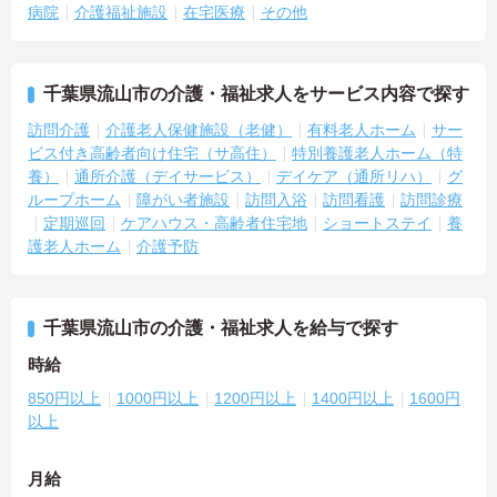
病院
介護福祉施設
在宅医療
その他
千葉県流山市の介護・福祉求人をサービス内容で探す
訪問介護
介護老人保健施設（老健）
有料老人ホーム
サー
ビス付き高齢者向け住宅（サ高住）
特別養護老人ホーム（特
養）
通所介護（デイサービス）
デイケア（通所リハ）
グ
ループホーム
障がい者施設
訪問入浴
訪問看護
訪問診療
定期巡回
ケアハウス・高齢者住宅地
ショートステイ
養
護老人ホーム
介護予防
千葉県流山市の介護・福祉求人を給与で探す
時給
850円以上
1000円以上
1200円以上
1400円以上
1600円
以上
月給