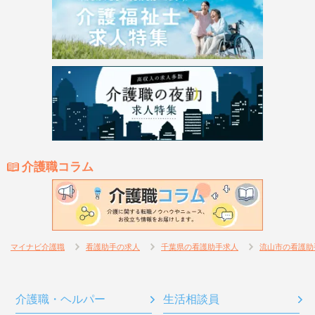
介護職コラム
マイナビ介護職
看護助手の求人
千葉県の看護助手求人
流山市の看護助
介護職・ヘルパー
生活相談員