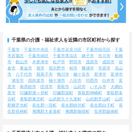
千葉県の介護・福祉求人を近隣の市区町村から探す
千葉市
千葉市中央区
千葉市花見川区
千葉市稲毛区
千葉
市若葉区
千葉市緑区
千葉市美浜区
銚子市
市川市
船橋
市
館山市
木更津市
松戸市
野田市
茂原市
成田市
佐
倉市
東金市
旭市
習志野市
柏市
勝浦市
市原市
流山
市
八千代市
我孫子市
鴨川市
鎌ケ谷市
君津市
富津市
浦安市
四街道市
袖ケ浦市
八街市
印西市
白井市
富
里市
南房総市
匝瑳市
香取市
山武市
いすみ市
大網白
里市
印旛郡酒々井町
印旛郡栄町
香取郡神崎町
香取郡多
古町
香取郡東庄町
山武郡九十九里町
山武郡芝山町
山武
郡横芝光町
長生郡一宮町
長生郡睦沢町
長生郡白子町
長
生郡長柄町
夷隅郡大多喜町
夷隅郡御宿町
安房郡鋸南町