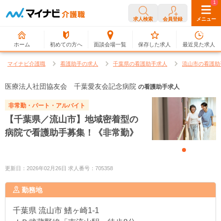
0
1
求人検索
会員登録
メニュー
ホーム
初めての方へ
面談会場一覧
保存した求人
最近見た求人
マイナビ介護職
看護助手の求人
千葉県の看護助手求人
流山市の看護助
医療法人社団協友会 千葉愛友会記念病院
の看護助手求人
非常勤・パート・アルバイト
【千葉県／流山市】地域密着型の
病院で看護助手募集！《非常勤》
更新日：2026年02月26日 求人番号：705358
勤務地
千葉県
流山市 鰭ヶ崎1-1