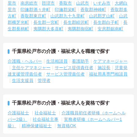
里市
南房総市
匝瑳市
香取市
山武市
いすみ市
大網白
里市
印旛郡酒々井町
印旛郡栄町
香取郡神崎町
香取郡多
古町
香取郡東庄町
山武郡九十九里町
山武郡芝山町
山武
郡横芝光町
長生郡一宮町
長生郡睦沢町
長生郡白子町
長
生郡長柄町
夷隅郡大多喜町
夷隅郡御宿町
安房郡鋸南町
千葉県松戸市の介護・福祉求人を職種で探す
介護職・ヘルパー
生活相談員
看護助手
ケアマネージャー
主任ケアマネジャー
サービス提供責任者
施設長
児童発
達支援管理責任者
サービス管理責任者
福祉用具専門相談員
生活支援員
管理者
千葉県松戸市の介護・福祉求人を資格で探す
介護福祉士
社会福祉士
介護職員初任者研修（ホームヘル
パー2級）
社会福祉主事
実務者研修（ホームヘルパー1
級）
精神保健福祉士
無資格OK