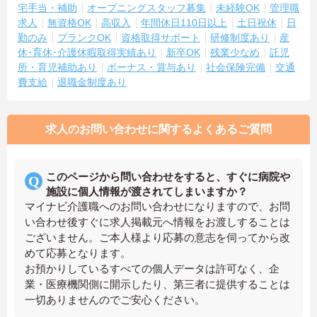
宅手当・補助
オープニングスタッフ募集
未経験OK
管理職
求人
無資格OK
高収入
年間休日110日以上
土日祝休
日
勤のみ
ブランクOK
資格取得サポート
研修制度あり
産
休･育休･介護休暇取得実績あり
新卒OK
残業少なめ
託児
所・育児補助あり
ボーナス・賞与あり
社会保険完備
交通
費支給
退職金制度あり
求人のお問い合わせに関するよくあるご質問
このページから問い合わせをすると、すぐに病院や
施設に個人情報が渡されてしまいますか？
マイナビ介護職へのお問い合わせになりますので、お問
い合わせ後すぐに求人掲載元へ情報をお渡しすることは
ございません。ご本人様より応募の意志を伺ってから改
めて応募となります。
お預かりしているすべての個人データは許可なく、企
業・医療機関側に開示したり、第三者に提供することは
一切ありませんのでご安心ください。