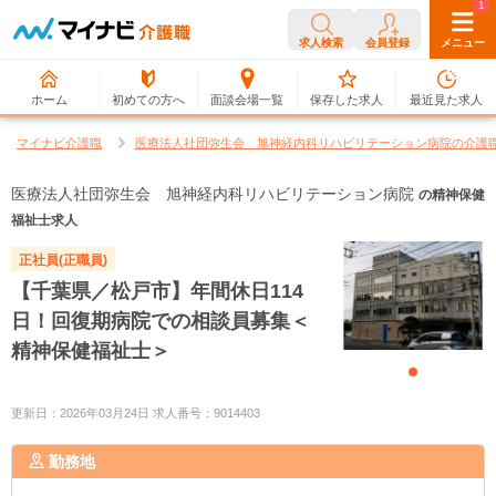
0
1
求人検索
会員登録
メニュー
ホーム
初めての方へ
面談会場一覧
保存した求人
最近見た求人
マイナビ介護職
医療法人社団弥生会 旭神経内科リハビリテーション病院の介護
医療法人社団弥生会 旭神経内科リハビリテーション病院
の精神保健
福祉士求人
正社員(正職員)
【千葉県／松戸市】年間休日114
日！回復期病院での相談員募集＜
精神保健福祉士＞
更新日：2026年03月24日 求人番号：9014403
勤務地