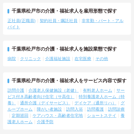
千葉県松戸市の介護・福祉求人を雇用形態で探す
正社員(正職員)
契約社員・嘱託社員
非常勤・パート・アル
バイト
千葉県松戸市の介護・福祉求人を施設業態で探す
病院
クリニック
介護福祉施設
在宅医療
その他
千葉県松戸市の介護・福祉求人をサービス内容で探す
訪問介護
介護老人保健施設（老健）
有料老人ホーム
サー
ビス付き高齢者向け住宅（サ高住）
特別養護老人ホーム（特
養）
通所介護（デイサービス）
デイケア（通所リハ）
グ
ループホーム
障がい者施設
訪問入浴
訪問看護
訪問診療
定期巡回
ケアハウス・高齢者住宅地
ショートステイ
養
護老人ホーム
介護予防