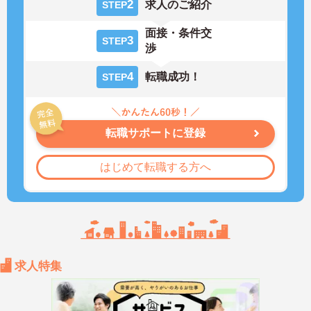
2
求人のご紹介
STEP
面接・条件交
3
STEP
渉
4
転職成功！
STEP
転職サポートに登録
はじめて転職する方へ
求人特集