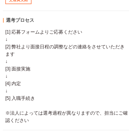
選考プロセス
[1] 応募フォームよりご応募ください
↓
[2] 弊社より面接日程の調整などの連絡をさせていただき
ます
↓
[3] 面接実施
↓
[4] 内定
↓
[5] 入職手続き
※法人によっては選考過程が異なりますので、担当にご確
認ください