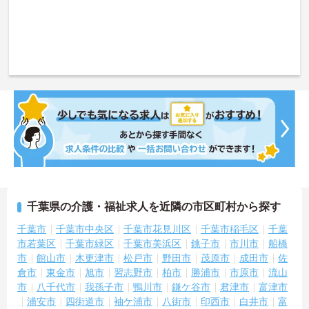
千葉県の介護・福祉求人を近隣の市区町村から探す
千葉市
千葉市中央区
千葉市花見川区
千葉市稲毛区
千葉
市若葉区
千葉市緑区
千葉市美浜区
銚子市
市川市
船橋
市
館山市
木更津市
松戸市
野田市
茂原市
成田市
佐
倉市
東金市
旭市
習志野市
柏市
勝浦市
市原市
流山
市
八千代市
我孫子市
鴨川市
鎌ケ谷市
君津市
富津市
浦安市
四街道市
袖ケ浦市
八街市
印西市
白井市
富