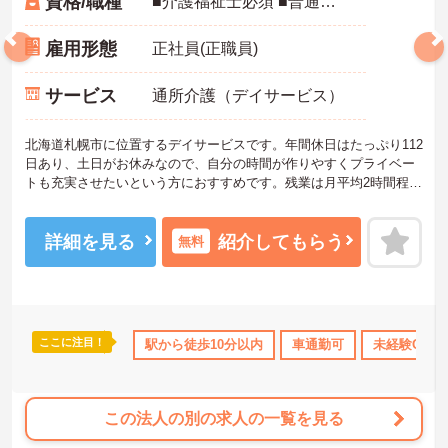
資格/職種
■介護福祉士必須 ■普通自動車運転免許あれば尚可（AT限定可） ■経験不問
雇用形態
正社員(正職員)
サービス
通所介護（デイサービス）
北海道札幌市に位置するデイサービスです。年間休日はたっぷり112
日あり、土日がお休みなので、自分の時間が作りやすくプライベー
トも充実させたいという方におすすめです。残業は月平均2時間程度
と少ないため、勤務終了後の予定も立てやすいです。最寄り駅から
は徒歩6分と通いやすいのも嬉しいポイントです。ご興味のある方に
は、面接対策ポイントなど、さらに詳細をお話しいたしますのでお
詳細を見る
紹介してもらう
無料
気軽にご相談ください！
ここに注目！
修制度あり
産休･育休･介護休暇取得実績あり
駅から徒歩10分以内
車通勤可
社会保険完備
未経験OK
交通
この法人の別の求人の一覧を見る