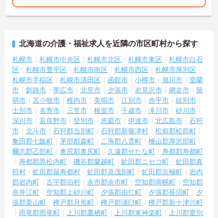
北海道の介護・福祉求人を近隣の市区町村から探す
札幌市
札幌市中央区
札幌市北区
札幌市東区
札幌市白石
区
札幌市豊平区
札幌市南区
札幌市西区
札幌市厚別区
札幌市手稲区
札幌市清田区
函館市
小樽市
旭川市
室蘭
市
釧路市
帯広市
北見市
夕張市
岩見沢市
網走市
留
萌市
苫小牧市
稚内市
美唄市
江別市
赤平市
紋別市
士別市
名寄市
三笠市
根室市
千歳市
滝川市
砂川市
深川市
富良野市
登別市
恵庭市
伊達市
北広島市
石狩
市
北斗市
石狩郡当別町
石狩郡新篠津村
松前郡松前町
亀田郡七飯町
茅部郡森町
二海郡八雲町
檜山郡厚沢部町
爾志郡乙部町
奥尻郡奥尻町
久遠郡せたな町
寿都郡寿都町
寿都郡黒松内町
磯谷郡蘭越町
虻田郡ニセコ町
虻田郡真
狩村
虻田郡留寿都村
虻田郡喜茂別町
虻田郡京極町
岩内
郡岩内町
古宇郡泊村
余市郡余市町
空知郡南幌町
空知郡
奈井江町
空知郡上砂川町
夕張郡由仁町
夕張郡長沼町
夕
張郡栗山町
樺戸郡月形町
樺戸郡浦臼町
樺戸郡新十津川町
雨竜郡雨竜町
上川郡鷹栖町
上川郡東神楽町
上川郡愛別