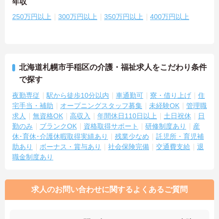
年収
250万円以上
300万円以上
350万円以上
400万円以上
北海道札幌市手稲区の介護・福祉求人をこだわり条件
で探す
夜勤専従
駅から徒歩10分以内
車通勤可
寮・借り上げ
住
宅手当・補助
オープニングスタッフ募集
未経験OK
管理職
求人
無資格OK
高収入
年間休日110日以上
土日祝休
日
勤のみ
ブランクOK
資格取得サポート
研修制度あり
産
休･育休･介護休暇取得実績あり
残業少なめ
託児所・育児補
助あり
ボーナス・賞与あり
社会保険完備
交通費支給
退
職金制度あり
求人のお問い合わせに関するよくあるご質問