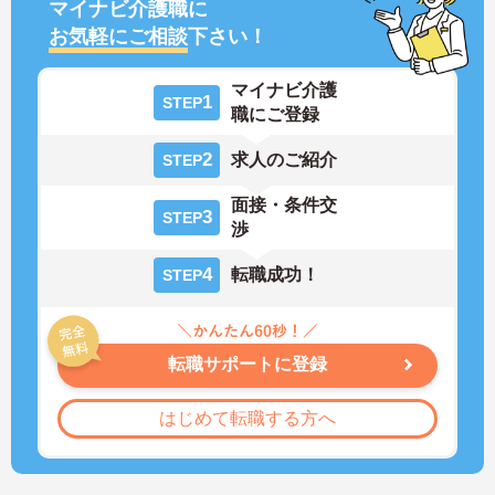
マイナビ介護職に
お気軽にご相談
下さい！
マイナビ介護
1
STEP
職にご登録
2
求人のご紹介
STEP
面接・条件交
3
STEP
渉
4
転職成功！
STEP
転職サポートに登録
はじめて転職する方へ