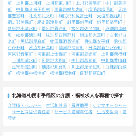
町
上川郡上川町
上川郡東川町
上川郡美瑛町
中川郡美深
町
中川郡音威子府村
雨竜郡幌加内町
増毛郡増毛町
天塩
郡豊富町
礼文郡礼文町
利尻郡利尻富士町
天塩郡幌延町
網走郡美幌町
網走郡津別町
斜里郡斜里町
斜里郡清里町
斜里郡小清水町
常呂郡置戸町
常呂郡佐呂間町
紋別郡遠軽
町
紋別郡湧別町
紋別郡西興部村
網走郡大空町
白老郡白
老町
勇払郡厚真町
虻田郡洞爺湖町
勇払郡安平町
勇払郡
むかわ町
沙流郡日高町
浦河郡浦河町
日高郡新ひだか町
河東郡音更町
河東郡上士幌町
河東郡鹿追町
上川郡新得町
上川郡清水町
広尾郡大樹町
中川郡幕別町
中川郡豊頃町
足寄郡陸別町
釧路郡釧路町
川上郡弟子屈町
白糠郡白糠
町
標津郡中標津町
標津郡標津町
目梨郡羅臼町
北海道札幌市手稲区の介護・福祉求人を職種で探す
介護職・ヘルパー
生活相談員
看護助手
ケアマネージャー
サービス提供責任者
サービス管理責任者
生活支援員
管
理者