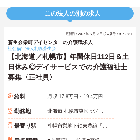
この法人の別の求人
更新日：2026年07月03日 求人番号：9152281
蒼生会栄町デイセンターの介護職求人
社会福祉法人札幌蒼生会
【北海道／札幌市】年間休日112日＆土
日休み◎デイサービスでの介護福祉士
募集〈正社員〉
給料
月収 17.8万円～19.4万円程度 諸手当込み
勤務地
北海道 札幌市東区 北４６条東１６丁目１番１８号
最寄り駅
札幌市営地下鉄東豊線「栄町(札幌)駅」徒歩6分