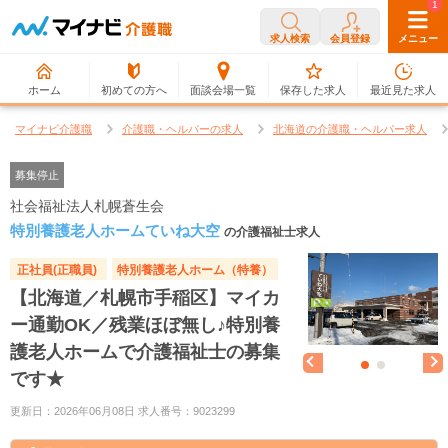
0
1
求人検索
会員登録
メニュー
ホーム
初めての方へ
面談会場一覧
保存した求人
最近見た求人
マイナビ介護職
介護職・ヘルパーの求人
北海道の介護職・ヘルパー求人
募集停止
社会福祉法人札幌蒼生会
特別養護老人ホームていね大空
の介護福祉士求人
正社員(正職員)
特別養護老人ホーム（特養）
【北海道／札幌市手稲区】マイカ
ー通勤OK／残業ほぼ無し♪特別養
護老人ホームで介護福祉士の募集
です★
更新日：2026年06月08日 求人番号：9023299