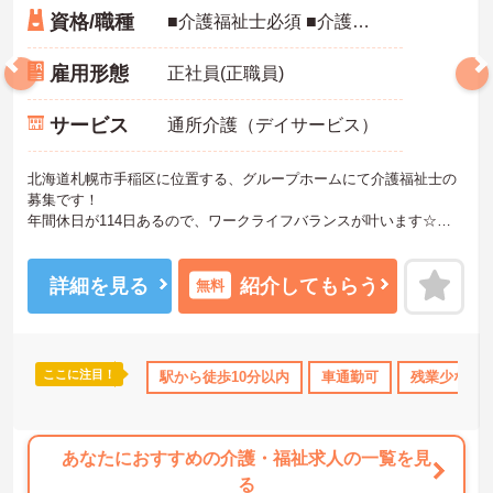
資格/職種
■介護福祉士必須 ■介護実務経験3年以上（グループホームでの実務経験は問いません）必須
雇用形態
正社員(正職員)
サービス
通所介護（デイサービス）
北海道札幌市手稲区に位置する、グループホームにて介護福祉士の
募集です！
年間休日が114日あるので、ワークライフバランスが叶います☆
また、マイカー通勤可能なので通勤らくらくです◎
ご興味のある方には、面接対策ポイントなど、さらに詳細をお話し
いたしますのでお気軽にご相談ください！
詳細を見る
紹介してもらう
無料
ここに注目！
0日以上
研修制度あり
駅から徒歩10分以内
産休･育休･介護休暇取得実績あり
車通勤可
残業少なめ
ボーナス
あなたにおすすめの介護・福祉求人の一覧を見
る