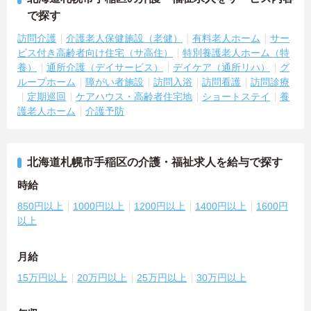
で探す
訪問介護
介護老人保健施設（老健）
有料老人ホーム
サー
ビス付き高齢者向け住宅（サ高住）
特別養護老人ホーム（特
養）
通所介護（デイサービス）
デイケア（通所リハ）
グ
ループホーム
障がい者施設
訪問入浴
訪問看護
訪問診療
定期巡回
ケアハウス・高齢者住宅地
ショートステイ
養
護老人ホーム
介護予防
北海道札幌市手稲区の介護・福祉求人を給与で探す
時給
850円以上
1000円以上
1200円以上
1400円以上
1600円
以上
月給
15万円以上
20万円以上
25万円以上
30万円以上