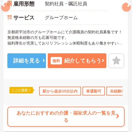
雇用形態
契約社員・嘱託社員
サービス
グループホーム
京都府宇治市のグループホームにて介護職員の契約社員募集です！
無資格未経験の方も応募可能です。
福利厚生が充実しておりリフレッシュ休暇制度もあり働きやすい環
境です。
ご興味のある方には、面接対策ポイントなどさらに詳細をお話いた
しますので、お気軽にご相談ください。
詳細を見る
紹介してもらう
無料
ここに注目！
K
残業少なめ
資格取得サポート
駅から徒歩10分以内
研修制度あり
車通勤可
産休･育休･
未経験OK
あなたにおすすめの介護・福祉求人の一覧を見
る