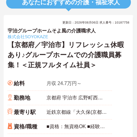
あなたにおすすめの介護・福祉求人
更新日：2026年08月06日 求人番号：10187758
宇治グループホームそよ風の介護職求人
株式会社SOYOKAZE
【京都府／宇治市】リフレッシュ休暇
あり♪グループホームでの介護職員募
集！＜正規フルタイム社員＞
給料
月収 24.7万円～
勤務地
京都府 宇治市 広野町西裏42-5
最寄り駅
近鉄京都線「大久保(京都)駅」徒歩5分
資格/職種
■資格：無資格OK ■経験：不問 初任者研修・実務者研修・介護福祉士、普通自動車運転免許 ※あれば尚可