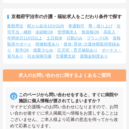
京都府宇治市の介護・福祉求人をこだわり条件で探す
夜勤専従
駅から徒歩10分以内
車通勤可
寮・借り上げ
住
宅手当・補助
未経験OK
管理職求人
無資格OK
高収入
年間休日110日以上
土日祝休
日勤のみ
ブランクOK
資格
取得サポート
研修制度あり
産休･育休･介護休暇取得実績あ
り
新卒OK
残業少なめ
託児所・育児補助あり
ボーナス・
賞与あり
社会保険完備
交通費支給
退職金制度あり
求人のお問い合わせに関するよくあるご質問
このページから問い合わせをすると、すぐに病院や
施設に個人情報が渡されてしまいますか？
マイナビ介護職へのお問い合わせになりますので、お問
い合わせ後すぐに求人掲載元へ情報をお渡しすることは
ございません。ご本人様より応募の意志を伺ってから改
めて応募となります。