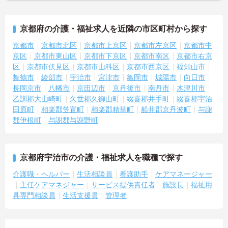
京都府の介護・福祉求人を近隣の市区町村から探す
京都市
京都市北区
京都市上京区
京都市左京区
京都市中
京区
京都市東山区
京都市下京区
京都市南区
京都市右京
区
京都市伏見区
京都市山科区
京都市西京区
福知山市
舞鶴市
綾部市
宇治市
宮津市
亀岡市
城陽市
向日市
長岡京市
八幡市
京田辺市
京丹後市
南丹市
木津川市
乙訓郡大山崎町
久世郡久御山町
綴喜郡井手町
綴喜郡宇治
田原町
相楽郡笠置町
相楽郡精華町
船井郡京丹波町
与謝
郡伊根町
与謝郡与謝野町
京都府宇治市の介護・福祉求人を職種で探す
介護職・ヘルパー
生活相談員
看護助手
ケアマネージャー
主任ケアマネジャー
サービス提供責任者
施設長
福祉用
具専門相談員
生活支援員
管理者