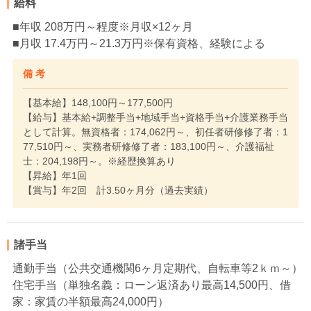
給料
■年収 208万円～程度※月収×12ヶ月
■月収 17.4万円～21.3万円※保有資格、経験による
備 考
【基本給】148,100円～177,500円
【給与】基本給+調整手当+地域手当+資格手当+介護業務手当
として計算。無資格者：174,062円～、初任者研修修了者：1
77,510円～、実務者研修修了者：183,100円～、介護福祉
士：204,198円～。※経歴換算あり
【昇給】年1回
【賞与】年2回 計3.50ヶ月分（過去実績）
諸手当
通勤手当（公共交通機関6ヶ月定期代、自転車等2ｋｍ～）
住宅手当（単独名義：ローン返済あり最高14,500円、借
家：家賃の半額最高24,000円）