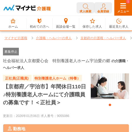
0
1
求人検索
会員登録
メニュー
ホーム
初めての方へ
面談会場一覧
保存した求人
最近見た求人
マイナビ介護職
介護職・ヘルパーの求人
京都府の介護職・ヘルパー求人
募集停止
社会福祉法人京都愛心会 特別養護老人ホーム宇治愛の郷
の介護職・
ヘルパー求人
正社員(正職員)
特別養護老人ホーム（特養）
【京都府／宇治市】年間休日110日
♪特別養護老人ホームにて介護職員
の募集です！＜正社員＞
更新日：2026年01月06日 求人番号：9055086
勤務地