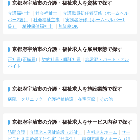
京都府宇治市の介護・福祉求人を資格で探す
介護福祉士
社会福祉士
介護職員初任者研修（ホームヘル
パー2級）
社会福祉主事
実務者研修（ホームヘルパー1
級）
精神保健福祉士
無資格OK
京都府宇治市の介護・福祉求人を雇用形態で探す
正社員(正職員)
契約社員・嘱託社員
非常勤・パート・アル
バイト
京都府宇治市の介護・福祉求人を施設業態で探す
病院
クリニック
介護福祉施設
在宅医療
その他
京都府宇治市の介護・福祉求人をサービス内容で探す
訪問介護
介護老人保健施設（老健）
有料老人ホーム
サー
ビス付き高齢者向け住宅（サ高住）
特別養護老人ホーム（特