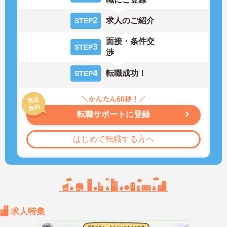
2
求人のご紹介
STEP
面接・条件交
3
STEP
渉
4
転職成功！
STEP
転職サポートに登録
はじめて転職する方へ
求人特集