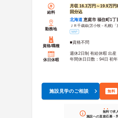
月収 16.3万円～19.9
回分込
給料
北海道
恵庭市 福住町1丁
ＪＲ千歳線(苫小牧－札幌)「
勤務地
MAP
■資格不問
資格/職種
週休2日制 有給休暇 出
年間休日
休日休暇
施設見学のご相談
無料
無料
で求
施設への直接応募・