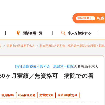
転職
無料!簡単1分
面談会場一覧
求人を検索する
人
恵庭市の看護助手求人
社会医療法人恵和会 恵庭第一病院の介護職・福祉
社会医療法人恵和会 恵庭第一病院
の看護助手求人
.50ヶ月実績／無資格可 病院での看
無資格OK
社会保険完備
交通費支給
退職金制度あり