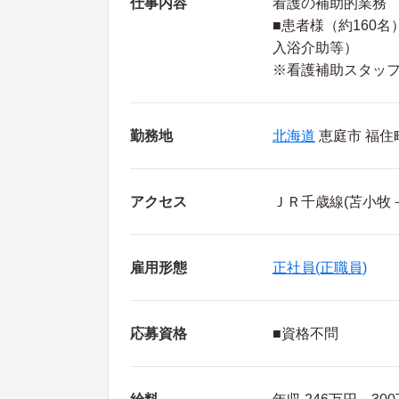
仕事内容
看護の補助的業務
■患者様（約160
入浴介助等）
※看護補助スタッフ
勤務地
北海道
恵庭市 福住
アクセス
ＪＲ千歳線(苫小牧
雇用形態
正社員(正職員)
応募資格
■資格不問