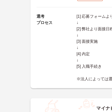
選考
[1] 応募フォーム
プロセス
↓
[2] 弊社より面
↓
[3] 面接実施
↓
[4] 内定
↓
[5] 入職手続き
※法人によっては
マイナ