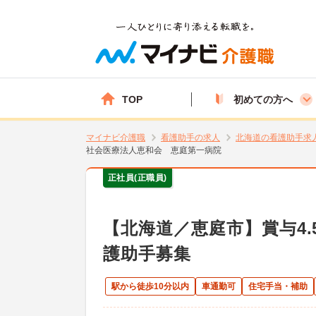
TOP
初めての方へ
マイナビ介護職
看護助手の求人
北海道の看護助手求
社会医療法人恵和会 恵庭第一病院
正社員(正職員)
【北海道／恵庭市】賞与4
護助手募集
駅から徒歩10分以内
車通勤可
住宅手当・補助