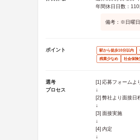
年間休日日数：110
備考：※日曜日
ポイント
駅から徒歩10分以内
残業少なめ
社会保険
選考
[1] 応募フォーム
プロセス
↓
[2] 弊社より面
↓
[3] 面接実施
↓
[4] 内定
↓