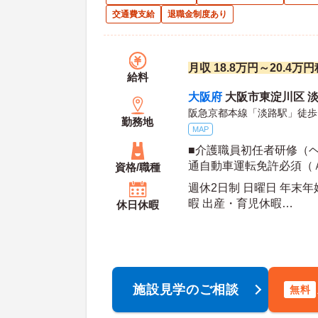
交通費支給
退職金制度あり
月収 18.8万円～20.4
給料
大阪府
大阪市東淀川区 淡路
阪急京都本線「淡路駅」徒歩
勤務地
MAP
■介護職員初任者研修（ヘ
通自動車運転免許必須（
資格/職種
週休2日制 日曜日 年末年
暇 出産・育児休暇
休日休暇
年間休
施設見学のご相談
無料