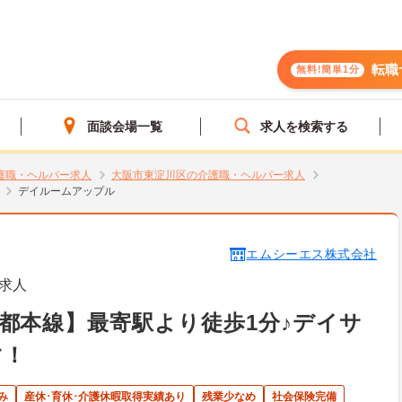
転職
無料!簡単1分
面談会場一覧
求人を検索する
護職・ヘルパー求人
大阪市東淀川区の介護職・ヘルパー求人
デイルームアップル
エムシーエス株式会社
求人
都本線】最寄駅より徒歩1分♪デイサ
す！
み
産休･育休･介護休暇取得実績あり
残業少なめ
社会保険完備