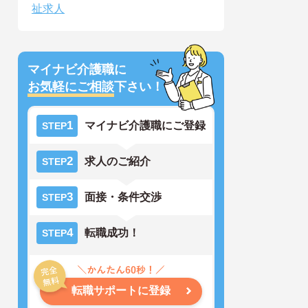
祉求人
マイナビ介護職に
お気軽にご相談
下さい！
1
マイナビ介護職にご登録
STEP
2
求人のご紹介
STEP
3
面接・条件交渉
STEP
4
転職成功！
STEP
転職サポートに登録