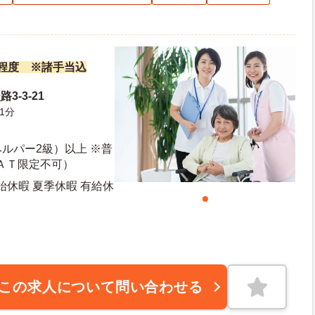
万円程度 ※諸手当込
3-3-21
1分
ルパー2級）以上 ※普
ＡＴ限定不可）
始休暇 夏季休暇 有給休
日日数：110日 初年度有給日数：10日
この求人について問い合わせる