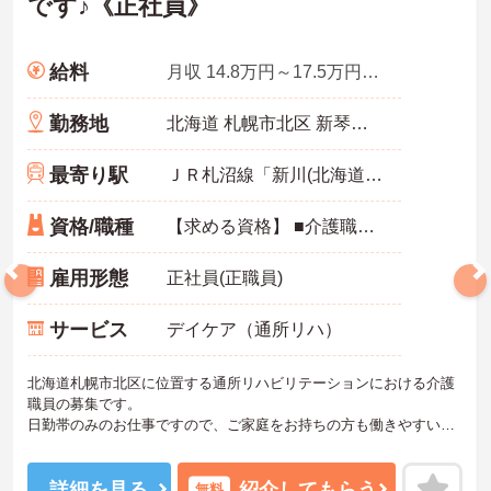
です♪《正社員》
給料
月収 14.8万円～17.5万円程度 ※諸手当込み
勤務地
北海道 札幌市北区 新琴似1条2-6-25
最寄り駅
ＪＲ札沼線「新川(北海道)駅」徒歩9分
資格/職種
【求める資格】 ■介護職員初任者研修（ヘルパー2級）以上 ※無資格要相談
雇用形態
正社員(正職員)
サービス
デイケア（通所リハ）
北海道札幌市北区に位置する通所リハビリテーションにおける介護
職員の募集です。
日勤帯のみのお仕事ですので、ご家庭をお持ちの方も働きやすい勤
務時間でオススメ◎
退職金制度やマイカー通勤可等、各種福利厚生も充実しております
ので長く安定した勤務が可能です。
詳細を見る
紹介してもらう
無料