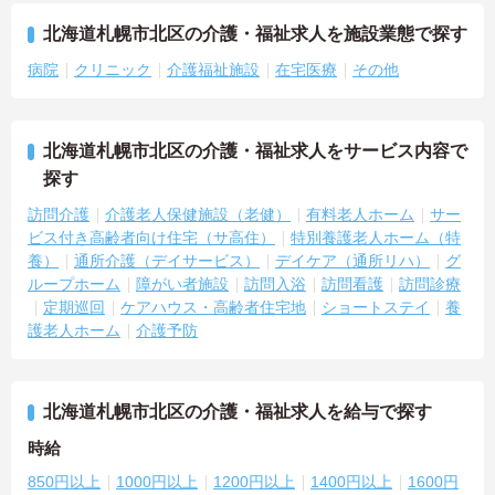
北海道札幌市北区の介護・福祉求人を施設業態で探す
病院
クリニック
介護福祉施設
在宅医療
その他
北海道札幌市北区の介護・福祉求人をサービス内容で
探す
訪問介護
介護老人保健施設（老健）
有料老人ホーム
サー
ビス付き高齢者向け住宅（サ高住）
特別養護老人ホーム（特
養）
通所介護（デイサービス）
デイケア（通所リハ）
グ
ループホーム
障がい者施設
訪問入浴
訪問看護
訪問診療
定期巡回
ケアハウス・高齢者住宅地
ショートステイ
養
護老人ホーム
介護予防
北海道札幌市北区の介護・福祉求人を給与で探す
時給
850円以上
1000円以上
1200円以上
1400円以上
1600円