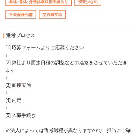
産休･育休･介護休暇取得実績あり
残業少なめ
社会保険完備
交通費支給
選考プロセス
[1] 応募フォームよりご応募ください
↓
[2] 弊社より面接日程の調整などの連絡をさせていただき
ます
↓
[3] 面接実施
↓
[4] 内定
↓
[5] 入職手続き
※法人によっては選考過程が異なりますので、担当にご確