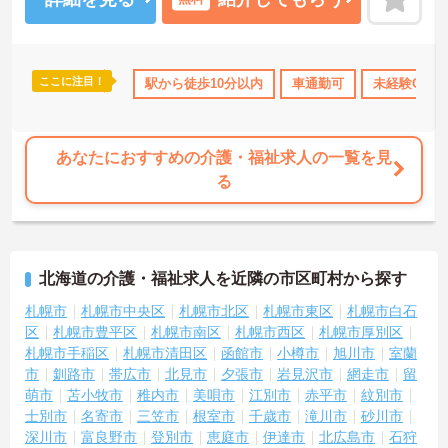
ご興味ある方には、面接のポイントなど、さらに詳細をお話致しま
すのでお気軽にご相談ください。
ここに注目！
交通費支給
駅から徒歩10分以内
車通勤可
未経験OK
あなたにおすすめの介護・福祉求人の一覧を見
る
北海道の介護・福祉求人を近隣の市区町村から探す
札幌市
札幌市中央区
札幌市北区
札幌市東区
札幌市白石
区
札幌市豊平区
札幌市南区
札幌市西区
札幌市厚別区
札幌市手稲区
札幌市清田区
函館市
小樽市
旭川市
室蘭
市
釧路市
帯広市
北見市
夕張市
岩見沢市
網走市
留
萌市
苫小牧市
稚内市
美唄市
江別市
赤平市
紋別市
士別市
名寄市
三笠市
根室市
千歳市
滝川市
砂川市
深川市
富良野市
登別市
恵庭市
伊達市
北広島市
石狩