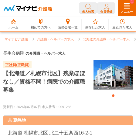
0
1
求人検索
会員登録
メニュー
ホーム
初めての方へ
面談会場一覧
保存した求人
最近見た求人
マイナビ介護職
介護職・ヘルパーの求人
北海道の介護職・ヘルパー求人
長生会病院
の介護職・ヘルパー求人
正社員(正職員)
【北海道／札幌市北区】残業ほぼ
なし／資格不問！病院での介護職
募集
更新日：2026年07月07日 求人番号：9091235
勤務地
北海道
札幌市北区 北二十五条西16-2-1