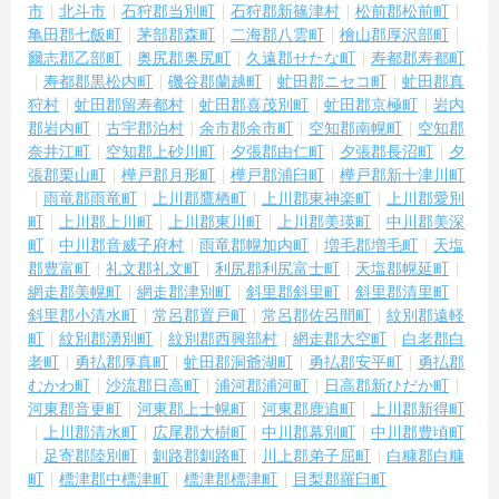
市
北斗市
石狩郡当別町
石狩郡新篠津村
松前郡松前町
亀田郡七飯町
茅部郡森町
二海郡八雲町
檜山郡厚沢部町
爾志郡乙部町
奥尻郡奥尻町
久遠郡せたな町
寿都郡寿都町
寿都郡黒松内町
磯谷郡蘭越町
虻田郡ニセコ町
虻田郡真
狩村
虻田郡留寿都村
虻田郡喜茂別町
虻田郡京極町
岩内
郡岩内町
古宇郡泊村
余市郡余市町
空知郡南幌町
空知郡
奈井江町
空知郡上砂川町
夕張郡由仁町
夕張郡長沼町
夕
張郡栗山町
樺戸郡月形町
樺戸郡浦臼町
樺戸郡新十津川町
雨竜郡雨竜町
上川郡鷹栖町
上川郡東神楽町
上川郡愛別
町
上川郡上川町
上川郡東川町
上川郡美瑛町
中川郡美深
町
中川郡音威子府村
雨竜郡幌加内町
増毛郡増毛町
天塩
郡豊富町
礼文郡礼文町
利尻郡利尻富士町
天塩郡幌延町
網走郡美幌町
網走郡津別町
斜里郡斜里町
斜里郡清里町
斜里郡小清水町
常呂郡置戸町
常呂郡佐呂間町
紋別郡遠軽
町
紋別郡湧別町
紋別郡西興部村
網走郡大空町
白老郡白
老町
勇払郡厚真町
虻田郡洞爺湖町
勇払郡安平町
勇払郡
むかわ町
沙流郡日高町
浦河郡浦河町
日高郡新ひだか町
河東郡音更町
河東郡上士幌町
河東郡鹿追町
上川郡新得町
上川郡清水町
広尾郡大樹町
中川郡幕別町
中川郡豊頃町
足寄郡陸別町
釧路郡釧路町
川上郡弟子屈町
白糠郡白糠
町
標津郡中標津町
標津郡標津町
目梨郡羅臼町