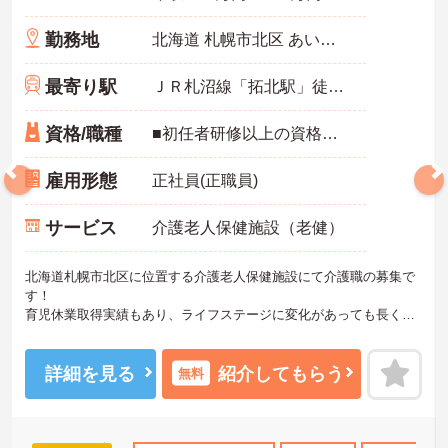
勤務地
北海道 札幌市北区 あいの里２条１丁目２０－１
最寄り駅
ＪＲ札沼線「拓北駅」徒歩8分
資格/職種
■初任者研修以上の資格をお持ちの方 ■経験不問
雇用形態
正社員(正職員)
サービス
介護老人保健施設（老健）
北海道札幌市北区に位置する介護老人保健施設にて介護職の募集で
す！
育児休業取得実績もあり、ライフステージに変化があっても長くお
勤めいただけます。
ご興味ある方には、面接対策ポイントなど、さらに詳細をお話しい
たしますのでお気軽にご相談ください！
詳細を見る
紹介してもらう
無料