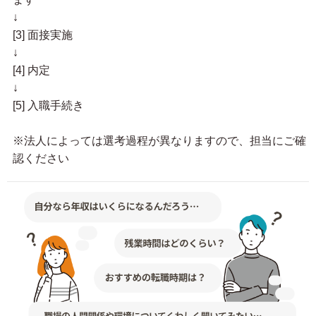
↓
[3] 面接実施
↓
[4] 内定
↓
[5] 入職手続き
※法人によっては選考過程が異なりますので、担当にご確
認ください