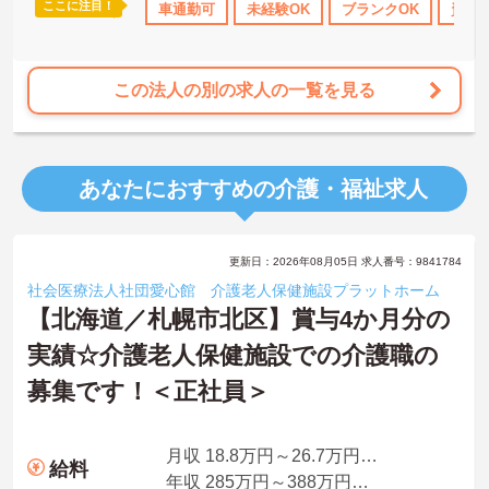
ここに注目！
ンクOK
資格取得サポート
車通勤可
社会保険完備
未経験OK
ブランクOK
交通費支給
資格
この法人の別の求人の一覧を見る
あなたにおすすめの介護・福祉求人
更新日：2026年08月05日 求人番号：9841784
社会医療法人社団愛心館 介護老人保健施設プラットホーム
【北海道／札幌市北区】賞与4か月分の
実績☆介護老人保健施設での介護職の
募集です！＜正社員＞
月収 18.8万円～26.7万円程度
給料
年収 285万円～388万円程度（※別途手当あり）