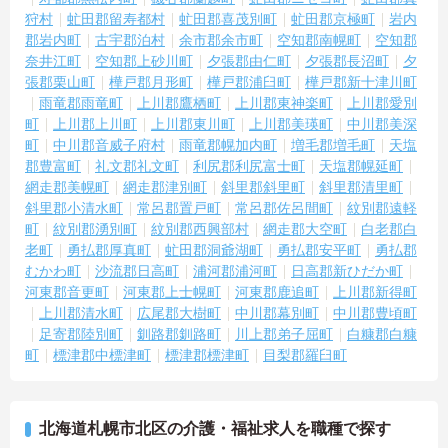
狩村
虻田郡留寿都村
虻田郡喜茂別町
虻田郡京極町
岩内
郡岩内町
古宇郡泊村
余市郡余市町
空知郡南幌町
空知郡
奈井江町
空知郡上砂川町
夕張郡由仁町
夕張郡長沼町
夕
張郡栗山町
樺戸郡月形町
樺戸郡浦臼町
樺戸郡新十津川町
雨竜郡雨竜町
上川郡鷹栖町
上川郡東神楽町
上川郡愛別
町
上川郡上川町
上川郡東川町
上川郡美瑛町
中川郡美深
町
中川郡音威子府村
雨竜郡幌加内町
増毛郡増毛町
天塩
郡豊富町
礼文郡礼文町
利尻郡利尻富士町
天塩郡幌延町
網走郡美幌町
網走郡津別町
斜里郡斜里町
斜里郡清里町
斜里郡小清水町
常呂郡置戸町
常呂郡佐呂間町
紋別郡遠軽
町
紋別郡湧別町
紋別郡西興部村
網走郡大空町
白老郡白
老町
勇払郡厚真町
虻田郡洞爺湖町
勇払郡安平町
勇払郡
むかわ町
沙流郡日高町
浦河郡浦河町
日高郡新ひだか町
河東郡音更町
河東郡上士幌町
河東郡鹿追町
上川郡新得町
上川郡清水町
広尾郡大樹町
中川郡幕別町
中川郡豊頃町
足寄郡陸別町
釧路郡釧路町
川上郡弟子屈町
白糠郡白糠
町
標津郡中標津町
標津郡標津町
目梨郡羅臼町
北海道札幌市北区の介護・福祉求人を職種で探す