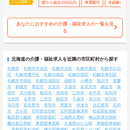
ここに注目！
交通費支給
駅から徒歩10分以内
車通勤可
未経験OK
あなたにおすすめの介護・福祉求人の一覧を見
る
北海道の介護・福祉求人を近隣の市区町村から探す
札幌市
札幌市中央区
札幌市北区
札幌市東区
札幌市白石
区
札幌市豊平区
札幌市南区
札幌市西区
札幌市厚別区
札幌市手稲区
札幌市清田区
函館市
小樽市
旭川市
室蘭
市
釧路市
帯広市
北見市
夕張市
岩見沢市
網走市
留
萌市
苫小牧市
稚内市
美唄市
江別市
赤平市
紋別市
士別市
名寄市
三笠市
根室市
千歳市
滝川市
砂川市
深川市
富良野市
登別市
恵庭市
伊達市
北広島市
石狩
市
北斗市
石狩郡当別町
石狩郡新篠津村
松前郡松前町
亀田郡七飯町
茅部郡森町
二海郡八雲町
檜山郡厚沢部町
爾志郡乙部町
奥尻郡奥尻町
久遠郡せたな町
寿都郡寿都町
寿都郡黒松内町
磯谷郡蘭越町
虻田郡ニセコ町
虻田郡真