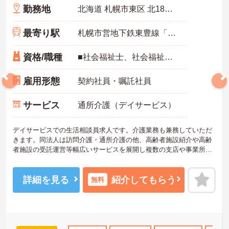
勤務地
北海道 札幌市東区 北18条東7丁目1-38 パイオニアマンション1F
最寄り駅
札幌市営地下鉄東豊線「東区役所前駅」徒歩11分
資格/職種
■社会福祉士、社会福祉主事、介護福祉士、介護支援専門員 ※各種書類の作成・管理やサービス担当者会議の対応、実績・請求管理を行える方 ※生活相談員業務の経験のある方、介護業務についても経験のある方 ■普通自動車運転免許
雇用形態
契約社員・嘱託社員
サービス
通所介護（デイサービス）
デイサービスでの生活相談員求人です。介護業務も兼務していただ
きます。同法人は訪問介護・通所介護の他、高齢者施設紹介や高齢
者施設の受託運営等幅広いサービスを展開し複数の支店や事業所も
有する成長企業です。ご興味のある方には、面接対策ポイントな
ど、さらに詳細をお話しいたしますのでお気軽にご相談ください！
詳細を見る
紹介してもらう
無料