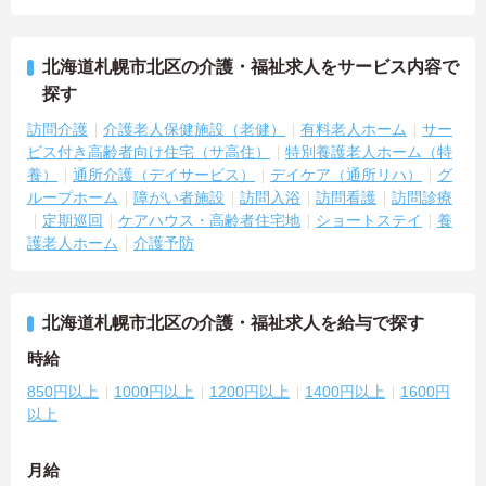
北海道札幌市北区の介護・福祉求人をサービス内容で
探す
訪問介護
介護老人保健施設（老健）
有料老人ホーム
サー
ビス付き高齢者向け住宅（サ高住）
特別養護老人ホーム（特
養）
通所介護（デイサービス）
デイケア（通所リハ）
グ
ループホーム
障がい者施設
訪問入浴
訪問看護
訪問診療
定期巡回
ケアハウス・高齢者住宅地
ショートステイ
養
護老人ホーム
介護予防
北海道札幌市北区の介護・福祉求人を給与で探す
時給
850円以上
1000円以上
1200円以上
1400円以上
1600円
以上
月給