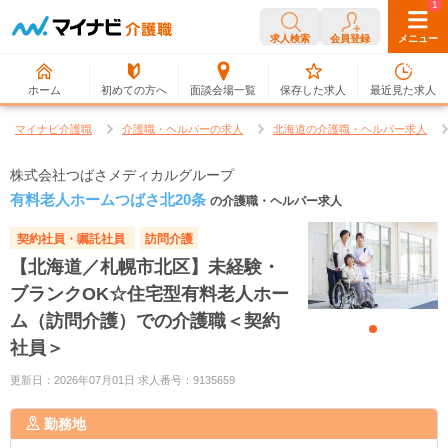
0
1
求人検索
会員登録
メニュー
ホーム
初めての方へ
面談会場一覧
保存した求人
最近見た求人
マイナビ介護職
介護職・ヘルパーの求人
北海道の介護職・ヘルパー求人
株式会社つばさメディカルグループ
有料老人ホームつばさ北20条
の介護職・ヘルパー求人
契約社員・嘱託社員
訪問介護
【北海道／札幌市北区】未経験・
ブランクOK☆住宅型有料老人ホー
ム（訪問介護）での介護職＜契約
社員＞
更新日：2026年07月01日 求人番号：9135659
勤務地