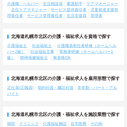
介護職・ヘルパー
生活相談員
看護助手
ケアマネージャー
主任ケアマネジャー
サービス提供責任者
児童発達支援管
理責任者
サービス管理責任者
生活支援員
管理者
北海道札幌市北区の介護・福祉求人を資格で探す
介護福祉士
社会福祉士
介護職員初任者研修（ホームヘル
パー2級）
社会福祉主事
実務者研修（ホームヘルパー1
級）
精神保健福祉士
無資格OK
北海道札幌市北区の介護・福祉求人を雇用形態で探す
正社員(正職員)
契約社員・嘱託社員
非常勤・パート・アル
バイト
北海道札幌市北区の介護・福祉求人を施設業態で探す
病院
クリニック
介護福祉施設
在宅医療
その他