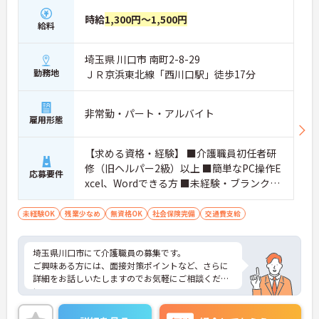
時給
1,300円～1,500円
給料
埼玉県 川口市 南町2-8-29
勤務地
ＪＲ京浜東北線「西川口駅」徒歩17分
非常勤・パート・アルバイト
雇用形態
【求める資格・経験】 ■介護職員初任者研
修（旧ヘルパー2級）以上 ■簡単なPC操作E
応募要件
xcel、Wordできる方 ■未経験・ブランク検
討可
未経験OK
残業少なめ
無資格OK
社会保険完備
交通費支給
埼玉県川口市にて介護職員の募集です。
ご興味ある方には、面接対策ポイントなど、さらに
詳細をお話しいたしますのでお気軽にご相談くださ
い。