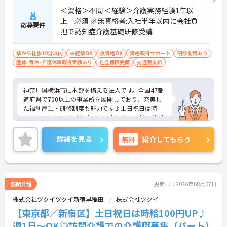
＜資格＞不問 ＜経験＞介護実務経験1年以
上 必須 ※無資格者:入社半年以内に会社負
応募要件
担で認知症介護基礎研修受講
駅から徒歩10分以内
未経験OK
無資格OK
資格取得サポート
研修制度あり
産休･育休･介護休暇取得実績あり
社会保険完備
交通費支給
神奈川県横浜市に本部を構える法人です。全国47都
道府県で700以上の事業所を展開しており、充実し
た福利厚生・研修制度も魅力です♪土日祝日は時給
100円UPも魅力★ご興味のある方には、面接対策ポ
イントなど、さらに詳細をお話しいたしますのでお
気軽にご相談ください！
詳細を見る
無料
紹介してもらう
訪問介護
更新日：2026年08月07日
株式会社ツクイツクイ新宿早稲田
株式会社ツクイ
【東京都／新宿区】土日祝日は時給100円UP♪
週1日～OK◎訪問介護での介護職募集（パート）