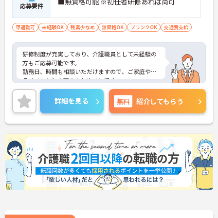
■無資格可能 ※初任者研修あれば尚可
応募要件
車通勤可
未経験OK
残業少なめ
無資格OK
ブランクOK
交通費支給
研修制度が充実しており、介護職員として未経験の
方もご応募可能です。
勤務日、時間も相談いただけますので、ご家庭やプ
ライベートとの両立もしやすいです。
ご興味のある方は面接対策ポイントなどお話致しま
すのでお気軽にお問い合わせください。
詳細を見る
無料
紹介してもらう