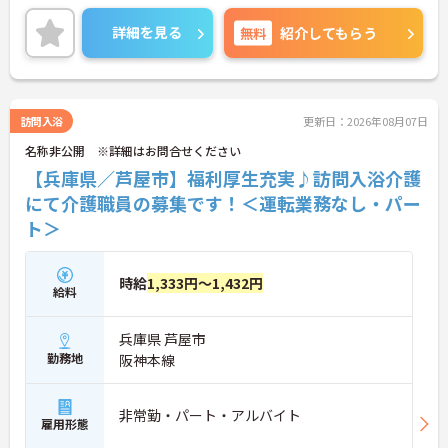
境です☆
人間関係が良く、風通しの良い環境で働きやすいこ
詳細を見る
無料
紹介してもらう
ともおすすめのポイント♪
ご興味のある方は、マイナビ介護までお問い合わせ
ください。
訪問入浴
更新日：2026年08月07日
名称非公開 ※詳細はお問合せください
【兵庫県／芦屋市】福利厚生充実♪訪問入浴介護
にて介護職員の募集です！＜運転業務なし・パー
ト＞
時給
1,333円～1,432円
給料
兵庫県 芦屋市
勤務地
阪神本線
非常勤・パート・アルバイト
雇用形態