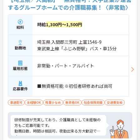
するグループホームでの介護職募集！〈非常勤〉
時給
1,300円～1,500円
給料
埼玉県 入間郡三芳町 上富1546-9
勤務地
東武東上線「ふじみ野駅」バス・車15分
非常勤・パート・アルバイト
雇用形態
■無資格可能 ※初任者研修あれば尚可
応募要件
車通勤可
未経験OK
残業少なめ
無資格OK
社会保険完備
交通費支給
研修制度が充実しており、介護職員として未経験の
方もご応募可能です。
勤務日数、時間は相談可、夜勤出来る方大歓迎で
す。