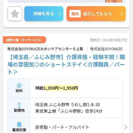
い環境です♪
ご興味ある方には、面接対策ポイントなど、さらに
詳細をお話しいたしますのでお気軽にご相談くださ
詳細を見る
無料
紹介してもらう
い。
通所介護（デイサービス）
更新日：2026年08月07日
株式会社SOYOKAZEおおいケアセンターそよ風
株式会社SOYOKAZE
【埼玉県／ふじみ野市】介護資格・経験不問！職
場の雰囲気◎のショートステイ＜介護職員／パー
ト＞
時給
1,350円～1,550円
給料
埼玉県 ふじみ野市 うれし野1-8-30
勤務地
東武東上線「ふじみ野駅」徒歩14分
非常勤・パート・アルバイト
雇用形態