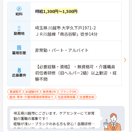
時給
1,300円～1,500円
給料
埼玉県 川越市 大字久下戸1971-2
勤務地
ＪＲ川越線「南古谷駅」徒歩14分
非常勤・パート・アルバイト
雇用形態
【必要経験・資格】 ・無資格可 ・介護職員
初任者研修（旧ヘルパー2級）以上歓迎 ・経
応募要件
験不問
車通勤可
未経験OK
無資格OK
ブランクOK
産休･育休･介護休暇取得実績あり
社会保険完備
交通費支給
埼玉県川越市にございます、ケアセンターにて非常
勤介護職の募集です！
経験が浅い・ブランクのある方も安心！各種研修・
教育体制が整っているので、スキルアップが叶う環