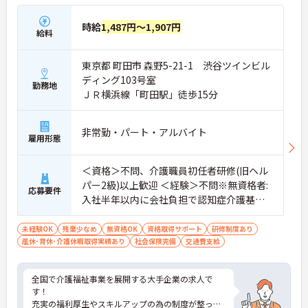
時給
1,487円～1,907円
給料
東京都 町田市 森野5-21-1 渋谷ツインビル
ディング103号室
勤務地
ＪＲ横浜線「町田駅」徒歩15分
非常勤・パート・アルバイト
雇用形態
＜資格＞不問、介護職員初任者研修(旧ヘル
パー2級)以上歓迎 ＜経験＞不問※無資格者:
応募要件
入社半年以内に会社負担で認知症介護基礎
研修受
未経験OK
残業少なめ
無資格OK
資格取得サポート
研修制度あり
産休･育休･介護休暇取得実績あり
社会保険完備
交通費支給
全国で介護福祉事業を展開する大手企業の求人で
す！
充実の福利厚生やスキルアップの為の制度が整って