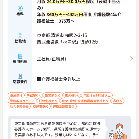
月収
24.0万円～30.0万円
程度（夜勤手当込
み）
給料
年収
360万円～448万円
程度 介護経験4年介
護福祉士 375万～
東京都 清瀬市 梅園2-3-15
勤務地
西武池袋線「秋津駅」徒歩12分
正社員(正職員)
雇用形態
■介護福祉士免許以上
応募要件
車通勤可
未経験OK
残業少なめ
無資格OK
年間休日110日以上
資格取得サポート
研修制度あり
産休･育休･介護休暇取得実績あり
高収入
社会保険完備
交通費支給
退職金制度あり
東京都清瀬市にある信愛病院を中心に、都内に特別
養護老人ホーム3箇所、通所介護事業5箇所を運営す
る実績のある法人です。残業もほとんどなく、ライ