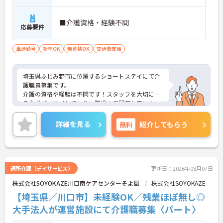
■介護資格・経験不問
応募要件
車通勤可
新卒OK
無資格OK
交通費支給
埼玉県ふじみ野市に位置するショートステイにて介
護職員募集です。
介護の資格や経験は不問です！スタッフを大切にす
る企業がウエイしており、職場の雰囲気も良いの
で、経験の浅い方も安心してご勤務いただけます。
ご興味ある方には、面接対策ポイントなど、さらに
詳細を見る
無料
紹介してもらう
詳細をお話しいたしますのでお気軽にご相談くださ
い！
通所介護（デイサービス）
更新日：2026年08月07日
株式会社SOYOKAZE川口南ケアセンターそよ風
株式会社SOYOKAZE
【埼玉県／川口市】未経験OK／残業ほぼ無し◎
大手法人が運営施設にて介護職募集〈パート〉