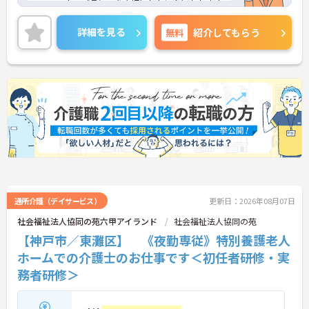
フ・ワーク・バランスを大切にしたい方にもおすす
めです。資格があるけれど未経験、またはブランク
のある方も充実にOJTで安心して勤務できます。
詳細を見る
無料
紹介してもらう
年間休日110日以上で、お休みもしっかり取れる環
境です。
また、マイカー通勤可能のため、通勤もらくらくで
す。
ご興味のある方は面接対策ポイントなどお話致しま
すのでお気軽にお問い合わせください。
通所介護（デイサービス）
更新日：2026年08月07日
社会福祉法人協同の苑六甲アイランド
社会福祉法人協同の苑
【神戸市／東灘区】 《夜勤専従》特別養護老人
ホームでの介護士のお仕事です＜初任者研修・実
務者研修＞