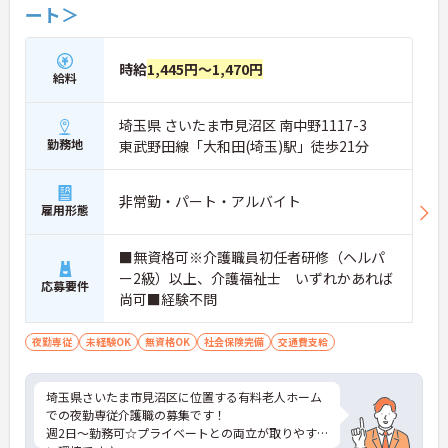
ート＞
時給
1,445円～1,470円
給料
埼玉県 さいたま市見沼区 南中野1117-3
勤務地
東武野田線「大和田(埼玉)駅」徒歩21分
非常勤・パート・アルバイト
雇用形態
■無資格可※介護職員初任者研修（ヘルパ
ー2級）以上、介護福祉士 いずれかあれば
応募要件
尚可■経験不問
夜勤専従
未経験OK
無資格OK
社会保険完備
交通費支給
埼玉県さいたま市見沼区に位置する有料老人ホーム
での夜勤専従介護職の募集です！
週2日～勤務可☆プライベートとの両立が取りやす