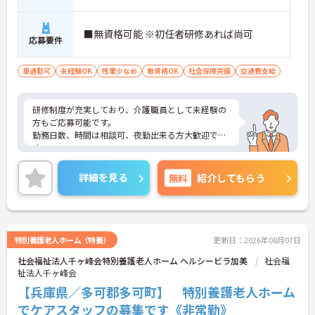
■無資格可能 ※初任者研修あれば尚可
応募要件
車通勤可
未経験OK
残業少なめ
無資格OK
社会保険完備
交通費支給
研修制度が充実しており、介護職員として未経験の
方もご応募可能です。
勤務日数、時間は相談可、夜勤出来る方大歓迎で
す。
ご興味のある方は面接対策ポイントなどお話致しま
すのでお気軽にお問い合わせください。
詳細を見る
無料
紹介してもらう
特別養護老人ホーム（特養）
更新日：2026年08月07日
社会福祉法人千ヶ峰会特別養護老人ホーム ヘルシービラ加美
社会福
祉法人千ヶ峰会
【兵庫県／多可郡多可町】 特別養護老人ホーム
でケアスタッフの募集です《非常勤》