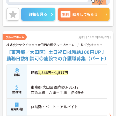
おり安心して長期就業が可能です！
ご興味ある方には、面接のポイントなど、さらに詳
細をお話致しますのでお気軽にご相談ください。
詳細を見る
無料
紹介してもらう
グループホーム
更新日：2026年08月07日
株式会社ツクイツクイ大田西六郷グループホーム
株式会社ツクイ
【東京都／大田区】土日祝日は時給100円UP♪
勤務日数相談可◎施設での介護職募集（パート）
時給
1,346円～1,577円
給料
東京都 大田区 西六郷3-31-12
勤務地
京急本線「六郷土手駅」徒歩9分
非常勤・パート・アルバイト
雇用形態