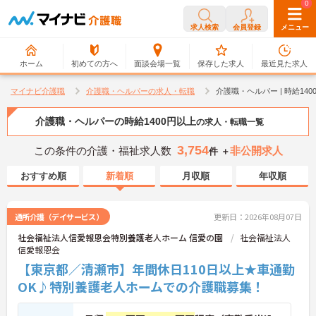
0
0
求人検索
会員登録
メニュー
ホーム
初めての方へ
面談会場一覧
保存した求人
最近見た求人
マイナビ介護職
介護職・ヘルパーの求人・転職
介護職・ヘルパー | 時給14
介護職・ヘルパーの時給1400円以上
の求人・転職一覧
3,754
この条件の介護・福祉求人数
非公開求人
件 ＋
おすすめ順
新着順
月収順
年収順
通所介護（デイサービス）
更新日：2026年08月07日
社会福祉法人信愛報恩会特別養護老人ホーム 信愛の園
社会福祉法人
信愛報恩会
【東京都／清瀬市】年間休日110日以上★車通勤
OK♪特別養護老人ホームでの介護職募集！