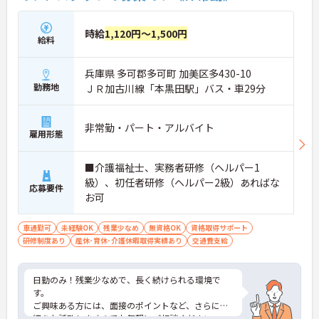
時給
1,120円～1,500円
給料
兵庫県 多可郡多可町 加美区多430-10
勤務地
ＪＲ加古川線「本黒田駅」バス・車29分
非常勤・パート・アルバイト
雇用形態
■介護福祉士、実務者研修（ヘルパー1
級）、初任者研修（ヘルパー2級）あればな
応募要件
お可
車通勤可
未経験OK
残業少なめ
無資格OK
資格取得サポート
研修制度あり
産休･育休･介護休暇取得実績あり
交通費支給
日勤のみ！残業少なめで、長く続けられる環境で
す。
ご興味ある方には、面接のポイントなど、さらに詳
細をお話致しますのでお気軽にご相談ください。