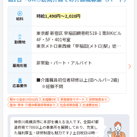
時給
1,490円～2,020円
給料
東京都 新宿区 早稲田鶴巻町518-1 第8IKビル
4F・5F・401号室
勤務地
東京メトロ東西線「早稲田(メトロ)駅」徒歩
4分
非常勤・パート・アルバイト
雇用形態
■介護職員初任者研修以上(旧ヘルパー2級)
応募要件
※経験不問
駅から徒歩10分以内
未経験OK
資格取得サポート
研修制度あり
産休･育休･介護休暇取得実績あり
社会保険完備
交通費支給
神奈川県横浜市に本部を構える法人です。全国47都
道府県で700以上の事業所を展開しており、充実し
た福利厚生・研修制度も魅力です♪土日祝日は時給