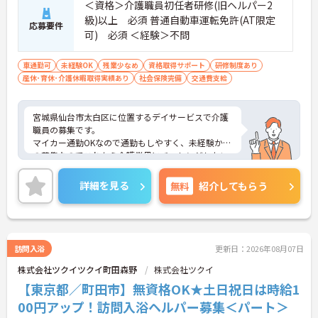
＜資格＞介護職員初任者研修(旧ヘルパー2
級)以上 必須 普通自動車運転免許(AT限定
応募要件
可) 必須 ＜経験＞不問
車通勤可
未経験OK
残業少なめ
資格取得サポート
研修制度あり
産休･育休･介護休暇取得実績あり
社会保険完備
交通費支給
宮城県仙台市太白区に位置するデイサービスで介護
職員の募集です。
マイカー通勤OKなので通勤もしやすく、未経験から
の募集なのでこれから介護業界にチャレンジしたい
方におすすめの職場です！
ご興味のある方はご面接のポイントをお伝えします
詳細を見る
無料
紹介してもらう
のでお気軽にお問い合わせください。
訪問入浴
更新日：2026年08月07日
株式会社ツクイツクイ町田森野
株式会社ツクイ
【東京都／町田市】無資格OK★土日祝日は時給1
00円アップ！訪問入浴ヘルパー募集＜パート＞