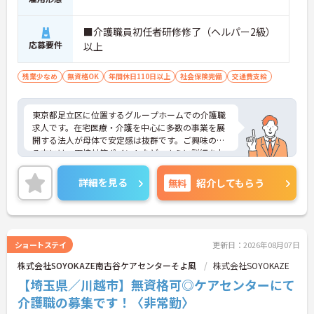
■介護職員初任者研修修了（ヘルパー2級）
応募要件
以上
残業少なめ
無資格OK
年間休日110日以上
社会保険完備
交通費支給
東京都足立区に位置するグループホームでの介護職
求人です。在宅医療・介護を中心に多数の事業を展
開する法人が母体で安定感は抜群です。ご興味のあ
る方には、面接対策ポイントなど、さらに詳細をお
話しいたしますのでお気軽にご相談ください。
詳細を見る
無料
紹介してもらう
ショートステイ
更新日：2026年08月07日
株式会社SOYOKAZE南古谷ケアセンターそよ風
株式会社SOYOKAZE
【埼玉県／川越市】無資格可◎ケアセンターにて
介護職の募集です！〈非常勤〉