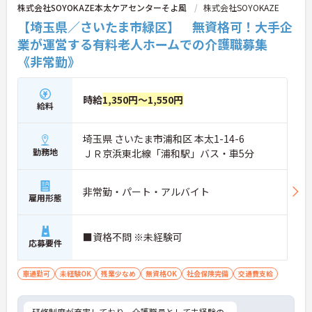
株式会社SOYOKAZE本太ケアセンターそよ風
株式会社SOYOKAZE
【埼玉県／さいたま市緑区】 無資格可！大手企
業が運営する有料老人ホームでの介護職募集
《非常勤》
時給
1,350円～1,550円
給料
埼玉県 さいたま市浦和区 本太1-14-6
勤務地
ＪＲ京浜東北線「浦和駅」バス・車5分
非常勤・パート・アルバイト
雇用形態
■資格不問 ※未経験可
応募要件
車通勤可
未経験OK
残業少なめ
無資格OK
社会保険完備
交通費支給
研修制度が充実しており、介護職員として未経験の