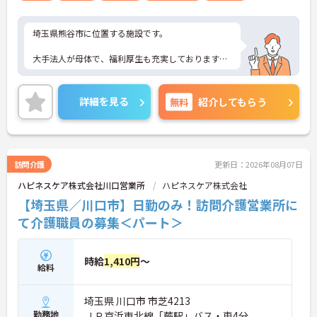
埼玉県熊谷市に位置する施設です。
大手法人が母体で、福利厚生も充実しております。
ご興味ある方には、面接対策ポイントなど、さらに
詳細をお話しいたしますのでお気軽にご相談くださ
詳細を見る
無料
紹介してもらう
い！
訪問介護
更新日：2026年08月07日
ハピネスケア株式会社川口営業所
ハピネスケア株式会社
【埼玉県／川口市】日勤のみ！訪問介護営業所に
て介護職員の募集＜パート＞
時給
1,410円
～
給料
埼玉県 川口市 市芝4213
勤務地
ＪＲ京浜東北線「蕨駅」バス・車4分