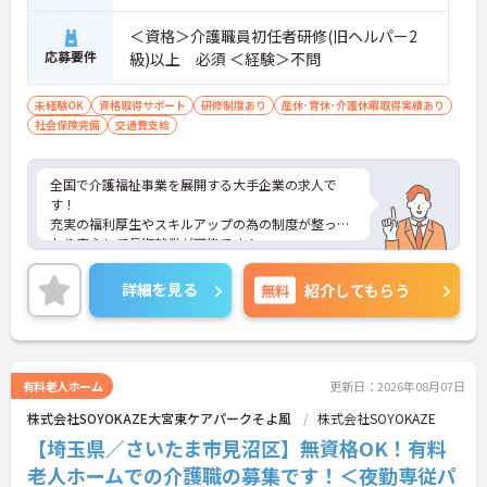
＜資格＞介護職員初任者研修(旧ヘルパー2
応募要件
級)以上 必須 ＜経験＞不問
未経験OK
資格取得サポート
研修制度あり
産休･育休･介護休暇取得実績あり
社会保険完備
交通費支給
全国で介護福祉事業を展開する大手企業の求人で
す！
充実の福利厚生やスキルアップの為の制度が整って
おり安心して長期就業が可能です！
ご興味ある方には、面接のポイントなど、さらに詳
細をお話致しますのでお気軽にご相談ください。
詳細を見る
無料
紹介してもらう
有料老人ホーム
更新日：2026年08月07日
株式会社SOYOKAZE大宮東ケアパークそよ風
株式会社SOYOKAZE
【埼玉県／さいたま市見沼区】無資格OK！有料
老人ホームでの介護職の募集です！＜夜勤専従パ