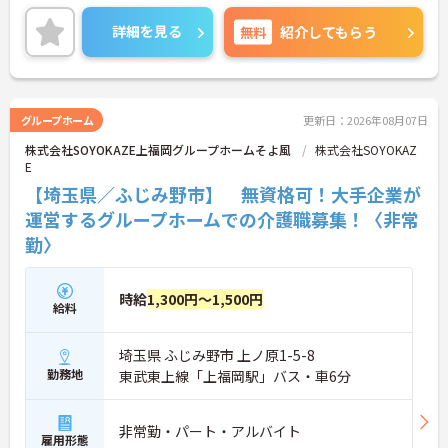
ご興味のある方は面接対策ポイントなどお話致しま
すのでお気軽にお問い合わせください。
詳細を見る
無料
紹介してもらう
グループホーム
更新日：2026年08月07日
株式会社SOYOKAZE上福岡グループホームそよ風
株式会社SOYOKAZ
E
【埼玉県／ふじみ野市】 無資格可！大手企業が
運営するグループホームでの介護職募集！〈非常
勤〉
時給
1,300円～1,500円
給料
埼玉県 ふじみ野市 上ノ原1-5-8
勤務地
東武東上線「上福岡駅」バス・車6分
非常勤・パート・アルバイト
雇用形態