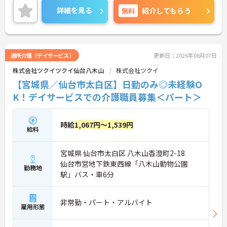
くことが出来る環境が整っております！
詳細を見る
無料
紹介してもらう
ご興味ある方には、面接のポイントなど、さらに詳
細をお話致しますのでお気軽にご相談ください。
通所介護（デイサービス）
更新日：2026年08月07日
株式会社ツクイツクイ仙台八木山
株式会社ツクイ
【宮城県／仙台市太白区】日勤のみ◎未経験O
K！デイサービスでの介護職員募集＜パート＞
時給
1,067円～1,539円
給料
宮城県 仙台市太白区 八木山香澄町2-18
仙台市営地下鉄東西線「八木山動物公園
勤務地
駅」バス・車6分
非常勤・パート・アルバイト
雇用形態