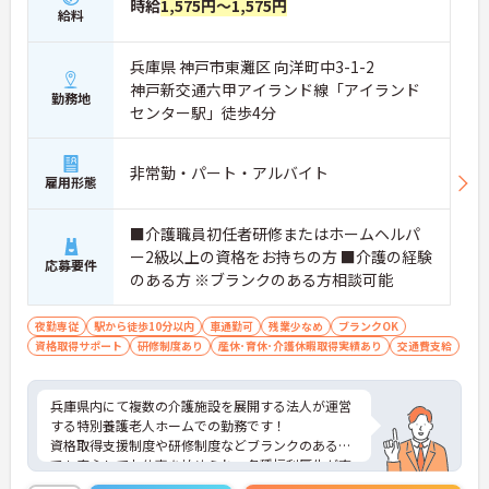
時給
1,575円～1,575円
給料
兵庫県 神戸市東灘区 向洋町中3-1-2
神戸新交通六甲アイランド線「アイランド
勤務地
センター駅」徒歩4分
非常勤・パート・アルバイト
雇用形態
■介護職員初任者研修またはホームヘルパ
ー2級以上の資格をお持ちの方 ■介護の経験
応募要件
のある方 ※ブランクのある方相談可能
夜勤専従
駅から徒歩10分以内
車通勤可
残業少なめ
ブランクOK
資格取得サポート
研修制度あり
産休･育休･介護休暇取得実績あり
交通費支給
兵庫県内にて複数の介護施設を展開する法人が運営
する特別養護老人ホームでの勤務です！
資格取得支援制度や研修制度などブランクのある方
でも安心してお仕事を始められ、各種福利厚生が充
実しているのでライフスタイルに合わせてながく働