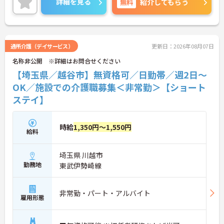
詳細を見る
無料
紹介してもらう
通所介護（デイサービス）
更新日：2026年08月07日
名称非公開 ※詳細はお問合せください
【埼玉県／越谷市】無資格可／日勤帯／週2日～
OK／施設での介護職募集＜非常勤＞【ショート
ステイ】
時給
1,350円～1,550円
給料
埼玉県 川越市
勤務地
東武伊勢崎線
非常勤・パート・アルバイト
雇用形態