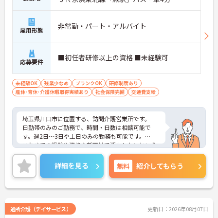
非常勤・パート・アルバイト
雇用形態
■初任者研修以上の資格 ■未経験可
応募要件
未経験OK
残業少なめ
ブランクOK
研修制度あり
産休･育休･介護休暇取得実績あり
社会保険完備
交通費支給
埼玉県川口市に位置する、訪問介護営業所です。
日勤帯のみのご勤務で、時間・日数は相談可能で
す。週2日～3日や土日のみの勤務も可能です。
これまでの経験や資格を新天地で活かしたいという
方はもちろん、未経験の方やブランクに不安のある
方のご応募もお待ちしております。
詳細を見る
無料
紹介してもらう
ご興味をお持ちの方はお気軽にお問い合わせくださ
い。
通所介護（デイサービス）
更新日：2026年08月07日