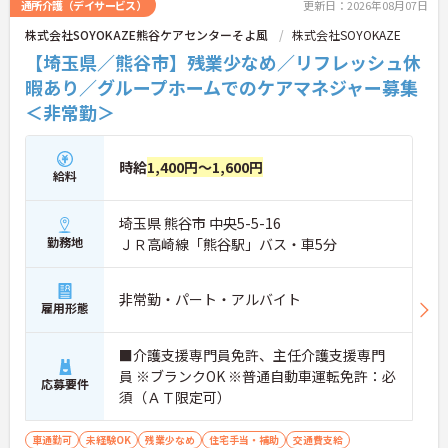
通所介護（デイサービス）
更新日：2026年08月07日
株式会社SOYOKAZE熊谷ケアセンターそよ風
株式会社SOYOKAZE
【埼玉県／熊谷市】残業少なめ／リフレッシュ休
暇あり／グループホームでのケアマネジャー募集
＜非常勤＞
時給
1,400円～1,600円
給料
埼玉県 熊谷市 中央5-5-16
勤務地
ＪＲ高崎線「熊谷駅」バス・車5分
非常勤・パート・アルバイト
雇用形態
■介護支援専門員免許、主任介護支援専門
員 ※ブランクOK ※普通自動車運転免許：必
応募要件
須（ＡＴ限定可）
車通勤可
未経験OK
残業少なめ
住宅手当・補助
交通費支給