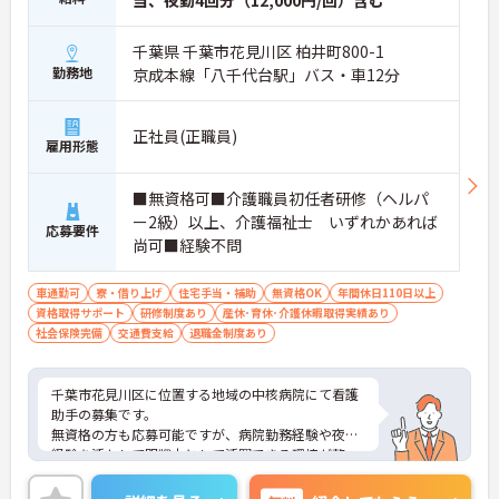
当、夜勤4回分（12,000円/回）含む
千葉県 千葉市花見川区 柏井町800-1
勤務地
京成本線「八千代台駅」バス・車12分
正社員(正職員)
雇用形態
■無資格可■介護職員初任者研修（ヘルパ
ー2級）以上、介護福祉士 いずれかあれば
応募要件
尚可■経験不問
車通勤可
寮・借り上げ
住宅手当・補助
無資格OK
年間休日110日以上
資格取得サポート
研修制度あり
産休･育休･介護休暇取得実績あり
社会保険完備
交通費支給
退職金制度あり
千葉市花見川区に位置する地域の中核病院にて看護
助手の募集です。
無資格の方も応募可能ですが、病院勤務経験や夜勤
経験を活かして即戦力として活躍できる環境が整っ
ています。また、資格取得支援制度が充実してお
り、初任者研修から介護福祉士までキャリアアップ