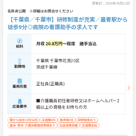
更新日：2026年05月21日
名称非公開 ※詳細はお問合せください
【千葉県／千葉市】研修制度が充実／最寄駅から
徒歩9分◎病院の看護助手の求人です
月収
20.8万円
～程度 諸手当込
給料
千葉県 千葉市花見川区
勤務地
京成千葉線
正社員(正職員)
雇用形態
■介護職員初任者研修又はホームヘルパー2
応募要件
級以上の資格をお持ちの方
駅から徒歩10分以内
未経験OK
無資格OK
研修制度あり
産休･育休･介護休暇取得実績あり
社会保険完備
交通費支給