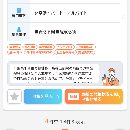
非常勤・パート・アルバイト
雇用形態
■資格不問 ■経験必須
応募要件
車通勤可
新卒OK
無資格OK
ブランクOK
研修制度あり
産休･育休･介護休暇取得実績あり
社会保険完備
交通費支給
千葉県千葉市の慢性期・療養型病院の病院で透析室
配属の看護助手の募集です！週2勤務から応募可能
で日勤のみのお仕事になるので、仕事もプライベー
トもしっかり両立できます！マイカー通勤が可能な
のもうれしいポイント♪ご興味ある方はご面接ポイ
最新の募集状況を問
ントをお伝えしますので、お気軽にご連絡くださ
詳細を見る
無料
い合わせる
い。
4
件中 1-4件を表示