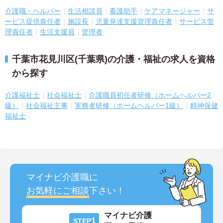
介護職・ヘルパー
生活相談員
看護助手
ケアマネージャー
サ
ービス提供責任者
施設長
児童発達支援管理責任者
サービス管
理責任者
生活支援員
管理者
千葉市花見川区(千葉県)の介護・福祉の求人を資格
から探す
介護福祉士
社会福祉士
介護職員初任者研修（ホームヘルパー2
級）
社会福祉主事
実務者研修（ホームヘルパー1級）
精神保健
福祉士
マイナビ介護職に
お気軽にご相談
下さい！
マイナビ介護
1
STEP