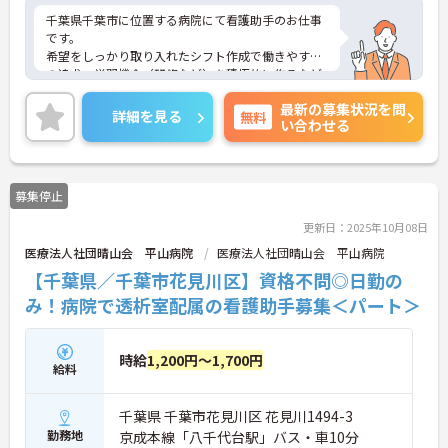
千葉県千葉市に位置する病院にて看護助手のお仕事
です。
希望をしっかり取り入れたシフト作成で働きやすさ
の追求、学習機会（研修など）を積極的に作るなど
の学びたい意欲の環境作り、些細なことでも相談で
最新の募集状況を問
きる環境づくりを行っており、働きやすい環境です
詳細を見る
無料
い合わせる
◎
そのため定着率も高く、おすすめの求人です！
ご興味のある方には、面接対策ポイントなど、さら
に詳細をお話しいたしますので、お気軽にご相談く
募集停止
ださい。
更新日：2025年10月08日
医療法人社団晴山会 平山病院
医療法人社団晴山会 平山病院
【千葉県／千葉市花見川区】資格不問◎日勤の
み！病院で透析室配属の看護助手募集＜パート＞
時給
1,200円～1,700円
給料
千葉県 千葉市花見川区 花見川1494-3
勤務地
京成本線「八千代台駅」バス・車10分