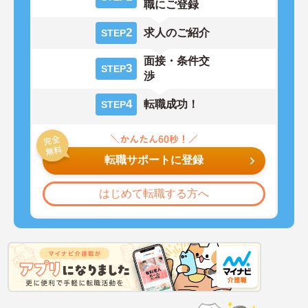
職にご登録
2
求人のご紹介
STEP
面接・条件交
3
STEP
渉
4
転職成功！
STEP
転職サポートに登録
はじめて転職する方へ