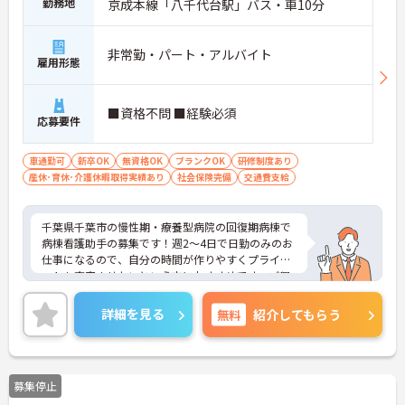
勤務地
京成本線「八千代台駅」バス・車10分
非常勤・パート・アルバイト
雇用形態
■資格不問 ■経験必須
応募要件
車通勤可
新卒OK
無資格OK
ブランクOK
研修制度あり
産休･育休･介護休暇取得実績あり
社会保険完備
交通費支給
千葉県千葉市の慢性期・療養型病院の回復期病棟で
病棟看護助手の募集です！週2～4日で日勤のみのお
仕事になるので、自分の時間が作りやすくプライベ
ートも充実させたいという方におすすめです。ご興
味ある方はご面接ポイントをお伝えしますので、お
気軽にご連絡ください。
詳細を見る
無料
紹介してもらう
募集停止