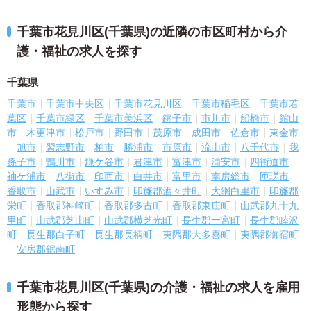
千葉市花見川区(千葉県)の近隣の市区町村から介
護・福祉の求人を探す
千葉県
千葉市
千葉市中央区
千葉市花見川区
千葉市稲毛区
千葉市若
葉区
千葉市緑区
千葉市美浜区
銚子市
市川市
船橋市
館山
市
木更津市
松戸市
野田市
茂原市
成田市
佐倉市
東金市
旭市
習志野市
柏市
勝浦市
市原市
流山市
八千代市
我
孫子市
鴨川市
鎌ケ谷市
君津市
富津市
浦安市
四街道市
袖ケ浦市
八街市
印西市
白井市
富里市
南房総市
匝瑳市
香取市
山武市
いすみ市
印旛郡酒々井町
大網白里市
印旛郡
栄町
香取郡神崎町
香取郡多古町
香取郡東庄町
山武郡九十九
里町
山武郡芝山町
山武郡横芝光町
長生郡一宮町
長生郡睦沢
町
長生郡白子町
長生郡長柄町
夷隅郡大多喜町
夷隅郡御宿町
安房郡鋸南町
千葉市花見川区(千葉県)の介護・福祉の求人を雇用
形態から探す