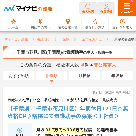
0
0
求人検索
会員登録
メニュー
ホーム
初めての方へ
面談会場一覧
保存した求人
最近見た求人
マイナビ介護職
看護助手
千葉県
千葉市花見川区
千葉県の看護助
千葉市花見川区(千葉県)の看護助手
の求人・転職一覧
4
この条件の介護・福祉求人数
非公開求人
件 ＋
おすすめ順
新着順
月収順
年収順
更新日：2026年08月06日
医療法人社団有相会 最成病院
医療法人社団有相会 最成病院
【千葉県／ 千葉市花見川区】年間休日121日☆無
資格OK♪病院にて看護助手の募集＜正社員＞
月収
32.7万円～39.6万円
程度 処遇改善手
給料