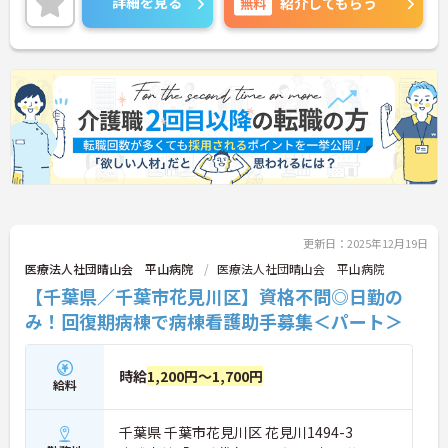
詳細を見る
無料
紹介してもらう
を目指せるのも魅力です。
年間休日121日、月平均残業約3時間と働きやすさに
も注力。住宅手当や単身寮、医療費補助など福利厚
生も充実しており、「安定した環境で介護職を続け
たい」「病院で専門性を高めたい」という方におす
すめです。
ご興味をお持ちの方はお気軽にお問い合わせくださ
い。
更新日：2025年12月19日
医療法人社団晴山会 平山病院
医療法人社団晴山会 平山病院
【千葉県／千葉市花見川区】資格不問◎日勤の
み！回復期病棟で病棟看護助手募集＜パート＞
時給
1,200円～1,700円
給料
千葉県 千葉市花見川区 花見川1494-3