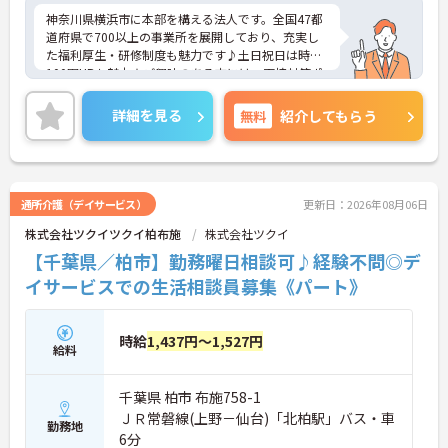
神奈川県横浜市に本部を構える法人です。全国47都
道府県で700以上の事業所を展開しており、充実し
た福利厚生・研修制度も魅力です♪土日祝日は時給
100円UPも魅力★ご興味のある方には、面接対策ポ
イントなど、さらに詳細をお話しいたしますのでお
気軽にご相談ください！
詳細を見る
無料
紹介してもらう
通所介護（デイサービス）
更新日：2026年08月06日
株式会社ツクイツクイ柏布施
株式会社ツクイ
【千葉県／柏市】勤務曜日相談可♪経験不問◎デ
イサービスでの生活相談員募集《パート》
時給
1,437円～1,527円
給料
千葉県 柏市 布施758-1
ＪＲ常磐線(上野－仙台)「北柏駅」バス・車
勤務地
6分