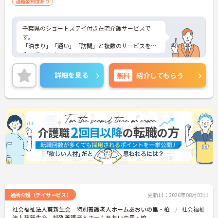
退職金制度あり
千葉県のショートステイ付き在宅介護サービスで
す。
「泊まり」「通い」「訪問」と複数のサービスを提
供しています。
高齢者向けの住まいづくりの幅広い ノウハウを生か
し、快適な生活空間を実現。電動ケアベッドやリハ
詳細を見る
無料
紹介してもらう
ビリ機器、水まわり設備や内装建材、LED照明など
を導入しており、ご利用者様はもちろん職員も働き
やすい環境です。ご興味のある方は是非お気軽にお
問い合わせください。
通所介護（デイサービス）
更新日：2026年08月03日
社会福祉法人葵新生会 特別養護老人ホームあおいの里・柏
社会福祉
法人葵新生会 特別養護老人ホームあおいの里・柏