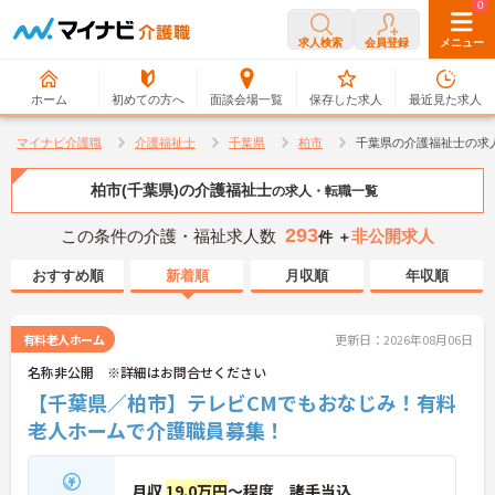
0
0
求人検索
会員登録
メニュー
ホーム
初めての方へ
面談会場一覧
保存した求人
最近見た求人
マイナビ介護職
介護福祉士
千葉県
柏市
千葉県の介護福祉士の求
柏市(千葉県)の介護福祉士
の求人・転職一覧
293
この条件の介護・福祉求人数
非公開求人
件 ＋
おすすめ順
新着順
月収順
年収順
有料老人ホーム
更新日：2026年08月06日
名称非公開 ※詳細はお問合せください
【千葉県／柏市】テレビCMでもおなじみ！有料
老人ホームで介護職員募集！
月収
19.0万円
～程度 諸手当込