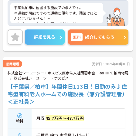
千葉県柏市に位置する施設での求人です。
車通勤が可能ですので通勤に便利です。残業はほと
んどございません！
ご興味のある方はお気軽にご連絡ください。
詳細を見る
無料
紹介してもらう
訪問看護
更新日：2026年08月03日
株式会社シーユーシー・ホスピス医療法人社団碧水会 ReHOPE 柏南増尾
株式会社シーユーシー・ホスピス
【千葉県／柏市】年間休日113日！日勤のみ♪住
宅型有料老人ホームでの施設長（兼介護管理者）
＜正社員＞
月収
45.7万円～47.7万円
給料
千葉県 柏市 南増尾1-14ー11