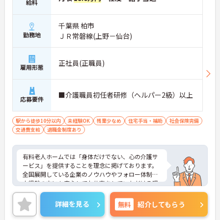
給料
千葉県 柏市
勤務地
ＪＲ常磐線(上野－仙台)
正社員(正職員)
雇用形態
■介護職員初任者研修（ヘルパー2級）以上
応募要件
駅から徒歩10分以内
未経験OK
残業少なめ
住宅手当・補助
社会保険完備
交通費支給
退職金制度あり
有料老人ホームでは「身体だけでない、心の介護サ
ービス」を提供することを理念に掲げております。
全国展開している企業のノウハウやフォロー体制は
未経験の方にも安心してお仕事をしていただける環
境です。
ご興味のある方は、さらに詳細をお話しますのでお
詳細を見る
無料
紹介してもらう
気軽にご相談ください。