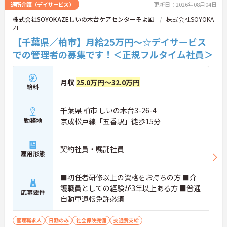
通所介護（デイサービス）
更新日：2026年08月04日
株式会社SOYOKAZEしいの木台ケアセンターそよ風
株式会社SOYOKA
ZE
【千葉県／柏市】月給25万円～☆デイサービス
での管理者の募集です！＜正規フルタイム社員＞
月収
25.0万円～32.0万円
給料
千葉県 柏市 しいの木台3-26-4
勤務地
京成松戸線「五香駅」徒歩15分
契約社員・嘱託社員
雇用形態
■初任者研修以上の資格をお持ちの方 ■介
護職員としての経験が3年以上ある方 ■普通
応募要件
自動車運転免許必須
管理職求人
日勤のみ
社会保険完備
交通費支給