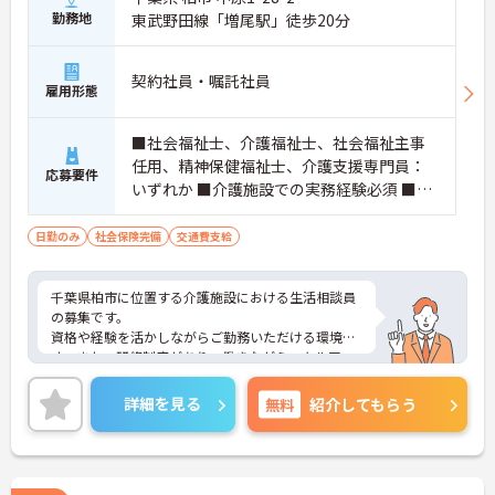
勤務地
東武野田線「増尾駅」徒歩20分
契約社員・嘱託社員
雇用形態
■社会福祉士、介護福祉士、社会福祉主事
任用、精神保健福祉士、介護支援専門員：
応募要件
いずれか ■介護施設での実務経験必須 ■普
通自動車運転免許必須
日勤のみ
社会保険完備
交通費支給
千葉県柏市に位置する介護施設における生活相談員
の募集です。
資格や経験を活かしながらご勤務いただける環境で
す。また、研修制度があり、働きながらスキルアッ
プが目指せる環境です。
ご興味のある方には、面接対策ポイントなど、さら
詳細を見る
無料
紹介してもらう
に詳細をご案内しますのでお気軽にご相談くださ
い！