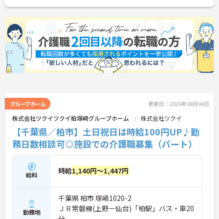
グループホーム
更新日：2026年08月06日
株式会社ツクイツクイ柏塚崎グループホーム
株式会社ツクイ
【千葉県／柏市】土日祝日は時給100円UP♪勤
務日数相談可◎施設での介護職募集（パート）
時給
1,140円～1,447円
給料
千葉県 柏市 塚崎1020-2
ＪＲ常磐線(上野－仙台)「柏駅」バス・車20
勤務地
分