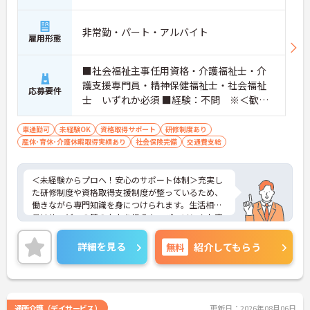
非常勤・パート・アルバイト
雇用形態
■社会福祉主事任用資格・介護福祉士・介
護支援専門員・精神保健福祉士・社会福祉
応募要件
士 いずれか必須 ■経験：不問 ※＜歓迎
＞生活相談員の実務経験
車通勤可
未経験OK
資格取得サポート
研修制度あり
産休･育休･介護休暇取得実績あり
社会保険完備
交通費支給
＜未経験からプロへ！安心のサポート体制＞充実し
た研修制度や資格取得支援制度が整っているため、
働きながら専門知識を身につけられます。生活相談
員はサービスの質の向上を担うキーパーソン！お客
様やご家族との関わりを通じて、自分自身の人間性
も磨いていけるやりがいのあるお仕事です。
詳細を見る
無料
紹介してもらう
＜夜勤なしでプライベートも充実！柔軟な働き方＞
勤務曜日は相談可能♪ライフスタイルに合わせた働
き方が可能です。産休・育休制度も整っており、長
く安心して働ける環境です。
通所介護（デイサービス）
更新日：2026年08月06日