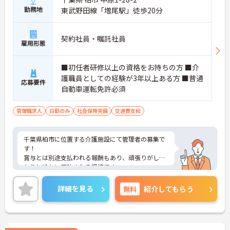
勤務地
東武野田線「増尾駅」徒歩20分
契約社員・嘱託社員
雇用形態
■初任者研修以上の資格をお持ちの方 ■介
護職員としての経験が3年以上ある方 ■普通
応募要件
自動車運転免許必須
管理職求人
日勤のみ
社会保険完備
交通費支給
千葉県柏市に位置する介護施設にて管理者の募集で
す！
賞与とは別途支払われる報酬もあり、頑張りがしっ
かりと給与に反映される環境です。
ご興味ある方には、面接対策ポイントなど、さらに
詳細をお話しいたしますのでお気軽にご相談くださ
詳細を見る
無料
紹介してもらう
い！