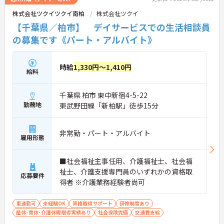
株式会社ツクイツクイ南柏
株式会社ツクイ
【千葉県／柏市】 デイサービスでの生活相談員
の募集です《パート・アルバイト》
時給
1,330円～1,410円
給料
千葉県 柏市 東中新宿4-5-22
勤務地
東武野田線「新柏駅」徒歩15分
非常勤・パート・アルバイト
雇用形態
■社会福祉主事任用、介護福祉士、社会福
祉士、介護支援専門員のいずれかの資格取
応募要件
得者 ※介護業務経験者尚可
車通勤可
未経験OK
資格取得サポート
研修制度あり
産休･育休･介護休暇取得実績あり
社会保険完備
交通費支給