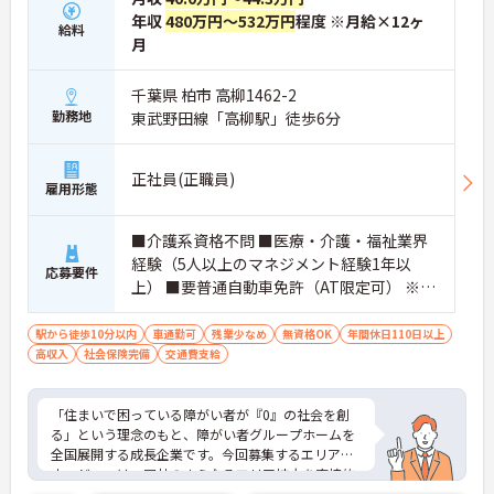
・入社時は先輩スタッフの同行訪問からスタートす
年収
480万円～532万円
程度 ※月給×12ヶ
給料
るため、訪問介護未経験の方も安心して業務に慣れ
月
ることができます
・訪問診療医と24時間連携し、チームで看取りに取
り組む体制が整っているため、「看取りのプロ」と
千葉県 柏市 高柳1462-2
して他施設では得られない経験を積むことができま
勤務地
東武野田線「高柳駅」徒歩6分
す
【頑張りがしっかり給与・評価に反映される職場で
す】
正社員(正職員)
雇用形態
・介護福祉士手当25,000円、処遇改善手当78,000
円、賞与は年2回＋処遇改善一時金も別途支給され
ています。
■介護系資格不問 ■医療・介護・福祉業界
・入社半年でリーダーを任されたスタッフの実績が
経験（5人以上のマネジメント経験1年以
あるなど、年次にかかわらず頑張りが評価され、キ
応募要件
上） ■要普通自動車免許（AT限定可） ※介
ャリアアップを実現できる職場環境です
護業界に関する有資格者、営業経験（業種
【働きやすい休日・残業面と、長く安心して働ける
福利厚生が魅力です】
問わず）、入居型・通所型介護施設の施設
駅から徒歩10分以内
車通勤可
残業少なめ
無資格OK
年間休日110日以上
・月9日公休に加え、夏季・冬季休暇各3日が確保さ
高収入
社会保険完備
長や主任以上の経験、障がい福祉経験等あ
交通費支給
れており（年間休日113日）、オンオフのメリハリ
れば尚可
をつけて働くことができます。
・全社平均残業月5時間程度と、業界平均を大きく
「住まいで困っている障がい者が『0』の社会を創
下回る少ない残業時間を実現しています
る」という理念のもと、障がい者グループホームを
・退職金制度（勤続3年以上）・保育手当・育児短
全国展開する成長企業です。今回募集するエリアマ
時間勤務・マインドフルネスプログラムなど、長期
ネージャーは、同社のさらなるエリア拡大を直接的
的に安心して働き続けるための制度が充実していま
に支える重要なポジションであり、既存施設の運営