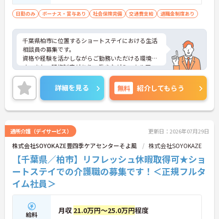
必須 ■普通自動車運転免許
日勤のみ
ボーナス・賞与あり
社会保険完備
交通費支給
退職金制度あり
千葉県柏市に位置するショートステイにおける生活
相談員の募集です。
資格や経験を活かしながらご勤務いただける環境で
す。また、研修制度があり、働きながらスキルアッ
プが目指せる環境です。
ご興味のある方には、面接対策ポイントなど、さら
詳細を見る
無料
紹介してもらう
に詳細をご案内しますのでお気軽にご相談くださ
い！
通所介護（デイサービス）
更新日：2026年07月29日
株式会社SOYOKAZE豊四季ケアセンターそよ風
株式会社SOYOKAZE
【千葉県／柏市】リフレッシュ休暇取得可★ショ
ートステイでの介護職の募集です！＜正規フルタ
イム社員＞
月収
21.0万円～25.0万円
程度
給料