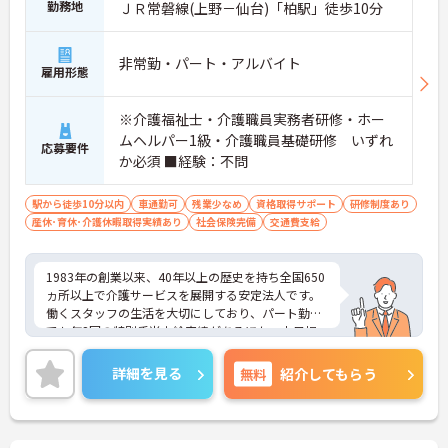
勤務地
ＪＲ常磐線(上野－仙台)「柏駅」徒歩10分
非常勤・パート・アルバイト
雇用形態
※介護福祉士・介護職員実務者研修・ホー
ムヘルパー1級・介護職員基礎研修 いずれ
応募要件
か必須 ■経験：不問
駅から徒歩10分以内
車通勤可
残業少なめ
資格取得サポート
研修制度あり
産休･育休･介護休暇取得実績あり
社会保険完備
交通費支給
1983年の創業以来、40年以上の歴史を持ち全国650
ヵ所以上で介護サービスを展開する安定法人です。
働くスタッフの生活を大切にしており、パート勤務
でも年2回の特別手当支給実績があるほか、土日祝
日の時給アップや独自の福利厚生制度など、収入
面・待遇面での手厚いサポートを用意しています。
詳細を見る
無料
紹介してもらう
「くるみん」認定企業として週3日からの柔軟なシ
フトに対応し、ご家庭と両立しながら無理なく活躍
できます。髪色やネイルも自由で個性を尊重する社
風のため、のびのびとお仕事に取り組めます。資格