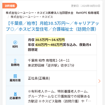
訪問看護
更新日：2026年08月03日
株式会社シーユーシー・ホスピス医療法人社団碧水会 ReHOPE 柏南増尾
株式会社シーユーシー・ホスピス
【千葉県／柏市】月給30.5万円～／キャリアアッ
プ◎／ホスピス型住宅／介護福祉士（訪問介護）
月収
30.5万円～34.9万円
年収
430万円～492万円
賞与込み、夜勤月4
給料
回想定
千葉県 柏市 南増尾1-14ー11
勤務地
東武野田線「逆井駅」徒歩17分
正社員(正職員)
雇用形態
※有料老人ホーム、特別養護老人ホーム、
グループホームなど介護施設での経験ある
応募要件
方歓迎 ※ホスピス勤務（訪問介護）や「看