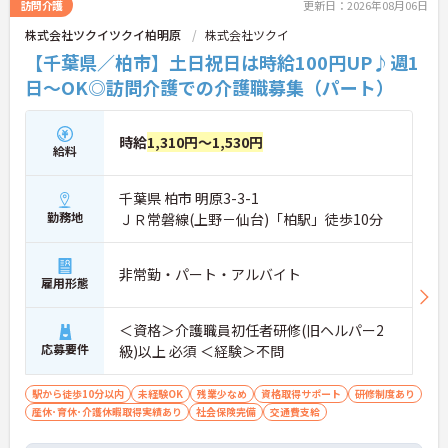
訪問介護
更新日：2026年08月06日
株式会社ツクイツクイ柏明原
株式会社ツクイ
【千葉県／柏市】土日祝日は時給100円UP♪週1
日～OK◎訪問介護での介護職募集（パート）
時給
1,310円～1,530円
給料
千葉県 柏市 明原3-3-1
勤務地
ＪＲ常磐線(上野－仙台)「柏駅」徒歩10分
非常勤・パート・アルバイト
雇用形態
＜資格＞介護職員初任者研修(旧ヘルパー2
応募要件
級)以上 必須 ＜経験＞不問
駅から徒歩10分以内
未経験OK
残業少なめ
資格取得サポート
研修制度あり
産休･育休･介護休暇取得実績あり
社会保険完備
交通費支給