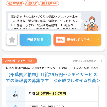
社会保険完備
交通費支給
退職金制度あり
高齢者向けの住まいづくりの幅広い ノウハウを生か
し、快適な生活空間を実現。電動ケアベッドやリハ
ビリ機器、水まわり設備や内装建材、LED照明など
を導入しており、ご利用者様はもちろん職員も働き
やすい環境です。ご興味のある方は是非お気軽にお
問い合わせください。
詳細を見る
無料
紹介してもらう
通所介護（デイサービス）
更新日：2026年08月04日
株式会社SOYOKAZE柏中原ケアセンターそよ風
株式会社SOYOKAZE
【千葉県／柏市】月給25万円～☆デイサービス
での管理者の募集です！＜正規フルタイム社員＞
月収
25.0万円～32.0万円
給料
千葉県 柏市 中原1-28-2