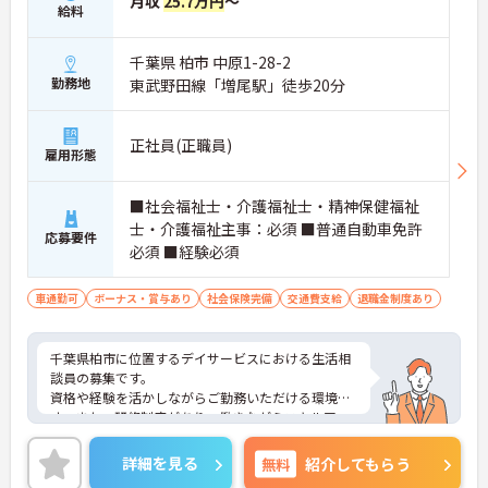
月収
25.7万円
～
給料
千葉県 柏市 中原1-28-2
勤務地
東武野田線「増尾駅」徒歩20分
正社員(正職員)
雇用形態
■社会福祉士・介護福祉士・精神保健福祉
士・介護福祉主事：必須 ■普通自動車免許
応募要件
必須 ■経験必須
車通勤可
ボーナス・賞与あり
社会保険完備
交通費支給
退職金制度あり
千葉県柏市に位置するデイサービスにおける生活相
談員の募集です。
資格や経験を活かしながらご勤務いただける環境で
す。また、研修制度があり、働きながらスキルアッ
プが目指せる環境です。
ご興味のある方には、面接対策ポイントなど、さら
詳細を見る
無料
紹介してもらう
に詳細をご案内しますのでお気軽にご相談くださ