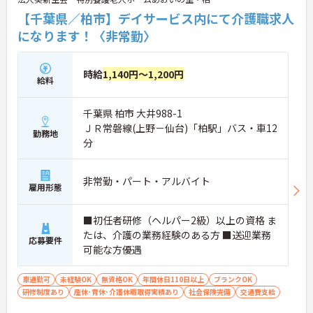
【千葉県／柏市】デイサービス内にて介護職求人
になります！〈非常勤〉
時給
1,140円～1,200円
給料
千葉県 柏市 大井988-1
ＪＲ常磐線(上野－仙台)「柏駅」バス・車12
勤務地
分
非常勤・パート・アルバイト
雇用形態
■初任者研修（ヘルパー2級）以上の資格 ま
たは、介護の業務経験のある方 ■送迎業務
応募要件
可能な方優遇
車通勤可
未経験OK
無資格OK
年間休日110日以上
ブランクOK
研修制度あり
産休･育休･介護休暇取得実績あり
社会保険完備
交通費支給