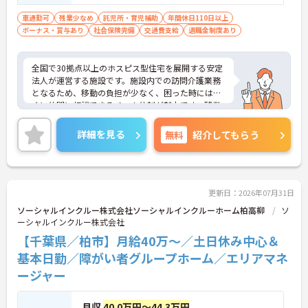
取り」が初めての方も可
車通勤可
残業少なめ
託児所・育児補助
年間休日110日以上
ボーナス・賞与あり
社会保険完備
交通費支給
退職金制度あり
全国で30拠点以上のホスピス型住宅を展開する安定
法人が運営する施設です。施設内での訪問介護業務
となるため、移動の負担が少なく、困った時にはす
ぐに仲間に相談できるチーム体制が魅力です。残業
は全社平均残業月5時間程度と少なく、3日以上の連
続休暇で支援金が支給される独自の制度や、美容皮
詳細を見る
無料
紹介してもらう
膚科などの割引が受けられる福利厚生も充実してい
ます。ホスピスケアが初めてでも、充実した入社時
研修と資格取得支援制度を活用し、専門性を高めな
がらご自身のキャリアアップを目指すことができま
す。ご入居者さまの生きる喜びに寄り添いながらチ
更新日：2026年07月31日
ームで協力しながらより良いケアを提供したい方に
ソーシャルインクルー株式会社ソーシャルインクルーホーム柏高柳
ソ
ぴったりの環境です。
ーシャルインクルー株式会社
【千葉県／柏市】月給40万～／土日休み中心＆
★おすすめPOINT★
【「看取り・難病ケアのプロ」として成長できる環
基本日勤／障がい者グループホーム／エリアマネ
境が整っています】
ージャー
・がん末期・神経難病の方に特化したホスピス型住
宅ならではの専門的なスキルを、日常業務の中で習
得することができます
月収
40.0万円～44.3万円