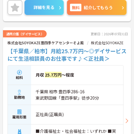
す
だけでなく新規施設の立ち上げからスタッフ採用、
詳細を見る
無料
紹介してもらう
入居営業まで幅広い裁量を持って活躍できます。業
界トップクラスの給与水準に加え、シニアマネージ
ャーや統括マネージャーへの明確なキャリアパスが
用意されており、実力と成果が正当に評価される環
境です。同時に、土日を中心とした休日設定や年間
通所介護（デイサービス）
更新日：2026年07月31日
休日114日の確保、有給休暇の取得しやすい風土な
株式会社SOYOKAZE豊四季ケアセンターそよ風
株式会社SOYOKAZE
ど、管理職であってもワークライフバランスを保て
る仕組みが整っています。医療・福祉業界でのマネ
【千葉県／柏市】月給25.7万円～◎デイサービス
ジメント経験を活かし、チームビルディングや人材
にて生活相談員のお仕事です♪＜正社員＞
育成を通じて、社会に必要とされる福祉インフラの
整備に大きく貢献できる、非常にやりがいのある法
人です。
月収
25.7万円
～程度
給料
★おすすめPOINT★
・新規施設であれば1～2事業所、既存施設であれば
千葉県 柏市 豊四季286-16
3～4事業所を統括する裁量が与えられます。スタッ
フの採用から教育、入居に向けた営業活動まで、施
勤務地
東武野田線「豊四季駅」徒歩20分
設運営の全般を牽引し、より大きな組織づくりに貢
献できます。
・年に1回の評価に基づく昇給制度があります。さら
正社員(正職員)
雇用形態
に、シニアマネージャー、統括マネージャーとステ
ップを上げることで、年収600万円以上を見据えた
キャリア形成が可能です。
■介護福祉士・社会福祉士：いずれか ■実