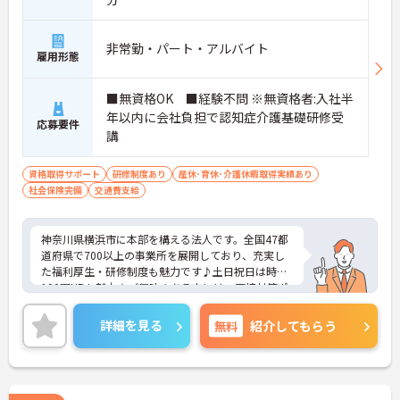
非常勤・パート・アルバイト
雇用形態
■無資格OK ■経験不問 ※無資格者:入社半
年以内に会社負担で認知症介護基礎研修受
応募要件
講
資格取得サポート
研修制度あり
産休･育休･介護休暇取得実績あり
社会保険完備
交通費支給
神奈川県横浜市に本部を構える法人です。全国47都
道府県で700以上の事業所を展開しており、充実し
た福利厚生・研修制度も魅力です♪土日祝日は時給
100円UPも魅力★ご興味のある方には、面接対策ポ
イントなど、さらに詳細をお話しいたしますのでお
気軽にご相談ください！
詳細を見る
無料
紹介してもらう