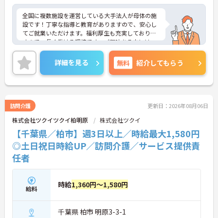
全国に複数施設を運営している大手法人が母体の施
設です！丁寧な指導と教育がありますので、安心し
てご就業いただけます。福利厚生も充実しておりま
すので、長く働ける環境です。ご興味ある方には、
面接のポイントなど、さらに詳細をお話致しますの
でお気軽にご相談ください。
詳細を見る
無料
紹介してもらう
訪問介護
更新日：2026年08月06日
株式会社ツクイツクイ柏明原
株式会社ツクイ
【千葉県／柏市】週3日以上／時給最大1,580円
◎土日祝日時給UP／訪問介護／サービス提供責
任者
時給
1,360円～1,580円
給料
千葉県 柏市 明原3-3-1