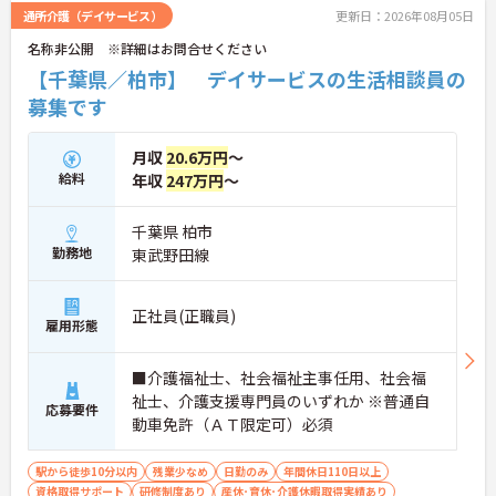
取得支援制度も完備しており、有資格者の方がご自
通所介護（デイサービス）
更新日：2026年08月05日
身のペースでキャリアを磨き、自分らしい働き方を
名称非公開 ※詳細はお問合せください
実現できる安心の環境が整っています。
【千葉県／柏市】 デイサービスの生活相談員の
★おすすめPOINT★
募集です
【柔軟な働き方と自分らしさの尊重】
・週3日以上から勤務日数や時間の相談が可能です
・髪色やネイルが自由で個性を活かして働けます
月収
20.6万円
～
・くるみん認定取得で子育て世代をサポートしてい
給料
年収
247万円
～
ます
【充実した手当と独自の福利厚生】
千葉県 柏市
・パート勤務でも年2回の特別手当支給実績があり
勤務地
東武野田線
ます
・土日祝日勤務は時給が100円アップします
・結婚・出生・入学のお祝い金や宿泊補助などの独
正社員(正職員)
雇用形態
自福利厚生が利用できます
【大手ならではの教育体制と安定基盤】
■介護福祉士、社会福祉主事任用、社会福
・全国展開する法人の強固な経営基盤のもとで働け
祉士、介護支援専門員のいずれか ※普通自
ます
応募要件
動車免許（ＡＴ限定可）必須
・資格取得や自己啓発を支援する制度が整っていま
す
・スマートフォン貸与により業務効率化を進めてい
駅から徒歩10分以内
残業少なめ
日勤のみ
年間休日110日以上
ます
資格取得サポート
研修制度あり
産休･育休･介護休暇取得実績あり