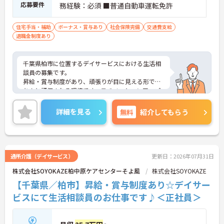
・シフト制ながら主に土日休みを中心とした勤務形
応募要件
務経験：必須 ■普通自動車運転免許
態であり、年間休日は114日確保されています。ご
自身のスケジュールに合わせて有給休暇の消化もし
住宅手当・補助
ボーナス・賞与あり
社会保険完備
交通費支給
やすく、プライベートの時間を確保しながら管理職
退職金制度あり
としてご活躍いただけます。
千葉県柏市に位置するデイサービスにおける生活相
談員の募集です。
昇給・賞与制度があり、頑張りが目に見える形でき
ちんと評価される環境です。モチベーションアップ
につながります。資格や経験を活かしながらご勤務
いただける環境です。
詳細を見る
無料
紹介してもらう
ご興味のある方には、面接対策ポイントなど、さら
に詳細をご案内しますのでお気軽にご相談くださ
い！
通所介護（デイサービス）
更新日：2026年07月31日
株式会社SOYOKAZE柏中原ケアセンターそよ風
株式会社SOYOKAZE
【千葉県／柏市】昇給・賞与制度あり☆デイサー
ビスにて生活相談員のお仕事です♪＜正社員＞