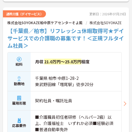
通所介護（デイサービス）
更新日：2026年07月29日
株式会社SOYOKAZE柏中原ケアセンターそよ風
株式会社SOYOKAZE
【千葉県／柏市】リフレッシュ休暇取得可★デイ
サービスでの介護職の募集です！＜正規フルタイ
ム社員＞
月収
21.0万円～25.0万円
程度
給料
千葉県 柏市 中原1-28-2
勤務地
東武野田線「増尾駅」徒歩20分
契約社員・嘱託社員
雇用形態
■介護職員初任者研修（ヘルパー2級）以
上、介護福祉士 いずれか必須■経験必須
応募要件
■普通自動車免許