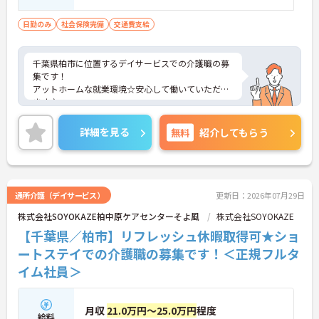
日勤のみ
社会保険完備
交通費支給
千葉県柏市に位置するデイサービスでの介護職の募
集です！
アットホームな就業環境☆安心して働いていただけ
ます♪
ご興味ある方には、面接対策ポイントなど、さらに
詳細をお話しいたしますのでお気軽にご相談くださ
詳細を見る
無料
紹介してもらう
い。
通所介護（デイサービス）
更新日：2026年07月29日
株式会社SOYOKAZE柏中原ケアセンターそよ風
株式会社SOYOKAZE
【千葉県／柏市】リフレッシュ休暇取得可★ショ
ートステイでの介護職の募集です！＜正規フルタ
イム社員＞
月収
21.0万円～25.0万円
程度
給料