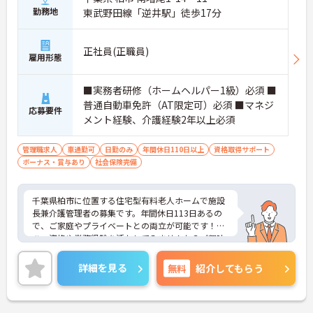
勤務地
東武野田線「逆井駅」徒歩17分
正社員(正職員)
雇用形態
■実務者研修（ホームヘルパー1級）必須 ■
普通自動車免許（AT限定可）必須 ■マネジ
応募要件
メント経験、介護経験2年以上必須
管理職求人
車通勤可
日勤のみ
年間休日110日以上
資格取得サポート
ボーナス・賞与あり
社会保険完備
千葉県柏市に位置する住宅型有料老人ホームで施設
長兼介護管理者の募集です。年間休日113日あるの
で、ご家庭やプライベートとの両立が可能です！ぜ
ひ、資格や業務経験を活かしてみませんか？ご興味
のある方はご面接のポイントお伝えしますのでご気
軽にお問い合わせください。
詳細を見る
無料
紹介してもらう