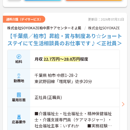
い！
通所介護（デイサービス）
更新日：2026年07月31日
株式会社SOYOKAZE柏中原ケアセンターそよ風
株式会社SOYOKAZE
【千葉県／柏市】昇給・賞与制度あり☆ショート
ステイにて生活相談員のお仕事です♪＜正社員＞
月収
22.7万円～28.0万円
程度
給料
千葉県 柏市 中原1-28-2
勤務地
東武野田線「増尾駅」徒歩20分
正社員(正職員)
雇用形態
■介護福祉士・社会福祉士・精神保健福祉
士・介護支援専門員（ケアマネジャー）・
応募要件
社会福祉主事：いずれか ■実務経験：