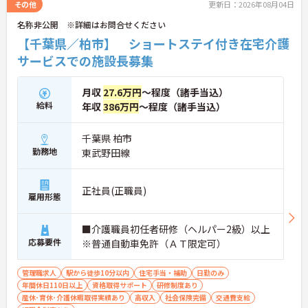
その他
更新日：2026年08月04日
名称非公開 ※詳細はお問合せください
【千葉県／柏市】 ショートステイ付き在宅介護
サービスでの施設長募集
月収
27.6万円
～程度（諸手当込）
給料
年収
386万円
～程度（諸手当込）
千葉県 柏市
勤務地
東武野田線
正社員(正職員)
雇用形態
■介護職員初任者研修（ヘルパー2級）以上
応募要件
※普通自動車免許（ＡＴ限定可）
管理職求人
駅から徒歩10分以内
住宅手当・補助
日勤のみ
年間休日110日以上
資格取得サポート
研修制度あり
産休･育休･介護休暇取得実績あり
高収入
社会保険完備
交通費支給