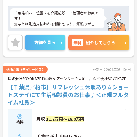
千葉県柏市に位置する介護施設にて管理者の募集で
す！
賞与とは別途支払われる報酬もあり、頑張りがしっ
かりと給与に反映される環境です。
ご興味ある方には、面接対策ポイントなど、さらに
詳細をお話しいたしますのでお気軽にご相談くださ
詳細を見る
無料
紹介してもらう
い！
通所介護（デイサービス）
更新日：2026年08月04日
株式会社SOYOKAZE柏中原ケアセンターそよ風
株式会社SOYOKAZE
【千葉県／柏市】リフレッシュ休暇あり☆ショー
トステイにて生活相談員のお仕事♪＜正規フルタ
イム社員＞
月収
22.7万円～28.0万円
給料
千葉県 柏市 中原1-28-2