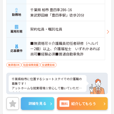
千葉県 柏市 豊四季286-16
勤務地
東武野田線「豊四季駅」徒歩20分
契約社員・嘱託社員
雇用形態
■無資格可※介護職員初任者研修（ヘルパ
ー2級）以上、介護福祉士 いずれかあれば
応募要件
尚可■経験必須■普通自動車免許
無資格OK
社会保険完備
交通費支給
千葉県柏市に位置するショートステイでの介護職の
募集です！
アットホームな就業環境☆安心して働いていただけ
ます♪
ご興味ある方には、面接対策ポイントなど、さらに
詳細をお話しいたしますのでお気軽にご相談くださ
詳細を見る
無料
紹介してもらう
い。