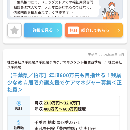
千葉県柏市にて、ドラッグストアでの福祉用具専門
相談員の求人です。ノルマに追われるのではなく、
信頼関係を積み重ねていく営業です。
年間休日118日としっかりお休みもとれるのでリフ
レッシュできます！また、年収450万円も目指せる
のでモチベーション高く勤務していただけます。
詳細を見る
無料
紹介してもらう
未経験の方でもOJTで丁寧にお教えいただけるので
安心です。ご興味のある方には、面接対策ポイント
など、さらに詳細をご案内しますのでお気軽にご相
談ください！
更新日：2026年07月08日
株式会社スギ薬局スギ薬局予防ケアマネジメント柏豊四季店
株式会社
スギ薬局
【千葉県／柏市】年収600万円も目指せる！残業
少なめ☆居宅介護支援でケアマネジャー募集＜正
社員＞
月収
23.0万円～32.0万円
給料
年収
400万円～600万円
程度
千葉県 柏市 豊四季227-1
勤務地
東武野田線「豊四季駅」徒歩15分