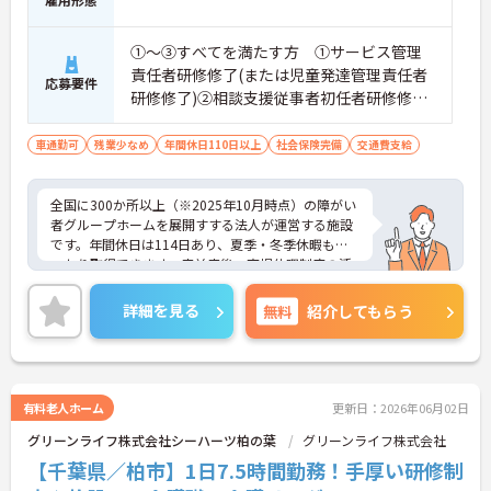
①～③すべてを満たす方 ①サービス管理
責任者研修修了(または児童発達管理責任者
応募要件
研修修了)②相談支援従事者初任者研修修了
(または相談支援従事者実務者研修修了)③普
通自動車運転免許(AT限定可)
車通勤可
残業少なめ
年間休日110日以上
社会保険完備
交通費支給
全国に300か所以上（※2025年10月時点）の障がい
者グループホームを展開すする法人が運営する施設
です。年間休日は114日あり、夏季・冬季休暇もし
っかり取得できます。産前産後・育児休暇制度の活
用実績も豊富で、子育て中の方も多数活躍してお
り、ライフステージに変化があっても安心して長く
詳細を見る
無料
紹介してもらう
働ける環境です。職場では20代から60代まで幅広い
年代のスタッフがそれぞれの経験を活かして活躍し
ています。一般社員研修や外部勉強会受講支援な
ど、スキルアップを支える制度が整っているため安
心です。また、請求・申請業務は本社専門部署が一
有料老人ホーム
更新日：2026年06月02日
括対応するため、利用者さまへの支援に集中できま
グリーンライフ株式会社シーハーツ柏の葉
グリーンライフ株式会社
す。キャリアアップを目指したい方、プライベート
と両立しながら専門性を高めたい方におすすめで
【千葉県／柏市】1日7.5時間勤務！手厚い研修制
す。ご興味のある方は詳細等をお伝えしますので、