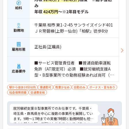
績による決算賞与の支給があります
み
給料
・確定給付企業年金への加入や勤続3年以上の退職
年収
424万円
～※2年目モデル
金制度など将来に向けた備えができます
・会員制リゾート施設の利用や医療費の付加給付な
ど嬉しい待遇が揃っております
千葉県 柏市 東1-2-45 サンライズイシド401
勤務地
ＪＲ常磐線(上野－仙台)「柏駅」徒歩8分
【ワークライフバランスを大切にできる環境】
・緊急時を除いて基本日勤のみの勤務となり残業も
月平均10時間以内と少なめであります
正社員(正職員)
雇用形態
・年間休日110日のほかご自身の誕生月に1日取得で
きる誕生日休暇があります
・産休育休や子どもの看護休暇などライフステージ
■サービス管理責任者 ■普通自動車運転
の変化に合わせて柔軟にお休みできます
免許（AT限定可）必須 ■就労継続支援A
応募要件
型・B型事業所での勤務経験あれば尚可（未
【手厚いサポートとキャリアアップ体制】
・働きながらさらなる上位資格を目指せる費用全額
経験でも可）
負担の資格取得支援制度があります
駅から徒歩10分以内
車通勤可
残業少なめ
日勤のみ
ボーナス・賞与あり
・サービス提供責任者としてケアプランの立案など
社会保険完備
交通費支給
専門性を高められる環境であります
就労継続支援Ｂ型事業所でのお仕事です。千葉県・
埼玉県・群馬県を中心に複数の事業所を展開してい
ます。9時～17時までの実働7時間と勤務時間も短め
です！基本土曜・日曜はお休みですのでプライベー
トとのメリハリのある働き方が可能です。代表者や