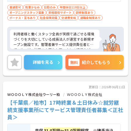
・年間休日110日のほかご自身の誕生月に1日取得で
きる誕生日休暇があります
車通勤可
残業少なめ
日勤のみ
年間休日110日以上
・産休育休や子どもの看護休暇などライフステージ
オープニングスタッフ募集
資格取得サポート
研修制度あり
の変化に合わせて柔軟にお休みできます
ボーナス・賞与あり
社会保険完備
交通費支給
退職金制度あり
【手厚いサポートとキャリアアップ体制】
・働きながらさらなる上位資格を目指せる費用全額
利用者様と働くスタッフ全員が笑顔で過ごせる環境
負担の資格取得支援制度があります
づくりを大切にしている成長法人が運営する新規オ
・サービス提供責任者としてケアプランの立案など
ープン施設です。管理者兼サービス提供責任者とし
専門性を高められる環境であります
て、サービス計画の立案やケアマネとの連携など、
裁量を持ってお仕事をお任せします。想定年収530
万円以上と高い給与水準に加え、決算賞与や手当が
詳細を見る
無料
紹介してもらう
充実している還元率の高さが魅力です。緊急時を除
き基本日勤のみの勤務で、残業も月平均10時間以内
と少なく、誕生日休暇などお休みもしっかり確保で
きます。確定給付企業年金や会員制高級リゾートの
利用など、独自の福利厚生も大変充実しています。
更新日：2026年06月11日
介護福祉士の資格とご経験を活かしながら、充実し
ＷＯＯＯＬＹ株式会社ウーリー柏
ＷＯＯＯＬＹ株式会社
た待遇のもとで新しい施設を作り上げるやりがいを
【千葉県／柏市】17時終業＆土日休み☆就労継
感じていただける、大変おすすめの求人となってお
ります。
続支援事業所にてサービス管理責任者募集＜正社
員＞
★おすすめPOINT★
【安定した高収入と充実の福利厚生】
・想定年収530万円以上と高い給与水準に加えて業
月収
31.0万円～31.0万円
程度 ※諸手当込