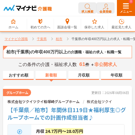
0
0
求人検索
会員登録
メニュー
ホーム
初めての方へ
面談会場一覧
保存した求人
最近見た求人
マイナビ介護職
千葉県
柏市
千葉県の年収400万円以上の求人・転職一
柏市(千葉県)の年収400万円以上
の介護職・福祉の求人・転職一覧
61
この条件の介護・福祉求人数
非公開求人
件 ＋
おすすめ順
新着順
月収順
年収順
グループホーム
更新日：2026年08月06日
株式会社ツクイツクイ柏塚崎グループホーム
株式会社ツクイ
【千葉県／柏市】年間休日119日★福利厚生◎グ
ループホームでの計画作成担当者♪
月収
24.7万円～28.0万円