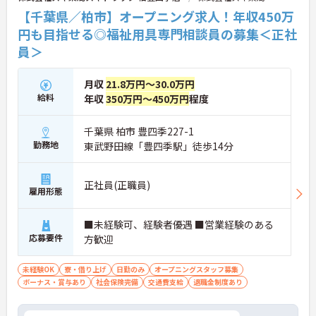
【千葉県／柏市】オープニング求人！年収450万
円も目指せる◎福祉用具専門相談員の募集＜正社
員＞
月収
21.8万円～30.0万円
給料
年収
350万円～450万円
程度
千葉県 柏市 豊四季227-1
勤務地
東武野田線「豊四季駅」徒歩14分
正社員(正職員)
雇用形態
■未経験可、経験者優遇 ■営業経験のある
応募要件
方歓迎
未経験OK
寮・借り上げ
日勤のみ
オープニングスタッフ募集
ボーナス・賞与あり
社会保険完備
交通費支給
退職金制度あり