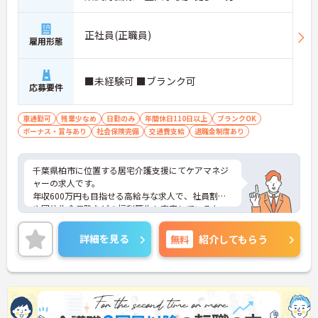
正社員(正職員)
雇用形態
■未経験可 ■ブランク可
応募要件
車通勤可
残業少なめ
日勤のみ
年間休日110日以上
ブランクOK
ボーナス・賞与あり
社会保険完備
交通費支給
退職金制度あり
千葉県柏市に位置する居宅介護支援にてケアマネジ
ャーの求人です。
年収600万円も目指せる高給与な求人で、社員割引
や団体生命保険などの福利厚生も充実しているた
め、安心して長く勤務していただけます。残業が少
なくメリハリのある働き方も魅力です☆
詳細を見る
無料
紹介してもらう
ご興味のある方には、面接対策ポイントなど、さら
に詳細をご案内しますのでお気軽にご相談くださ
い！