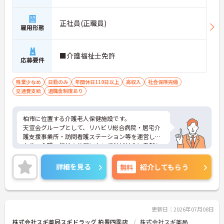
正社員(正職員)
雇用形態
■介護福祉士免許
応募要件
残業少なめ
日勤のみ
年間休日110日以上
高収入
社会保険完備
交通費支給
退職金制度あり
柏市に位置する介護老人保健施設です。
天宣会グループとして、リハビリ総合病院・居宅介
護支援事業所・訪問看護ステーション等を運営して
おり、介護・福祉の分野において地域社会に貢献し
ています。
職員同士がお互いを尊重し、安全で楽しく仕事に取
詳細を見る
無料
紹介してもらう
り組めることもケアの質に影響を与ると考え、職員
間の交流やアットホーム的な雰囲気づくりを心がけ
ています。
ご興味ある方には、面接対策ポイントなど、さらに
詳細をお話しいたしますのでお気軽にご相談くださ
更新日：2026年07月08日
い。
株式会社スギ薬局スギドラッグ 柏豊四季店
株式会社スギ薬局