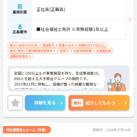
正社員(正職員)
雇用形態
■社会福祉士免許 ※実務経験1年以上
応募要件
駅から徒歩10分以内
車通勤可
残業少なめ
年間休日110日以上
産休･育休･介護休暇取得実績あり
高収入
社会保険完備
交通費支給
退職金制度あり
全国に100以上もの事業施設を持ち、全従業員数10,
000人を超える大手葵会グループの病院です。
2015年11月に移転し、設備が整った綺麗な職場なの
で利用者様はもちろんのこと、スタッフも過ごしや
すい環境です。また、スタッフ間も仲が良く、他部
署とも隔たりなくコミュニケーションが図れます。
詳細を見る
無料
紹介してもらう
ご興味のある方はお気軽にお問い合わせ下さいま
せ。
特別養護老人ホーム（特養）
更新日：2026年07月10日