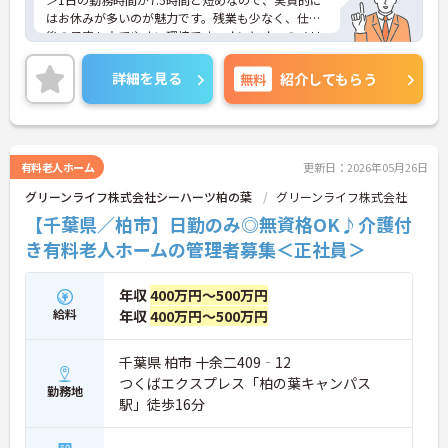
はお休みが多いのが魅力です。残業も少なく、仕事
後の予定も立てやすい環境です。オンとオフのメリ
ハリをつけながら、無理なく長く働きたい方にぴっ
たりです。
詳細を見る
無料
紹介してもらう
＜リーダーとして成長できる！手厚い研修制度＞ス
タッフのシフト管理や指導・教育など、チームをま
とめる重要な役割を担います。階層別の研修や資格
取得支援制度が整っているので、着実にスキルアッ
プしながら、キャリアを築いていくことができま
有料老人ホーム
更新日：2026年05月26日
す。
グリーンライフ株式会社シーハーツ柏の葉
グリーンライフ株式会社
【千葉県／柏市】日勤のみ◎無資格OK♪介護付
き有料老人ホームの管理者募集＜正社員＞
年収
400万円～500万円
給料
年収
400万円～500万円
千葉県 柏市 十余二409‐12
つくばエクスプレス「柏の葉キャンパス
勤務地
駅」徒歩16分