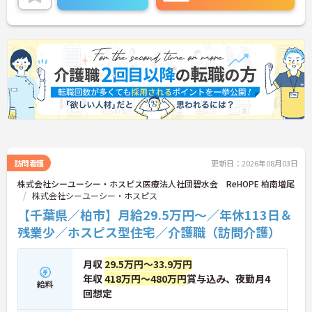
＜多彩なキャリアパス！あなたの挑戦を応援します
＞全国に事業を展開する大手企業の同社だからこ
そ、描けるキャリアは無限大です。管理職を目指す
道や、専門性をさらに高める道など、一人ひとりの
目標に合わせた成長を会社がバックアップします。
資格取得支援制度や研修制度も充実しており、働き
ながらスキルアップが可能。また、希望があれば異
なるサービス種別へのキャリアチェンジにも挑戦で
きます。
訪問看護
更新日：2026年08月03日
株式会社シーユーシー・ホスピス医療法人社団碧水会 ReHOPE 柏南増尾
株式会社シーユーシー・ホスピス
【千葉県／柏市】月給29.5万円～／年休113日＆
残業少／ホスピス型住宅／介護職（訪問介護）
月収
29.5万円～33.9万円
年収
418万円～480万円
賞与込み、夜勤月4
給料
回想定