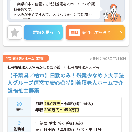
千葉県柏市に位置する特別養護老人ホームでの介護
職募集です。
お休みが多めですので、メリハリを付けて勤務する
ことが可能です。
また母体も安定しているため、福利厚生制度が充実
しております。
詳細を見る
無料
紹介してもらう
ご興味をお持ちの方はお気軽にお問い合わせくださ
い。
特別養護老人ホーム（特養）
更新日：2026年07月10日
社会福祉法人天宣会かしわ安心館
社会福祉法人天宣会
【千葉県／柏市】日勤のみ！残業少なめ♪大手法
人グループ運営で安心◎特別養護老人ホームで介
護福祉士募集
月収
26.0万円
～程度(諸手当込)
給料
年収
330万円～450万円
千葉県 柏市 藤ヶ谷810番2
勤務地
東武野田線「高柳駅」バス・車11分