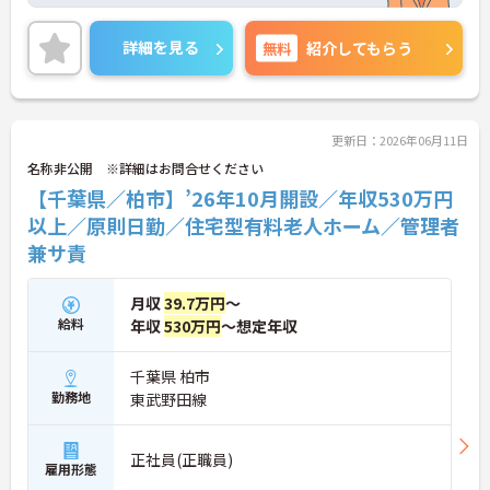
て、サービス計画の立案やケアマネとの連携など、
裁量を持ってお仕事をお任せします。想定年収530
万円以上と高い給与水準に加え、決算賞与や手当が
詳細を見る
無料
紹介してもらう
充実している還元率の高さが魅力です。緊急時を除
き基本日勤のみの勤務で、残業も月平均10時間以内
と少なく、誕生日休暇などお休みもしっかり確保で
きます。確定給付企業年金や会員制高級リゾートの
利用など、独自の福利厚生も大変充実しています。
更新日：2026年06月11日
介護福祉士の資格とご経験を活かしながら、充実し
名称非公開 ※詳細はお問合せください
た待遇のもとで新しい施設を作り上げるやりがいを
【千葉県／柏市】’26年10月開設／年収530万円
感じていただける、大変おすすめの求人となってお
ります。
以上／原則日勤／住宅型有料老人ホーム／管理者
兼サ責
★おすすめPOINT★
【安定した高収入と充実の福利厚生】
・想定年収530万円以上と高い給与水準に加えて業
月収
39.7万円
～
績による決算賞与の支給があります
給料
年収
530万円
～想定年収
・確定給付企業年金への加入や勤続3年以上の退職
金制度など将来に向けた備えができます
・会員制リゾート施設の利用や医療費の付加給付な
千葉県 柏市
ど嬉しい待遇が揃っております
勤務地
東武野田線
【ワークライフバランスを大切にできる環境】
・緊急時を除いて基本日勤のみの勤務となり残業も
正社員(正職員)
雇用形態
月平均10時間以内と少なめであります