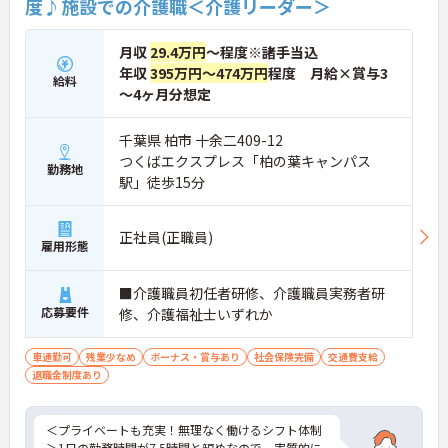
度♪施設での介護職＜介護リーダー＞
お気軽にお問い合わせください。
月収
29.4万円
～程度※諸手当込
年収
395万円～474万円
程度 月給×賞与3
給料
～4ヶ月分想定
千葉県 柏市 十余二409-12
つくばエクスプレス「柏の葉キャンパス
勤務地
駅」徒歩15分
正社員(正職員)
雇用形態
■介護職員初任者研修、介護職員実務者研
応募要件
修、介護福祉士いずれか
車通勤可
残業少なめ
ボーナス・賞与あり
社会保険完備
交通費支給
退職金制度あり
＜プライベートも充実！無理なく働けるシフト体制
＞1日の勤務時間が7.5時間と短めなので、実質的に