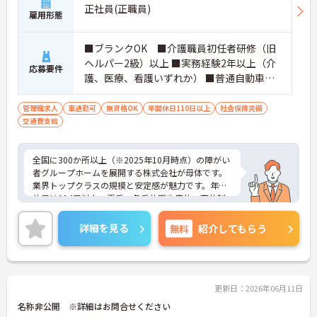
正社員(正職員)
雇用形態
■ブランクOK ■介護職員初任者研修（旧
ヘルパー2級）以上 ■実務経験2年以上（介
応募要件
護、医療、看護いずれか） ■普通自動車運
転免許(AT限定可) ※管理業務に就かれて
いた方歓迎
管理職求人
車通勤可
無資格OK
年間休日110日以上
社会保険完備
交通費支給
全国に300か所以上（※2025年10月時点）の障がい
者グループホームを展開する株式会社が母体です。
業界トップクラスの規模と安定感が魅力です。年間
休日は114日以上、夏季・冬季休暇や産休・育休制
度もしっかり整っており、プライベートとの両立も
可能。これまでのご経験を活かし、新しいキャリア
詳細を見る
無料
紹介してもらう
を築きたい方、ぜひご応募ください。20代から60代
まで、幅広い年代の方が活躍できる職場です。ご興
味のある方は詳細等をお伝えしますので、お気軽に
お問い合わせください。
更新日：2026年06月11日
名称非公開 ※詳細はお問合せください