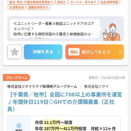
産休･育休･介護休暇取得実績あり
高収入
ボーナス・賞与あり
社会保険完備
交通費支給
退職金制度あり
≪ユニットリーダー募集≫施設ユニットケアのコア
メンバーに！
柏市に位置する病院併設の介護老人保健施設のユニ
ットリーダー採用です。
職務手当はじめ充実の役職給で、これまでのご経験
をしっかり反映できる環境。キャリアアップを検討
詳細を見る
無料
紹介してもらう
される方にピッタリの求人です。
また年間休日も110日以上とお休みも多く働きやす
い環境です。
ご興味ある方には、面接対策ポイントなど、さらに
詳細をお話しいたしますのでお気軽にご相談くださ
グループホーム
更新日：2026年05月20日
い。
株式会社ツクイツクイ柏塚崎グループホーム
株式会社ツクイ
【千葉県／柏市】全国に700以上の事業所を運営
♪年間休日119日◎GHでの介護職募集（正社
員）
月収
22.1万円
～程度
年収
287万円～411万円
程度 月給×12ヶ月
給料