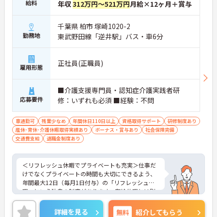
給料
年収
312万円～521万円
月給×12ヶ月＋賞与
千葉県 柏市 塚崎1020-2
勤務地
東武野田線「逆井駅」バス・車6分
正社員(正職員)
雇用形態
■介護支援専門員・認知症介護実践者研
応募要件
修：いずれも必須 ■経験：不問
車通勤可
残業少なめ
年間休日110日以上
資格取得サポート
研修制度あり
産休･育休･介護休暇取得実績あり
ボーナス・賞与あり
社会保険完備
交通費支給
退職金制度あり
＜リフレッシュ休暇でプライベートも充実＞仕事だ
けでなくプライベートの時間も大切にできるよう、
年間最大12日（毎月1日付与）の「リフレッシュ休
暇」という独自の制度があります。有給休暇とは別
に付与されるため、これらを組み合わせて連休を取
得し、旅行や趣味を楽しむスタッフも多くいます。
詳細を見る
無料
紹介してもらう