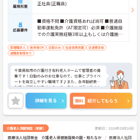
正社員(正職員)
雇用形態
■資格不問 ■介護資格あれば尚可 ■普通自
動車運転免許（AT限定可）必須 ■介護施設
応募要件
での介護実務経験3年以上もしくは介護施設
での管理者経験3年以上必須
管理職求人
無資格OK
日勤のみ
社会保険完備
交通費支給
退職金制度あり
千葉県柏市の介護付き有料老人ホームで管理者の募
集です！日勤のみのお仕事なので、仕事とプライベ
ートを両立しやすい職場です♪また、永年勤続表彰
制度や退職金制度があるので、安心して長く働きや
すい環境が整っています◎ご興味のある方は、面接
ポイントをお伝えしますので、お気軽にご連絡くだ
詳細を見る
無料
紹介してもらう
さい。
介護老人保健施設（老健）
更新日：2026年05月26日
医療法人社団葵会 介護老人保健施設葵の園・柏たなか
医療法人社団