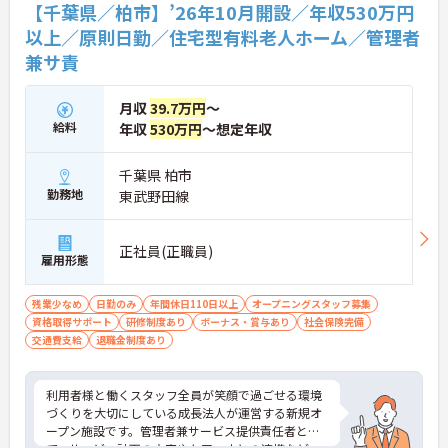
【千葉県／柏市】’26年10月開設／年収530万円
以上／原則日勤／住宅型有料老人ホーム／管理者
兼サ責
月収
39.7万円
～
給料
年収
530万円
～想定年収
千葉県 柏市
勤務地
東武野田線
正社員(正職員)
雇用形態
残業少なめ
日勤のみ
年間休日110日以上
オープニングスタッフ募集
資格取得サポート
研修制度あり
ボーナス・賞与あり
社会保険完備
交通費支給
退職金制度あり
利用者様と働くスタッフ全員が笑顔で過ごせる環境
づくりを大切にしている成長法人が運営する新規オ
ープン施設です。管理者兼サービス提供責任者とし