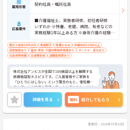
ップを上げることで、年収600万円以上を見据えた
契約社員・嘱託社員
雇用形態
キャリア形成が可能です。
・シフト制ながら主に土日休みを中心とした勤務形
態であり、年間休日は114日確保されています。ご
■介護福祉士、実務者研修、初任者研修
自身のスケジュールに合わせて有給休暇の消化もし
いずれか ※特養、老健、病院、有老などの
やすく、プライベートの時間を確保しながら管理職
応募要件
実務経験1年以上ある方 ※身体介護の経験年
としてご活躍いただけます。
以上ある方、機械浴の使用の経験のある方
歓迎
駅から徒歩10分以内
車通勤可
残業少なめ
年間休日110日以上
研修制度あり
産休･育休･介護休暇取得実績あり
ボーナス・賞与あり
社会保険完備
交通費支給
退職金制度あり
株式会社アンビスが全国で100施設以上を展開する
医療施設型ホスピスです。ご入居者様やご家族を
「ひとりにはしない」という理念のもと、慢性期や
終末期にあり医療依存度の高い方を受け入れ、地域
医療を支える社会的意義の高い事業を推進していま
す。現場には看護師が24時間常駐しています。急変
詳細を見る
無料
紹介してもらう
時の対応や医療行為は看護師が担当するため、初任
者研修や実務者研修の方も食事介助や入浴介助など
の生活を支えるケアに専念できる環境です。多職種
で情報を共有し、一人で判断を抱え込まないチーム
連携の体制がしっかりと整っています。働き方の面
更新日：2026年07月16日
では、夜勤明けの翌日が原則として公休となるほ