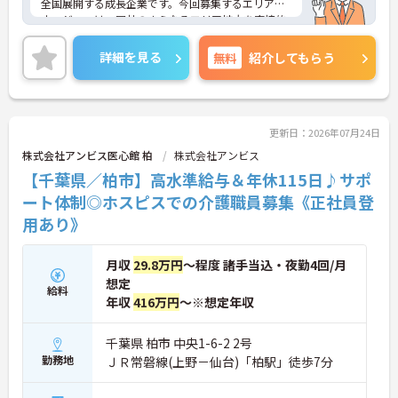
全国展開する成長企業です。今回募集するエリアマ
時間勤務・マインドフルネスプログラムなど、長期
ネージャーは、同社のさらなるエリア拡大を直接的
的に安心して働き続けるための制度が充実していま
に支える重要なポジションであり、既存施設の運営
す
だけでなく新規施設の立ち上げからスタッフ採用、
詳細を見る
無料
紹介してもらう
入居営業まで幅広い裁量を持って活躍できます。業
界トップクラスの給与水準に加え、シニアマネージ
ャーや統括マネージャーへの明確なキャリアパスが
用意されており、実力と成果が正当に評価される環
境です。同時に、土日を中心とした休日設定や年間
更新日：2026年07月24日
休日114日の確保、有給休暇の取得しやすい風土な
株式会社アンビス医心館 柏
株式会社アンビス
ど、管理職であってもワークライフバランスを保て
【千葉県／柏市】高水準給与＆年休115日♪サポ
る仕組みが整っています。医療・福祉業界でのマネ
ジメント経験を活かし、チームビルディングや人材
ート体制◎ホスピスでの介護職員募集《正社員登
育成を通じて、社会に必要とされる福祉インフラの
用あり》
整備に大きく貢献できる、非常にやりがいのある法
人です。
月収
29.8万円
～程度 諸手当込・夜勤4回/月
★おすすめPOINT★
想定
給料
・新規施設であれば1～2事業所、既存施設であれば
年収
416万円
～※想定年収
3～4事業所を統括する裁量が与えられます。スタッ
フの採用から教育、入居に向けた営業活動まで、施
設運営の全般を牽引し、より大きな組織づくりに貢
千葉県 柏市 中央1-6-2 2号
献できます。
勤務地
ＪＲ常磐線(上野－仙台)「柏駅」徒歩7分
・年に1回の評価に基づく昇給制度があります。さら
に、シニアマネージャー、統括マネージャーとステ