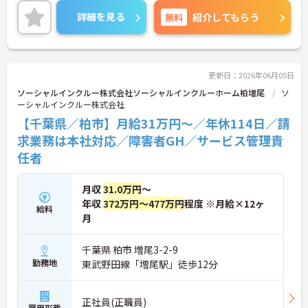
エリアマネージャーがしっかりとサポートしますの
詳細を見る
無料
紹介してもらう
で、未経験でも安心して働けます。昇給・賞与制度
があり、頑張りがきちんと評価される職場です。ご
興味のある方には、面接対策ポイントなど、さらに
詳細をご案内しますのでお気軽にご相談ください！
更新日：2026年06月05日
ソーシャルインクルー株式会社ソーシャルインクルーホーム柏増尾
ソ
ーシャルインクルー株式会社
【千葉県／柏市】月給31万円～／年休114日／請
求業務は本社対応／障害者GH／サービス管理責
任者
月収
31.0万円
～
年収
372万円～477万円
程度 ※月給×12ヶ
給料
月
千葉県 柏市 増尾3-2-9
勤務地
東武野田線「増尾駅」徒歩12分
正社員(正職員)
雇用形態