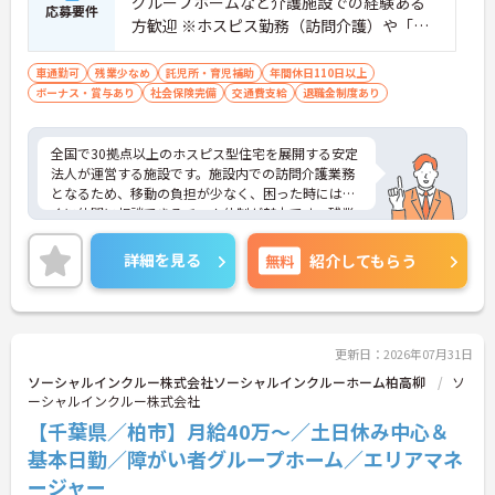
グループホームなど介護施設での経験ある
あるなど、年次にかかわらず頑張りが評価され、キ
応募要件
方歓迎 ※ホスピス勤務（訪問介護）や「看
ャリアアップを実現できる職場環境です
【働きやすい休日・残業面と、長く安心して働ける
取り」が初めての方も可
福利厚生が魅力です】
車通勤可
残業少なめ
託児所・育児補助
年間休日110日以上
・月9日公休に加え、夏季・冬季休暇各3日が確保さ
ボーナス・賞与あり
社会保険完備
交通費支給
退職金制度あり
れており（年間休日113日）、オンオフのメリハリ
をつけて働くことができます。
・全社平均残業月5時間程度と、業界平均を大きく
全国で30拠点以上のホスピス型住宅を展開する安定
下回る少ない残業時間を実現しています
法人が運営する施設です。施設内での訪問介護業務
・退職金制度（勤続3年以上）・保育手当・育児短
となるため、移動の負担が少なく、困った時にはす
時間勤務・マインドフルネスプログラムなど、長期
ぐに仲間に相談できるチーム体制が魅力です。残業
的に安心して働き続けるための制度が充実していま
は全社平均残業月5時間程度と少なく、3日以上の連
す
続休暇で支援金が支給される独自の制度や、美容皮
詳細を見る
無料
紹介してもらう
膚科などの割引が受けられる福利厚生も充実してい
ます。ホスピスケアが初めてでも、充実した入社時
研修と資格取得支援制度を活用し、専門性を高めな
がらご自身のキャリアアップを目指すことができま
す。ご入居者さまの生きる喜びに寄り添いながらチ
更新日：2026年07月31日
ームで協力しながらより良いケアを提供したい方に
ソーシャルインクルー株式会社ソーシャルインクルーホーム柏高柳
ソ
ぴったりの環境です。
ーシャルインクルー株式会社
【千葉県／柏市】月給40万～／土日休み中心＆
★おすすめPOINT★
【「看取り・難病ケアのプロ」として成長できる環
基本日勤／障がい者グループホーム／エリアマネ
境が整っています】
ージャー
・がん末期・神経難病の方に特化したホスピス型住