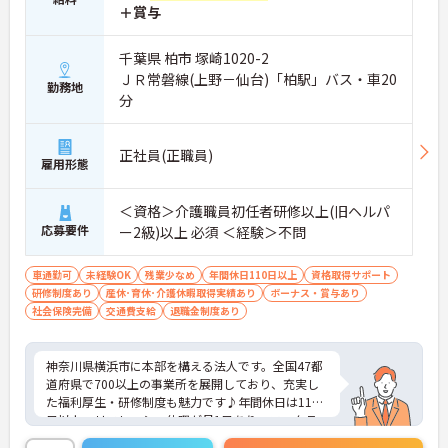
＋賞与
千葉県 柏市 塚崎1020-2
ＪＲ常磐線(上野－仙台)「柏駅」バス・車20
勤務地
分
正社員(正職員)
雇用形態
＜資格＞介護職員初任者研修以上(旧ヘルパ
応募要件
ー2級)以上 必須 ＜経験＞不問
車通勤可
未経験OK
残業少なめ
年間休日110日以上
資格取得サポート
研修制度あり
産休･育休･介護休暇取得実績あり
ボーナス・賞与あり
社会保険完備
交通費支給
退職金制度あり
神奈川県横浜市に本部を構える法人です。全国47都
道府県で700以上の事業所を展開しており、充実し
た福利厚生・研修制度も魅力です♪年間休日は110
日以上、リフレッシュ休暇が月1日あり、ワークラ
イフバランスを重視される方にもおすすめです。ご