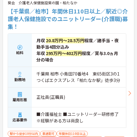
葵会 介護老人保健施設葵の園・柏たなか
【千葉県／柏市】年間休日110日以上／駅近◎介
護老人保健施設でのユニットリーダー(介護職)募
集！
月収
20.8万円～28.5万円
程度／諸手当・夜
勤手当4回分込み
給料
年収
295万円～402万円
程度／賞与3.0ヵ月
分の場合
千葉県 柏市 小青田70番地4 東65街区3の1
勤務地
つくばエクスプレス「柏たなか駅」徒歩3分
正社員(正職員)
雇用形態
■介護福祉士 ■ユニットリーダー研修修了
応募要件
※経験がある方は尚良し
駅から徒歩10分以内
車通勤可
年間休日110日以上