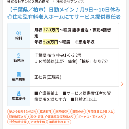
株式会社アンビス医心館 柏
株式会社アンビス
か、月平均の残業時間も5時間から7時間程度とかな
【千葉県／柏市】日勤メイン♪月9日～10日休み
り少なめです。常勤スタッフの比率が90パーセント
を超えているため急な勤務変更が発生しにくく、あ
◎住宅型有料老人ホームにてサービス提供責任者
らかじめ決められた訪問予定表に沿って規則正しく
働けます。入職後は現場スタッフによるお一人おひ
月収
37.3万円
～程度 諸手当込・夜勤4回想
とりに合わせた個別のOJT研修が実施されます。eラ
ーニングも導入されており、多職種と連携しながら
定
給料
専門性を着実に深めていける環境が用意されていま
年収
528万円
～程度 ※想定年収
す。
千葉県 柏市 中央1-6-2 2号
★おすすめPOINT★
勤務地
ＪＲ常磐線(上野－仙台)「柏駅」徒歩7分
＜個別ＯＪＴとチーム連携で着実に成長！＞
・入職後はお一人おひとりの習熟度に合わせた個別
のＯＪＴ研修を実施し、ｅラーニングを用いた学習
の機会も提供されます
正社員(正職員)
雇用形態
・施設内には看護師が24時間常駐しており、急変時
の対応や専門的な医療処置は看護師が担当するため
負担が減ります
■介護福祉士 ■サービス提供責任者の資
・介護スタッフと看護スタッフの比率が1対1で相談
応募要件
格要項を満たす方 ■経験3年以上
しやすく、初任者研修や実務者研修からでも着実に
専門性を高められます
駅から徒歩10分以内
車通勤可
無資格OK
日勤のみ
年間休日110日以上
＜残業月7時間以下で身体の負担を軽減！＞
研修制度あり
産休･育休･介護休暇取得実績あり
ボーナス・賞与あり
・常勤で働くスタッフの比率が90パーセント以上と
社会保険完備
交通費支給
退職金制度あり
高く、急なシフト変更や無理な長時間勤務が発生し
にくい人員体制です