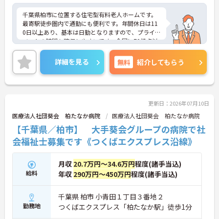
・訪問スケジュールに沿って施設内でのケアを行う
千葉県柏市に位置する住宅型有料老人ホームです。
ため、月平均の残業時間は5時間から7時間程度とか
最寄駅徒歩圏内で通勤にも便利です。年間休日は11
なり少なめに抑えられます
0日以上あり、基本は日勤となりますので、プライ
・夜勤明けの翌日は原則としてお休みとなるシフト
ベートの時間も確保しやすいです。全国に70拠点以
編成が組まれており、しっかりと休息を取りながら
上を展開、毎年新拠点を展開している成長企業で安
長期的な就業が可能です
定感も抜群です。ご興味をお持ちの方はお気軽にお
＜評価制度でキャリアアップ＞
詳細を見る
無料
紹介してもらう
問い合わせください。
・介護福祉士や初任者研修などの資格や実務経験、
夜勤回数がしっかりと給与に反映されるためモチベ
ーションを維持できます
・年次を問わずリーダーや主任などのマネジメント
更新日：2026年07月10日
職へ昇格する事例も多数あり、腰を据えて長期的な
キャリア形成が可能です
医療法人社団葵会 柏たなか病院
医療法人社団葵会 柏たなか病院
【千葉県／柏市】 大手葵会グループの病院で社
会福祉士募集です《つくばエクスプレス沿線》
月収
20.7万円～34.6万円
程度(諸手当込)
給料
年収
290万円～450万円
程度(諸手当込)
千葉県 柏市 小青田１丁目３番地２
勤務地
つくばエクスプレス「柏たなか駅」徒歩1分