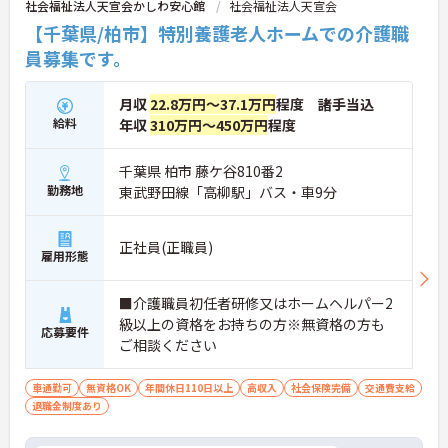
社会福祉法人天宣会かしわ安心館
社会福祉法人天宣会
【千葉県/柏市】特別養護老人ホームでの介護職
員募集です。
月収
22.8万円～37.1万円
程度 諸手当込
給料
年収
310万円～450万円
程度
千葉県 柏市 藤ケ谷810番2
勤務地
東武野田線「高柳駅」バス・車9分
正社員(正職員)
雇用形態
■介護職員初任者研修又はホームヘルパー2
級以上の資格をお持ちの方※無資格の方も
応募要件
ご相談ください
車通勤可
無資格OK
年間休日110日以上
高収入
社会保険完備
交通費支給
退職金制度あり