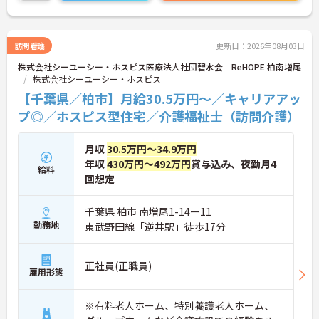
ます。ホスピスケアが初めてでも、充実した入社時
研修と資格取得支援制度を活用し、専門性を高めな
がらご自身のキャリアアップを目指すことができま
す。ご入居者さまの生きる喜びに寄り添いながらチ
訪問看護
更新日：2026年08月03日
ームで協力しながらより良いケアを提供したい方に
株式会社シーユーシー・ホスピス医療法人社団碧水会 ReHOPE 柏南増尾
ぴったりの環境です。
株式会社シーユーシー・ホスピス
★おすすめPOINT★
【千葉県／柏市】月給30.5万円～／キャリアアッ
【「看取り・難病ケアのプロ」として成長できる環
プ◎／ホスピス型住宅／介護福祉士（訪問介護）
境が整っています】
・がん末期・神経難病の方に特化したホスピス型住
宅ならではの専門的なスキルを、日常業務の中で習
月収
30.5万円～34.9万円
得することができます
年収
430万円～492万円
賞与込み、夜勤月4
給料
・入社時は先輩スタッフの同行訪問からスタートす
回想定
るため、訪問介護未経験の方も安心して業務に慣れ
ることができます
・訪問診療医と24時間連携し、チームで看取りに取
千葉県 柏市 南増尾1-14ー11
り組む体制が整っているため、「看取りのプロ」と
勤務地
東武野田線「逆井駅」徒歩17分
して他施設では得られない経験を積むことができま
す
【頑張りがしっかり給与・評価に反映される職場で
正社員(正職員)
雇用形態
す】
・処遇改善手当78,000円、賞与は年2回＋処遇改善
一時金も別途支給されています。
※有料老人ホーム、特別養護老人ホーム、
・入社半年でリーダーを任されたスタッフの実績が