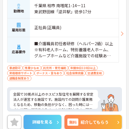
千葉県 柏市 南増尾1-14ー11
勤務地
東武野田線「逆井駅」徒歩17分
正社員(正職員)
雇用形態
■介護職員初任者研修（ヘルパー2級）以上
※有料老人ホーム、特別養護老人ホーム、
応募要件
グループホームなど介護施設での経験ある
方歓迎 ※ホスピス勤務（訪問介護）や「看
取り」が初めての方も可
車通勤可
残業少なめ
託児所・育児補助
年間休日110日以上
資格取得サポート
ボーナス・賞与あり
社会保険完備
交通費支給
退職金制度あり
全国で30拠点以上のホスピス型住宅を展開する安定
法人が運営する施設です。施設内での訪問介護業務
となるため、移動の負担が少なく、困った時にはす
ぐに仲間に相談できるチーム体制が魅力です。残業
は全社平均残業月5時間程度と少なく、3日以上の連
続休暇で支援金が支給される独自の制度や、美容皮
詳細を見る
無料
紹介してもらう
膚科などの割引が受けられる福利厚生も充実してい