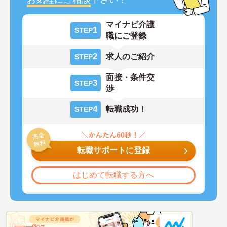
マイナビ介護
1
STEP
職にご登録
2
求人のご紹介
STEP
面接・条件交
3
STEP
渉
4
転職成功！
STEP
転職サポートに登録
はじめて転職する方へ