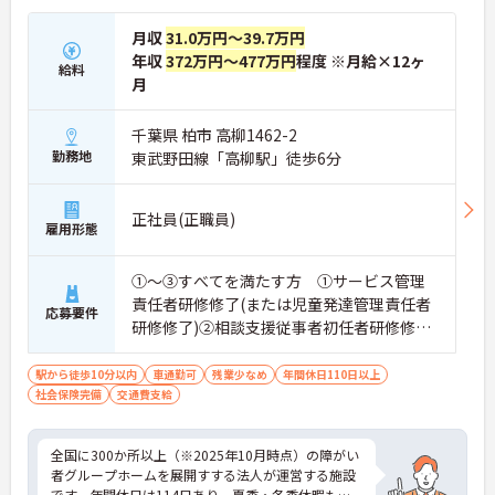
月収
31.0万円～39.7万円
年収
372万円～477万円
程度 ※月給×12ヶ
給料
月
千葉県 柏市 高柳1462-2
勤務地
東武野田線「高柳駅」徒歩6分
正社員(正職員)
雇用形態
①～③すべてを満たす方 ①サービス管理
責任者研修修了(または児童発達管理責任者
応募要件
研修修了)②相談支援従事者初任者研修修了
(または相談支援従事者実務者研修修了)③普
通自動車運転免許(AT限定可)
駅から徒歩10分以内
車通勤可
残業少なめ
年間休日110日以上
社会保険完備
交通費支給
全国に300か所以上（※2025年10月時点）の障がい
者グループホームを展開すする法人が運営する施設
です。年間休日は114日あり、夏季・冬季休暇もし