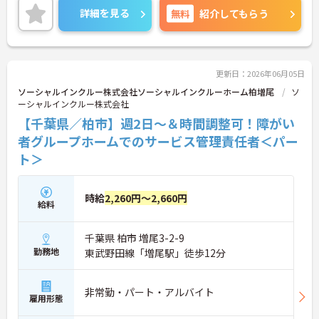
エリアマネージャーがしっかりとサポートしますの
詳細を見る
無料
紹介してもらう
で、未経験でも安心して働けます。昇給・賞与制度
があり、頑張りがきちんと評価される職場です。ご
興味のある方には、面接対策ポイントなど、さらに
詳細をご案内しますのでお気軽にご相談ください！
更新日：2026年06月05日
ソーシャルインクルー株式会社ソーシャルインクルーホーム柏増尾
ソ
ーシャルインクルー株式会社
【千葉県／柏市】週2日～＆時間調整可！障がい
者グループホームでのサービス管理責任者＜パー
ト＞
時給
2,260円～2,660円
給料
千葉県 柏市 増尾3-2-9
勤務地
東武野田線「増尾駅」徒歩12分
非常勤・パート・アルバイト
雇用形態