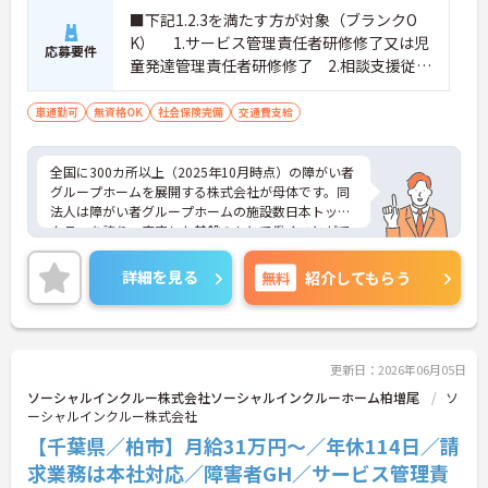
■下記1.2.3を満たす方が対象（ブランクO
K） 1.サービス管理責任者研修修了又は児
応募要件
童発達管理責任者研修修了 2.相談支援従事
者初任者研修修了又は相談支援従事者実務
者研修修了 3.普通自動車運転免許(AT限定
車通勤可
無資格OK
社会保険完備
交通費支給
可)
全国に300カ所以上（2025年10月時点）の障がい者
グループホームを展開する株式会社が母体です。同
法人は障がい者グループホームの施設数日本トップ
クラスを誇り、安定した基盤のもとで働くことがで
きます。 週2日～、勤務時間は調整可能、平日のみ
の勤務もご相談いただけます。子育て中の方も多数
詳細を見る
無料
紹介してもらう
活躍されているなど、ライフスタイルに合わせた柔
軟な働き方が実現できる環境です。20代から60代ま
で幅広い年代のスタッフが在籍しており、風通しの
良い職場です。キャリアアップを目指す方には、正
社員登用制度も用意されています。資格を活かし、
更新日：2026年06月05日
ワークライフバランスを大切にしながら長期的にキ
ソーシャルインクルー株式会社ソーシャルインクルーホーム柏増尾
ソ
ャリアを築きたい方におすすめです。 ご興味のある
ーシャルインクルー株式会社
方は詳細等をお伝えしますので、お気軽にお問い合
【千葉県／柏市】月給31万円～／年休114日／請
わせください。
求業務は本社対応／障害者GH／サービス管理責