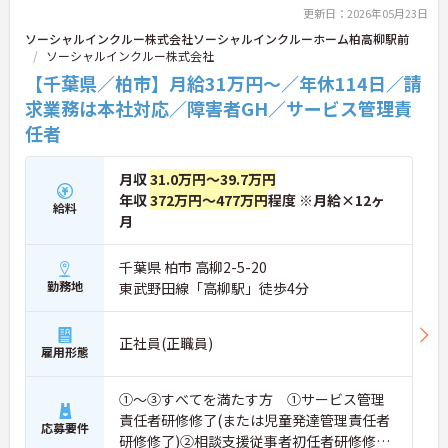
括対応するため、利用者さまへの支援に集中できま
更新日：2026年05月23日
す。キャリアアップを目指したい方、プライベート
ソーシャルインクルー株式会社ソーシャルインクルーホーム柏高柳駅前
と両立しながら専門性を高めたい方におすすめで
ソーシャルインクルー株式会社
す。ご興味のある方は詳細等をお伝えしますので、
お気軽にお問い合わせください。
【千葉県／柏市】月給31万円～／年休114日／請
求業務は本社対応／障害者GH／サービス管理責
任者
月収
31.0万円～39.7万円
年収
372万円～477万円
程度 ※月給×12ヶ
給料
月
千葉県 柏市 高柳2-5-20
勤務地
東武野田線「高柳駅」徒歩4分
正社員(正職員)
雇用形態
①～③すべてを満たす方 ①サービス管理
責任者研修修了(または児童発達管理責任者
応募要件
研修修了)②相談支援従事者初任者研修修了