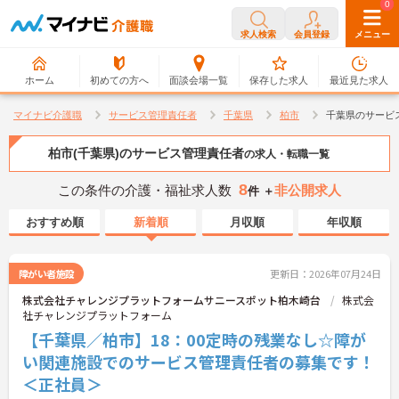
0
0
求人検索
会員登録
メニュー
ホーム
初めての方へ
面談会場一覧
保存した求人
最近見た求人
マイナビ介護職
サービス管理責任者
千葉県
柏市
千葉県のサービ
柏市(千葉県)のサービス管理責任者
の求人・転職一覧
8
この条件の介護・福祉求人数
非公開求人
件 ＋
おすすめ順
新着順
月収順
年収順
障がい者施設
更新日：2026年07月24日
株式会社チャレンジプラットフォームサニースポット柏木崎台
株式会
社チャレンジプラットフォーム
【千葉県／柏市】18：00定時の残業なし☆障が
い関連施設でのサービス管理責任者の募集です！
＜正社員＞