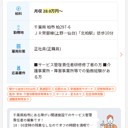
月収
28.0万円
～
給料
千葉県 柏市 柏297-6
勤務地
ＪＲ常磐線(上野－仙台)「北柏駅」徒歩10分
正社員(正職員)
雇用形態
■サービス管理責任者研修修了者の方 ■介
護事業所・障害事業所等での勤務経験があ
応募要件
る方
駅から徒歩10分以内
車通勤可
日勤のみ
資格取得サポート
研修制度あり
産休･育休･介護休暇取得実績あり
ボーナス・賞与あり
社会保険完備
退職金制度あり
千葉県柏市にある障がい関連施設でのサービス管理
責任者の募集です！
18：00定時の残業なしなのでオフの時間を満喫でき