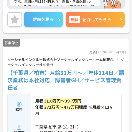
です。年間休日は114日あり、夏季・冬季休暇もし
っかり取得できます。産前産後・育児休暇制度の活
用実績も豊富で、子育て中の方も多数活躍してお
り、ライフステージに変化があっても安心して長く
詳細を見る
無料
紹介してもらう
働ける環境です。職場では20代から60代まで幅広い
年代のスタッフがそれぞれの経験を活かして活躍し
ています。一般社員研修や外部勉強会受講支援な
ど、スキルアップを支える制度が整っているため安
募集停止
心です。また、請求・申請業務は本社専門部署が一
括対応するため、利用者さまへの支援に集中できま
更新日：2026年05月23日
す。キャリアアップを目指したい方、プライベート
ソーシャルインクルー株式会社ソーシャルインクルーホーム柏藤心
ソ
と両立しながら専門性を高めたい方におすすめで
ーシャルインクルー株式会社
す。ご興味のある方は詳細等をお伝えしますので、
お気軽にお問い合わせください。
【千葉県／柏市】月給31万円～／年休114日／請
求業務は本社対応／障害者GH／サービス管理責
任者
月収
31.0万円～39.7万円
年収
372万円～477万円
程度 ※月給×12ヶ
給料
月
千葉県 柏市 藤心1-21-3