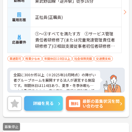
勤務地
東武野田線「逆井駅」徒歩16分
正社員(正職員)
雇用形態
①～③すべてを満たす方 ①サービス管理
責任者研修修了(または児童発達管理責任者
応募要件
研修修了)②相談支援従事者初任者研修修了
(または相談支援従事者実務者研修修了)③普
通自動車運転免許(AT限定可)
車通勤可
残業少なめ
年間休日110日以上
社会保険完備
交通費支給
全国に300か所以上（※2025年10月時点）の障がい
者グループホームを展開すする法人が運営する施設
です。年間休日は114日あり、夏季・冬季休暇もし
っかり取得できます。産前産後・育児休暇制度の活
用実績も豊富で、子育て中の方も多数活躍してお
最新の募集状況を問
り、ライフステージに変化があっても安心して長く
詳細を見る
無料
い合わせる
働ける環境です。職場では20代から60代まで幅広い
年代のスタッフがそれぞれの経験を活かして活躍し
ています。一般社員研修や外部勉強会受講支援な
ど、スキルアップを支える制度が整っているため安
募集停止
心です。また、請求・申請業務は本社専門部署が一