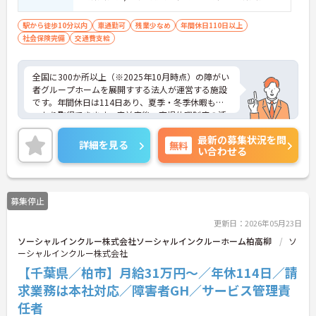
(または相談支援従事者実務者研修修了)③普
通自動車運転免許(AT限定可)
駅から徒歩10分以内
車通勤可
残業少なめ
年間休日110日以上
社会保険完備
交通費支給
全国に300か所以上（※2025年10月時点）の障がい
者グループホームを展開すする法人が運営する施設
です。年間休日は114日あり、夏季・冬季休暇もし
っかり取得できます。産前産後・育児休暇制度の活
用実績も豊富で、子育て中の方も多数活躍してお
最新の募集状況を問
り、ライフステージに変化があっても安心して長く
詳細を見る
無料
い合わせる
働ける環境です。職場では20代から60代まで幅広い
年代のスタッフがそれぞれの経験を活かして活躍し
ています。一般社員研修や外部勉強会受講支援な
ど、スキルアップを支える制度が整っているため安
募集停止
心です。また、請求・申請業務は本社専門部署が一
括対応するため、利用者さまへの支援に集中できま
更新日：2026年05月23日
す。キャリアアップを目指したい方、プライベート
ソーシャルインクルー株式会社ソーシャルインクルーホーム柏高柳
ソ
と両立しながら専門性を高めたい方におすすめで
ーシャルインクルー株式会社
す。ご興味のある方は詳細等をお伝えしますので、
お気軽にお問い合わせください。
【千葉県／柏市】月給31万円～／年休114日／請
求業務は本社対応／障害者GH／サービス管理責
任者