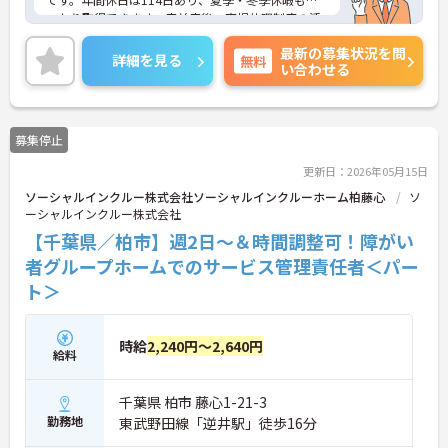
っかり取得できます。産前産後・育児休暇制度の活
用実績も豊富で、子育て中の方も多数活躍してお
最新の募集状況を問
り、ライフステージに変化があっても安心して長く
詳細を見る
無料
い合わせる
働ける環境です。職場では20代から60代まで幅広い
年代のスタッフがそれぞれの経験を活かして活躍し
ています。一般社員研修や外部勉強会受講支援な
ど、スキルアップを支える制度が整っているため安
募集停止
心です。また、請求・申請業務は本社専門部署が一
括対応するため、利用者さまへの支援に集中できま
更新日：2026年05月15日
す。キャリアアップを目指したい方、プライベート
ソーシャルインクルー株式会社ソーシャルインクルーホーム柏藤心
ソ
と両立しながら専門性を高めたい方におすすめで
ーシャルインクルー株式会社
す。ご興味のある方は詳細等をお伝えしますので、
お気軽にお問い合わせください。
【千葉県／柏市】週2日～＆時間調整可！障がい
者グループホームでのサービス管理責任者＜パー
ト＞
時給
2,240円～2,640円
給料
千葉県 柏市 藤心1-21-3
勤務地
東武野田線「逆井駅」徒歩16分