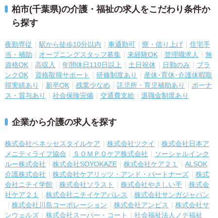
柏市(千葉県)の介護・福祉の求人をこだわり条件か
ら探す
夜勤専従
駅から徒歩10分以内
車通勤可
寮・借り上げ
住宅手
当・補助
オープニングスタッフ募集
未経験OK
管理職求人
無
資格OK
高収入
年間休日110日以上
土日祝休
日勤のみ
ブラ
ンクOK
資格取得サポート
研修制度あり
産休･育休･介護休暇取
得実績あり
新卒OK
残業少なめ
託児所・育児補助あり
ボーナ
ス・賞与あり
社会保険完備
交通費支給
退職金制度あり
企業から介護の求人を探す
株式会社ベネッセスタイルケア
株式会社ツクイ
株式会社日本ア
メニティライフ協会
ＳＯＭＰＯケア株式会社
ソーシャルインク
ルー株式会社
株式会社SOYOKAZE
株式会社ケア２１
ALSOK
介護株式会社
株式会社ケアリッツ・アンド・パートナーズ
株式
会社ニチイ学館
株式会社ソラスト
株式会社やさしい手
株式会
社ケア２１
株式会社ニチイケアパレス
株式会社サンガジャパン
株式会社川島コーポレーション
株式会社アンビス
株式会社サ
ンウェルズ
株式会社スーパー・コート
社会福祉法人ノテ福祉