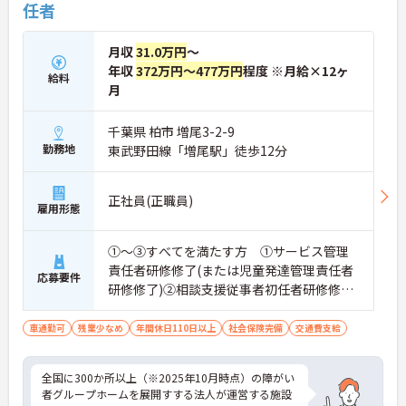
任者
月収
31.0万円
～
年収
372万円～477万円
程度 ※月給×12ヶ
給料
月
千葉県 柏市 増尾3-2-9
勤務地
東武野田線「増尾駅」徒歩12分
正社員(正職員)
雇用形態
①～③すべてを満たす方 ①サービス管理
責任者研修修了(または児童発達管理責任者
応募要件
研修修了)②相談支援従事者初任者研修修了
(または相談支援従事者実務者研修修了)③普
通自動車運転免許(AT限定可)
車通勤可
残業少なめ
年間休日110日以上
社会保険完備
交通費支給
全国に300か所以上（※2025年10月時点）の障がい
者グループホームを展開すする法人が運営する施設