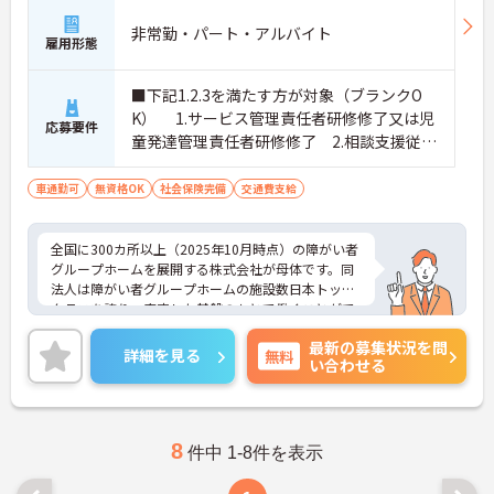
非常勤・パート・アルバイト
雇用形態
■下記1.2.3を満たす方が対象（ブランクO
K） 1.サービス管理責任者研修修了又は児
応募要件
童発達管理責任者研修修了 2.相談支援従事
者初任者研修修了又は相談支援従事者実務
者研修修了 3.普通自動車運転免許(AT限定
車通勤可
無資格OK
社会保険完備
交通費支給
可)
全国に300カ所以上（2025年10月時点）の障がい者
グループホームを展開する株式会社が母体です。同
法人は障がい者グループホームの施設数日本トップ
クラスを誇り、安定した基盤のもとで働くことがで
きます。 週2日～、勤務時間は調整可能、平日のみ
最新の募集状況を問
の勤務もご相談いただけます。子育て中の方も多数
詳細を見る
無料
い合わせる
活躍されているなど、ライフスタイルに合わせた柔
軟な働き方が実現できる環境です。20代から60代ま
で幅広い年代のスタッフが在籍しており、風通しの
良い職場です。キャリアアップを目指す方には、正
社員登用制度も用意されています。資格を活かし、
8
件中 1-8件を表示
ワークライフバランスを大切にしながら長期的にキ
ャリアを築きたい方におすすめです。 ご興味のある