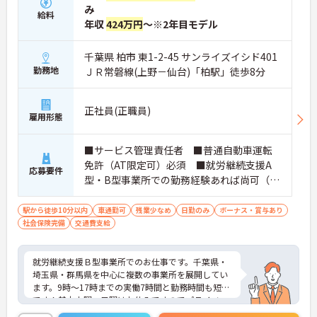
み
給料
年収
424万円
～※2年目モデル
千葉県 柏市 東1-2-45 サンライズイシド401
勤務地
ＪＲ常磐線(上野－仙台)「柏駅」徒歩8分
正社員(正職員)
雇用形態
■サービス管理責任者 ■普通自動車運転
免許（AT限定可）必須 ■就労継続支援A
応募要件
型・B型事業所での勤務経験あれば尚可（未
経験でも可）
駅から徒歩10分以内
車通勤可
残業少なめ
日勤のみ
ボーナス・賞与あり
社会保険完備
交通費支給
就労継続支援Ｂ型事業所でのお仕事です。千葉県・
埼玉県・群馬県を中心に複数の事業所を展開してい
ます。9時～17時までの実働7時間と勤務時間も短め
です！基本土曜・日曜はお休みですのでプライベー
トとのメリハリのある働き方が可能です。代表者や