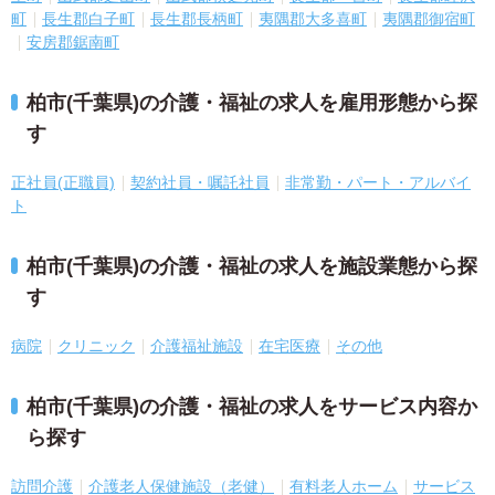
町
長生郡白子町
長生郡長柄町
夷隅郡大多喜町
夷隅郡御宿町
安房郡鋸南町
柏市(千葉県)の介護・福祉の求人を雇用形態から探
す
正社員(正職員)
契約社員・嘱託社員
非常勤・パート・アルバイ
ト
柏市(千葉県)の介護・福祉の求人を施設業態から探
す
病院
クリニック
介護福祉施設
在宅医療
その他
柏市(千葉県)の介護・福祉の求人をサービス内容か
ら探す
訪問介護
介護老人保健施設（老健）
有料老人ホーム
サービス