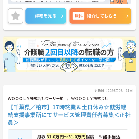
ます。家事やプライベートとの両立がしやすい職場
です。
社外研修補助や資格取得支援制度などの福利厚生が
詳細を見る
無料
紹介してもらう
充実しているので、スキルアップを目指している方
にもおすすめの求人です◎
ご興味のある方には、面接対策ポイントなど、さら
に詳細をお話しいたしますのでお気軽にご相談くだ
さい！
更新日：2026年06月11日
ＷＯＯＯＬＹ株式会社ウーリー柏
ＷＯＯＯＬＹ株式会社
【千葉県／柏市】17時終業＆土日休み☆就労継
続支援事業所にてサービス管理責任者募集＜正社
員＞
月収
31.0万円～31.0万円
程度 ※諸手当込