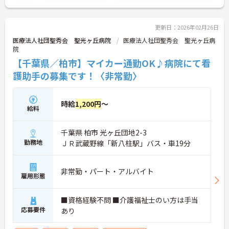
更新日：2026年02月26日
医療法人社団聖秀会 聖光ヶ丘病院
医療法人社団聖秀会 聖光ヶ丘病
院
【千葉県／柏市】マイカー通勤OK♪病院にて看
護助手の募集です！〈非常勤〉
時給
1,200円
～
給料
千葉県 柏市 光ヶ丘団地2-3
勤務地
ＪＲ武蔵野線「新八柱駅」バス・車19分
非常勤・パート・アルバイト
雇用形態
■資格経験不問 ■介護福祉士のい方は手当
応募要件
あり