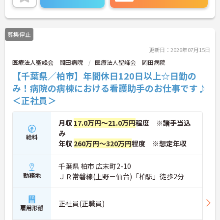
募集停止
更新日：2026年07月15日
医療法人聖峰会 岡田病院
医療法人聖峰会 岡田病院
【千葉県／柏市】年間休日120日以上☆日勤の
み！病院の病棟における看護助手のお仕事です♪
＜正社員＞
月収
17.0万円～21.0万円
程度 ※諸手当込
み
給料
年収
260万円～320万円
程度 ※想定年収
千葉県 柏市 広末町2-10
勤務地
ＪＲ常磐線(上野－仙台)「柏駅」徒歩2分
正社員(正職員)
雇用形態