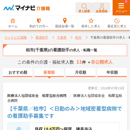
0
0
求人検索
会員登録
メニュー
ホーム
初めての方へ
面談会場一覧
保存した求人
最近見た求人
マイナビ介護職
看護助手
千葉県
柏市
千葉県の看護助手の求人・
柏市(千葉県)の看護助手
の求人・転職一覧
11
この条件の介護・福祉求人数
非公開求人
件 ＋
おすすめ順
新着順
月収順
年収順
更新日：2026年07月15日
医療法人社団協友会 柏厚生総合病院
医療法人社団協友会 柏厚生総
合病院
【千葉県／柏市】＜日勤のみ＞地域密着型病院で
の看護助手募集です
月収
18.6万円
～程度 諸手当込