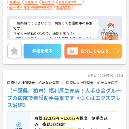
車通勤可
未経験OK
無資格OK
資格取得サポート
産休･育休･介護休暇取得実績あり
交通費支給
千葉県柏市にございます、病院にて看護助手の募集
です！
マイカー通勤OKなので、通勤も楽々♪
ご興味のある方は、マイナビ介護職までお問い合わ
せください。
詳細を見る
無料
紹介してもらう
更新日：2026年02月18日
医療法人社団葵会 柏たなか病院
医療法人社団葵会 柏たなか病院
【千葉県／柏市】福利厚生充実！大手葵会グルー
プの病院で看護助手募集です《つくばエクスプレ
ス沿線》
月収
23.2万円～25.0万円
程度 諸手当込
み 夜勤5回想定