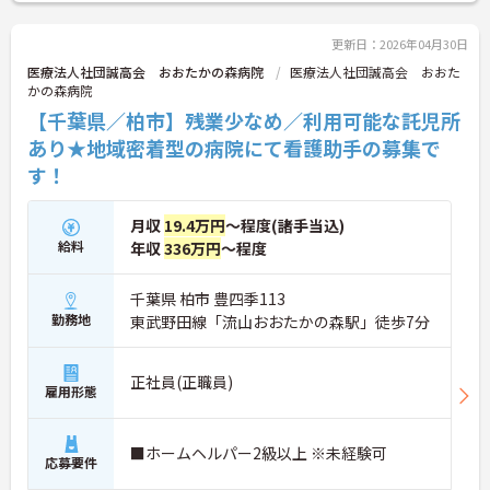
更新日：2026年04月30日
医療法人社団誠高会 おおたかの森病院
医療法人社団誠高会 おおた
かの森病院
【千葉県／柏市】残業少なめ／利用可能な託児所
あり★地域密着型の病院にて看護助手の募集で
す！
月収
19.4万円
～程度(諸手当込)
給料
年収
336万円
～程度
千葉県 柏市 豊四季113
勤務地
東武野田線「流山おおたかの森駅」徒歩7分
正社員(正職員)
雇用形態
■ホームヘルパー2級以上 ※未経験可
応募要件