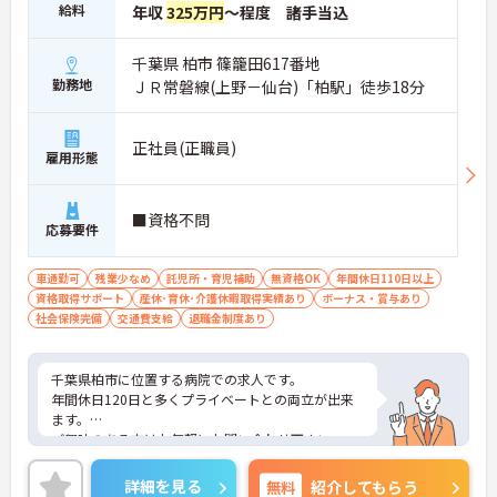
給料
年収
325万円
～程度 諸手当込
千葉県 柏市 篠籠田617番地
勤務地
ＪＲ常磐線(上野－仙台)「柏駅」徒歩18分
正社員(正職員)
雇用形態
■資格不問
応募要件
車通勤可
残業少なめ
託児所・育児補助
無資格OK
年間休日110日以上
資格取得サポート
産休･育休･介護休暇取得実績あり
ボーナス・賞与あり
社会保険完備
交通費支給
退職金制度あり
千葉県柏市に位置する病院での求人です。
年間休日120日と多くプライベートとの両立が出来
ます。
ご興味のある方はお気軽にお問い合わせ下さい。
詳細を見る
無料
紹介してもらう