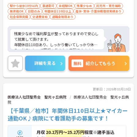
駅から徒歩10分以内
車通勤可
未経験OK
残業少なめ
託児所・育児補助
無資格OK
日勤のみ
年間休日110日以上
産休･育休･介護休暇取得実績あり
社会保険完備
交通費支給
退職金制度あり
残業少なめで福利厚生が整っておりますので安心し
て就業して頂けます。
年間休日110日あり、しっかり働いてしっかり休め
る、社員にとって理想の働き方を実現できます♪
ご興味のある方はお気軽にお問い合わせ下さい。
詳細を見る
無料
紹介してもらう
更新日：2026年03月19日
医療法人社団聖秀会 聖光ヶ丘病院
医療法人社団聖秀会 聖光ヶ丘病
院
【千葉県／柏市】年間休日110日以上★マイカー
通勤OK♪病院にて看護助手の募集です！
月収
20.2万円～25.2万円
程度※諸手当込