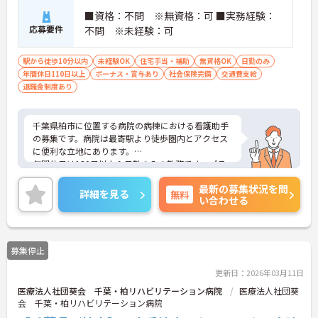
■資格：不問 ※無資格：可 ■実務経験：
応募要件
不問 ※未経験：可
駅から徒歩10分以内
未経験OK
住宅手当・補助
無資格OK
日勤のみ
年間休日110日以上
ボーナス・賞与あり
社会保険完備
交通費支給
退職金制度あり
千葉県柏市に位置する病院の病棟における看護助手
の募集です。病院は最寄駅より徒歩圏内とアクセス
に便利な立地にあります。
年間休日は120日以上＆日勤のみの勤務です。プラ
イベートとのメリハリのある働き方が可能です。ま
最新の募集状況を問
た、賞与は計3.6ヶ月分の支給実績があり、頑張りが
詳細を見る
無料
い合わせる
きちんと評価される職場です。
ご興味のある方には、面接対策ポイントなど、さら
に詳細をご案内しますのでお気軽にご相談くださ
い！
募集停止
更新日：2026年03月11日
医療法人社団葵会 千葉・柏リハビリテーション病院
医療法人社団葵
会 千葉・柏リハビリテーション病院