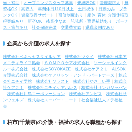
当・補助
オープニングスタッフ募集
未経験OK
管理職求人
無
資格OK
高収入
年間休日110日以上
土日祝休
日勤のみ
ブラ
ンクOK
資格取得サポート
研修制度あり
産休･育休･介護休暇取
得実績あり
新卒OK
残業少なめ
託児所・育児補助あり
ボーナ
ス・賞与あり
社会保険完備
交通費支給
退職金制度あり
企業から介護の求人を探す
株式会社ベネッセスタイルケア
株式会社ツクイ
株式会社日本ア
メニティライフ協会
ＳＯＭＰＯケア株式会社
ソーシャルインク
ルー株式会社
株式会社SOYOKAZE
株式会社ケア２１
ALSOK
介護株式会社
株式会社ケアリッツ・アンド・パートナーズ
株式
会社ニチイ学館
株式会社ソラスト
株式会社やさしい手
株式会
社ケア２１
株式会社ニチイケアパレス
株式会社サンガジャパン
株式会社川島コーポレーション
株式会社アンビス
株式会社サ
ンウェルズ
株式会社スーパー・コート
社会福祉法人ノテ福祉
会
柏市(千葉県)の介護・福祉の求人を職種から探す