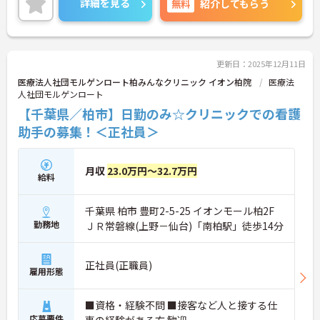
詳細を見る
無料
紹介してもらう
ご興味のある方はお気軽にお問い合わせ下さいま
せ。
更新日：2025年12月11日
医療法人社団モルゲンロート柏みんなクリニック イオン柏院
医療法
人社団モルゲンロート
【千葉県／柏市】日勤のみ☆クリニックでの看護
助手の募集！＜正社員＞
月収
23.0万円～32.7万円
給料
千葉県 柏市 豊町2-5-25 イオンモール柏2F
勤務地
ＪＲ常磐線(上野－仙台)「南柏駅」徒歩14分
正社員(正職員)
雇用形態
■資格・経験不問 ■接客など人と接する仕
応募要件