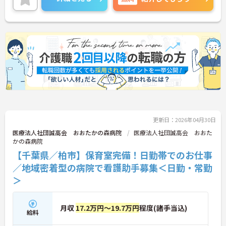
更新日：2026年04月30日
医療法人社団誠高会 おおたかの森病院
医療法人社団誠高会 おおた
かの森病院
【千葉県／柏市】保育室完備！日勤帯でのお仕事
／地域密着型の病院で看護助手募集＜日勤・常勤
＞
月収
17.2万円～19.7万円
程度(諸手当込)
給料