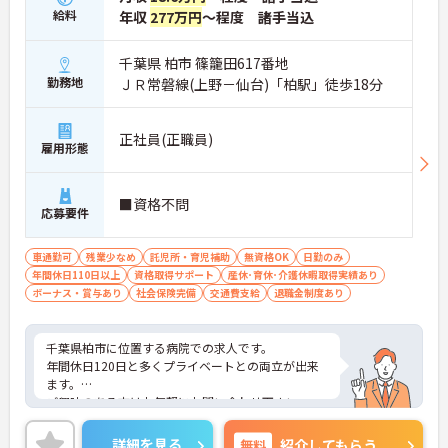
給料
年収
277万円
～程度 諸手当込
千葉県 柏市 篠籠田617番地
勤務地
ＪＲ常磐線(上野－仙台)「柏駅」徒歩18分
正社員(正職員)
雇用形態
■資格不問
応募要件
車通勤可
残業少なめ
託児所・育児補助
無資格OK
日勤のみ
年間休日110日以上
資格取得サポート
産休･育休･介護休暇取得実績あり
ボーナス・賞与あり
社会保険完備
交通費支給
退職金制度あり
千葉県柏市に位置する病院での求人です。
年間休日120日と多くプライベートとの両立が出来
ます。
ご興味のある方はお気軽にお問い合わせ下さい。
詳細を見る
無料
紹介してもらう