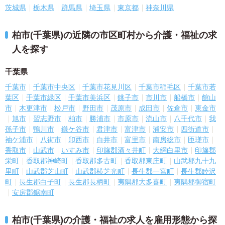
茨城県
栃木県
群馬県
埼玉県
東京都
神奈川県
柏市(千葉県)の近隣の市区町村から介護・福祉の求
人を探す
千葉県
千葉市
千葉市中央区
千葉市花見川区
千葉市稲毛区
千葉市若
葉区
千葉市緑区
千葉市美浜区
銚子市
市川市
船橋市
館山
市
木更津市
松戸市
野田市
茂原市
成田市
佐倉市
東金市
旭市
習志野市
柏市
勝浦市
市原市
流山市
八千代市
我
孫子市
鴨川市
鎌ケ谷市
君津市
富津市
浦安市
四街道市
袖ケ浦市
八街市
印西市
白井市
富里市
南房総市
匝瑳市
香取市
山武市
いすみ市
印旛郡酒々井町
大網白里市
印旛郡
栄町
香取郡神崎町
香取郡多古町
香取郡東庄町
山武郡九十九
里町
山武郡芝山町
山武郡横芝光町
長生郡一宮町
長生郡睦沢
町
長生郡白子町
長生郡長柄町
夷隅郡大多喜町
夷隅郡御宿町
安房郡鋸南町
柏市(千葉県)の介護・福祉の求人を雇用形態から探