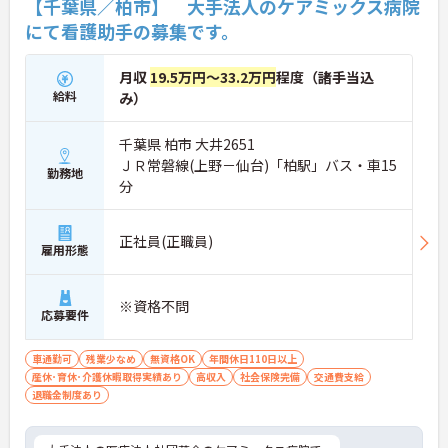
【千葉県／柏市】 大手法人のケアミックス病院
にて看護助手の募集です。
月収
19.5万円～33.2万円
程度（諸手当込
給料
み）
千葉県 柏市 大井2651
ＪＲ常磐線(上野－仙台)「柏駅」バス・車15
勤務地
分
正社員(正職員)
雇用形態
※資格不問
応募要件
車通勤可
残業少なめ
無資格OK
年間休日110日以上
産休･育休･介護休暇取得実績あり
高収入
社会保険完備
交通費支給
退職金制度あり