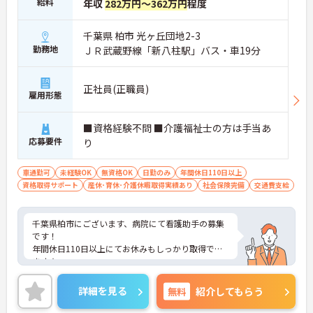
給料
年収
282万円～362万円
程度
千葉県 柏市 光ヶ丘団地2-3
勤務地
ＪＲ武蔵野線「新八柱駅」バス・車19分
正社員(正職員)
雇用形態
■資格経験不問 ■介護福祉士の方は手当あ
応募要件
り
車通勤可
未経験OK
無資格OK
日勤のみ
年間休日110日以上
資格取得サポート
産休･育休･介護休暇取得実績あり
社会保険完備
交通費支給
千葉県柏市にございます、病院にて看護助手の募集
です！
年間休日110日以上にてお休みもしっかり取得でき
ます★
マイカー通勤OKなので、通勤も楽々♪
ご興味のある方は、マイナビ介護職までお問い合わ
詳細を見る
無料
紹介してもらう
せください。