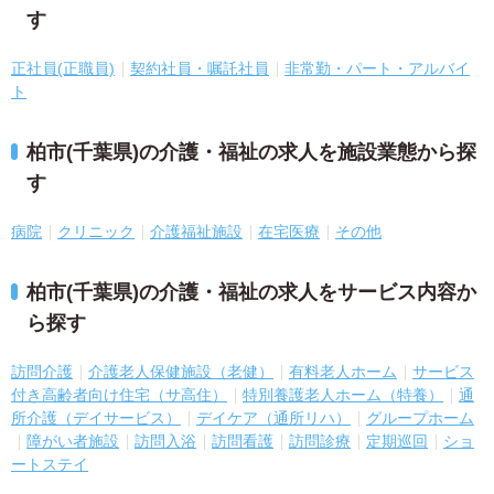
す
正社員(正職員)
契約社員・嘱託社員
非常勤・パート・アルバイ
ト
柏市(千葉県)の介護・福祉の求人を施設業態から探
す
病院
クリニック
介護福祉施設
在宅医療
その他
柏市(千葉県)の介護・福祉の求人をサービス内容か
ら探す
訪問介護
介護老人保健施設（老健）
有料老人ホーム
サービス
付き高齢者向け住宅（サ高住）
特別養護老人ホーム（特養）
通
所介護（デイサービス）
デイケア（通所リハ）
グループホーム
障がい者施設
訪問入浴
訪問看護
訪問診療
定期巡回
ショ
ートステイ