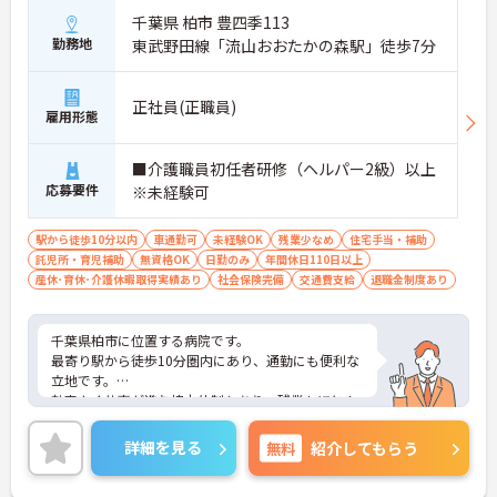
千葉県 柏市 豊四季113
勤務地
東武野田線「流山おおたかの森駅」徒歩7分
正社員(正職員)
雇用形態
■介護職員初任者研修（ヘルパー2級）以上
応募要件
※未経験可
駅から徒歩10分以内
車通勤可
未経験OK
残業少なめ
住宅手当・補助
託児所・育児補助
無資格OK
日勤のみ
年間休日110日以上
産休･育休･介護休暇取得実績あり
社会保険完備
交通費支給
退職金制度あり
千葉県柏市に位置する病院です。
最寄り駅から徒歩10分圏内にあり、通勤にも便利な
立地です。
効率よく仕事が進む協力体制もあり、残業もほとん
どありません。
ご興味のある方はお気軽にお問い合わせ下さい。
詳細を見る
無料
紹介してもらう