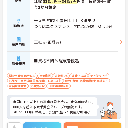
給料
年収
318万円～348万円
程度 夜勤5回＋賞
与3か月想定
千葉県 柏市 小青田１丁目３番地２
勤務地
つくばエクスプレス「柏たなか駅」徒歩1分
正社員(正職員)
雇用形態
■資格不問 ※経験者優遇
応募要件
駅から徒歩10分以内
車通勤可
未経験OK
残業少なめ
寮・借り上げ
託児所・育児補助
年間休日110日以上
産休･育休･介護休暇取得実績あり
社会保険完備
交通費支給
退職金制度あり
全国に100以上もの事業施設を持ち、全従業員数10,
000人を超える大手葵会グループの病院です。
2015年11月に移転し、設備が整った綺麗な職場なの
で利用者様はもちろんのこと、スタッフも過ごしや
すい環境です。また、スタッフ間も仲が良く、他部
署とも隔たりなくコミュニケーションが図れます。