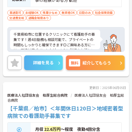
事の経験がある方 歓迎
車通勤可
未経験OK
残業少なめ
無資格OK
日勤のみ
社会保険完備
交通費支給
退職金制度あり
千葉県柏市に位置するクリニックにて看護助手の募
集です！週4日勤務も相談可能で、プライベートの
時間もしっかりと確保できます◎ご興味ある方に
は、面接対策ポイントなど、さらに詳細をお話しい
たしますのでお気軽にご相談ください！
詳細を見る
無料
紹介してもらう
更新日：2025年06月05日
医療法人社団協友会 柏厚生総合病院
医療法人社団協友会 柏厚生総
合病院
【千葉県／柏市】＜年間休日120日＞地域密着型
病院での看護助手募集です
月収
22.6万円
～程度 夜勤4回分含