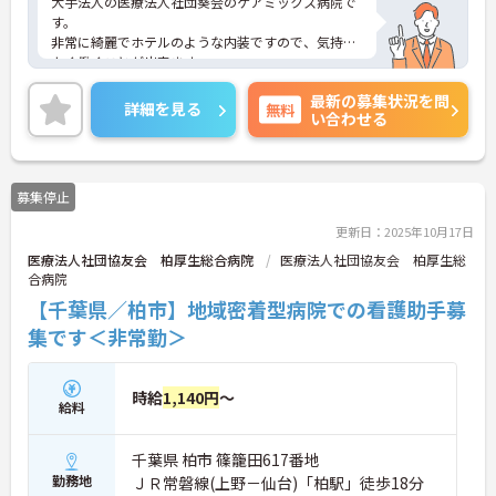
大手法人の医療法人社団葵会のケアミックス病院で
す。
非常に綺麗でホテルのような内装ですので、気持ち
よく働くことが出来ます。
福利厚生が整っておりますので安心して就業して頂
最新の募集状況を問
けます。
詳細を見る
無料
い合わせる
ご興味のある方はお気軽にお問い合わせください。
募集停止
更新日：2025年10月17日
医療法人社団協友会 柏厚生総合病院
医療法人社団協友会 柏厚生総
合病院
【千葉県／柏市】地域密着型病院での看護助手募
集です＜非常勤＞
時給
1,140円
～
給料
千葉県 柏市 篠籠田617番地
勤務地
ＪＲ常磐線(上野－仙台)「柏駅」徒歩18分