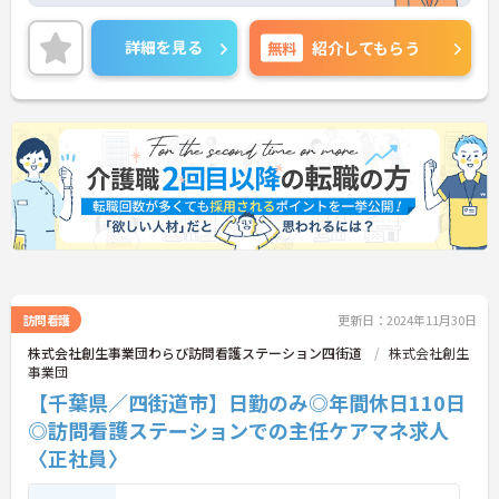
が可能です◎
ご興味ある方には、面接対策ポイントなど、さらに
詳細を見る
無料
紹介してもらう
詳細をお話しいたしますのでお気軽にご相談くださ
い！
訪問看護
更新日：2024年11月30日
株式会社創生事業団わらび訪問看護ステーション四街道
株式会社創生
事業団
【千葉県／四街道市】日勤のみ◎年間休日110日
◎訪問看護ステーションでの主任ケアマネ求人
〈正社員〉