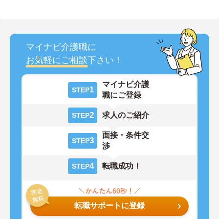
マイナビ介護職に
お気軽にご相談
下さい！
マイナビ介護
1
STEP
職にご登録
2
求人のご紹介
STEP
面接・条件交
3
STEP
渉
4
転職成功！
STEP
転職サポートに登録