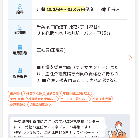
月収
28.0万円～35.0万円
程度 ※諸手当込
給料
千葉県 四街道市 池花2丁目22番4
勤務地
ＪＲ総武本線「物井駅」バス・車15分
正社員(正職員)
雇用形態
■介護支援専門員（ケアマネジャー）また
は、主任介護支援専門員の資格をお持ちの
応募要件
方 ■介護支援専門員として実務経験が5年以
上、または、ケアマネジメントリーダー研
修を修了している方 ■普通自動車運転免許
車通勤可
残業少なめ
日勤のみ
年間休日110日以上
産休･育休･介護休暇取得実績あり
(AT限定可／あれば尚可)
ボーナス・賞与あり
社会保険完備
交通費支給
退職金制度あり
千葉県四街道市にございます地域包括支援センター
にて、常勤の主任ケアマネジャーの募集です！
残業は少なめで、年間休日110日！プライベートな
時間もしっかり確保でき、メリハリをつけたご就業