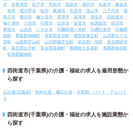
市
木更津市
松戸市
野田市
茂原市
成田市
佐倉市
東金市
旭市
習志野市
柏市
勝浦市
市原市
流山市
八千代市
我
孫子市
鴨川市
鎌ケ谷市
君津市
富津市
浦安市
四街道市
袖ケ浦市
八街市
印西市
白井市
富里市
南房総市
匝瑳市
香取市
山武市
いすみ市
印旛郡酒々井町
大網白里市
印旛郡
栄町
香取郡神崎町
香取郡多古町
香取郡東庄町
山武郡九十九
里町
山武郡芝山町
山武郡横芝光町
長生郡一宮町
長生郡睦沢
町
長生郡白子町
長生郡長柄町
夷隅郡大多喜町
夷隅郡御宿町
安房郡鋸南町
四街道市(千葉県)の介護・福祉の求人を雇用形態か
ら探す
正社員(正職員)
契約社員・嘱託社員
非常勤・パート・アルバイ
ト
四街道市(千葉県)の介護・福祉の求人を施設業態か
ら探す