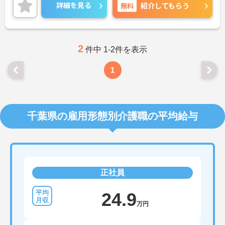
味のある方には、面接対策ポイントなど、さらに詳
詳細を見る
無料
紹介してもらう
細をお話しいたしますのでお気軽にご相談くださ
い！
2
件中 1-2件を表示
1
千葉県の雇用形態別介護職の平均給与
正社員
24.9
万円