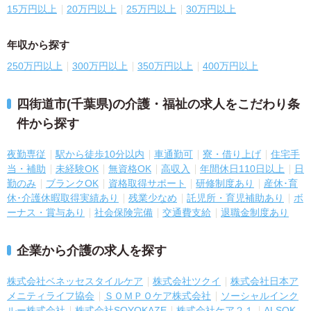
15万円以上
20万円以上
25万円以上
30万円以上
年収から探す
250万円以上
300万円以上
350万円以上
400万円以上
四街道市(千葉県)の介護・福祉の求人をこだわり条
件から探す
夜勤専従
駅から徒歩10分以内
車通勤可
寮・借り上げ
住宅手
当・補助
未経験OK
無資格OK
高収入
年間休日110日以上
日
勤のみ
ブランクOK
資格取得サポート
研修制度あり
産休･育
休･介護休暇取得実績あり
残業少なめ
託児所・育児補助あり
ボ
ーナス・賞与あり
社会保険完備
交通費支給
退職金制度あり
企業から介護の求人を探す
株式会社ベネッセスタイルケア
株式会社ツクイ
株式会社日本ア
メニティライフ協会
ＳＯＭＰＯケア株式会社
ソーシャルインク
ルー株式会社
株式会社SOYOKAZE
株式会社ケア２１
ALSOK