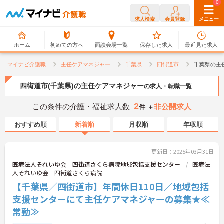
0
0
求人検索
会員登録
メニュー
ホーム
初めての方へ
面談会場一覧
保存した求人
最近見た求人
マイナビ介護職
主任ケアマネジャー
千葉県
四街道市
千葉県の主
四街道市(千葉県)の主任ケアマネジャー
の求人・転職一覧
2
この条件の介護・福祉求人数
非公開求人
件 ＋
おすすめ順
新着順
月収順
年収順
更新日：2025年03月31日
医療法人それいゆ会 四街道さくら病院地域包括支援センター
医療法
人それいゆ会 四街道さくら病院
【千葉県／四街道市】年間休日110日／地域包括
支援センターにて主任ケアマネジャーの募集★≪
常勤≫