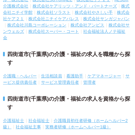
介護株式会社
株式会社ケアリッツ・アンド・パートナーズ
株式
会社ニチイ学館
株式会社ソラスト
株式会社やさしい手
株式会
社ケア２１
株式会社ニチイケアパレス
株式会社サンガジャパン
株式会社川島コーポレーション
株式会社アンビス
株式会社サ
ンウェルズ
株式会社スーパー・コート
社会福祉法人ノテ福祉
会
四街道市(千葉県)の介護・福祉の求人を職種から探
す
介護職・ヘルパー
生活相談員
看護助手
ケアマネージャー
サ
ービス提供責任者
サービス管理責任者
管理者
四街道市(千葉県)の介護・福祉の求人を資格から探
す
介護福祉士
社会福祉士
介護職員初任者研修（ホームヘルパー2
級）
社会福祉主事
実務者研修（ホームヘルパー1級）