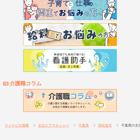
介護職コラム
マイナビ介護職
主任ケアマネジャー
千葉県
四街道市
千葉県の主