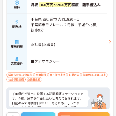
月収
18.0万円～20.0万円
程度 諸手当込み
給料
千葉県 四街道市 吉岡1830－1
千葉都市モノレール２号線「千城台北駅」
勤務地
徒歩9分
正社員(正職員)
雇用形態
■ケアマネジャー
応募要件
駅から徒歩10分以内
車通勤可
寮・借り上げ
日勤のみ
年間休日110日以上
社会保険完備
交通費支給
千葉県四街道市に位置する訪問看護ステーションで
す。今後、居宅を併設したいと考えておられます。
日勤のみで年間休日が110日あるため、しっかり働
きしっかり休める環境です。マイカー通勤可能で、
最寄り駅からは徒歩9分と通いやすい立地です。ご興