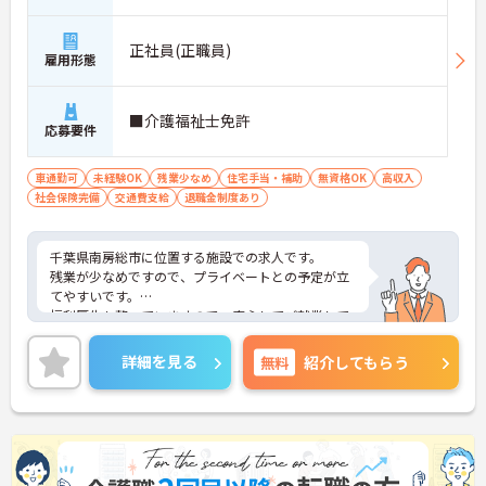
正社員(正職員)
雇用形態
■介護福祉士免許
応募要件
車通勤可
未経験OK
残業少なめ
住宅手当・補助
無資格OK
高収入
社会保険完備
交通費支給
退職金制度あり
千葉県南房総市に位置する施設での求人です。
残業が少なめですので、プライベートとの予定が立
てやすいです。
福利厚生も整っていますので、安心してご就業して
いただけます。
ご興味のある方は、お気軽にお問い合わせくださ
詳細を見る
無料
紹介してもらう
い。