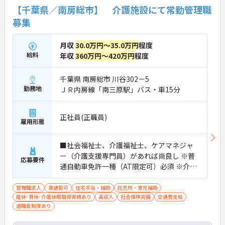
【千葉県／南房総市】 介護施設にて常勤管理職
募集
月収
30.0万円～35.0万円
程度
給料
年収
360万円～420万円
程度
千葉県 南房総市 川谷302－5
勤務地
ＪＲ内房線「南三原駅」バス・車15分
正社員(正職員)
雇用形態
■社会福祉士、介護福祉士、ケアマネジャ
ー（介護支援専門員）があれば尚良し ※普
応募要件
通自動車免許一種（AT限定可）必須 ※介護
業務経験、または管理職経験のある方
管理職求人
車通勤可
住宅手当・補助
託児所・育児補助
産休･育休･介護休暇取得実績あり
高収入
社会保険完備
交通費支給
退職金制度あり