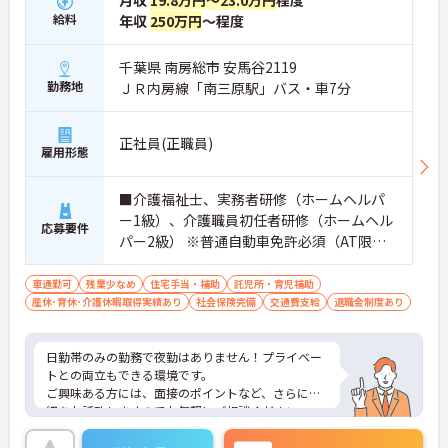
月収
19.8万円～23.0万円
程度
給料
年収
250万円
～程度
千葉県 南房総市 安馬谷2119
勤務地
ＪＲ内房線「南三原駅」バス・車7分
正社員(正職員)
雇用形態
■介護福祉士、実務者研修（ホームヘルパ
ー1級）、介護職員初任者研修（ホームヘル
応募要件
パー2級） ※普通自動車免許必須（AT限定
可） ※未経験者・無資格者応相談 ※介護実
務の経験があれば尚良
車通勤可
残業少なめ
住宅手当・補助
託児所・育児補助
産休･育休･介護休暇取得実績あり
社会保険完備
交通費支給
退職金制度あり
日勤帯のみの勤務で夜勤はありません！プライベー
トとの両立もできる環境です。
ご興味ある方には、面接のポイントなど、さらに詳
細をお話致しますのでお気軽にご相談ください。