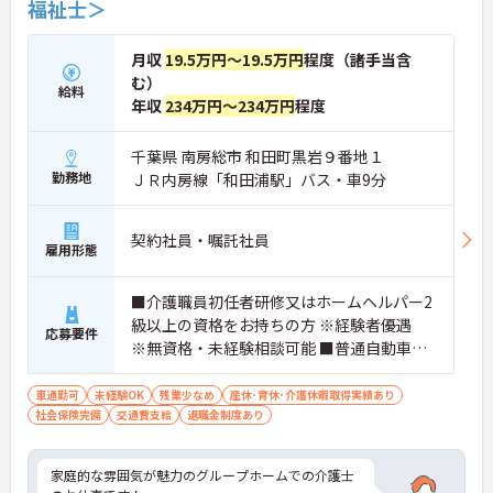
福祉士＞
月収
19.5万円～19.5万円
程度（諸手当含
む）
給料
年収
234万円～234万円
程度
千葉県 南房総市 和田町黒岩９番地１
勤務地
ＪＲ内房線「和田浦駅」バス・車9分
契約社員・嘱託社員
雇用形態
■介護職員初任者研修又はホームヘルパー2
級以上の資格をお持ちの方 ※経験者優遇
応募要件
※無資格・未経験相談可能 ■普通自動車運
転免許（AT限定可）
車通勤可
未経験OK
残業少なめ
産休･育休･介護休暇取得実績あり
社会保険完備
交通費支給
退職金制度あり
家庭的な雰囲気が魅力のグループホームでの介護士