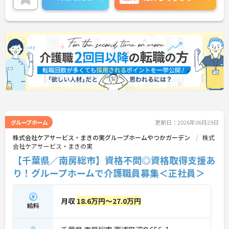
務できるので、ワークライフバランス重視の方にも
オススメの求人です！嬉しい賞与4.1か月分支給実績
あり♪
ご興味ある方には、面接対策ポイントなど、さらに
詳細をお話しいたしますのでお気軽にご相談くださ
い。
グループホーム
更新日：2026年06月29日
株式会社ケアサービス・まきの実グループホームやつかガーデン
株式
会社ケアサービス・まきの実
【千葉県／南房総市】資格不問◎資格取得支援あ
り！グループホームで介護職員募集＜正社員＞
月収
18.6万円～27.0万円
給料