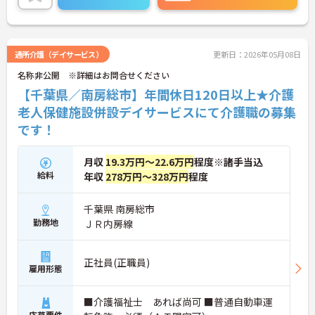
詳細をお話しいたしますのでお気軽にご相談くださ
い！
通所介護（デイサービス）
更新日：2026年05月08日
名称非公開 ※詳細はお問合せください
【千葉県／南房総市】年間休日120日以上★介護
老人保健施設併設デイサービスにて介護職の募集
です！
月収
19.3万円～22.6万円
程度※諸手当込
給料
年収
278万円～328万円
程度
千葉県 南房総市
勤務地
ＪＲ内房線
正社員(正職員)
雇用形態
■介護福祉士 あれば尚可 ■普通自動車運
応募要件