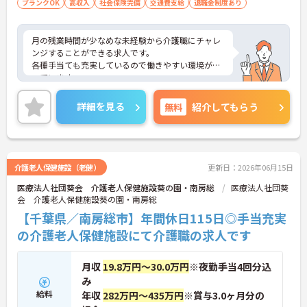
ブランクOK
高収入
社会保険完備
交通費支給
退職金制度あり
月の残業時間が少なめな未経験から介護職にチャレ
ンジすることができる求人です。
各種手当ても充実しているので働きやすい環境が整
っています。
ご興味ある方には、面接対策ポイントなど、さらに
詳細をお話しいたしますのでお気軽にご相談くださ
詳細を見る
無料
紹介してもらう
い！
介護老人保健施設（老健）
更新日：2026年06月15日
医療法人社団葵会 介護老人保健施設葵の園・南房総
医療法人社団葵
会 介護老人保健施設葵の園・南房総
【千葉県／南房総市】年間休日115日◎手当充実
の介護老人保健施設にて介護職の求人です
月収
19.8万円～30.0万円
※夜勤手当4回分込
み
給料
年収
282万円～435万円
※賞与3.0ヶ月分の