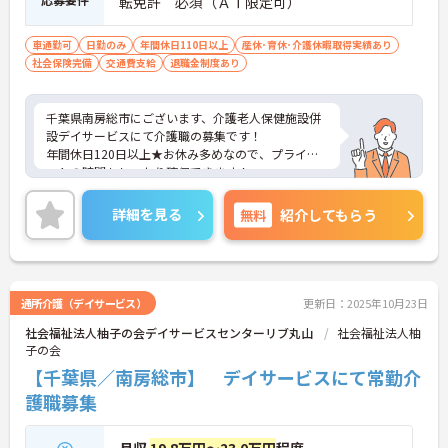
転免許 必須（ＡＴ限定可）
車通勤可
日勤のみ
年間休日110日以上
産休･育休･介護休暇取得実績あり
社会保険完備
交通費支給
退職金制度あり
千葉県南房総市にございます、介護老人保健施設併
設デイサービスにて介護職の募集です！
年間休日120日以上★お休み多めなので、プライベ
ートの時間もしっかり確保できます！
ご興味のある方は、マイナビ介護職までお問い合わ
せください。
詳細を見る
無料
紹介してもらう
通所介護（デイサービス）
更新日：2025年10月23日
社会福祉法人柚子の会デイサービスセンターリブ丸山
社会福祉法人柚
子の会
【千葉県／南房総市】 デイサービスにて常勤介
護職募集