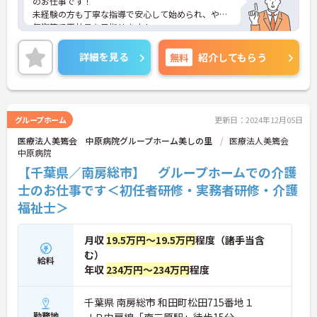
のお仕事です！
未経験の方も丁寧な指導で安心して始められ、やる
気次第で正社員を目指せます！
ご興味ある方には、面接のポイントなど、さらに詳
細をお話致しますのでお気軽にご相談ください。
詳細を見る
無料
紹介してもらう
グループホーム
更新日：2024年12月05日
医療法人美篶会 中原病院グループホーム美しの里
医療法人美篶会
中原病院
【千葉県／南房総市】 グループホームでの介護
士のお仕事です＜初任者研修・実務者研修・介護
福祉士＞
月収
19.5万円～19.5万円
程度（諸手当含
む）
給料
年収
234万円～234万円
程度
千葉県 南房総市 和田町松田715番地１
勤務地
ＪＲ内房線「南三原駅」徒歩15分