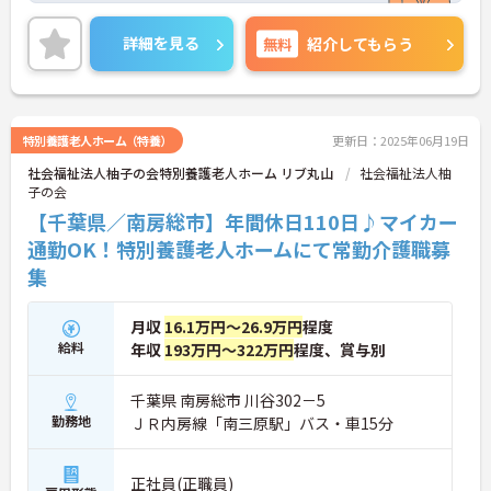
わせた働き方が出来ます！
ご興味のある方は、お気軽にお問い合わせくださ
詳細を見る
無料
紹介してもらう
い。
特別養護老人ホーム（特養）
更新日：2025年06月19日
社会福祉法人柚子の会特別養護老人ホーム リブ丸山
社会福祉法人柚
子の会
【千葉県／南房総市】年間休日110日♪マイカー
通勤OK！特別養護老人ホームにて常勤介護職募
集
月収
16.1万円～26.9万円
程度
給料
年収
193万円～322万円
程度、賞与別
千葉県 南房総市 川谷302－5
勤務地
ＪＲ内房線「南三原駅」バス・車15分
正社員(正職員)