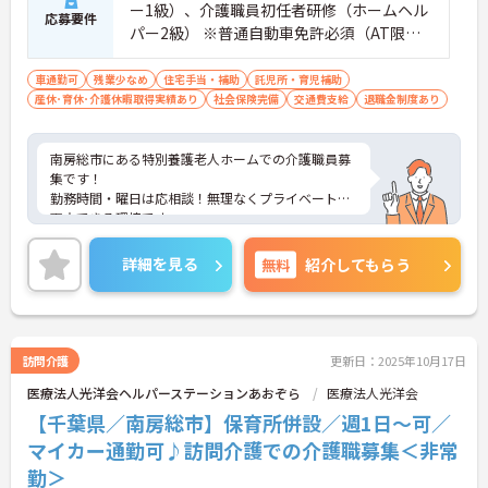
ー1級）、介護職員初任者研修（ホームヘル
応募要件
パー2級） ※普通自動車免許必須（AT限定
可） ※介護実務の経験があれば尚良
車通勤可
残業少なめ
住宅手当・補助
託児所・育児補助
産休･育休･介護休暇取得実績あり
社会保険完備
交通費支給
退職金制度あり
南房総市にある特別養護老人ホームでの介護職員募
集です！
勤務時間・曜日は応相談！無理なくプライベートと
両立できる環境です。
ご興味ある方には、面接のポイントなど、さらに詳
細をお話致しますのでお気軽にご相談ください。
詳細を見る
無料
紹介してもらう
訪問介護
更新日：2025年10月17日
医療法人光洋会ヘルパーステーションあおぞら
医療法人光洋会
【千葉県／南房総市】保育所併設／週1日～可／
マイカー通勤可♪訪問介護での介護職募集＜非常
勤＞