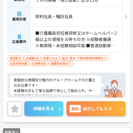
契約社員・嘱託社員
雇用形態
■介護職員初任者研修又はホームヘルパー2
級以上の資格をお持ちの方 ※経験者優遇
応募要件
※無資格・未経験相談可能 ■普通自動車運
転免許（AT限定可）
車通勤可
未経験OK
残業少なめ
産休･育休･介護休暇取得実績あり
社会保険完備
交通費支給
退職金制度あり
家庭的な雰囲気が魅力のグループホームでの介護士
のお仕事です！
未経験の方も丁寧な指導で安心して始められ、やる
気次第で正社員を目指せます！
ご興味ある方には、面接のポイントなど、さらに詳
細をお話致しますのでお気軽にご相談ください。
詳細を見る
無料
紹介してもらう
募集停止