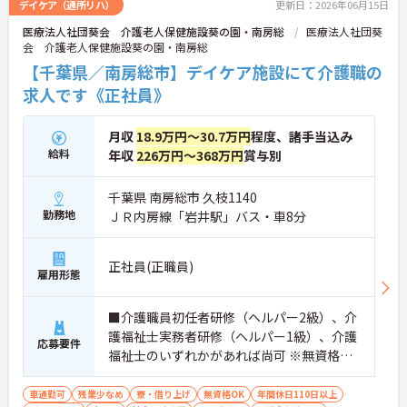
デイケア（通所リハ）
更新日：2026年06月15日
医療法人社団葵会 介護老人保健施設葵の園・南房総
医療法人社団葵
会 介護老人保健施設葵の園・南房総
【千葉県／南房総市】デイケア施設にて介護職の
求人です《正社員》
月収
18.9万円～30.7万円
程度、諸手当込み
給料
年収
226万円～368万円
賞与別
千葉県 南房総市 久枝1140
勤務地
ＪＲ内房線「岩井駅」バス・車8分
正社員(正職員)
雇用形態
■介護職員初任者研修（ヘルパー2級）、介
護福祉士実務者研修（ヘルパー1級）、介護
応募要件
福祉士のいずれかがあれば尚可 ※無資格・
未経験相談可
車通勤可
残業少なめ
寮・借り上げ
無資格OK
年間休日110日以上