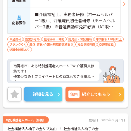
雇用形態
■介護福祉士、実務者研修（ホームヘルパ
ー1級）、介護職員初任者研修（ホームヘル
応募要件
パー2級） ※普通自動車免許必須（AT限定
可） ※介護実務の経験があれば尚良
車通勤可
残業少なめ
住宅手当・補助
託児所・育児補助
年間休日110日以上
ブランクOK
産休･育休･介護休暇取得実績あり
社会保険完備
交通費支給
退職金制度あり
南房総市にある特別養護老人ホームでの介護職員募
集です！
残業少なめ！プライベートとの両立もできる環境で
す。
託児所を完備しているので、子育て中の方も無理な
く働けます♪
詳細を見る
無料
紹介してもらう
ご興味ある方には、面接のポイントなど、さらに詳
細をお話致しますのでお気軽にご相談ください。
特別養護老人ホーム（特養）
更新日：2025年05月07日
社会福祉法人柚子の会リブ丸山
社会福祉法人柚子の会