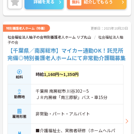
詳細を見る
無料
紹介してもらう
特別養護老人ホーム（特養）
更新日：2025年10月23日
社会福祉法人柚子の会特別養護老人ホーム リブ丸山
社会福祉法人柚
子の会
【千葉県／南房総市】マイカー通勤OK！託児所
完備◎特別養護老人ホームにて非常勤介護職募集
時給
1,160円～1,350円
給料
千葉県 南房総市 川谷302－5
勤務地
ＪＲ内房線「南三原駅」バス・車15分
非常勤・パート・アルバイト
雇用形態
■介護福祉士、実務者研修（ホームヘルパ