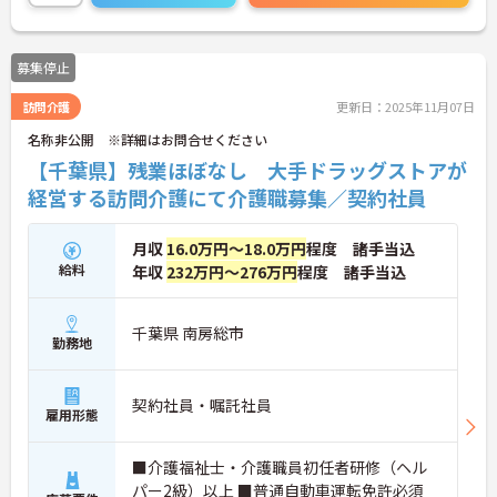
募集停止
訪問介護
更新日：2025年11月07日
名称非公開 ※詳細はお問合せください
【千葉県】残業ほぼなし 大手ドラッグストアが
経営する訪問介護にて介護職募集／契約社員
月収
16.0万円～18.0万円
程度 諸手当込
給料
年収
232万円～276万円
程度 諸手当込
千葉県 南房総市
勤務地
契約社員・嘱託社員
雇用形態
■介護福祉士・介護職員初任者研修（ヘル
パー2級）以上 ■普通自動車運転免許必須