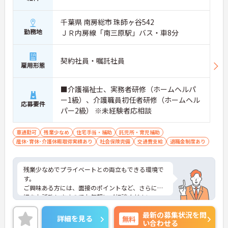
千葉県 南房総市 珠師ヶ谷542
勤務地
ＪＲ内房線「南三原駅」バス・車8分
契約社員・嘱託社員
雇用形態
■介護福祉士、実務者研修（ホームヘルパ
ー1級）、介護職員初任者研修（ホームヘル
応募要件
パー2級） ※未経験者応相談
車通勤可
残業少なめ
住宅手当・補助
託児所・育児補助
産休･育休･介護休暇取得実績あり
社会保険完備
交通費支給
退職金制度あり
残業少なめでプライベートとの両立もできる環境で
す。
ご興味ある方には、面接のポイントなど、さらに詳
細をお話致しますのでお気軽にご相談ください。
最新の募集状況を問
詳細を見る
無料
い合わせる