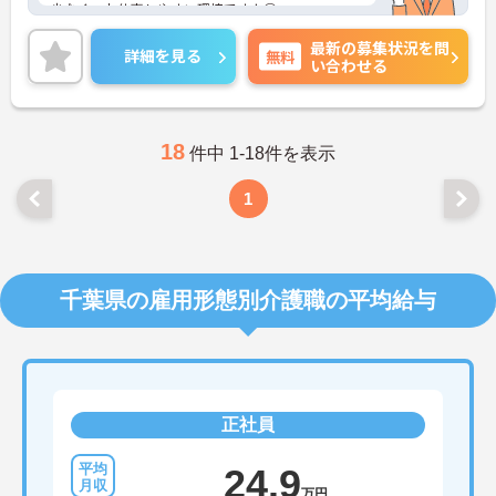
少なく、お仕事しやすい環境ですよ◎
ご興味ある方には、面接対策ポイントなど、さらに
最新の募集状況を問
詳細をお話しいたしますのでお気軽にご相談くださ
詳細を見る
無料
い合わせる
い。
18
件中 1-18件を表示
1
千葉県の雇用形態別介護職の平均給与
正社員
24.9
万円