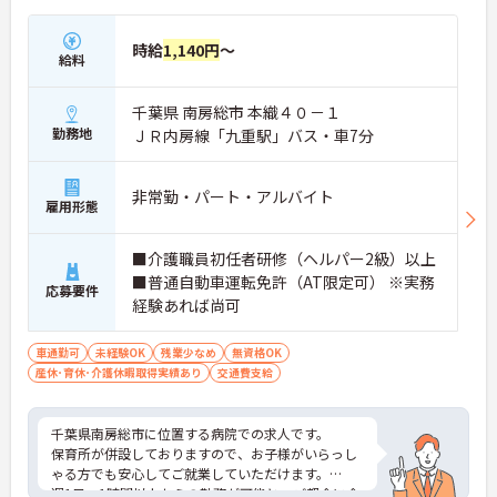
時給
1,140円
～
給料
千葉県 南房総市 本織４０－１
勤務地
ＪＲ内房線「九重駅」バス・車7分
非常勤・パート・アルバイト
雇用形態
■介護職員初任者研修（ヘルパー2級）以上
■普通自動車運転免許（AT限定可） ※実務
応募要件
経験あれば尚可
車通勤可
未経験OK
残業少なめ
無資格OK
産休･育休･介護休暇取得実績あり
交通費支給
千葉県南房総市に位置する病院での求人です。
保育所が併設しておりますので、お子様がいらっし
ゃる方でも安心してご就業していただけます。
週1日・1時間以上からの勤務が可能と、ご都合に合