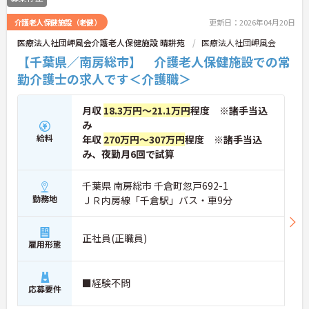
介護老人保健施設（老健）
更新日：2026年04月20日
医療法人社団岬風会介護老人保健施設 晴耕苑
医療法人社団岬風会
【千葉県／南房総市】 介護老人保健施設での常
勤介護士の求人です＜介護職＞
月収
18.3万円～21.1万円
程度 ※諸手当込
み
給料
年収
270万円～307万円
程度 ※諸手当込
み、夜勤月6回で試算
千葉県 南房総市 千倉町忽戸692-1
勤務地
ＪＲ内房線「千倉駅」バス・車9分
正社員(正職員)
雇用形態
■経験不問
応募要件