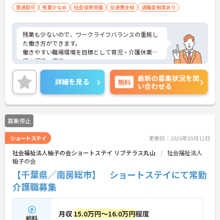
車通勤可
残業少なめ
社会保険完備
交通費支給
退職金制度あり
残業も少ないので、ワークライフバランスの重視し
た働き方ができます。
働きやすい職場環境を目標として育児・介護休業取
得の促進、資格
取得に対する援助を行っている施設です
最新の募集状況を問
ご興味ある方には、面接対策ポイントなど、詳細を
詳細を見る
無料
い合わせる
お話しいたしますのでお気軽にご相談ください。
募集停止
ショートステイ
更新日：2026年03月12日
社会福祉法人柚子の会ショートステイ リブテラス丸山
社会福祉法人
柚子の会
【千葉県／南房総市】 ショートステイにて常勤
介護職募集
月収
15.0万円～16.0万円
程度
給料