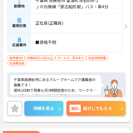
千葉県 南房総市 富浦町深名656-1
勤務地
ＪＲ内房線「那古船形駅」バス・車4分
正社員(正職員)
雇用形態
■資格不問
応募要件
無資格OK
年間休日110日以上
ボーナス・賞与あり
社会保険完備
交通費支給
千葉県南房総市にあるグループホームで介護職員の
募集です！
週休2日制で残業も月3時間程度のため、ワークライ
フバランスを保ちながらお仕事できます♪
また、無資格OK！資格取得支援があるため、働きな
がらキャリアアップも可能です！
詳細を見る
無料
紹介してもらう
ご興味ある方は面接ポイントをお伝えしますので、
お気軽にご連絡ください。