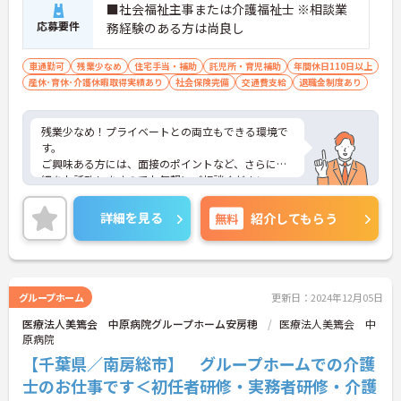
■社会福祉主事または介護福祉士 ※相談業
応募要件
務経験のある方は尚良し
車通勤可
残業少なめ
住宅手当・補助
託児所・育児補助
年間休日110日以上
産休･育休･介護休暇取得実績あり
社会保険完備
交通費支給
退職金制度あり
残業少なめ！プライベートとの両立もできる環境で
す。
ご興味ある方には、面接のポイントなど、さらに詳
細をお話致しますのでお気軽にご相談ください。
詳細を見る
無料
紹介してもらう
グループホーム
更新日：2024年12月05日
医療法人美篶会 中原病院グループホーム安房穂
医療法人美篶会 中
原病院
【千葉県／南房総市】 グループホームでの介護
士のお仕事です＜初任者研修・実務者研修・介護