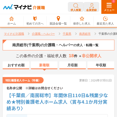
0
0
求人検索
会員登録
メニュー
ホーム
初めての方へ
面談会場一覧
保存した求人
最近見た求人
マイナビ介護職
介護職・ヘルパー
千葉県
南房総市
千葉県の介護
南房総市(千葉県)の介護職・ヘルパー
の求人・転職一覧
18
この条件の介護・福祉求人数
非公開求人
件 ＋
おすすめ順
新着順
月収順
年収順
特別養護老人ホーム（特養）
更新日：2026年07月01日
名称非公開 ※詳細はお問合せください
【千葉県／南房総市】年間休日110日&残業少な
め★特別養護老人ホーム求人〈賞与4.1か月分実
績あり〉