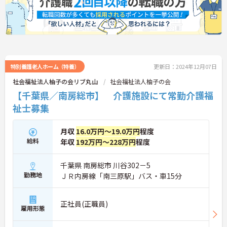
特別養護老人ホーム（特養）
更新日：2024年12月07日
社会福祉法人柚子の会リブ丸山
社会福祉法人柚子の会
【千葉県／南房総市】 介護施設にて常勤介護福
祉士募集
月収
16.0万円～19.0万円
程度
給料
年収
192万円～228万円
程度
千葉県 南房総市 川谷302－5
勤務地
ＪＲ内房線「南三原駅」バス・車15分
正社員(正職員)
雇用形態