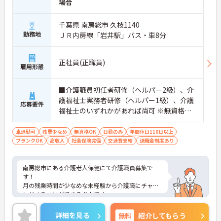
場合
千葉県 南房総市 久枝1140
勤務地
ＪＲ内房線「岩井駅」バス・車8分
正社員(正職員)
雇用形態
■介護職員初任者研修（ヘルパー2級）、介
護福祉士実務者研修（ヘルパー1級）、介護
応募要件
福祉士のいずれかがあれば尚可 ※無資格・
未経験相談可
車通勤可
残業少なめ
無資格OK
日勤のみ
年間休日110日以上
ブランクOK
高収入
社会保険完備
交通費支給
退職金制度あり
南房総市にある介護老人保健にて介護職員募集で
す！
月の残業時間が少なめな未経験から介護職にチャレ
ンジすることができる求人です。
各種手当ても充実しているので働きやすい環境が整
っています。
詳細を見る
無料
紹介してもらう
ご興味ある方には、面接対策ポイントなど、さらに