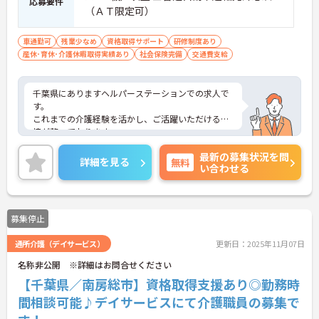
応募要件
（ＡＴ限定可）
車通勤可
残業少なめ
資格取得サポート
研修制度あり
産休･育休･介護休暇取得実績あり
社会保険完備
交通費支給
千葉県にありますヘルパーステーションでの求人で
す。
これまでの介護経験を活かし、ご活躍いただける環
境が整っております。
ご興味を持たれた方は面接対策ポイントや求人の詳
最新の募集状況を問
細などお話しいたしますのでお気軽にお問い合わせ
詳細を見る
無料
い合わせる
下さい。
募集停止
通所介護（デイサービス）
更新日：2025年11月07日
名称非公開 ※詳細はお問合せください
【千葉県／南房総市】資格取得支援あり◎勤務時
間相談可能♪デイサービスにて介護職員の募集で