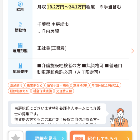
月収
18.2万円～24.1万円
程度 ※手当含む
給料
千葉県 南房総市
勤務地
ＪＲ内房線
正社員(正職員)
雇用形態
■介護施設経験者の方 ■無資格可 ■普通自
応募要件
動車運転免許必須（ＡＴ限定可）
車通勤可
残業少なめ
住宅手当・補助
無資格OK
年間休日110日以上
研修制度あり
社会保険完備
交通費支給
南房総氏にございます特別養護老人ホームにて介護
士の募集です。
無資格の方でもご応募可能！経験に自信がある方
や、これまで現場に追われなかなか資格を取得する
時間が無かった方でもご応募いただけます★
年間休日110日、残業少なめとメリハリをつけて勤
詳細を見る
無料
紹介してもらう