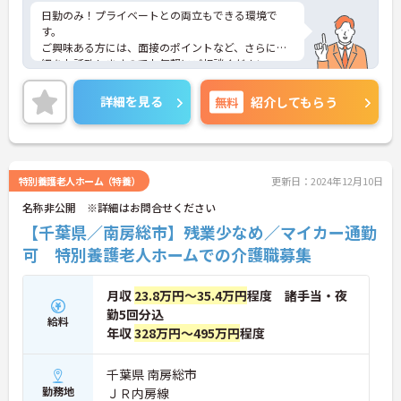
日勤のみ！プライベートとの両立もできる環境で
す。
ご興味ある方には、面接のポイントなど、さらに詳
細をお話致しますのでお気軽にご相談ください。
詳細を見る
無料
紹介してもらう
特別養護老人ホーム（特養）
更新日：2024年12月10日
名称非公開 ※詳細はお問合せください
【千葉県／南房総市】残業少なめ／マイカー通勤
可 特別養護老人ホームでの介護職募集
月収
23.8万円～35.4万円
程度 諸手当・夜
勤5回分込
給料
年収
328万円～495万円
程度
千葉県 南房総市
勤務地
ＪＲ内房線