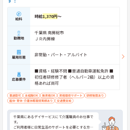
す！
時給
1,370円
～
給料
千葉県 南房総市
勤務地
ＪＲ内房線
非常勤・パート・アルバイト
雇用形態
■資格・経験不問 ■普通自動車運転免許 ■
初任者研修修了者（ヘルパー2級）以上の資
応募要件
格あれば尚可
車通勤可
未経験OK
無資格OK
資格取得サポート
研修制度あり
産休･育休･介護休暇取得実績あり
交通費支給
千葉県にあるデイサービスにて介護職員のお仕事で
す。
ご利用者様に日常生活のサポートを必要とする方が