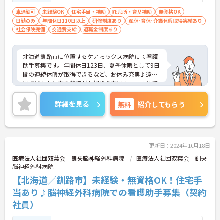
車通勤可
未経験OK
住宅手当・補助
託児所・育児補助
無資格OK
日勤のみ
年間休日110日以上
研修制度あり
産休･育休･介護休暇取得実績あり
社会保険完備
交通費支給
退職金制度あり
北海道釧路市に位置するケアミックス病院にて看護
助手募集です。年間休日123日、夏季休暇として9日
間の連続休暇が取得できるなど、お休み充実♪遠方
に帰省したい方や旅行がお好きな方にもおすすめで
す！また、24時間託児所が完備されているため子育
て中の方も安心して勤務ができます。
詳細を見る
無料
紹介してもらう
ご興味のある方には、面接対策ポイントなど、さら
に詳細をお話いたしますので、お気軽にご相談くだ
さい。
更新日：2024年10月18日
医療法人社団双葉会 釧央脳神経外科病院
医療法人社団双葉会 釧央
脳神経外科病院
【北海道／釧路市】未経験・無資格OK！住宅手
当あり♪脳神経外科病院での看護助手募集（契約
社員）