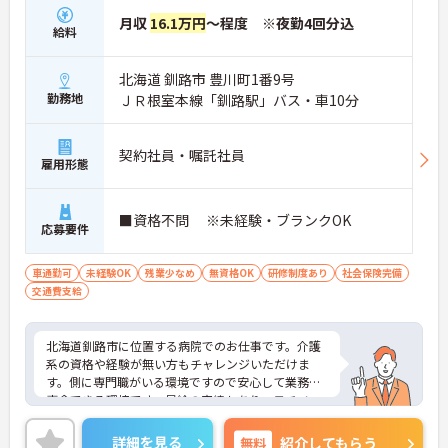
月収
16.1万円
～程度 ※夜勤4回分込
給料
北海道 釧路市 豊川町1番9号
勤務地
ＪＲ根室本線「釧路駅」バス・車10分
契約社員・嘱託社員
雇用形態
■資格不問 ※未経験・ブランクOK
応募要件
車通勤可
未経験OK
残業少なめ
無資格OK
研修制度あり
社会保険完備
交通費支給
北海道釧路市に位置する病院でのお仕事です。介護
系の資格や経験が無い方もチャレンジいただけま
す。側に専門職がいる環境ですので安心して業務に
専念できる環境です。昇給の実績もあり、モチベー
ションにもつながります。ご興味のある方には、面
接対策ポイントなど、さらに詳細をお話しいたしま
詳細を見る
無料
紹介してもらう