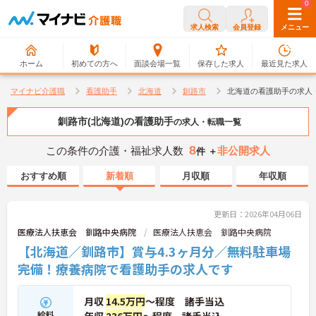
0
0
求人検索
会員登録
メニュー
ホーム
初めての方へ
面談会場一覧
保存した求人
最近見た求人
マイナビ介護職
看護助手
北海道
釧路市
北海道の看護助手の求人
釧路市(北海道)の看護助手
の求人・転職一覧
8
この条件の介護・福祉求人数
非公開求人
件 ＋
おすすめ順
新着順
月収順
年収順
更新日：2026年04月06日
医療法人扶恵会 釧路中央病院
医療法人扶恵会 釧路中央病院
【北海道／釧路市】賞与4.3ヶ月分／無料駐車場
完備！療養病院で看護助手の求人です
月収
14.5万円
～程度 諸手当込
給料