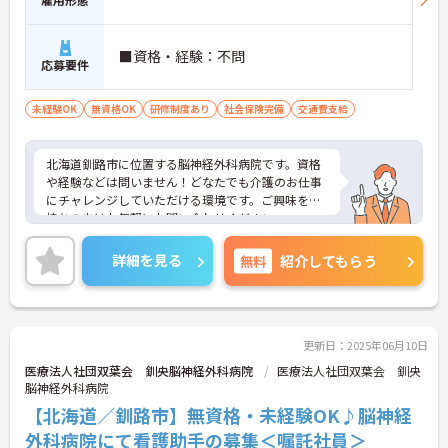
■資格・経験：不問
応募要件
未経験OK
無資格OK
研修制度あり
社会保険完備
交通費支給
北海道釧路市に位置する脳神経外科病院です。資格
や経験などは問いません！どなたでも介護のお仕事
にチャレンジしていただける環境です。ご興味をお
持ちの方はお気軽にお問い合わせください。
詳細を見る
無料
紹介してもらう
更新日：2025年06月10日
医療法人社団双葉会 釧央脳神経外科病院
医療法人社団双葉会 釧央
脳神経外科病院
【北海道／釧路市】無資格・未経験OK♪脳神経
外科病院にて看護助手の募集＜嘱託社員＞