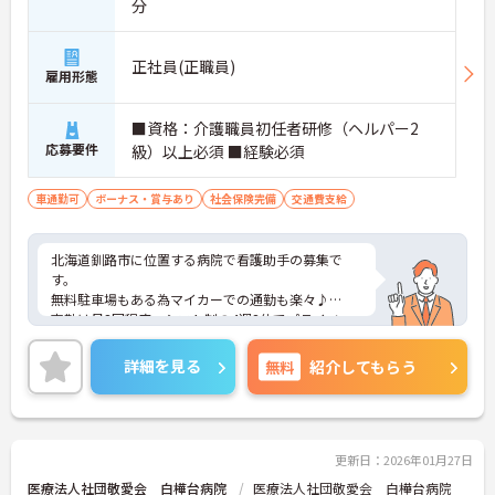
分
正社員(正職員)
雇用形態
■資格：介護職員初任者研修（ヘルパー2
応募要件
級）以上必須 ■経験必須
車通勤可
ボーナス・賞与あり
社会保険完備
交通費支給
北海道釧路市に位置する病院で看護助手の募集で
す。
無料駐車場もある為マイカーでの通勤も楽々♪
夜勤は月3回程度、シフト制の4週8休でプライベー
トとの両立も可能！無理なく働ける環境です。また
昇給や賞与制度があり、頑張りが評価されてしっか
詳細を見る
無料
紹介してもらう
りと還元されます。
地域に根ざした病院で、やりがいある仕事にチャレ
ンジしませんか？
こちらの求人にご興味がございましたら面接のポイ
ントもお伝えしますので是非ご応募お待ちしており
更新日：2026年01月27日
ます。
医療法人社団敬愛会 白樺台病院
医療法人社団敬愛会 白樺台病院