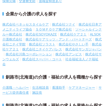
保険完備
交通費支給
退職金制度あり
企業から介護の求人を探す
株式会社ベネッセスタイルケア
株式会社ツクイ
株式会社日本ア
メニティライフ協会
ＳＯＭＰＯケア株式会社
ソーシャルインク
ルー株式会社
株式会社SOYOKAZE
株式会社ケア２１
ALSOK
介護株式会社
株式会社ケアリッツ・アンド・パートナーズ
株式
会社ニチイ学館
株式会社ソラスト
株式会社やさしい手
株式会
社ケア２１
株式会社ニチイケアパレス
株式会社サンガジャパン
株式会社川島コーポレーション
株式会社アンビス
株式会社サ
ンウェルズ
株式会社スーパー・コート
社会福祉法人ノテ福祉
会
釧路市(北海道)の介護・福祉の求人を職種から探す
介護職・ヘルパー
生活相談員
看護助手
ケアマネージャー
サ
ービス提供責任者
施設長
釧路市(北海道)の介護・福祉の求人を資格から探す