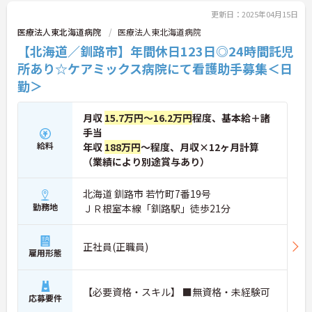
更新日：2025年04月15日
医療法人東北海道病院
医療法人東北海道病院
【北海道／釧路市】年間休日123日◎24時間託児
所あり☆ケアミックス病院にて看護助手募集＜日
勤＞
月収
15.7万円～16.2万円
程度、基本給＋諸
手当
給料
年収
188万円
～程度、月収×12ヶ月計算
（業績により別途賞与あり）
北海道 釧路市 若竹町7番19号
勤務地
ＪＲ根室本線「釧路駅」徒歩21分
正社員(正職員)
雇用形態
【必要資格・スキル】 ■無資格・未経験可
応募要件