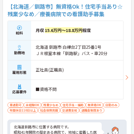
【北海道／釧路市】無資格Ok！住宅手当あり☆
残業少なめ／療養病院での看護助手募集
月収
15.6万円～18.8万円
程度
給料
北海道 釧路市 白樺台2丁目25番1号
勤務地
ＪＲ根室本線「釧路駅」バス・車20分
正社員(正職員)
雇用形態
■資格不問
応募要件
車通勤可
未経験OK
残業少なめ
住宅手当・補助
無資格OK
日勤のみ
年間休日110日以上
社会保険完備
交通費支給
退職金制度あり
北海道釧路市に位置する病院です。
昭和41年開院の歴史ある病院で、地域に密着した医