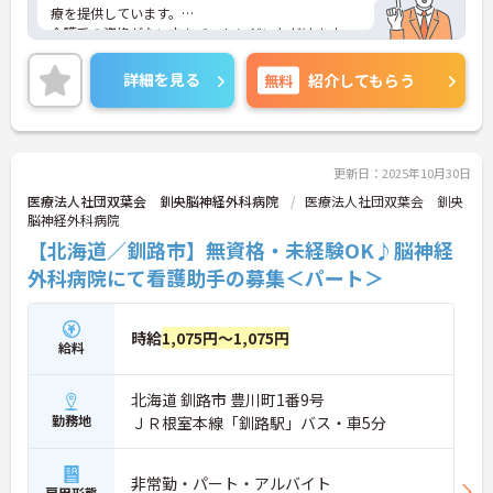
療を提供しています。
介護系の資格がない方もチャレンジいただけます。
賞与4.5ヶ月支給実績もあり、頑張りがしっかりと反
映されるのも魅力の一つです。
詳細を見る
無料
紹介してもらう
ご興味ある方には、面接対策ポイントなど、さらに
詳細をお話しいたしますのでお気軽にご相談くださ
い！
更新日：2025年10月30日
医療法人社団双葉会 釧央脳神経外科病院
医療法人社団双葉会 釧央
脳神経外科病院
【北海道／釧路市】無資格・未経験OK♪脳神経
外科病院にて看護助手の募集＜パート＞
時給
1,075円～1,075円
給料
北海道 釧路市 豊川町1番9号
勤務地
ＪＲ根室本線「釧路駅」バス・車5分
非常勤・パート・アルバイト
雇用形態