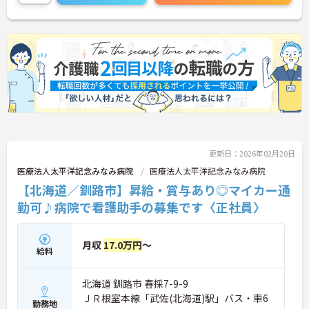
ださい。
更新日：2026年02月20日
医療法人太平洋記念みなみ病院
医療法人太平洋記念みなみ病院
【北海道／釧路市】昇給・賞与あり◎マイカー通
勤可♪病院で看護助手の募集です〈正社員〉
月収
17.0万円
～
給料
北海道 釧路市 春採7-9-9
ＪＲ根室本線「武佐(北海道)駅」バス・車6
勤務地