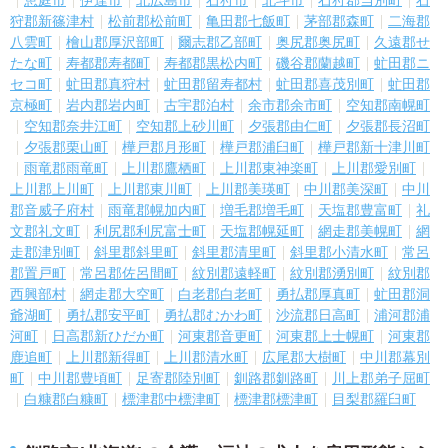
恵庭市
伊達市
北広島市
石狩市
北斗市
石狩郡当別町
石
狩郡新篠津村
松前郡松前町
亀田郡七飯町
茅部郡森町
二海郡
八雲町
檜山郡厚沢部町
爾志郡乙部町
奥尻郡奥尻町
久遠郡せ
たな町
寿都郡寿都町
寿都郡黒松内町
磯谷郡蘭越町
虻田郡ニ
セコ町
虻田郡真狩村
虻田郡留寿都村
虻田郡喜茂別町
虻田郡
京極町
岩内郡岩内町
古宇郡泊村
余市郡余市町
空知郡南幌町
空知郡奈井江町
空知郡上砂川町
夕張郡由仁町
夕張郡長沼町
夕張郡栗山町
樺戸郡月形町
樺戸郡浦臼町
樺戸郡新十津川町
雨竜郡雨竜町
上川郡鷹栖町
上川郡東神楽町
上川郡愛別町
上川郡上川町
上川郡東川町
上川郡美瑛町
中川郡美深町
中川
郡音威子府村
雨竜郡幌加内町
増毛郡増毛町
天塩郡豊富町
礼
文郡礼文町
利尻郡利尻富士町
天塩郡幌延町
網走郡美幌町
網
走郡津別町
斜里郡斜里町
斜里郡清里町
斜里郡小清水町
常呂
郡置戸町
常呂郡佐呂間町
紋別郡遠軽町
紋別郡湧別町
紋別郡
西興部村
網走郡大空町
白老郡白老町
勇払郡厚真町
虻田郡洞
爺湖町
勇払郡安平町
勇払郡むかわ町
沙流郡日高町
浦河郡浦
河町
日高郡新ひだか町
河東郡音更町
河東郡上士幌町
河東郡
鹿追町
上川郡新得町
上川郡清水町
広尾郡大樹町
中川郡幕別
町
中川郡豊頃町
足寄郡陸別町
釧路郡釧路町
川上郡弟子屈町
白糠郡白糠町
標津郡中標津町
標津郡標津町
目梨郡羅臼町