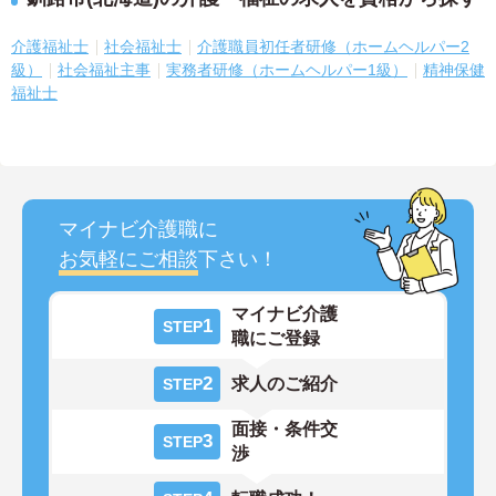
介護福祉士
社会福祉士
介護職員初任者研修（ホームヘルパー2
級）
社会福祉主事
実務者研修（ホームヘルパー1級）
精神保健
福祉士
マイナビ介護職に
お気軽にご相談
下さい！
マイナビ介護
1
STEP
職にご登録
2
求人のご紹介
STEP
面接・条件交
3
STEP
渉