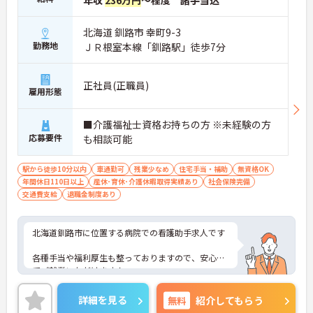
年収
236万円
～程度 諸手当込
北海道 釧路市 幸町9-3
勤務地
ＪＲ根室本線「釧路駅」徒歩7分
正社員(正職員)
雇用形態
■介護福祉士資格お持ちの方 ※未経験の方
応募要件
も相談可能
駅から徒歩10分以内
車通勤可
残業少なめ
住宅手当・補助
無資格OK
年間休日110日以上
産休･育休･介護休暇取得実績あり
社会保険完備
交通費支給
退職金制度あり
北海道釧路市に位置する病院での看護助手求人です
各種手当や福利厚生も整っておりますので、安心し
てご就業いただけます！
ご興味のある方には、面接対策ポイントなど、さら
詳細を見る
無料
紹介してもらう
に詳細をお話しいたしますので、お気軽にご相談く