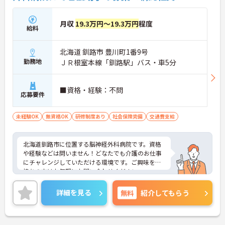
月収
19.3万円～19.3万円
程度
給料
北海道 釧路市 豊川町1番9号
勤務地
ＪＲ根室本線「釧路駅」バス・車5分
■資格・経験：不問
応募要件
未経験OK
無資格OK
研修制度あり
社会保険完備
交通費支給
北海道釧路市に位置する脳神経外科病院です。資格
や経験などは問いません！どなたでも介護のお仕事
にチャレンジしていただける環境です。ご興味をお
持ちの方はお気軽にお問い合わせください。
詳細を見る
無料
紹介してもらう