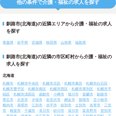
他の条件で介護・福祉の求人を探す
釧路市(北海道)の近隣エリアから介護・福祉の求人
を探す
青森県
岩手県
宮城県
秋田県
山形県
福島県
釧路市(北海道)の近隣の市区町村から介護・福祉の
求人を探す
北海道
札幌市
札幌市中央区
札幌市北区
札幌市東区
札幌市白石区
札幌市豊平区
札幌市南区
札幌市西区
札幌市厚別区
札幌市手
稲区
札幌市清田区
函館市
小樽市
旭川市
室蘭市
釧路市
帯広市
北見市
夕張市
岩見沢市
網走市
留萌市
苫小牧市
稚内市
美唄市
江別市
赤平市
紋別市
士別市
名寄市
三笠
市
根室市
千歳市
滝川市
砂川市
深川市
富良野市
登別市