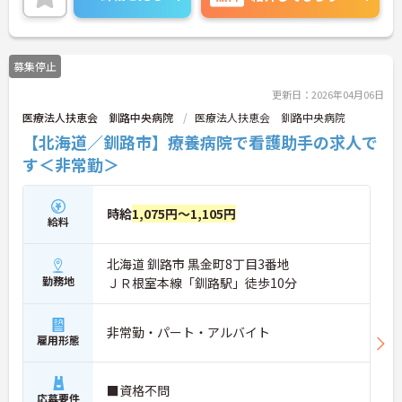
すのでお気軽にご相談ください！
募集停止
更新日：2026年04月06日
医療法人扶恵会 釧路中央病院
医療法人扶恵会 釧路中央病院
【北海道／釧路市】療養病院で看護助手の求人で
す＜非常勤＞
時給
1,075円～1,105円
給料
北海道 釧路市 黒金町8丁目3番地
勤務地
ＪＲ根室本線「釧路駅」徒歩10分
非常勤・パート・アルバイト
雇用形態
■資格不問
応募要件