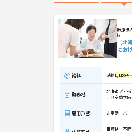
医療法
院
【北
にお
給料
時給
1,100円
北海道 苫小牧
勤務地
ＪＲ室蘭本線
雇用形態
非常勤・パー
■資格：不問