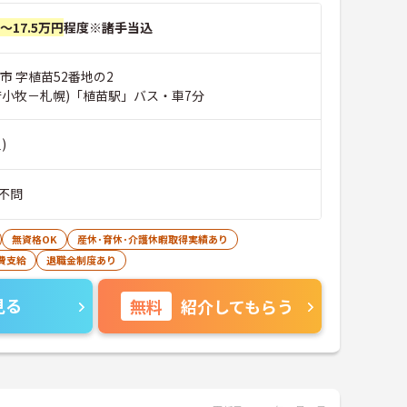
円～17.5万円
程度※諸手当込
市 字植苗52番地の2
苫小牧－札幌)「植苗駅」バス・車7分
)
不問
無資格OK
産休･育休･介護休暇取得実績あり
費支給
退職金制度あり
見る
無料
紹介してもらう