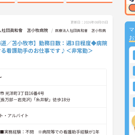
更新日：2026年08月05日
マ
人社団眞和會 苫小牧病院
医療法人社団眞和會 苫小牧病
お
海道／苫小牧市】勤務日数：週3日程度◆病院
ける看護助手のお仕事です♪＜非常勤＞
～
市 光洋町3丁目16番4号
(長万部－岩見沢)「糸井駅」徒歩18分
ト・アルバイト
 ■実務経験：不問 ※病院等での看護助手経験が1年