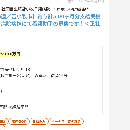
更新日：2026年05月19日
人社団養生館苫小牧日翔病院
医療法人社団養生館
道／苫小牧市】賞与計5.00ヶ月分支給実績
♪病院病棟にて看護助手の募集です！＜正社
円～19.8万円
 矢代町2-9-13
(長万部－岩見沢)「青葉駅」徒歩16分
)
不問 ※経験不問
補助
無資格OK
日勤のみ
ボーナス・賞与あり
り