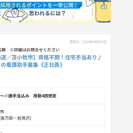
更新日：2026年08月05日
公開 ※詳細はお問合せください
海道／苫小牧市】資格不問！住宅手当あり♪
での看護助手募集《正社員》
～※諸手当込み 夜勤4回想定
牧市
(長万部－岩見沢)