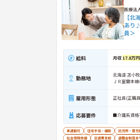
医療法
【北海
あり
員＞
給料
月収
17.8万
北海道 苫小牧市
勤務地
ＪＲ室蘭本線
雇用形態
正社員(正職員
応募要件
■介護系資格
車通勤可
住宅手当・補助
託児所・育児
社会保険完備
交通費支給
退職金制度あ