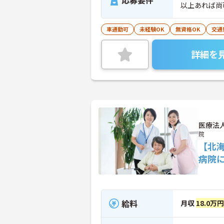
応募要件
以上あれば尚
車通勤可
未経験OK
無資格OK
交通
詳細を
医療法
院
【北
病院
給料
月収
18.0万