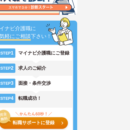
イナビ介護職に
気軽にご相談
下さい！
1
マイナビ介護職にご登録
STEP
2
求人のご紹介
STEP
3
面接・条件交渉
STEP
4
転職成功！
STEP
転職サポートに登録