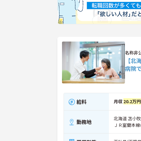
名称非
【北
病院
給料
月収
20.2万円
北海道 苫小
勤務地
ＪＲ室蘭本線