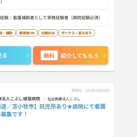
)
※経験：看護補助者として実務経験者（病院経験必須）
当・補助
無資格OK
日勤のみ
ボーナス・賞与あり
見る
無料
紹介してもらう
更新日：2026年06月08日
療法人こぶし植苗病院
社会医療法人こぶし
海道／苫小牧市】託児所あり★病院にて看護
の募集です！