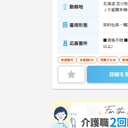
北海道 苫小牧
勤務地
ＪＲ室蘭本線
雇用形態
契約社員・嘱
■資格不問 
応募要件
以上）
車通勤可
未経験OK
残業少なめ
無資
詳細を