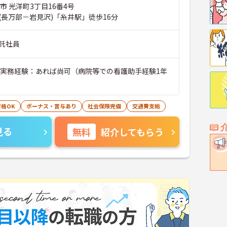
市 光洋町3丁目16番4号
(長万部－岩見沢)「糸井駅」徒歩16分
託社員
■実務経験：あれば尚可（病院等での看護助手経験1年
格OK
ボーナス・賞与あり
社会保険完備
交通費支給
見る
無料
紹介してもらう