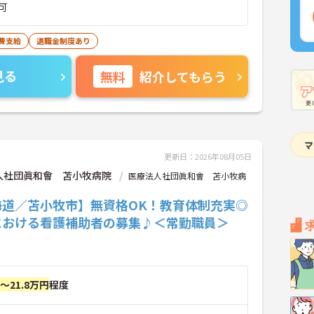
可
費支給
退職金制度あり
見る
無料
紹介してもらう
更新日：2026年08月05日
人社団眞和會 苫小牧病院
医療法人社団眞和會 苫小牧病
海道／苫小牧市】無資格OK！教育体制充実◎
における看護補助者の募集♪＜常勤職員＞
円～21.8万円
程度