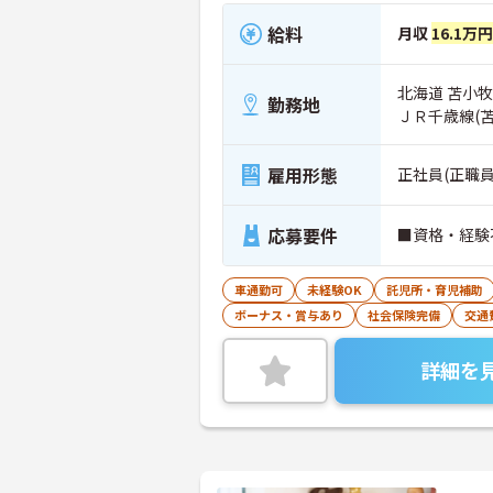
給料
月収
16.1万
北海道 苫小牧
勤務地
ＪＲ千歳線(
雇用形態
正社員(正職員
応募要件
■資格・経験
車通勤可
未経験OK
託児所・育児補助
ボーナス・賞与あり
社会保険完備
交通
詳細を