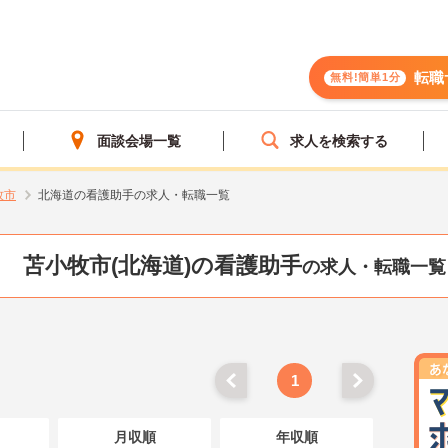
転職
無料!簡単1分
面談会場一覧
求人を検索する
牧市
北海道の看護助手の求人・転職一覧
苫小牧市(北海道)の看護助手
の求人・転職一覧
1
月収順
年収順