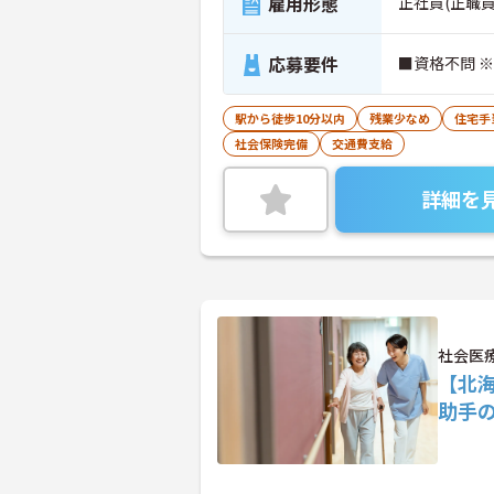
雇用形態
正社員(正職員
応募要件
■資格不問 
駅から徒歩10分以内
残業少なめ
住宅手
社会保険完備
交通費支給
詳細を
社会医
【北
助手