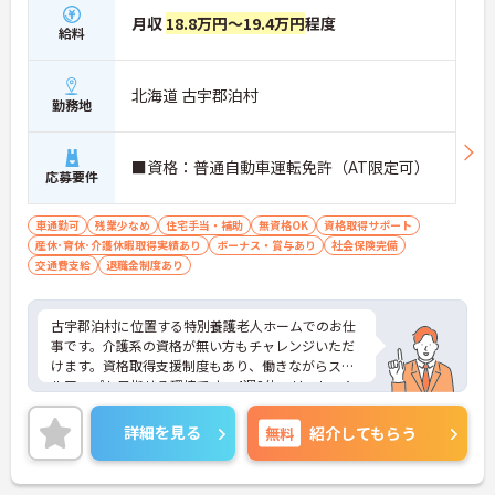
月収
18.8万円～19.4万円
程度
給料
北海道 古宇郡泊村
勤務地
■資格：普通自動車運転免許（AT限定可）
応募要件
車通勤可
残業少なめ
住宅手当・補助
無資格OK
資格取得サポート
産休･育休･介護休暇取得実績あり
ボーナス・賞与あり
社会保険完備
交通費支給
退職金制度あり
古宇郡泊村に位置する特別養護老人ホームでのお仕
事です。介護系の資格が無い方もチャレンジいただ
けます。資格取得支援制度もあり、働きながらスキ
ルアップも目指せる環境です。4週8休、リフレッシ
ュ休暇もあり、メリハリのある勤務が可能です。ご
興味のある方には、面接対策ポイントなど、さらに
詳細を見る
無料
紹介してもらう
詳細をお話しいたしますのでお気軽にご相談くださ
い！