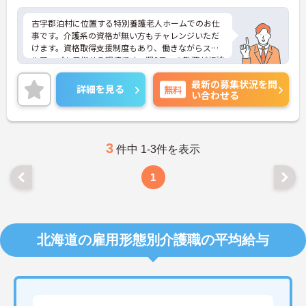
古宇郡泊村に位置する特別養護老人ホームでのお仕
事です。介護系の資格が無い方もチャレンジいただ
けます。資格取得支援制度もあり、働きながらスキ
ルアップも目指せる環境です。週3日～の勤務が相談
でき、プライベートとの両立もしやすいです。ご興
最新の募集状況を問
味のある方には、面接対策ポイントなど、さらに詳
詳細を見る
無料
い合わせる
細をお話しいたしますのでお気軽にご相談くださ
い！
3
件中 1-3件を表示
1
北海道の雇用形態別介護職の平均給与