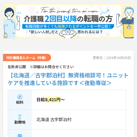
特別養護老人ホーム（特養）
更新日：2026年04月06日
名称非公開 ※詳細はお問合せください
【北海道／古宇郡泊村】無資格相談可！ユニット
ケアを推進している施設です＜夜勤専従＞
日給
8,421円
～
給料
北海道 古宇郡泊村
勤務地