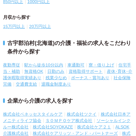
850円以上
1000円以上
月収から探す
15万円以上
20万円以上
古宇郡泊村(北海道)の介護・福祉の求人をこだわり
条件から探す
夜勤専従
駅から徒歩10分以内
車通勤可
寮・借り上げ
住宅手
当・補助
無資格OK
日勤のみ
資格取得サポート
産休･育休･介
護休暇取得実績あり
残業少なめ
ボーナス・賞与あり
社会保険
完備
交通費支給
退職金制度あり
企業から介護の求人を探す
株式会社ベネッセスタイルケア
株式会社ツクイ
株式会社日本ア
メニティライフ協会
ＳＯＭＰＯケア株式会社
ソーシャルインク
ルー株式会社
株式会社SOYOKAZE
株式会社ケア２１
ALSOK
介護株式会社
株式会社ケアリッツ・アンド・パートナーズ
株式