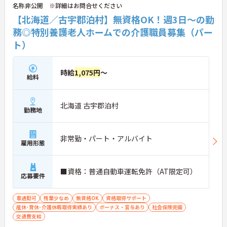
名称非公開 ※詳細はお問合せください
【北海道／古宇郡泊村】無資格OK！週3日～の勤
務◎特別養護老人ホームでの介護職員募集（パー
ト）
時給
1,075円
～
給料
北海道 古宇郡泊村
勤務地
非常勤・パート・アルバイト
雇用形態
■資格：普通自動車運転免許（AT限定可）
応募要件
車通勤可
残業少なめ
無資格OK
資格取得サポート
産休･育休･介護休暇取得実績あり
ボーナス・賞与あり
社会保険完備
交通費支給