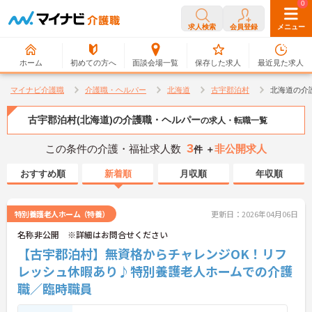
0
0
求人検索
会員登録
メニュー
ホーム
初めての方へ
面談会場一覧
保存した求人
最近見た求人
マイナビ介護職
介護職・ヘルパー
北海道
古宇郡泊村
北海道の介
古宇郡泊村(北海道)の介護職・ヘルパー
の求人・転職一覧
3
この条件の介護・福祉求人数
非公開求人
件 ＋
おすすめ順
新着順
月収順
年収順
特別養護老人ホーム（特養）
更新日：2026年04月06日
名称非公開 ※詳細はお問合せください
【古宇郡泊村】無資格からチャレンジOK！リフ
レッシュ休暇あり♪特別養護老人ホームでの介護
職／臨時職員