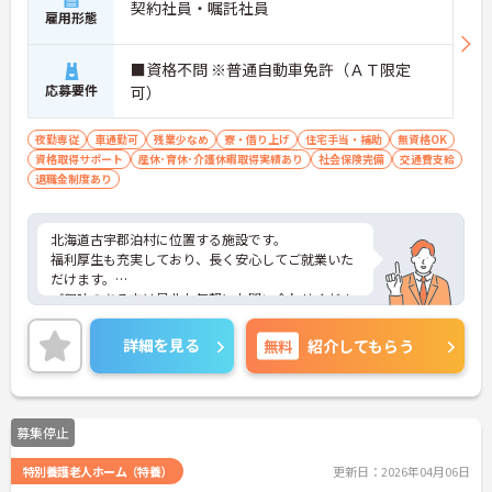
契約社員・嘱託社員
雇用形態
■資格不問 ※普通自動車免許（ＡＴ限定
応募要件
可）
夜勤専従
車通勤可
残業少なめ
寮・借り上げ
住宅手当・補助
無資格OK
資格取得サポート
産休･育休･介護休暇取得実績あり
社会保険完備
交通費支給
退職金制度あり
北海道古宇郡泊村に位置する施設です。
福利厚生も充実しており、長く安心してご就業いた
だけます。
ご興味のある方は是非お気軽にお問い合わせくださ
い。
詳細を見る
無料
紹介してもらう
募集停止
特別養護老人ホーム（特養）
更新日：2026年04月06日