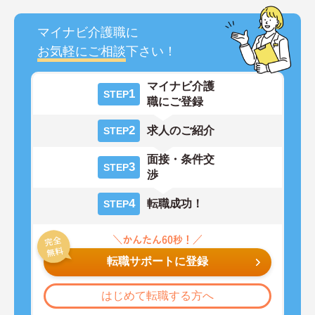
マイナビ介護職に
お気軽にご相談
下さい！
マイナビ介護
1
STEP
職にご登録
2
求人のご紹介
STEP
面接・条件交
3
STEP
渉
4
転職成功！
STEP
転職サポートに登録
はじめて転職する方へ