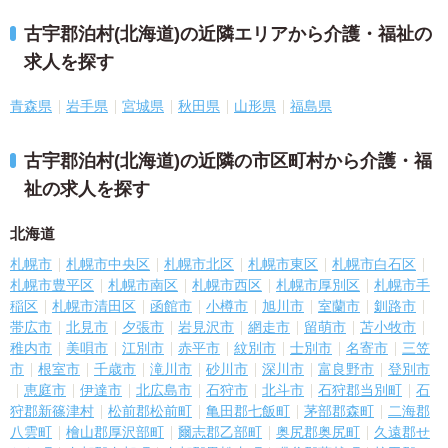
古宇郡泊村(北海道)の近隣エリアから介護・福祉の
求人を探す
青森県
岩手県
宮城県
秋田県
山形県
福島県
古宇郡泊村(北海道)の近隣の市区町村から介護・福
祉の求人を探す
北海道
札幌市
札幌市中央区
札幌市北区
札幌市東区
札幌市白石区
札幌市豊平区
札幌市南区
札幌市西区
札幌市厚別区
札幌市手
稲区
札幌市清田区
函館市
小樽市
旭川市
室蘭市
釧路市
帯広市
北見市
夕張市
岩見沢市
網走市
留萌市
苫小牧市
稚内市
美唄市
江別市
赤平市
紋別市
士別市
名寄市
三笠
市
根室市
千歳市
滝川市
砂川市
深川市
富良野市
登別市
恵庭市
伊達市
北広島市
石狩市
北斗市
石狩郡当別町
石
狩郡新篠津村
松前郡松前町
亀田郡七飯町
茅部郡森町
二海郡
八雲町
檜山郡厚沢部町
爾志郡乙部町
奥尻郡奥尻町
久遠郡せ