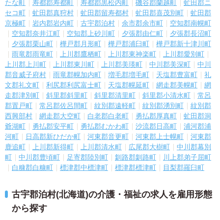
たな町
寿都郡寿都町
寿都郡黒松内町
磯谷郡蘭越町
虻田郡ニ
セコ町
虻田郡真狩村
虻田郡留寿都村
虻田郡喜茂別町
虻田郡
京極町
岩内郡岩内町
古宇郡泊村
余市郡余市町
空知郡南幌町
空知郡奈井江町
空知郡上砂川町
夕張郡由仁町
夕張郡長沼町
夕張郡栗山町
樺戸郡月形町
樺戸郡浦臼町
樺戸郡新十津川町
雨竜郡雨竜町
上川郡鷹栖町
上川郡東神楽町
上川郡愛別町
上川郡上川町
上川郡東川町
上川郡美瑛町
中川郡美深町
中川
郡音威子府村
雨竜郡幌加内町
増毛郡増毛町
天塩郡豊富町
礼
文郡礼文町
利尻郡利尻富士町
天塩郡幌延町
網走郡美幌町
網
走郡津別町
斜里郡斜里町
斜里郡清里町
斜里郡小清水町
常呂
郡置戸町
常呂郡佐呂間町
紋別郡遠軽町
紋別郡湧別町
紋別郡
西興部村
網走郡大空町
白老郡白老町
勇払郡厚真町
虻田郡洞
爺湖町
勇払郡安平町
勇払郡むかわ町
沙流郡日高町
浦河郡浦
河町
日高郡新ひだか町
河東郡音更町
河東郡上士幌町
河東郡
鹿追町
上川郡新得町
上川郡清水町
広尾郡大樹町
中川郡幕別
町
中川郡豊頃町
足寄郡陸別町
釧路郡釧路町
川上郡弟子屈町
白糠郡白糠町
標津郡中標津町
標津郡標津町
目梨郡羅臼町
古宇郡泊村(北海道)の介護・福祉の求人を雇用形態
から探す