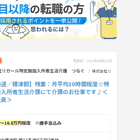
更新日：2023年08月24日
社リガール特定施設入所者生活介護 つなぐ
株式会社リ
海道／標津郡】残業：月平均10時間程度☆特
設入所者生活介護にて介護のお仕事です♪＜
社員＞
円～16.8万円
程度 ※諸手当込み
中標津町 西11条南8丁目3番地