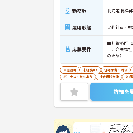
勤務地
北海道 標津郡
雇用形態
契約社員・嘱
■無資格可（
応募要件
上、介護福祉
のため）
車通勤可
未経験OK
住宅手当・補助
ボーナス・賞与あり
社会保険完備
交通
詳細を