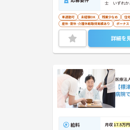
応募要件
士 いずれか
車通勤可
未経験OK
残業少なめ
住
産休･育休･介護休暇取得実績あり
ボーナス
詳細を
医療法
【標
病院
給料
月収
17.5万