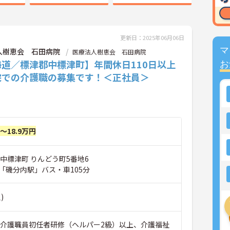
更新日：2025年06月06日
マ
人樹恵会 石田病院
医療法人樹恵会 石田病院
海道／標津郡中標津町】年間休日110日以上
お
院での介護職の募集です！＜正社員＞
円～18.9万円
中標津町 りんどう町5番地6
「磯分内駅」バス・車105分
)
■介護職員初任者研修（ヘルパー2級）以上、介護福祉