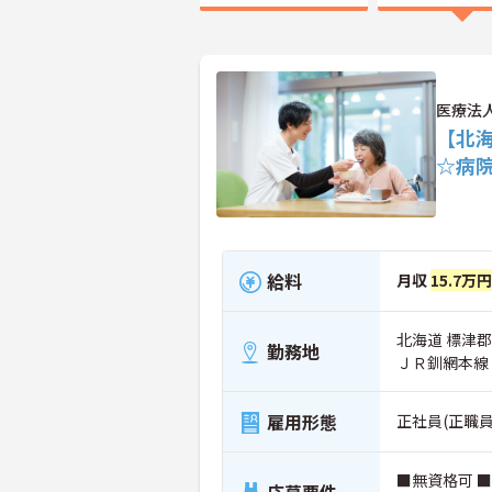
医療法
【北
☆病
給料
月収
15.7万
北海道 標津郡
勤務地
ＪＲ釧網本線
雇用形態
正社員(正職員
■無資格可 