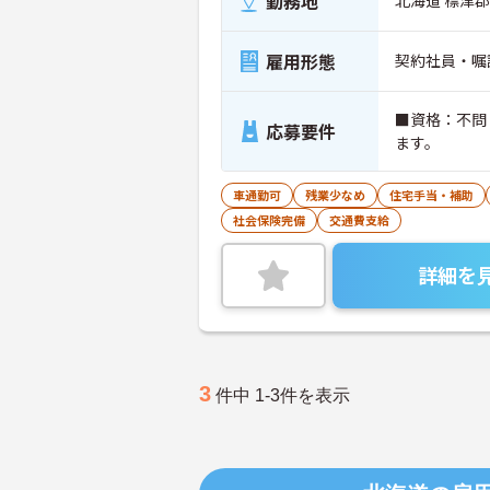
勤務地
雇用形態
契約社員・嘱
■資格：不問
応募要件
ます。
車通勤可
残業少なめ
住宅手当・補助
社会保険完備
交通費支給
詳細を
3
件中 1-3件を表示