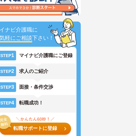
イナビ介護職に
気軽にご相談
下さい！
1
マイナビ介護職にご登録
STEP
2
求人のご紹介
STEP
3
面接・条件交渉
STEP
4
転職成功！
STEP
転職サポートに登録