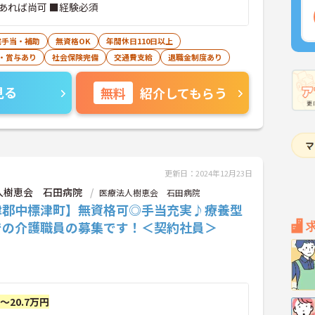
あれば尚可 ■経験必須
宅手当・補助
無資格OK
年間休日110日以上
・賞与あり
社会保険完備
交通費支給
退職金制度あり
見る
無料
紹介してもらう
更新日：2024年12月23日
人樹恵会 石田病院
医療法人樹恵会 石田病院
津郡中標津町】無資格可◎手当充実♪療養型
での介護職員の募集です！＜契約社員＞
円～20.7万円