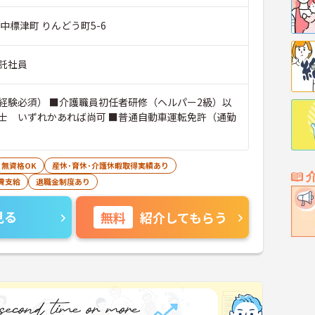
中標津町 りんどう町5-6
託社員
経験必須） ■介護職員初任者研修（ヘルパー2級）以
士 いずれかあれば尚可 ■普通自動車運転免許（通勤
無資格OK
産休･育休･介護休暇取得実績あり
費支給
退職金制度あり
見る
無料
紹介してもらう