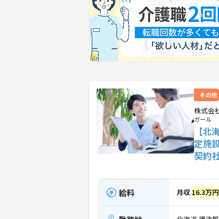
その他
株式会
ガール
【北
定施
契約
給料
月収
16.3万
北海道 標津郡