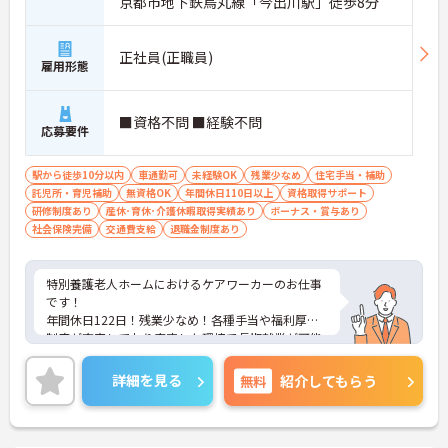
京都市地下鉄烏丸線「今出川駅」徒歩8分
正社員(正職員)
雇用形態
■資格不問 ■経験不問
応募要件
駅から徒歩10分以内
車通勤可
未経験OK
残業少なめ
住宅手当・補助
託児所・育児補助
無資格OK
年間休日110日以上
資格取得サポート
研修制度あり
産休･育休･介護休暇取得実績あり
ボーナス・賞与あり
社会保険完備
交通費支給
退職金制度あり
特別養護老人ホームにおけるケアワーカーのお仕事
です！
年間休日122日！残業少なめ！各種手当や福利厚生
制度が充実しており安定した環境で長期就業が可能
です。
ご興味ある方には、面接のポイントなど、さらに詳
詳細を見る
無料
紹介してもらう
細をお話致しますのでお気軽にご相談ください。