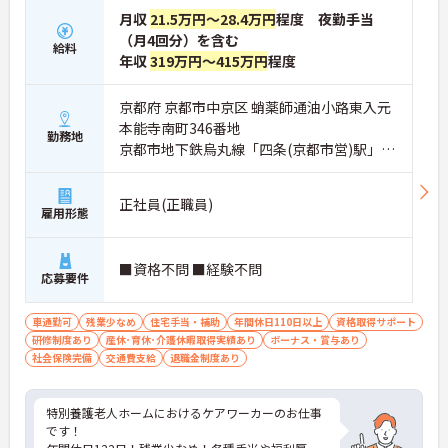
月収
21.5万円～28.4万円
程度 夜勤手当
（月4回分）を含む
給料
年収
319万円～415万円
程度
京都府 京都市中京区 蛸薬師通油小路東入元
本能寺南町346番地
勤務地
京都市地下鉄烏丸線「四条(京都市営)駅」徒
歩11分
正社員(正職員)
雇用形態
■資格不問 ■経験不問
応募要件
車通勤可
残業少なめ
住宅手当・補助
年間休日110日以上
資格取得サポート
研修制度あり
産休･育休･介護休暇取得実績あり
ボーナス・賞与あり
社会保険完備
交通費支給
退職金制度あり
特別養護老人ホームにおけるケアワーカーのお仕事
です！