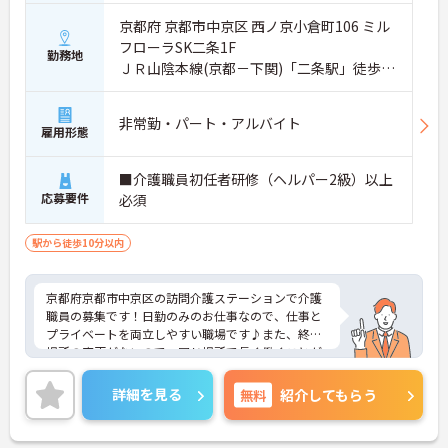
京都府 京都市中京区 西ノ京小倉町106 ミル
フローラSK二条1F
勤務地
ＪＲ山陰本線(京都－下関)「二条駅」徒歩4
分
非常勤・パート・アルバイト
雇用形態
■介護職員初任者研修（ヘルパー2級）以上
応募要件
必須
駅から徒歩10分以内
京都府京都市中京区の訪問介護ステーションで介護
職員の募集です！日勤のみのお仕事なので、仕事と
プライベートを両立しやすい職場です♪また、終業
場所の変更がないので、同じ場所で長く働くことが
できます◎ご興味のある方は面接ポイントをお伝え
しますので、お気軽にご連絡ください。
詳細を見る
無料
紹介してもらう