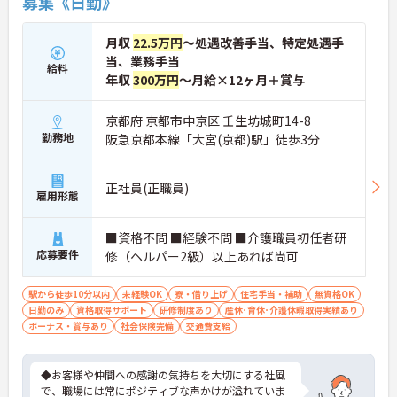
募集《日勤》
月収
22.5万円
～処遇改善手当、特定処遇手
当、業務手当
給料
年収
300万円
～月給×12ヶ月＋賞与
京都府 京都市中京区 壬生坊城町14-8
勤務地
阪急京都本線「大宮(京都)駅」徒歩3分
正社員(正職員)
雇用形態
■資格不問 ■経験不問 ■介護職員初任者研
応募要件
修（ヘルパー2級）以上あれば尚可
駅から徒歩10分以内
未経験OK
寮・借り上げ
住宅手当・補助
無資格OK
日勤のみ
資格取得サポート
研修制度あり
産休･育休･介護休暇取得実績あり
ボーナス・賞与あり
社会保険完備
交通費支給
◆お客様や仲間への感謝の気持ちを大切にする社風
で、職場には常にポジティブな声かけが溢れていま