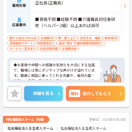
正社員(正職員)
雇用形態
■資格不問 ■経験不問 ■介護職員初任者研
応募要件
修（ヘルパー2級）以上あれば尚可
駅から徒歩10分以内
未経験OK
寮・借り上げ
住宅手当・補助
無資格OK
資格取得サポート
研修制度あり
産休･育休･介護休暇取得実績あり
ボーナス・賞与あり
社会保険完備
交通費支給
◆お客様や仲間への感謝の気持ちを大切にする社風
で、職場には常にポジティブな声かけが溢れていま
す。親身に相談に乗ってくれる先輩や、毎月の面談
で日々の不安に寄り添う上司など、決して一人きり
にさせないフォロー体制が万全。心理的安全性が高
く、中途入社でも自然と馴染める職場です。
詳細を見る
無料
紹介してもらう
◆無資格からでもプロフェッショナルを目指せる
「資格取得支援制度」を完備しています。初任者研
修から国家資格である介護福祉士まで、現場での実
務経験を積みながら、会社からのバックアップを受
けて資格取得に挑戦できます。
特別養護老人ホーム（特養）
更新日：2026年07月29日
◆法人独自の介護技術認定制度「ケアマイスター」
社会福祉法人壬生老人ホーム
社会福祉法人壬生老人ホーム
により、身につけたスキルを5段階でしっかり評価