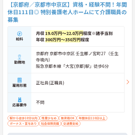
し手当で還元。さらに「目標管理シート」を用いた
【京都府／京都市中京区】資格・経験不問！年間
月1回の上司との面談があり、一人ひとりの不安や
休日111日◎ 特別養護老人ホームにて介護職員の
目標に寄り添う手厚いフォロー体制が整っていま
募集
す。
月収
19.0万円～22.0万円
程度※諸手当別
給料
年収
300万円～350万円
程度
京都府 京都市中京区 壬生梛ノ宮町27（壬生
寺境内）
勤務地
阪急京都本線「大宮(京都)駅」徒歩6分
正社員(正職員)
雇用形態
不問
応募要件
駅から徒歩10分以内
残業少なめ
無資格OK
年間休日110日以上
ボーナス・賞与あり
社会保険完備
交通費支給