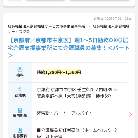
い！
更新日：2026年06月19日
社会福祉法人京都福祉サービス協会朱雀事務所
社会福祉法人京都福祉
サービス協会
【京都府／京都市中京区】週1～5日勤務OK◎居
宅介護支援事業所にて介護職員の募集！＜パート
＞
時給
1,380円～1,560円
給料
京都府 京都市中京区 壬生御所ノ内町39-5
勤務地
阪急京都本線「大宮(京都)駅」徒歩6分
非常勤・パート・アルバイト
雇用形態
■介護職員初任者研修（ホームヘルパー2
応募要件
級）以上必須