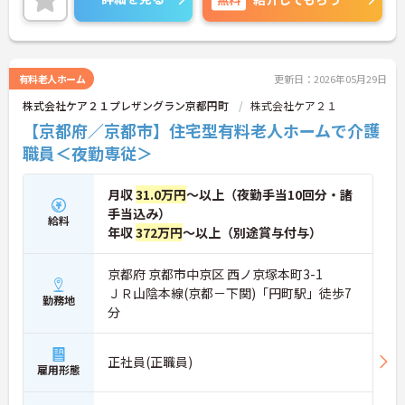
有料老人ホーム
更新日：2026年05月29日
株式会社ケア２１プレザングラン京都円町
株式会社ケア２１
【京都府／京都市】住宅型有料老人ホームで介護
職員＜夜勤専従＞
月収
31.0万円
～以上（夜勤手当10回分・諸
手当込み）
給料
年収
372万円
～以上（別途賞与付与）
京都府 京都市中京区 西ノ京塚本町3-1
ＪＲ山陰本線(京都－下関)「円町駅」徒歩7
勤務地
分
正社員(正職員)
雇用形態