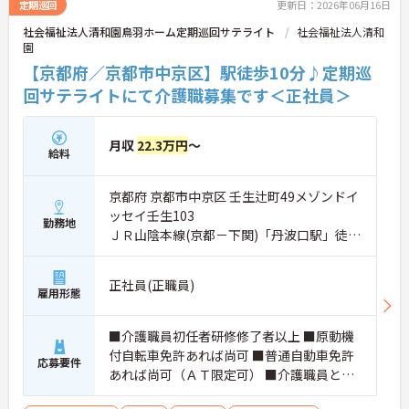
定期巡回
更新日：2026年06月16日
社会福祉法人清和園鳥羽ホーム定期巡回サテライト
社会福祉法人清和
園
【京都府／京都市中京区】駅徒歩10分♪定期巡
回サテライトにて介護職募集です＜正社員＞
月収
22.3万円
～
給料
京都府 京都市中京区 壬生辻町49メゾンドイ
ッセイ壬生103
勤務地
ＪＲ山陰本線(京都－下関)「丹波口駅」徒歩
10分
正社員(正職員)
雇用形態
■介護職員初任者研修修了者以上 ■原動機
付自転車免許あれば尚可 ■普通自動車免許
応募要件
あれば尚可（ＡＴ限定可） ■介護職員とし
ての勤務経験あれば尚可