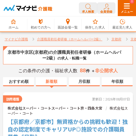
0
0
求人検索
会員登録
メニュー
ホーム
初めての方へ
面談会場一覧
保存した求人
最近見た求人
マイナビ介護職
介護職員初任者研修（ホームヘルパー2級）
京都府
京
京都市中京区(京都府)の介護職員初任者研修（ホームヘルパ
ー2級）
の求人・転職一覧
88
この条件の介護・福祉求人数
非公開求人
件 ＋
おすすめ順
新着順
月収順
年収順
訪問看護
更新日：2026年08月07日
株式会社スーパー・コートスーパー・コート京・四条大宮
株式会社ス
ーパー・コート
【京都府／京都市】無資格からの挑戦も歓迎！独
自の認定制度でキャリアUP◎施設での介護職員