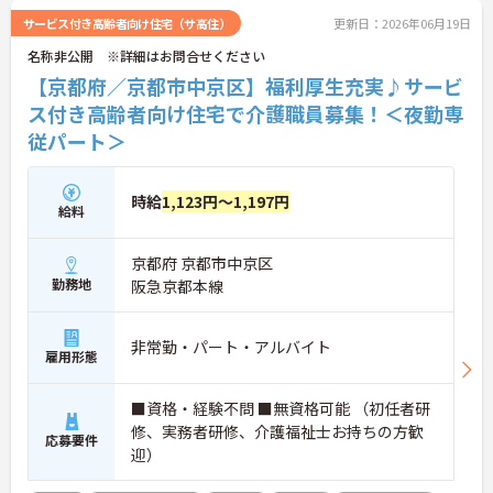
サービス付き高齢者向け住宅（サ高住）
更新日：2026年06月19日
名称非公開 ※詳細はお問合せください
【京都府／京都市中京区】福利厚生充実♪サービ
ス付き高齢者向け住宅で介護職員募集！＜夜勤専
従パート＞
時給
1,123円～1,197円
給料
京都府 京都市中京区
勤務地
阪急京都本線
非常勤・パート・アルバイト
雇用形態
■資格・経験不問 ■無資格可能 （初任者研
修、実務者研修、介護福祉士お持ちの方歓
応募要件
迎）