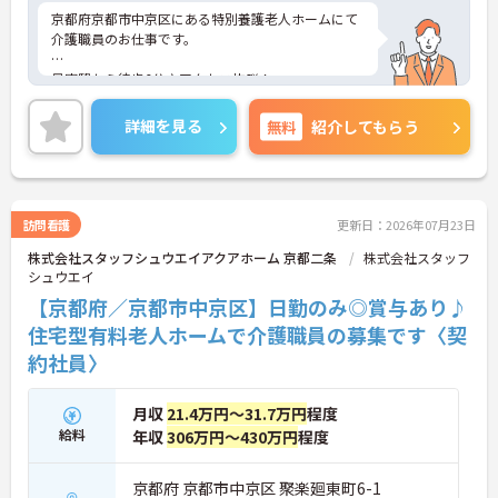
京都府京都市中京区にある特別養護老人ホームにて
介護職員のお仕事です。
最寄駅から徒歩6分♪アクセス抜群！
年間休日111日とお休みが多く、残業も少なめのた
詳細を見る
無料
紹介してもらう
め働きやすい環境です！
ご興味ある方には、面接対策ポイントなど、さらに
詳細をお話しいたしますのでお気軽にご相談くださ
い。
訪問看護
更新日：2026年07月23日
株式会社スタッフシュウエイアクアホーム 京都二条
株式会社スタッフ
シュウエイ
【京都府／京都市中京区】日勤のみ◎賞与あり♪
住宅型有料老人ホームで介護職員の募集です〈契
約社員〉
月収
21.4万円～31.7万円
程度
給料
年収
306万円～430万円
程度
京都府 京都市中京区 聚楽廻東町6-1