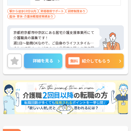
駅から徒歩10分以内
資格取得サポート
研修制度あり
産休･育休･介護休暇取得実績あり
京都府京都市中京区にある居宅介護支援事業所にて
介護職員の募集です！
週1日～勤務OKなので、ご自身のライフスタイルに
合わせて働くことができます◎最寄り駅より徒歩圏
内と好立地にあるので、通勤のストレスが少ないの
も嬉しいポイントです。
詳細を見る
無料
紹介してもらう
ご興味のある方には、面接対策ポイントなど、さら
に詳細をお話しいたしますのでお気軽にご相談くだ
さい！