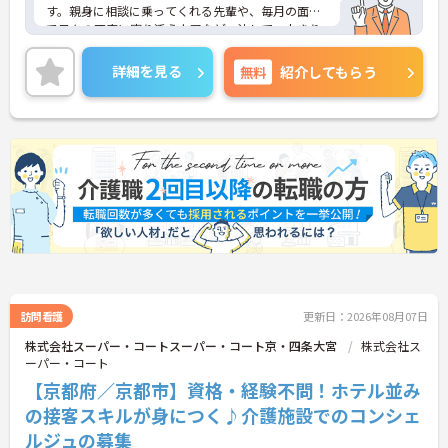
す。親身に相談に乗ってくれる先輩や、毎月の面談
で日々の不安に寄り添う上司など、決して一人きり
にさせないフォロー体制が万全。心理的安全性が高
く、中途入社でも自然と馴染める職場です。
詳細を見る
無料
紹介してもらう
◆無資格からでもプロフェッショナルを目指せる
「資格取得支援制度」を完備しています。初任者研
修から国家資格である介護福祉士まで、現場での実
務経験を積みながら、会社からのバックアップを受
けて資格取得に挑戦できます。
◆法人独自の介護技術認定制度「ケアマイスター」
により、身につけたスキルを5段階でしっかり評価
し手当で還元。さらに「目標管理シート」を用いた
月1回の上司との面談があり、一人ひとりの不安や
目標に寄り添う手厚いフォロー体制が整っていま
す。
訪問看護
更新日：2026年08月07日
株式会社スーパー・コートスーパー・コート京・四条大宮
株式会社ス
ーパー・コート
【京都府／京都市】資格・経験不問！ホテル並み
の接客スキルが身につく♪介護施設でのコンシェ
ルジュの募集