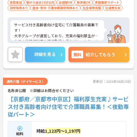
夜勤専従
駅から徒歩10分以内
未経験OK
無資格OK
資格取得サポート
研修制度あり
産休･育休･介護休暇取得実績あり
社会保険完備
交通費支給
サービス付き高齢者向け住宅にて介護職員の募集で
す！
大手グループが運営しており、充実の福利厚生が魅
力です◎研修制度や資格取得支援などしっかりスキ
ルアップすることも可能です。
ご興味のある方には、面接対策ポイントなど、さら
詳細を見る
無料
紹介してもらう
に詳細をご案内しますのでお気軽にご相談くださ
い！
通所介護（デイサービス）
更新日：2026年06月19日
名称非公開 ※詳細はお問合せください
【京都府／京都市中京区】福利厚生充実♪サービ
ス付き高齢者向け住宅で介護職員募集！＜夜勤専
従パート＞
時給
1,123円～1,197円
給料