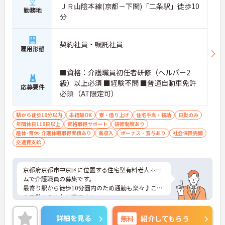
ＪＲ山陰本線(京都－下関)「二条駅」徒歩10
勤務地
分
契約社員・嘱託社員
雇用形態
■資格：介護職員初任者研修（ヘルパー2
級）以上必須 ■経験不問 ■普通自動車免許
応募要件
必須（AT限定可）
駅から徒歩10分以内
未経験OK
寮・借り上げ
住宅手当・補助
日勤のみ
年間休日110日以上
資格取得サポート
研修制度あり
産休･育休･介護休暇取得実績あり
高収入
ボーナス・賞与あり
社会保険完備
交通費支給
京都府京都市中京区に位置する住宅型有料老人ホー
ムで介護職員の募集です。
最寄り駅から徒歩10分圏内のため通勤も楽々♪こち
ら日勤のみのお仕事です！
また年間休日114日もありプライベートとの両立を
目指す方におすすめの環境です◎
詳細を見る
無料
紹介してもらう
昇給や賞与制度があり、頑張りが評価されてしっか