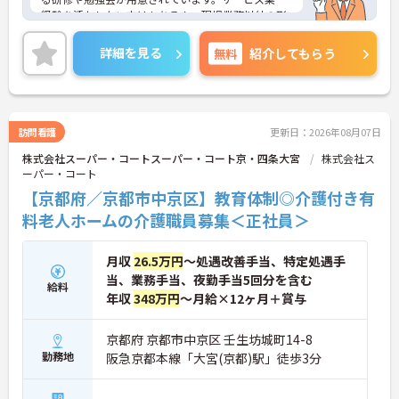
経験を活かしたい方はもちろん、現場業務以外の形
で医療・介護業界に携わりたい方にも安心のサポー
ト体制です。
詳細を見る
無料
紹介してもらう
◆受付やご家族の案内といった基本業務にとどまら
ず、ご入居者様向けのイベント企画・運営や、写
真・動画を使ったSNSの更新などもお任せします。
あなたのアイデアで施設を盛り上げ、たくさんの笑
顔を引き出せるお仕事です
訪問看護
更新日：2026年08月07日
◆「接客・接遇手当（最大月3万円）」や「ケアマ
株式会社スーパー・コートスーパー・コート京・四条大宮
株式会社ス
イスター手当（最大月2万円）」のほか、資格取得
ーパー・コート
支援制度も完備。働きながら確かなキャリアと収入
アップを目指せる環境が整っています。
【京都府／京都市中京区】教育体制◎介護付き有
料老人ホームの介護職員募集＜正社員＞
月収
26.5万円
～処遇改善手当、特定処遇手
当、業務手当、夜勤手当5回分を含む
給料
年収
348万円
～月給×12ヶ月＋賞与
京都府 京都市中京区 壬生坊城町14-8
勤務地
阪急京都本線「大宮(京都)駅」徒歩3分