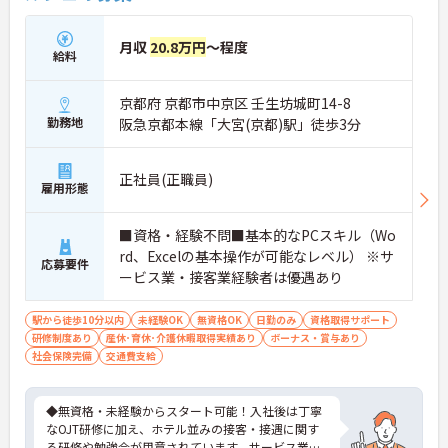
月収
20.8万円
～程度
給料
京都府 京都市中京区 壬生坊城町14-8
勤務地
阪急京都本線「大宮(京都)駅」徒歩3分
正社員(正職員)
雇用形態
■資格・経験不問■基本的なPCスキル（Wo
rd、Excelの基本操作が可能なレベル） ※サ
応募要件
ービス業・接客業経験者は優遇あり
駅から徒歩10分以内
未経験OK
無資格OK
日勤のみ
資格取得サポート
研修制度あり
産休･育休･介護休暇取得実績あり
ボーナス・賞与あり
社会保険完備
交通費支給
◆無資格・未経験からスタート可能！入社後は丁寧
なOJT研修に加え、ホテル並みの接客・接遇に関す
る研修や勉強会が用意されています。サービス業の