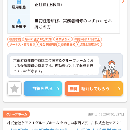
正社員(正職員)
雇用形態
■初任者研修、実務者研修のいずれかをお
応募要件
持ちの方
夜勤専従
駅から徒歩10分以内
残業少なめ
年間休日110日以上
ボーナス・賞与あり
社会保険完備
交通費支給
退職金制度あり
京都府京都市中京区に位置するグループホームにお
ける介護職員の募集です。夜勤専従として業務を行
っていただきます。
しっかりとしたサポートがあるので、業務に不安が
ある方でも安心してご勤務いただけます。また、年
間休日は110日以上もあり、プライベートを大切に
詳細を見る
無料
紹介してもらう
しながらご勤務いただけます。
ご興味のある方には、面接対策ポイントなど、さら
に詳細をご案内しますのでお気軽にご相談くださ
い！
グループホーム
更新日：2026年05月27日
株式会社ケア２１グループホーム たのしい家西ノ京
株式会社ケア２１