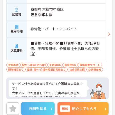
京都府 京都市中京区
勤務地
阪急京都本線
非常勤・パート・アルバイト
雇用形態
■資格・経験不問 ■無資格可能 （初任者研
修、実務者研修、介護福祉士お持ちの方歓
応募要件
迎）
夜勤専従
駅から徒歩10分以内
未経験OK
無資格OK
資格取得サポート
研修制度あり
産休･育休･介護休暇取得実績あり
社会保険完備
交通費支給
サービス付き高齢者向け住宅にて介護職員の募集で
す！
大手グループが運営しており、充実の福利厚生が魅
力です◎研修制度や資格取得支援などしっかりスキ
ルアップすることも可能です。
ご興味のある方には、面接対策ポイントなど、さら
詳細を見る
無料
紹介してもらう
に詳細をご案内しますのでお気軽にご相談くださ