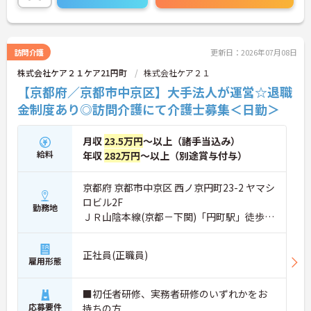
りと職員に還元されます。さらに福利厚生も充実し
ているのは嬉しいポイントです◎
こちらの求人にご興味がございましたら面接のポイ
ントもお伝えしますので是非ご応募お待ちしており
訪問介護
更新日：2026年07月08日
ます。
株式会社ケア２１ケア21円町
株式会社ケア２１
【京都府／京都市中京区】大手法人が運営☆退職
金制度あり◎訪問介護にて介護士募集＜日勤＞
月収
23.5万円
～以上（諸手当込み）
給料
年収
282万円
～以上（別途賞与付与）
京都府 京都市中京区 西ノ京円町23-2 ヤマシ
ロビル2F
勤務地
ＪＲ山陰本線(京都－下関)「円町駅」徒歩3
分
正社員(正職員)
雇用形態
■初任者研修、実務者研修のいずれかをお
応募要件
持ちの方