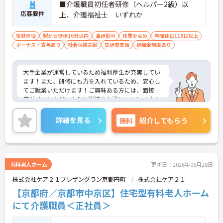
■介護職員初任者研修（ヘルパー2級）以
応募要件
上、介護福祉士 いずれか
夜勤専従
駅から徒歩10分以内
車通勤可
残業少なめ
年間休日110日以上
ボーナス・賞与あり
社会保険完備
交通費支給
退職金制度あり
大手企業が運営しているため福利厚生が充実してい
ます！また、研修にも力を入れているため、安心し
てご就業いただけます！ご興味ある方には、面接対
策ポイントなど、さらに詳細をお話しいたしますの
でお気軽にご相談ください！
詳細を見る
無料
紹介してもらう
有料老人ホーム
更新日：2026年05月28日
株式会社ケア２１プレザングラン京都円町
株式会社ケア２１
【京都府／京都市中京区】住宅型有料老人ホーム
にて介護職員＜正社員＞