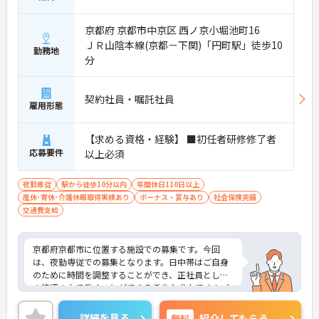
京都府 京都市中京区 西ノ京小堀池町16
ＪＲ山陰本線(京都－下関)「円町駅」徒歩10
勤務地
分
契約社員・嘱託社員
雇用形態
【求める資格・経験】 ■初任者研修修了者
応募要件
以上必須
夜勤専従
駅から徒歩10分以内
年間休日110日以上
産休･育休･介護休暇取得実績あり
ボーナス・賞与あり
社会保険完備
交通費支給
京都府京都市に位置する施設での募集です。今回
は、夜勤専従での募集となります。日中帯はご自身
のために時間を調整することができ、正社員として
の待遇の中で働くことができる希少な求人です！ご
興味のある方は、ご面接のポイントをお伝えします
ので、お気軽にお問い合わせください。
詳細を見る
無料
紹介してもらう