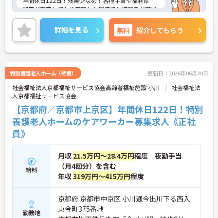
年間休日122日！残業少なめ！各種手当や福利厚生
制度が充実しており安定した環境で長期就業が可能
です。
ご興味ある方には、面接のポイントなど、さらに詳
詳細を見る
無料
紹介してもらう
細をお話致しますのでお気軽にご相談ください。
特別養護老人ホーム（特養）
更新日：2026年06月30日
社会福祉法人京都福祉サービス協会高齢者福祉施設 小川
社会福祉法
人京都福祉サービス協会
【京都府／京都市上京区】年間休日122日！特別
養護老人ホームのケアワーカー募集求人《正社
員》
月収
21.5万円～28.4万円
程度 夜勤手当
（月4回分）を含む
給料
年収
319万円～415万円
程度
京都府 京都市中京区 小川通今出川下る西入
東今町375番地
勤務地