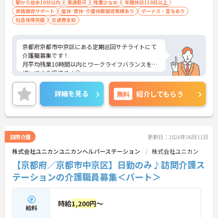
駅から徒歩10分以内
車通勤可
残業少なめ
年間休日110日以上
資格取得サポート
産休･育休･介護休暇取得実績あり
ボーナス・賞与あり
社会保険完備
交通費支給
京都府京都市中京区にある定期巡回サテライトにて
介護職募集です！
月平均残業10時間以内とワークライフバランスを大
切にできる環境です◎
さらに、充実した福利厚生も整っており、安心して
ご活躍いただけます♪ご興味のある方には、面接対
詳細を見る
無料
紹介してもらう
策ポイントなど、さらに詳細をご案内しますのでお
気軽にご相談ください！
訪問介護
更新日：2026年06月11日
株式会社ユニカンユニカンヘルパーステーション
株式会社ユニカン
【京都府／京都市中京区】日勤のみ♪訪問介護ス
テーションの介護職員募集＜パート＞
時給
1,200円
～
給料