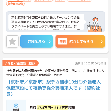
社会保険完備
京都府京都市中京区の訪問介護ステーションで介護
職員の募集です！日勤のみのお仕事なので、仕事と
プライベートを両立しやすい職場です♪また、昇
給・賞与があるので、あなたの頑張りがしっかり評
価されます◎ご興味のある方は面接ポイントをお伝
えしますので、お気軽にご連絡ください。
詳細を見る
無料
紹介してもらう
介護老人保健施設（老健）
更新日：2026年06月01日
社会福祉法人保健福祉の会 介護老人保健施設 西の京
社会福祉法人
保健福祉の会 介護老人保健施設 西の京
【京都府／京都市】駅チカ徒歩10分◎介護老人
保健施設にて夜勤専従介護職求人です〈契約社
員〉
月収
17.4万円～31.3万円
程度
給料