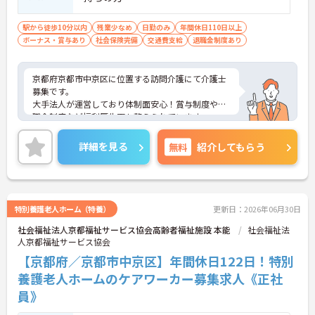
駅から徒歩10分以内
残業少なめ
日勤のみ
年間休日110日以上
ボーナス・賞与あり
社会保険完備
交通費支給
退職金制度あり
京都府京都市中京区に位置する訪問介護にて介護士
募集です。
大手法人が運営しており体制面安心！賞与制度や退
職金制度など福利厚生面も整えられています。
ご興味のある方には、面接対策ポイントなど、さら
に詳細をお話いたしますので、お気軽にご相談くだ
詳細を見る
無料
紹介してもらう
さい。
特別養護老人ホーム（特養）
更新日：2026年06月30日
社会福祉法人京都福祉サービス協会高齢者福祉施設 本能
社会福祉法
人京都福祉サービス協会
【京都府／京都市中京区】年間休日122日！特別
養護老人ホームのケアワーカー募集求人《正社
員》