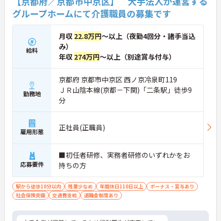
【京都府／京都市中京区】 大手法人が運営する
グループホームにて介護職員の募集です
月収
22.8万円
～以上（夜勤4回分・諸手当込
み）
給料
年収
274万円
～以上（別途賞与付与）
京都府 京都市中京区 西ノ京冷泉町119
ＪＲ山陰本線(京都－下関)「二条駅」徒歩9
勤務地
分
正社員(正職員)
雇用形態
■初任者研修、実務者研修のいずれかをお
応募要件
持ちの方
駅から徒歩10分以内
残業少なめ
年間休日110日以上
ボーナス・賞与あり
社会保険完備
交通費支給
退職金制度あり