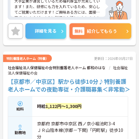
大手企業が運営しているため福利厚生が充実してい
ます！また、研修にも力を入れているため、安心し
てご就業いただけます！ご興味ある方には、面接対
策ポイントなど、さらに詳細をお話しいたしますの
でお気軽にご相談ください！
詳細を見る
無料
紹介してもらう
特別養護老人ホーム（特養）
更新日：2026年05月27日
社会福祉法人保健福祉の会特別養護老人ホーム 都和のはな
社会福祉
法人保健福祉の会
【京都市／中京区】駅から徒歩10分♪特別養護
老人ホームでの夜勤専従・介護職募集＜非常勤＞
時給
1,122円～1,300円
給料
京都府 京都市中京区 西ノ京小堀池町3-4
ＪＲ山陰本線(京都－下関)「円町駅」徒歩10
勤務地
分