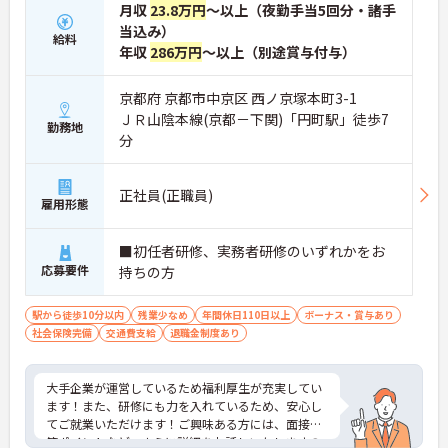
月収
23.8万円
～以上（夜勤手当5回分・諸手
当込み）
給料
年収
286万円
～以上（別途賞与付与）
京都府 京都市中京区 西ノ京塚本町3-1
ＪＲ山陰本線(京都－下関)「円町駅」徒歩7
勤務地
分
正社員(正職員)
雇用形態
■初任者研修、実務者研修のいずれかをお
応募要件
持ちの方
駅から徒歩10分以内
残業少なめ
年間休日110日以上
ボーナス・賞与あり
社会保険完備
交通費支給
退職金制度あり
大手企業が運営しているため福利厚生が充実してい
ます！また、研修にも力を入れているため、安心し
てご就業いただけます！ご興味ある方には、面接対
策ポイントなど、さらに詳細をお話しいたしますの