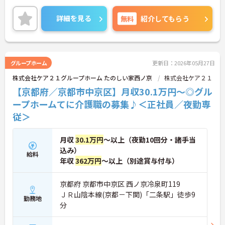
でお気軽にご相談ください！
詳細を見る
無料
紹介してもらう
グループホーム
更新日：2026年05月27日
株式会社ケア２１グループホーム たのしい家西ノ京
株式会社ケア２１
【京都府／京都市中京区】月収30.1万円～◎グル
ープホームてに介護職の募集♪＜正社員／夜勤専
従＞
月収
30.1万円
～以上（夜勤10回分・諸手当
込み）
給料
年収
362万円
～以上（別途賞与付与）
京都府 京都市中京区 西ノ京冷泉町119
ＪＲ山陰本線(京都－下関)「二条駅」徒歩9
勤務地
分