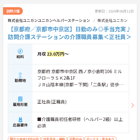
訪問介護
更新日：2026年06月11日
株式会社ユニカンユニカンヘルパーステーション
株式会社ユニカン
【京都府／京都市中京区】日勤のみ◎手当充実♪
訪問介護ステーションの介護職員募集＜正社員＞
月収
23.0万円
～
給料
京都府 京都市中京区 西ノ京小倉町106 ミル
フローラＳＫ2条1F
勤務地
ＪＲ山陰本線(京都－下関)「二条駅」徒歩4
分
正社員(正職員)
雇用形態
■介護職員初任者研修（ヘルパー2級）以上
応募要件
必須
駅から徒歩10分以内
住宅手当・補助
日勤のみ
ボーナス・賞与あり