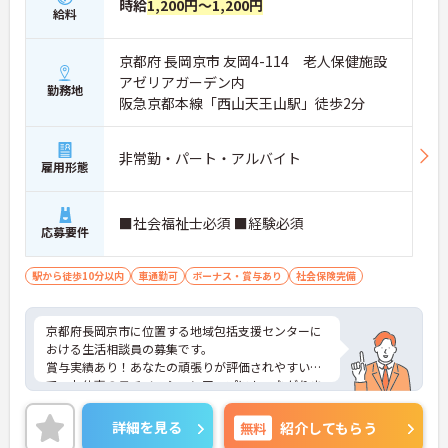
時給
1,200円～1,200円
給料
京都府 長岡京市 友岡4-114 老人保健施設
アゼリアガーデン内
勤務地
阪急京都本線「西山天王山駅」徒歩2分
非常勤・パート・アルバイト
雇用形態
■社会福祉士必須 ■経験必須
応募要件
駅から徒歩10分以内
車通勤可
ボーナス・賞与あり
社会保険完備
京都府長岡京市に位置する地域包括支援センターに
おける生活相談員の募集です。
賞与実績あり！あなたの頑張りが評価されやすいの
で、お仕事のモチベーションアップにもつながりま
す♪
日勤のみ！17：00終業で、残業月3時間程度とかな
詳細を見る
無料
紹介してもらう
り少なめなのでお仕事終わりの時間を大切に働けま