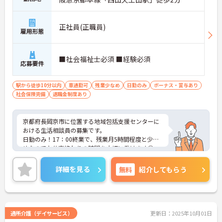
正社員(正職員)
雇用形態
■社会福祉士必須 ■経験必須
応募要件
駅から徒歩10分以内
車通勤可
残業少なめ
日勤のみ
ボーナス・賞与あり
社会保険完備
退職金制度あり
京都府長岡京市に位置する地域包括支援センターに
おける生活相談員の募集です。
日勤のみ！17：00終業で、残業月5時間程度と少な
めなのでお仕事終わりの時間を大切に働けます◎
育児休業・介護休業・看護休暇取得実績あり！長く
勤めやすい環境が整っています♪
詳細を見る
無料
紹介してもらう
ご興味のある方には面接ポイントをお伝えしますの
で、お気軽にお問い合わせください！
通所介護（デイサービス）
更新日：2025年10月01日