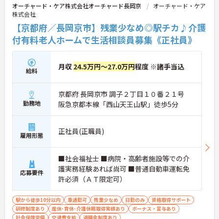
オーチャード・ケア株式会社オーチャード長岡京
オーチャード・ケア
株式会社
【京都府／長岡京市】残業少なめ◎駅チカ♪介護
付有料老人ホームで生活相談員募集《正社員》
月収
24.5万円～27.0万円
程度 ※諸手当込
給料
京都府 長岡京市 調子２丁目１０番２１号
勤務地
阪急京都本線「西山天王山駅」徒歩5分
正社員(正職員)
雇用形態
■社会福祉士 ■病院・高齢者施設等での介
護実務経験あれば尚可 ■普通自動車運転免
応募要件
許必須（ＡＴ限定可）
駅から徒歩10分以内
車通勤可
残業少なめ
日勤のみ
資格取得サポート
研修制度あり
産休･育休･介護休暇取得実績あり
ボーナス・賞与あり
社会保険完備
交通費支給
退職金制度あり