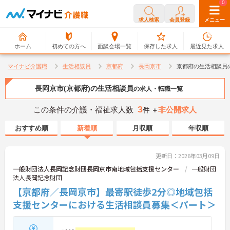
0
0
求人検索
会員登録
メニュー
ホーム
初めての方へ
面談会場一覧
保存した求人
最近見た求人
マイナビ介護職
生活相談員
京都府
長岡京市
京都府の生活相談員
長岡京市(京都府)の生活相談員
の求人・転職一覧
3
この条件の介護・福祉求人数
非公開求人
件 ＋
おすすめ順
新着順
月収順
年収順
更新日：2026年03月09日
一般財団法人長岡記念財団長岡京市南地域包括支援センター
一般財団
法人長岡記念財団
【京都府／長岡京市】最寄駅徒歩2分◎地域包括
支援センターにおける生活相談員募集＜パート＞