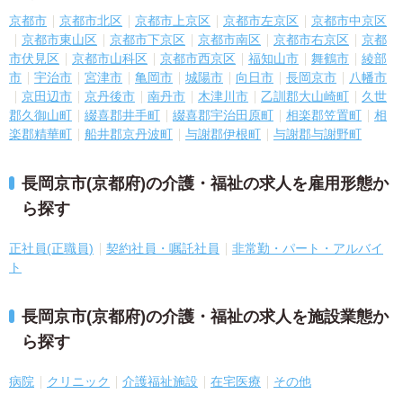
京都市
京都市北区
京都市上京区
京都市左京区
京都市中京区
京都市東山区
京都市下京区
京都市南区
京都市右京区
京都
市伏見区
京都市山科区
京都市西京区
福知山市
舞鶴市
綾部
市
宇治市
宮津市
亀岡市
城陽市
向日市
長岡京市
八幡市
京田辺市
京丹後市
南丹市
木津川市
乙訓郡大山崎町
久世
郡久御山町
綴喜郡井手町
綴喜郡宇治田原町
相楽郡笠置町
相
楽郡精華町
船井郡京丹波町
与謝郡伊根町
与謝郡与謝野町
長岡京市(京都府)の介護・福祉の求人を雇用形態か
ら探す
正社員(正職員)
契約社員・嘱託社員
非常勤・パート・アルバイ
ト
長岡京市(京都府)の介護・福祉の求人を施設業態か
ら探す
病院
クリニック
介護福祉施設
在宅医療
その他