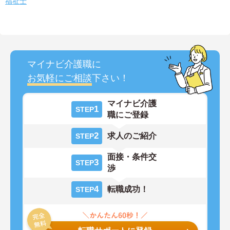
福祉士
マイナビ介護職に
お気軽にご相談
下さい！
マイナビ介護
1
STEP
職にご登録
2
求人のご紹介
STEP
面接・条件交
3
STEP
渉
4
転職成功！
STEP