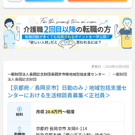
す◎
ご興味のある方には面接ポイントをお伝えしますの
で、お気軽にお問い合わせください！
更新日：2026年03月09日
一般財団法人長岡記念財団長岡京市南地域包括支援センター
一般財団
法人長岡記念財団
【京都府／長岡京市】日勤のみ♪地域包括支援セ
ンターにおける生活相談員募集＜正社員＞
月収
20.6万円
～程度
給料
京都府 長岡京市 友岡4-114
勤務地
阪急京都本線「西山天王山駅」徒歩2分