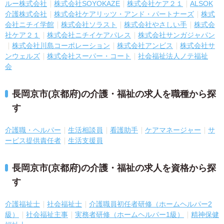
ルー株式会社
株式会社SOYOKAZE
株式会社ケア２１
ALSOK
介護株式会社
株式会社ケアリッツ・アンド・パートナーズ
株式
会社ニチイ学館
株式会社ソラスト
株式会社やさしい手
株式会
社ケア２１
株式会社ニチイケアパレス
株式会社サンガジャパン
株式会社川島コーポレーション
株式会社アンビス
株式会社サ
ンウェルズ
株式会社スーパー・コート
社会福祉法人ノテ福祉
会
長岡京市(京都府)の介護・福祉の求人を職種から探
す
介護職・ヘルパー
生活相談員
看護助手
ケアマネージャー
サ
ービス提供責任者
生活支援員
長岡京市(京都府)の介護・福祉の求人を資格から探
す
介護福祉士
社会福祉士
介護職員初任者研修（ホームヘルパー2
級）
社会福祉主事
実務者研修（ホームヘルパー1級）
精神保健