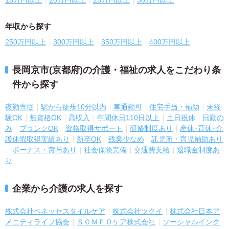
15万円以上
20万円以上
25万円以上
30万円以上
年収から探す
250万円以上
300万円以上
350万円以上
400万円以上
長岡京市(京都府)の介護・福祉の求人をこだわり条
件から探す
夜勤専従
駅から徒歩10分以内
車通勤可
住宅手当・補助
未経
験OK
無資格OK
高収入
年間休日110日以上
土日祝休
日勤の
み
ブランクOK
資格取得サポート
研修制度あり
産休･育休･介
護休暇取得実績あり
新卒OK
残業少なめ
託児所・育児補助あり
ボーナス・賞与あり
社会保険完備
交通費支給
退職金制度あ
り
企業から介護の求人を探す
株式会社ベネッセスタイルケア
株式会社ツクイ
株式会社日本ア
メニティライフ協会
ＳＯＭＰＯケア株式会社
ソーシャルインク