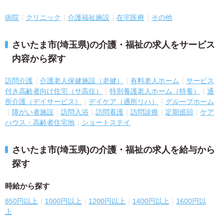
病院
クリニック
介護福祉施設
在宅医療
その他
さいたま市(埼玉県)の介護・福祉の求人をサービス
内容から探す
訪問介護
介護老人保健施設（老健）
有料老人ホーム
サービス
付き高齢者向け住宅（サ高住）
特別養護老人ホーム（特養）
通
所介護（デイサービス）
デイケア（通所リハ）
グループホーム
障がい者施設
訪問入浴
訪問看護
訪問診療
定期巡回
ケア
ハウス・高齢者住宅地
ショートステイ
さいたま市(埼玉県)の介護・福祉の求人を給与から
探す
時給から探す
850円以上
1000円以上
1200円以上
1400円以上
1600円以
上