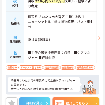
月収
27.0万円～29.0万円
スキル・経験によ
給料
り考慮
埼玉県 さいたま市大宮区 三橋1-345-1
ニューシャトル「鉄道博物館駅」バス・車4
勤務地
分
正社員(正職員)
雇用形態
■主任介護支援専門員：必須 ■ケアマネ
応募要件
ジャー ■経験必須
日勤のみ
ボーナス・賞与あり
社会保険完備
交通費支給
退職金制度あり
埼玉県さいたま市の事業所にて主任ケアマネジャー
の募集です。
大手法人の為福利厚生が充実◎特別報酬制度もあ
り、頑張りが評価される環境です！
リフレッシュ休暇が年間17日とプライベートとの両
立も可能です。
詳細を見る
無料
紹介してもらう