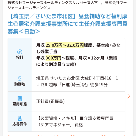
株式会社フージャースホールディングスリルセーヌ大宮
株式会社フー
ジャースホールディングス
【埼玉県／さいたま市北区】昼食補助など福利厚
生◎居宅介護支援事業所にて主任介護支援専門員
募集＜日勤＞
月収
25.0万円～32.0万円
程度、基本給+みな
し残業手当
給料
年収
300万円
～程度、月収×12ヶ月（業績
により別途賞与支給）
埼玉県 さいたま市北区 大成町4丁目416－1
勤務地
ＪＲ川越線「日進(埼玉)駅」徒歩19分
正社員(正職員)
雇用形態
【必要資格・スキル】 ■介護支援専門員
応募要件
（ケアマネジャー）資格