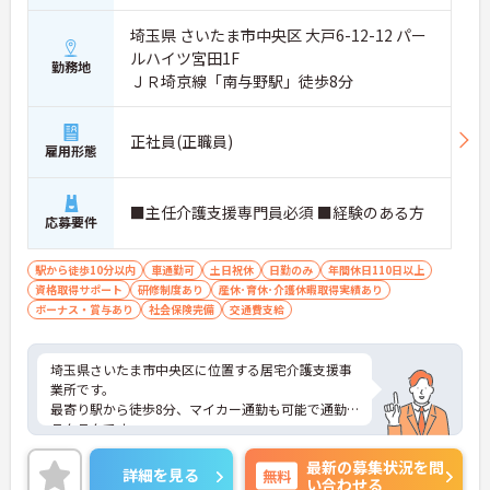
埼玉県 さいたま市中央区 大戸6-12-12 パー
ルハイツ宮田1F
勤務地
ＪＲ埼京線「南与野駅」徒歩8分
正社員(正職員)
雇用形態
■主任介護支援専門員必須 ■経験のある方
応募要件
駅から徒歩10分以内
車通勤可
土日祝休
日勤のみ
年間休日110日以上
資格取得サポート
研修制度あり
産休･育休･介護休暇取得実績あり
ボーナス・賞与あり
社会保険完備
交通費支給
埼玉県さいたま市中央区に位置する居宅介護支援事
業所です。
最寄り駅から徒歩8分、マイカー通勤も可能で通勤
ラクラクです。
年間休日120日、完全週休2日制で日勤のお仕事なの
最新の募集状況を問
でプライベートと両立がしやすく育児中の方にもお
詳細を見る
無料
い合わせる
すすめの求人です。