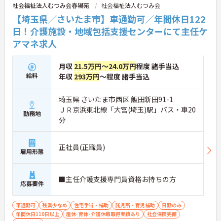
社会福祉法人むつみ会春陽苑
社会福祉法人むつみ会
【埼玉県／さいたま市】車通勤可／年間休日122
日！介護施設・地域包括支援センターにて主任ケ
アマネ求人
月収
21.5万円～24.0万円
程度 諸手当込
給料
年収
293万円
～程度 諸手当込
埼玉県 さいたま市西区 飯田新田91-1
ＪＲ京浜東北線「大宮(埼玉)駅」バス・車20
勤務地
分
正社員(正職員)
雇用形態
■主任介護支援専門員資格お持ちの方
応募要件
車通勤可
残業少なめ
住宅手当・補助
託児所・育児補助
日勤のみ
年間休日110日以上
産休･育休･介護休暇取得実績あり
社会保険完備