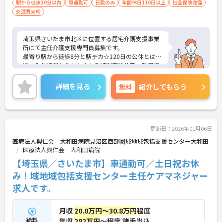
駅から徒歩10分以内
車通勤可
日勤のみ
年間休日110日以上
社会保険完備
交通費支給
埼玉県さいたま市北区に位置する居宅介護支援事業
所にて主任介護支援専門員募集です。
最寄り駅から徒歩8分と駅チカ☆120日の公休とは別
途、入社初月から付与される特別有給休暇も利用で
きるため、プライベートの時間をたっぷり楽しめま
す！
詳細を見る
無料
紹介してもらう
ご興味のある方には、面接対策ポイントなど、さら
に詳細をお話いたしますので、お気軽にご相談くだ
さい。
更新日：2026年01月06日
医療法人興仁会 大和田病院見沼区西部圏域地域包括支援センター大和田
医療法人興仁会 大和田病院
【埼玉県／さいたま市】車通勤可／土日祝お休
み！域地域包括支援センター主任ケアマネジャー
求人です。
月収
20.0万円～30.8万円
程度
給料
年収
282万円
～程度 諸手当込