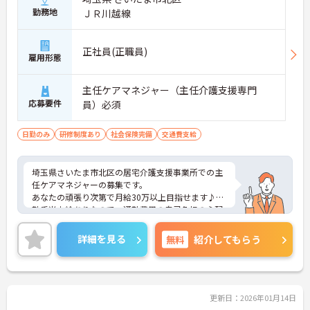
勤務地
ＪＲ川越線
正社員(正職員)
雇用形態
主任ケアマネジャー（主任介護支援専門
応募要件
員）必須
日勤のみ
研修制度あり
社会保険完備
交通費支給
埼玉県さいたま市北区の居宅介護支援事業所での主
任ケアマネジャーの募集です。
あなたの頑張り次第で月給30万以上目指せます♪通
勤手当支給ありなので、通勤費用の自己負担の心配
も不要！
ご興味のある方は、面接のポイントをお伝えします
詳細を見る
無料
紹介してもらう
のでお気軽にお問い合せください。
更新日：2026年01月14日