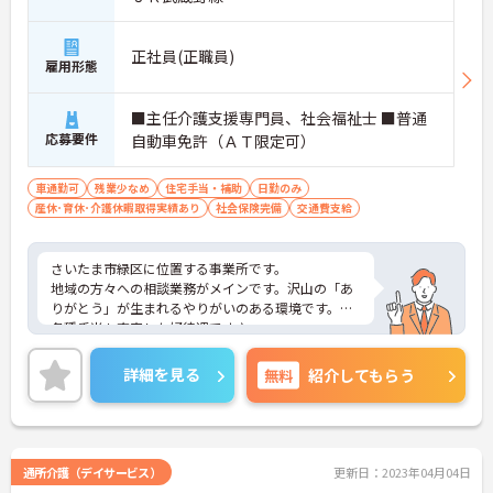
正社員(正職員)
雇用形態
■主任介護支援専門員、社会福祉士 ■普通
応募要件
自動車免許（ＡＴ限定可）
車通勤可
残業少なめ
住宅手当・補助
日勤のみ
産休･育休･介護休暇取得実績あり
社会保険完備
交通費支給
さいたま市緑区に位置する事業所です。
地域の方々への相談業務がメインです。沢山の「あ
りがとう」が生まれるやりがいのある環境です。
各種手当も充実した好待遇です♪
ご興味のある方には、面接対策ポイントなど、さら
に詳細をお話しいたしますのでお気軽にご相談くだ
詳細を見る
無料
紹介してもらう
さい！
通所介護（デイサービス）
更新日：2023年04月04日