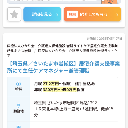
各種手当等福利厚生も整っており、安心して長くお
勤めいただけます。
ご興味のある方には、面接対策ポイントなど、さら
詳細を見る
無料
紹介してもらう
に詳細をお話しいたしますので、お気軽にご相談く
ださい。
更新日：2025年05月07日
医療法人ひかり会 介護老人保健施設 岩槻ライトケア居宅介護支援事業
所ルミナス岩槻
医療法人ひかり会 介護老人保健施設 岩槻ライトケ
ア
【埼玉県／さいたま市岩槻区】居宅介護支援事業
所にて主任ケアマネジャー兼管理職
月収
27.2万円
～程度 諸手当込み
給料
年収
380万円～450万円
程度
埼玉県 さいたま市岩槻区 馬込1292
ＪＲ東北本線(上野－盛岡)「蓮田駅」徒歩15
勤務地
分