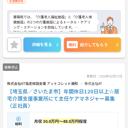
交通費支給
春陽苑では、「介護老人福祉施設」と「介護老人保
健施設」の2つの介護施設によるトータル・ケアリ
ング・ステーションを目指しています。
残業は月4時間と少なめですので、ご自分の時間を
大切にしながら仕事に取り組んでいただけます！
ご興味ある方には、面接のポイントなど、さらに詳
詳細を見る
無料
紹介してもらう
細をお伝え致しますので宜しくお願いいたしますの
でお気軽にご相談ください。
募集停止
更新日：2026年02月27日
株式会社AT指定相談支援 アットコレット浦和
株式会社AT
【埼玉県／さいたま市】年間休日120日以上☆居
宅介護支援事業所にて主任ケアマネジャー募集
〈正社員〉
月収
30.0万円～48.0万円
程度
給料