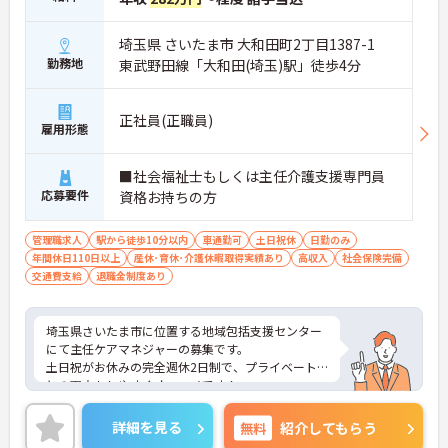
埼玉県 さいたま市 大和田町2丁目1387-1
勤務地
東武野田線「大和田(埼玉)駅」徒歩4分
正社員(正職員)
雇用形態
■社会福祉士もしくは主任介護支援専門員
応募要件
資格お持ちの方
管理職求人
駅から徒歩10分以内
車通勤可
土日祝休
日勤のみ
年間休日110日以上
産休･育休･介護休暇取得実績あり
高収入
社会保険完備
交通費支給
退職金制度あり
埼玉県さいたま市に位置する地域包括支援センター
にて主任ケアマネジャーの募集です。
土日祝がお休みの完全週休2日制で、プライベート
との両立もしやすくオススメです！
また子育て世の方で今はフルタイム勤務が出来ない
が、将来的にフルタイムで働きたい方もご相談が可
詳細を見る
無料
紹介してもらう
能です！