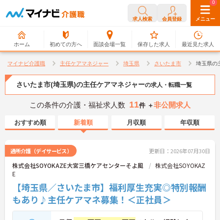
0
0
求人検索
会員登録
メニュー
ホーム
初めての方へ
面談会場一覧
保存した求人
最近見た求人
マイナビ介護職
主任ケアマネジャー
埼玉県
さいたま市
埼玉県の
さいたま市(埼玉県)の主任ケアマネジャー
の求人・転職一覧
11
この条件の介護・福祉求人数
非公開求人
件 ＋
おすすめ順
新着順
月収順
年収順
通所介護（デイサービス）
更新日：2026年07月30日
株式会社SOYOKAZE大宮三橋ケアセンターそよ風
株式会社SOYOKAZ
E
【埼玉県／さいたま市】福利厚生充実◎特別報酬
もあり♪主任ケアマネ募集！＜正社員＞