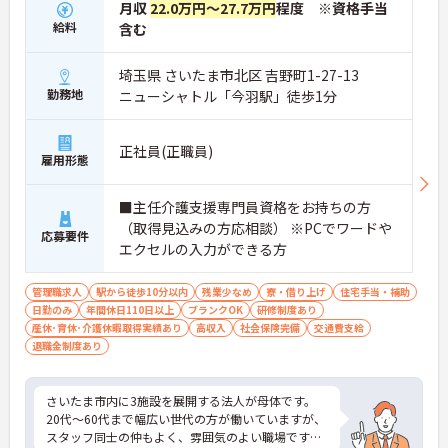
月収
22.0万円～27.7万円
程度 ※資格手当
給料
含む
埼玉県 さいたま市北区 吉野町1-27-13
勤務地
ニューシャトル「今羽駅」徒歩1分
正社員(正職員)
雇用形態
■主任介護支援専門員資格をお持ちの方
（取得見込みの方応相談） ※PCでワードや
応募要件
エクセルの入力ができる方
管理職求人
駅から徒歩10分以内
残業少なめ
寮・借り上げ
住宅手当・補助
日勤のみ
年間休日110日以上
ブランクOK
研修制度あり
産休･育休･介護休暇取得実績あり
高収入
社会保険完備
交通費支給
退職金制度あり
さいたま市内に3施設を展開する法人が母体です。
20代～60代まで幅広い世代の方が働いていますが、
スタッフ同士の仲もよく、雰囲気のよい職場です♪