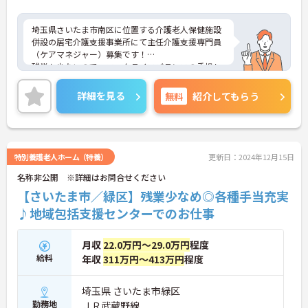
埼玉県さいたま市南区に位置する介護老人保健施設
併設の居宅介護支援事業所にて主任介護支援専門員
（ケアマネジャー）募集です！
残業も少ないので、ワークライフバランスの重視し
た働き方ができます。
スタッフの仲も良く、アットホームな雰囲気が自慢
詳細を見る
無料
紹介してもらう
です。
ご興味ある方には、面接対策ポイントなど、詳細を
お話しいたしますのでお気軽にご相談ください。
特別養護老人ホーム（特養）
更新日：2024年12月15日
名称非公開 ※詳細はお問合せください
【さいたま市／緑区】残業少なめ◎各種手当充実
♪地域包括支援センターでのお仕事
月収
22.0万円～29.0万円
程度
給料
年収
311万円～413万円
程度
埼玉県 さいたま市緑区
勤務地
ＪＲ武蔵野線