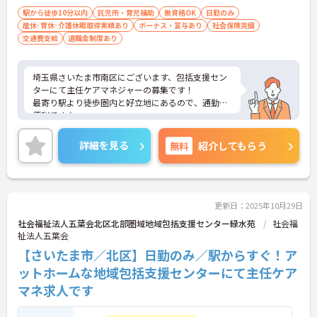
駅から徒歩10分以内
託児所・育児補助
無資格OK
日勤のみ
産休･育休･介護休暇取得実績あり
ボーナス・賞与あり
社会保険完備
交通費支給
退職金制度あり
埼玉県さいたま市南区にございます、包括支援セン
ターにて主任ケアマネジャーの募集です！
最寄り駅より徒歩圏内と好立地にあるので、通勤に
便利です♪
また、育児休暇制度や利用可能な託児所があり、お
子様のいらっしゃる方でも安心して働けます★
詳細を見る
無料
紹介してもらう
ご興味のある方は、マイナビ介護職までお問い合わ
せください。
更新日：2025年10月29日
社会福祉法人五葉会北区北部圏域地域包括支援センター緑水苑
社会福
祉法人五葉会
【さいたま市／北区】日勤のみ／駅からすぐ！ア
ットホームな地域包括支援センターにて主任ケア
マネ求人です