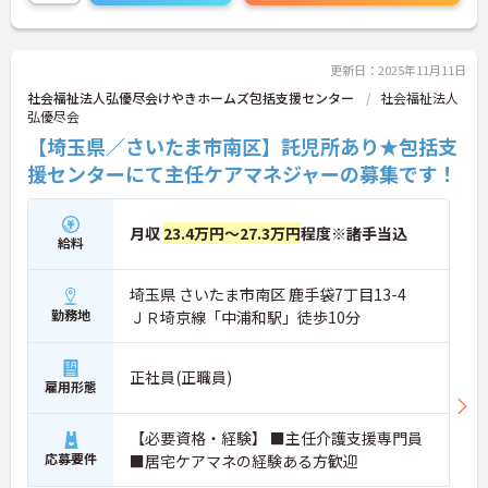
ご興味のある方には、面接対策ポイントなど、さら
に詳細をお話しいたしますので、お気軽にご相談く
ださい。
更新日：2025年11月11日
社会福祉法人弘優尽会けやきホームズ包括支援センター
社会福祉法人
弘優尽会
【埼玉県／さいたま市南区】託児所あり★包括支
援センターにて主任ケアマネジャーの募集です！
月収
23.4万円～27.3万円
程度※諸手当込
給料
埼玉県 さいたま市南区 鹿手袋7丁目13-4
勤務地
ＪＲ埼京線「中浦和駅」徒歩10分
正社員(正職員)
雇用形態
【必要資格・経験】 ■主任介護支援専門員
応募要件
■居宅ケアマネの経験ある方歓迎