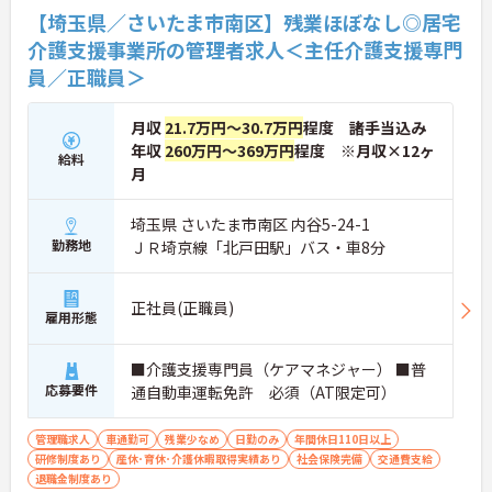
【埼玉県／さいたま市南区】残業ほぼなし◎居宅
介護支援事業所の管理者求人＜主任介護支援専門
員／正職員＞
月収
21.7万円～30.7万円
程度 諸手当込み
年収
260万円～369万円
程度 ※月収×12ヶ
給料
月
埼玉県 さいたま市南区 内谷5-24-1
勤務地
ＪＲ埼京線「北戸田駅」バス・車8分
正社員(正職員)
雇用形態
■介護支援専門員（ケアマネジャー） ■普
応募要件
通自動車運転免許 必須（AT限定可）
管理職求人
車通勤可
残業少なめ
日勤のみ
年間休日110日以上
研修制度あり
産休･育休･介護休暇取得実績あり
社会保険完備
交通費支給
退職金制度あり