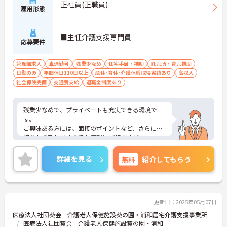
正社員(正職員)
雇用形態
■主任介護支援専門員
応募要件
管理職求人
車通勤可
残業少なめ
住宅手当・補助
託児所・育児補助
日勤のみ
年間休日110日以上
産休･育休･介護休暇取得実績あり
高収入
社会保険完備
交通費支給
退職金制度あり
残業少なめで、プライベートも充実できる環境で
す。
ご興味ある方には、面接のポイントなど、さらに詳
細をお話致しますのでお気軽にご相談ください。
詳細を見る
無料
紹介してもらう
更新日：2025年05月07日
医療法人社団葵会 介護老人保健施設葵の園・浦和居宅介護支援事業所
医療法人社団葵会 介護老人保健施設葵の園・浦和