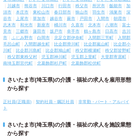
川越市
熊谷市
川口市
行田市
秩父市
所沢市
飯能市
加
須市
本庄市
東松山市
春日部市
狭山市
羽生市
鴻巣市
深
谷市
上尾市
草加市
越谷市
蕨市
戸田市
入間市
朝霞市
志木市
和光市
新座市
桶川市
久喜市
北本市
八潮市
富士
見市
三郷市
蓮田市
坂戸市
幸手市
鶴ヶ島市
日高市
吉川
市
ふじみ野市
白岡市
北足立郡伊奈町
入間郡三芳町
入間郡
毛呂山町
入間郡越生町
比企郡滑川町
比企郡嵐山町
比企郡小
川町
比企郡川島町
比企郡鳩山町
秩父郡横瀬町
秩父郡皆野町
秩父郡東秩父村
児玉郡神川町
児玉郡上里町
大里郡寄居町
南埼玉郡宮代町
北葛飾郡杉戸町
北葛飾郡松伏町
さいたま市(埼玉県)の介護・福祉の求人を雇用形態
から探す
正社員(正職員)
契約社員・嘱託社員
非常勤・パート・アルバイ
ト
さいたま市(埼玉県)の介護・福祉の求人を施設業態
から探す