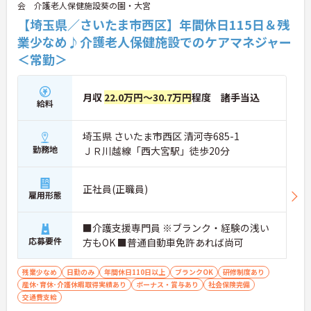
会 介護老人保健施設葵の園・大宮
【埼玉県／さいたま市西区】年間休日115日＆残
業少なめ♪介護老人保健施設でのケアマネジャー
＜常勤＞
月収
22.0万円～30.7万円
程度 諸手当込
給料
埼玉県 さいたま市西区 清河寺685-1
勤務地
ＪＲ川越線「西大宮駅」徒歩20分
正社員(正職員)
雇用形態
■介護支援専門員 ※ブランク・経験の浅い
応募要件
方もOK ■普通自動車免許あれば尚可
残業少なめ
日勤のみ
年間休日110日以上
ブランクOK
研修制度あり
産休･育休･介護休暇取得実績あり
ボーナス・賞与あり
社会保険完備
交通費支給