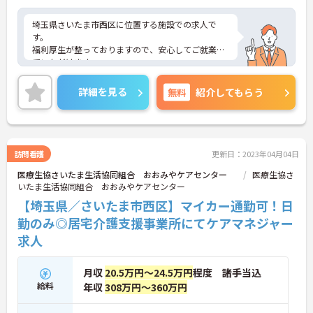
埼玉県さいたま市西区に位置する施設での求人で
す。
福利厚生が整っておりますので、安心してご就業し
ていただけます。
年間休日は110日以上！残業も少なめですので、プ
ライベートとの予定が立てやすいです！
詳細を見る
無料
紹介してもらう
ご興味のある方は、お気軽にお問い合わせくださ
い。
訪問看護
更新日：2023年04月04日
医療生協さいたま生活協同組合 おおみやケアセンター
医療生協さ
いたま生活協同組合 おおみやケアセンター
【埼玉県／さいたま市西区】マイカー通勤可！日
勤のみ◎居宅介護支援事業所にてケアマネジャー
求人
月収
20.5万円～24.5万円
程度 諸手当込
給料
年収
308万円～360万円