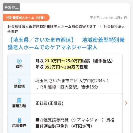
募集停止
特別養護老人ホーム（特養）
更新日：2026年03月31日
社会福祉法人永寿荘特別養護老人ホーム扇の森ＷＥＳＴ
社会福祉法人
永寿荘
【埼玉県／さいたま市西区】 地域密着型特別養
護老人ホームでのケアマネジャー求人
月収
23.0万円～25.0万円
程度（諸手当込）
給料
年収
353万円～384万円
程度
埼玉県 さいたま市西区 大字中釘2345-1
勤務地
ＪＲ川越線「西大宮駅」徒歩15分
正社員(正職員)
雇用形態
■介護支援専門員（ケアマネジャー）資格
応募要件
■普通自動車免許（AT限定可）