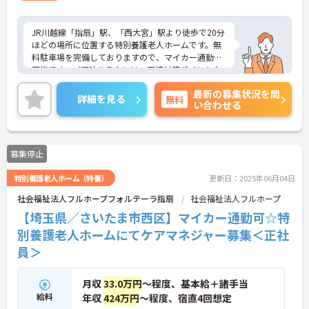
JR川越線「指扇」駅、「西大宮」駅より徒歩で20分
ほどの場所に位置する特別養護老人ホームです。無
料駐車場を完備しておりますので、マイカー通勤も
可能です。ご興味ある方には、面接対策ポイントな
ど、さらに詳細をお話しいたしますのでお気軽にご
最新の募集状況を問
相談ください。
詳細を見る
無料
い合わせる
募集停止
特別養護老人ホーム（特養）
更新日：2025年06月04日
社会福祉法人フルホープフォルテーラ指扇
社会福祉法人フルホープ
【埼玉県／さいたま市西区】マイカー通勤可☆特
別養護老人ホームにてケアマネジャー募集＜正社
員＞
月収
33.0万円
～程度、基本給＋諸手当
給料
年収
424万円
～程度、宿直4回想定