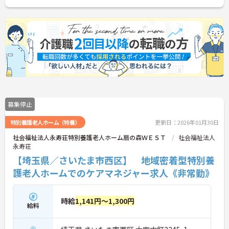
募集停止
特別養護老人ホーム（特養）
更新日：2026年01月30日
社会福祉法人永寿荘特別養護老人ホーム扇の森ＷＥＳＴ
社会福祉法人
永寿荘
【埼玉県／さいたま市西区】 地域密着型特別養
護老人ホームでのケアマネジャー求人《非常勤》
時給
1,141円～1,300円
給料