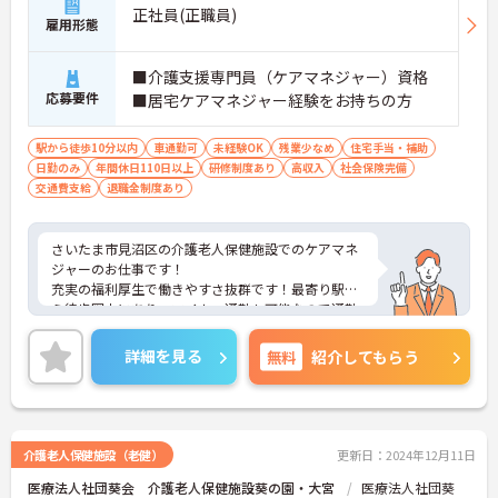
正社員(正職員)
雇用形態
■介護支援専門員（ケアマネジャー）資格
応募要件
■居宅ケアマネジャー経験をお持ちの方
駅から徒歩10分以内
車通勤可
未経験OK
残業少なめ
住宅手当・補助
日勤のみ
年間休日110日以上
研修制度あり
高収入
社会保険完備
交通費支給
退職金制度あり
さいたま市見沼区の介護老人保健施設でのケアマネ
ジャーのお仕事です！
充実の福利厚生で働きやすさ抜群です！最寄り駅か
ら徒歩圏内にあり、マイカー通勤も可能なので通勤
の利便性が良く、通いやすいのも魅力です！
ご興味ある方には、面接のポイントなど、さらに詳
詳細を見る
無料
紹介してもらう
細をお話致しますのでお気軽にご相談ください。
介護老人保健施設（老健）
更新日：2024年12月11日
医療法人社団葵会 介護老人保健施設葵の園・大宮
医療法人社団葵