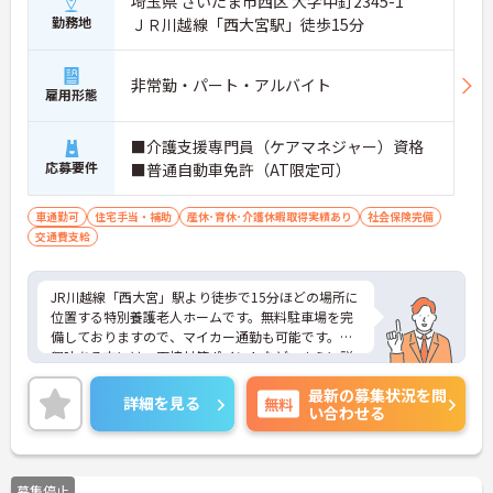
埼玉県 さいたま市西区 大字中釘2345-1
勤務地
ＪＲ川越線「西大宮駅」徒歩15分
非常勤・パート・アルバイト
雇用形態
■介護支援専門員（ケアマネジャー）資格
応募要件
■普通自動車免許（AT限定可）
車通勤可
住宅手当・補助
産休･育休･介護休暇取得実績あり
社会保険完備
交通費支給
JR川越線「西大宮」駅より徒歩で15分ほどの場所に
位置する特別養護老人ホームです。無料駐車場を完
備しておりますので、マイカー通勤も可能です。ご
興味ある方には、面接対策ポイントなど、さらに詳
細をお話しいたしますのでお気軽にご相談くださ
最新の募集状況を問
い。
詳細を見る
無料
い合わせる
募集停止