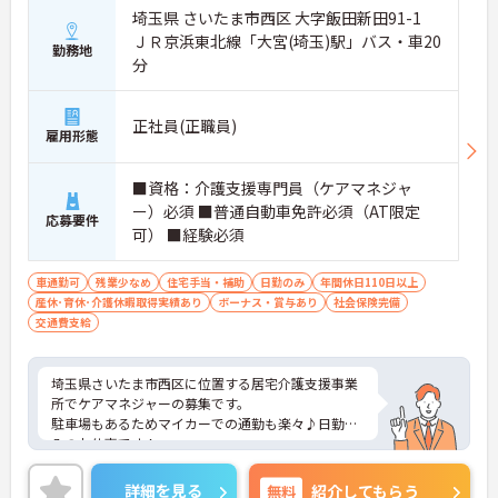
埼玉県 さいたま市西区 大字飯田新田91-1
ＪＲ京浜東北線「大宮(埼玉)駅」バス・車20
勤務地
分
正社員(正職員)
雇用形態
■資格：介護支援専門員（ケアマネジャ
ー）必須 ■普通自動車免許必須（AT限定
応募要件
可） ■経験必須
車通勤可
残業少なめ
住宅手当・補助
日勤のみ
年間休日110日以上
産休･育休･介護休暇取得実績あり
ボーナス・賞与あり
社会保険完備
交通費支給
埼玉県さいたま市西区に位置する居宅介護支援事業
所でケアマネジャーの募集です。
駐車場もあるためマイカーでの通勤も楽々♪日勤の
みのお仕事です！
また年間休日122日もあるためプライベートとの両
立を目指す方におすすめの環境です◎
詳細を見る
無料
紹介してもらう