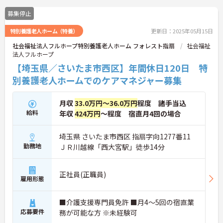
募集停止
特別養護老人ホーム（特養）
更新日：2025年05月15日
社会福祉法人フルホープ特別養護老人ホーム フォレスト指扇
社会福祉
法人フルホープ
【埼玉県／さいたま市西区】年間休日120日 特
別養護老人ホームでのケアマネジャー募集
月収
33.0万円～36.0万円
程度 諸手当込
給料
年収
424万円
～程度 宿直月4回の場合
埼玉県 さいたま市西区 指扇字向1277番11
勤務地
ＪＲ川越線「西大宮駅」徒歩14分
正社員(正職員)
雇用形態
■介護支援専門員免許 ■月4～5回の宿直業
応募要件
務が可能な方 ※未経験可