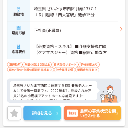
埼玉県 さいたま市西区 指扇1377-1
勤務地
ＪＲ川越線「西大宮駅」徒歩15分
正社員(正職員)
雇用形態
【必要資格・スキル】 ■介護支援専門員
応募要件
（ケアマネジャー）資格 ■宿直可能な方
車通勤可
年間休日110日以上
資格取得サポート
研修制度あり
産休･育休･介護休暇取得実績あり
社会保険完備
退職金制度あり
埼玉県さいたま市西区に位置する特別養護老人ホー
ムにて介護士募集です。2022年4月に開設された定
員29名の小規模でアットホームな施設です♪
法人内の施設（徒歩5分圏内）に配属のケアマネジ
ャーと協業していきますので、悩みの相談や情報交
最新の募集状況を問
換をしながら働いていくことができます。
詳細を見る
無料
い合わせる
ご興味のある方には、面接対策ポイントなど、さら
に詳細をお話いたしますので、お気軽にご相談くだ
さい。