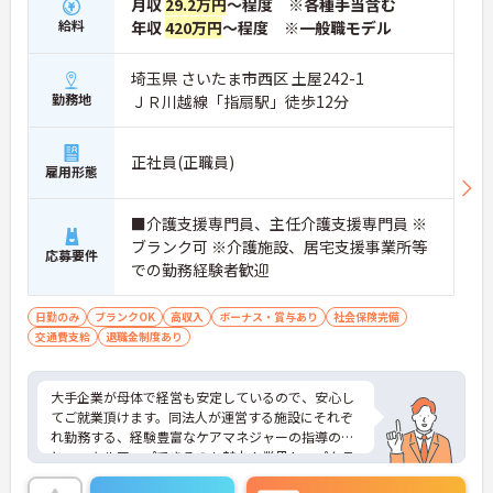
月収
29.2万円
～程度 ※各種手当含む
給料
年収
420万円
～程度 ※一般職モデル
埼玉県 さいたま市西区 土屋242-1
勤務地
ＪＲ川越線「指扇駅」徒歩12分
正社員(正職員)
雇用形態
■介護支援専門員、主任介護支援専門員 ※
ブランク可 ※介護施設、居宅支援事業所等
応募要件
での勤務経験者歓迎
日勤のみ
ブランクOK
高収入
ボーナス・賞与あり
社会保険完備
交通費支給
退職金制度あり
大手企業が母体で経営も安定しているので、安心し
てご就業頂けます。同法人が運営する施設にそれぞ
れ勤務する、経験豊富なケアマネジャーの指導のも
と、スキルアップできるのも魅力！業界トップクラ
スの給与水準で、ご自身の頑張りがしっかりとお給