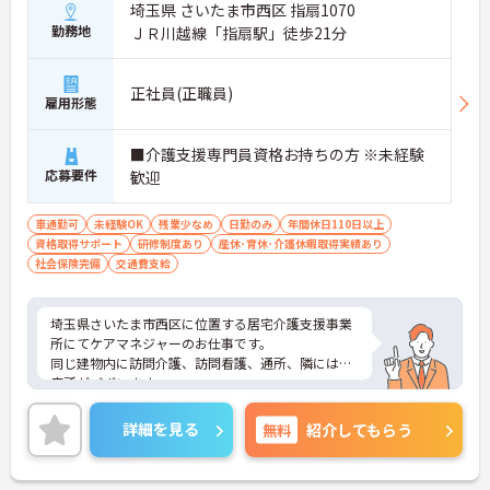
埼玉県 さいたま市西区 指扇1070
勤務地
ＪＲ川越線「指扇駅」徒歩21分
正社員(正職員)
雇用形態
■介護支援専門員資格お持ちの方 ※未経験
応募要件
歓迎
車通勤可
未経験OK
残業少なめ
日勤のみ
年間休日110日以上
資格取得サポート
研修制度あり
産休･育休･介護休暇取得実績あり
社会保険完備
交通費支給
埼玉県さいたま市西区に位置する居宅介護支援事業
所にてケアマネジャーのお仕事です。
同じ建物内に訪問介護、訪問看護、通所、隣には診
療所がございます。
研修制度や勉強会が充実しており、安心して働くこ
とができます！
詳細を見る
無料
紹介してもらう
ご興味のある方は、面接のポイントなど、さらにに
詳細をお伝えいたしますのでお気軽にご相談くださ
い。