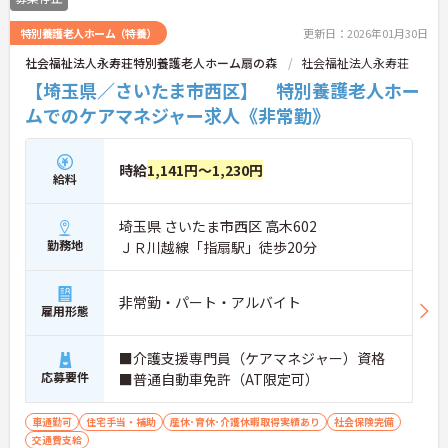
特別養護老人ホーム（特養）
更新日：2026年01月30日
社会福祉法人永寿荘特別養護老人ホーム扇の森
社会福祉法人永寿荘
【埼玉県／さいたま市西区】 特別養護老人ホー
ムでのケアマネジャー求人《非常勤》
時給
1,141円～1,230円
給料
埼玉県 さいたま市西区 高木602
勤務地
ＪＲ川越線「指扇駅」徒歩20分
非常勤・パート・アルバイト
雇用形態
■介護支援専門員（ケアマネジャー）資格
応募要件
■普通自動車免許（AT限定可）
車通勤可
住宅手当・補助
産休･育休･介護休暇取得実績あり
社会保険完備
交通費支給