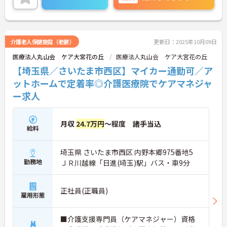
しっかりとしたフォロー体制で、経験に関わらず安
心してスタートできます。
こちらの求人にご興味のある方はご面接のポイント
をお伝えしますのでお気軽にお問い合わせくださ
い。
介護老人保健施設（老健）
更新日：2025年10月09日
医療法人丸山会 ケア大宮花の丘
医療法人丸山会 ケア大宮花の丘
【埼玉県／さいたま市西区】マイカー通勤可／ア
ットホームで定着率◎介護医療院でケアマネジャ
ー求人
月収
24.7万円
～程度 諸手当込
給料
埼玉県 さいたま市西区 内野本郷975番地5
勤務地
ＪＲ川越線「日進(埼玉)駅」バス・車9分
正社員(正職員)
雇用形態
■介護支援専門員（ケアマネジャー）資格