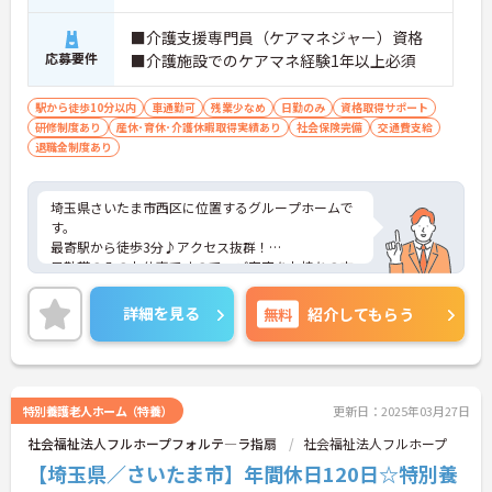
■介護支援専門員（ケアマネジャー）資格
応募要件
■介護施設でのケアマネ経験1年以上必須
駅から徒歩10分以内
車通勤可
残業少なめ
日勤のみ
資格取得サポート
研修制度あり
産休･育休･介護休暇取得実績あり
社会保険完備
交通費支給
退職金制度あり
埼玉県さいたま市西区に位置するグループホームで
す。
最寄駅から徒歩3分♪アクセス抜群！
日勤帯のみのお仕事ですので、ご家庭をお持ちの方
も働きやすい勤務時間でオススメです！
ご興味をお持ちの方はお気軽にお問い合わせくださ
詳細を見る
無料
紹介してもらう
い。
特別養護老人ホーム（特養）
更新日：2025年03月27日
社会福祉法人フルホープフォルテ―ラ指扇
社会福祉法人フルホープ
【埼玉県／さいたま市】年間休日120日☆特別養