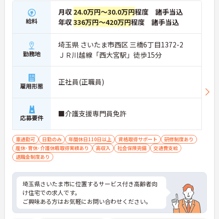
月収
24.0万円～30.0万円
程度 諸手当込
給料
年収
336万円～420万円
程度 諸手当込
埼玉県 さいたま市西区 三橋6丁目1372-2
勤務地
ＪＲ川越線「西大宮駅」徒歩15分
正社員(正職員)
雇用形態
■介護支援専門員免許
応募要件
車通勤可
日勤のみ
年間休日110日以上
資格取得サポート
研修制度あり
産休･育休･介護休暇取得実績あり
高収入
社会保険完備
交通費支給
退職金制度あり
埼玉県さいたま市に位置するサービス付き高齢者向
け住宅での求人です。
ご興味ある方はお気軽にお問い合わせください。