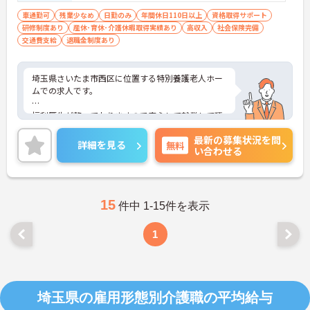
車通勤可
残業少なめ
日勤のみ
年間休日110日以上
資格取得サポート
研修制度あり
産休･育休･介護休暇取得実績あり
高収入
社会保険完備
交通費支給
退職金制度あり
埼玉県さいたま市西区に位置する特別養護老人ホー
ムでの求人です。
福利厚生が整っておりますので安心して就業して頂
けます。
最新の募集状況を問
詳細を見る
無料
い合わせる
年間休日120日と多く、プライベートとの両立が出
来ます。
ご興味のある方には詳細をお話しますので、お気軽
にお問い合わせください。
15
件中 1-15件を表示
1
埼玉県の雇用形態別介護職の平均給与