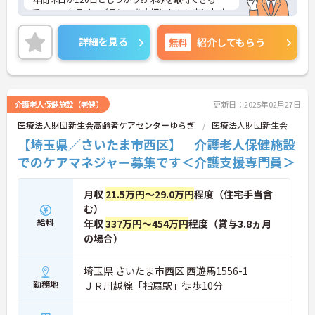
で、ワークライフバランスを大切にしたい方におす
すめです。
ご興味のある方には、面接対策ポイントなど、さら
詳細を見る
無料
紹介してもらう
に詳細をお話しいたしますのでお気軽にご相談くだ
さい！
介護老人保健施設（老健）
更新日：2025年02月27日
医療法人財団新生会高齢者ケアセンターゆらぎ
医療法人財団新生会
【埼玉県／さいたま市西区】 介護老人保健施設
でのケアマネジャー募集です＜介護支援専門員＞
月収
21.5万円～29.0万円
程度（住宅手当含
む）
給料
年収
337万円～454万円
程度（賞与3.8ヵ月
の場合）
埼玉県 さいたま市西区 西遊馬1556-1
勤務地
ＪＲ川越線「指扇駅」徒歩10分