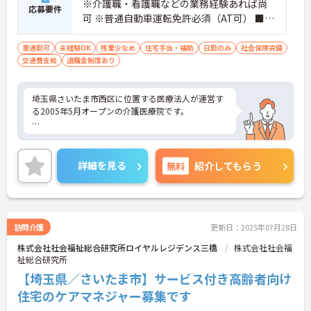
※介護職・看護職などの業務経験あれば尚
応募要件
可 ※普通自動車運転免許必須（AT可） ■P
Cの基本操作
車通勤可
未経験OK
残業少なめ
住宅手当・補助
日勤のみ
社会保険完備
交通費支給
退職金制度あり
埼玉県さいたま市西区に位置する医療法人が運営す
る2005年5月オープンの介護医療院です。
福利厚生が整っておりますので安心して就業して頂
詳細を見る
無料
紹介してもらう
けます。
ご興味ある方には、面接対策ポイントなど、さらに
訪問介護
更新日：2025年07月28日
詳細をお話しいたしますのでお気軽にご相談くださ
株式会社社会福祉総合研究所ロイヤルレジデンス三橋
株式会社社会福
い。
祉総合研究所
【埼玉県／さいたま市】サービス付き高齢者向け
住宅のケアマネジャー募集です