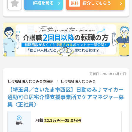
与に反映されます。ご興味のある方は是非お気軽に
詳細を見る
無料
紹介してもらう
お問い合わせ下さい。
更新日：2025年11月17日
社会福祉法人むつみ会春陽苑
社会福祉法人むつみ会
【埼玉県／さいたま市西区】日勤のみ♪マイカー
通勤可◎居宅介護支援事業所でケアマネジャー募
集〈正社員〉
月収
22.1万円～25.3万円
給料