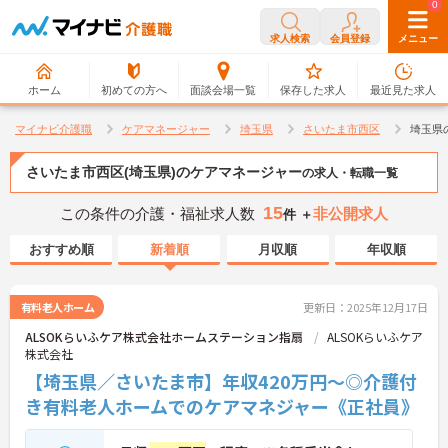
0
0
求人検索
会員登録
メニュー
ホーム
初めての方へ
面談会場一覧
保存した求人
最近見た求人
マイナビ介護職
ケアマネージャー
埼玉県
さいたま市西区
埼玉県
さいたま市西区(埼玉県)のケアマネージャー
の求人・転職一覧
15
この条件の介護・福祉求人数
非公開求人
件 ＋
おすすめ順
新着順
月収順
年収順
有料老人ホーム
更新日：2025年12月17日
ALSOKらいふケア株式会社ホームステーション指扇
ALSOKらいふケア
株式会社
【埼玉県／さいたま市】年収420万円～◎介護付
き有料老人ホームでのケアマネジャー《正社員》