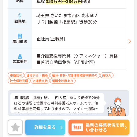
給料
年収
353万円～384万円
程度
埼玉県 さいたま市西区 高木602
勤務地
ＪＲ川越線「指扇駅」徒歩20分
正社員(正職員)
雇用形態
■介護支援専門員（ケアマネジャー）資格
応募要件
■普通自動車免許（AT限定可）
車通勤可
住宅手当・補助
産休･育休･介護休暇取得実績あり
高収入
社会保険完備
交通費支給
退職金制度あり
JR川越線「指扇」駅、「西大宮」駅より徒歩で20分
ほどの場所に位置する特別養護老人ホームです。無
料駐車場を完備しておりますので、マイカー通勤も
可能です。ご興味ある方には、面接対策ポイントな
ど、さらに詳細をお話しいたしますのでお気軽にご
最新の募集状況を問
相談ください。
詳細を見る
無料
い合わせる