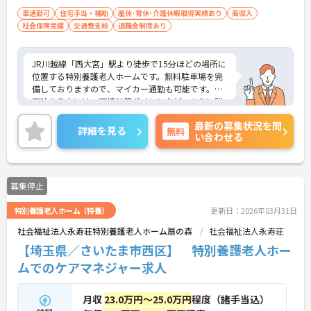
車通勤可
住宅手当・補助
産休･育休･介護休暇取得実績あり
高収入
社会保険完備
交通費支給
退職金制度あり
JR川越線「西大宮」駅より徒歩で15分ほどの場所に
位置する特別養護老人ホームです。無料駐車場を完
備しておりますので、マイカー通勤も可能です。ご
興味ある方には、面接対策ポイントなど、さらに詳
細をお話しいたしますのでお気軽にご相談くださ
最新の募集状況を問
い。
詳細を見る
無料
い合わせる
募集停止
特別養護老人ホーム（特養）
更新日：2026年03月31日
社会福祉法人永寿荘特別養護老人ホーム扇の森
社会福祉法人永寿荘
【埼玉県／さいたま市西区】 特別養護老人ホー
ムでのケアマネジャー求人
月収
23.0万円～25.0万円
程度（諸手当込）