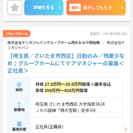
詳細を見る
無料
紹介してもらう
グループホーム
更新日：2025年06月18日
株式会社サンガジャパングループホーム西おおみや翔裕館
株式会社サ
ンガジャパン
【埼玉県／さいたま市西区】日勤のみ／残業少な
め♪グループホームにてケアマネジャーの募集＜
正社員＞
月収
27.0万円～35.0万円
程度※諸手当込
給料
年収
359万円～420万円
程度
埼玉県 さいたま市西区 大字指扇3624
勤務地
ＪＲ川越線「西大宮駅」徒歩3分
正社員(正職員)
雇用形態