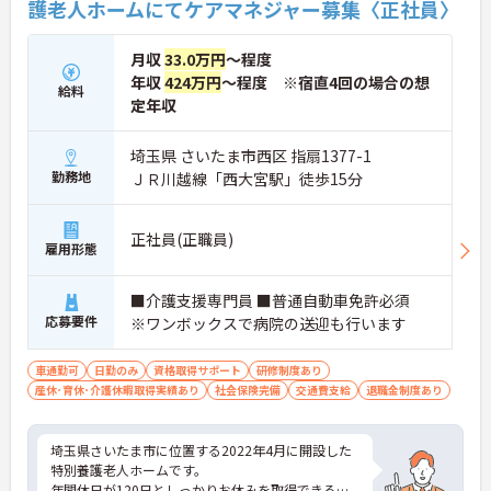
護老人ホームにてケアマネジャー募集〈正社員〉
月収
33.0万円
～程度
年収
424万円
～程度 ※宿直4回の場合の想
給料
定年収
埼玉県 さいたま市西区 指扇1377-1
勤務地
ＪＲ川越線「西大宮駅」徒歩15分
正社員(正職員)
雇用形態
■介護支援専門員 ■普通自動車免許必須
応募要件
※ワンボックスで病院の送迎も行います
車通勤可
日勤のみ
資格取得サポート
研修制度あり
産休･育休･介護休暇取得実績あり
社会保険完備
交通費支給
退職金制度あり
埼玉県さいたま市に位置する2022年4月に開設した
特別養護老人ホームです。
年間休日が120日としっかりお休みを取得できるの