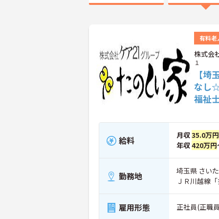
有料老
株式会
１
【埼
なし
福祉
月収
35.0万円
給料
年収
420万円
埼玉県 さいた
勤務地
ＪＲ川越線「
雇用形態
正社員(正職員