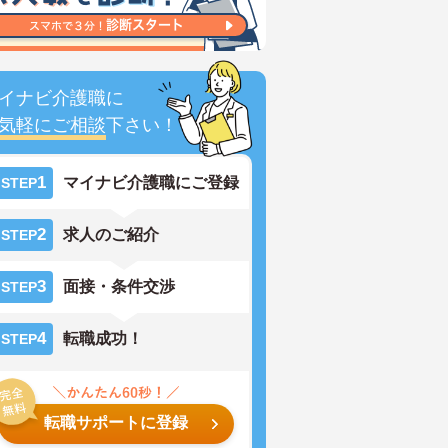
イナビ介護職に
気軽にご相談
下さい！
1
マイナビ介護職にご登録
STEP
2
求人のご紹介
STEP
3
面接・条件交渉
STEP
4
転職成功！
STEP
転職サポートに登録