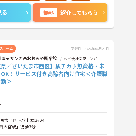
見る
無料
紹介してもらう
プホーム
更新日：2026年06月23日
社関東サンガ西おおみや翔裕館
株式会社関東サンガ
玉県／さいたま市西区】駅チカ♪無資格・未
もOK！サービス付き高齢者向け住宅＜介護職
常勤＞
～
ま市西区 大字指扇3624
西大宮駅」徒歩3分