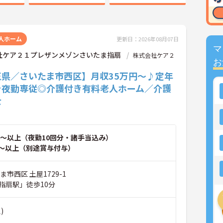
人ホーム
更新日：2026年08月07日
マ
社ケア２１プレザンメゾンさいたま指扇
株式会社ケア２
お
玉県／さいたま市西区】月収35万円～♪定年
☆夜勤専従◎介護付き有料老人ホーム／介護
士
～以上（夜勤10回分・諸手当込み）
～以上（別途賞与付与）
ま市西区 土屋1729-1
指扇駅」徒歩10分
)