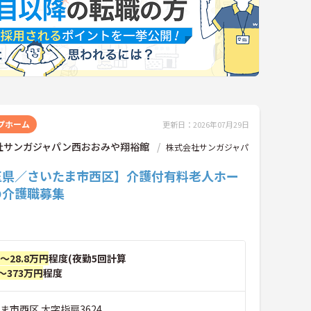
プホーム
更新日：2026年07月29日
社サンガジャパン西おおみや翔裕館
株式会社サンガジャパ
玉県／さいたま市西区】介護付有料老人ホー
の介護職募集
円～28.8万円
程度(夜勤5回計算
～373万円
程度
ま市西区 大字指扇3624