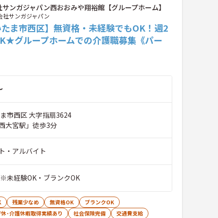
社サンガジャパン西おおみや翔裕館【グループホーム】
会社サンガジャパン
いたま市西区】無資格・未経験でもOK！週2
OK★グループホームでの介護職募集《パー
～
ま市西区 大字指扇3624
西大宮駅」徒歩3分
ト・アルバイト
※未経験OK・ブランクOK
K
残業少なめ
無資格OK
ブランクOK
育休･介護休暇取得実績あり
社会保険完備
交通費支給