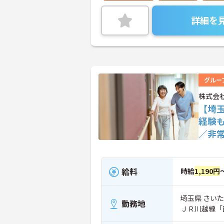
詳細を
グルー
株式会
【埼
経験
／非
給料
時給
1,190円
埼玉県 さいた
勤務地
ＪＲ川越線「