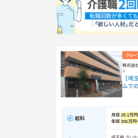
グルー
株式会
ン
【埼
ムで
月収
25.1万
給料
年収
301万円
埼玉県 さいた