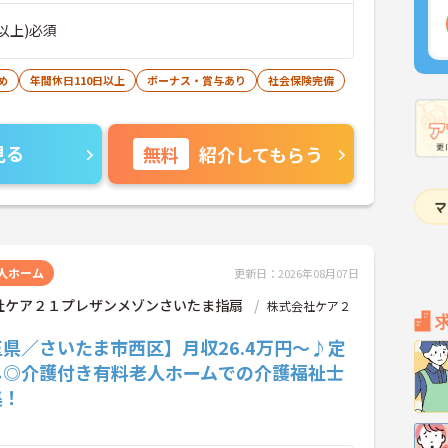
以上)必須
め
年間休日110日以上
ボーナス・賞与あり
社会保険完備
見る
無料
紹介してもらう
人ホーム
更新日：2026年08月07日
社ケア２１プレザンメゾンさいたま指扇
株式会社ケア２
県／さいたま市西区】月収26.4万円～♪定
し◎介護付き有料老人ホームでの介護福祉士
集！