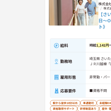
株式会
株式
【さ
日～
ト》
給料
時給
1,141円
埼玉県 さいた
勤務地
ＪＲ川越線「
雇用形態
非常勤・パー
応募要件
■資格不問 
駅から徒歩10分以内
車通勤可
未経験O
資格取得サポート
研修制度あり
産休･