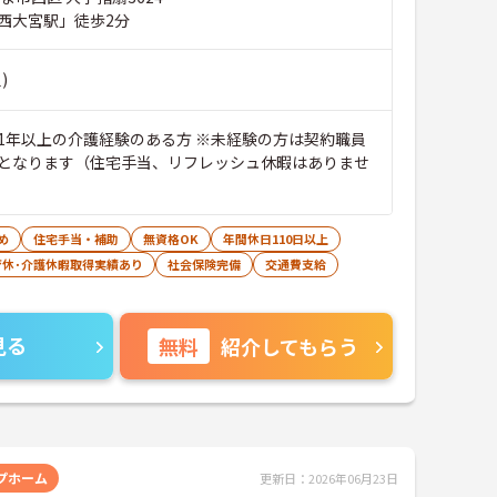
西大宮駅」徒歩2分
)
1年以上の介護経験のある方 ※未経験の方は契約職員
となります（住宅手当、リフレッシュ休暇はありませ
め
住宅手当・補助
無資格OK
年間休日110日以上
育休･介護休暇取得実績あり
社会保険完備
交通費支給
見る
無料
紹介してもらう
プホーム
更新日：2026年06月23日