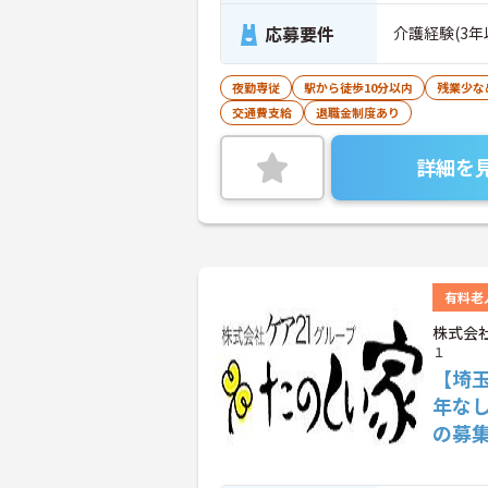
応募要件
介護経験(3年
夜勤専従
駅から徒歩10分以内
残業少な
交通費支給
退職金制度あり
詳細を
有料老
株式会
１
【埼玉
年な
の募