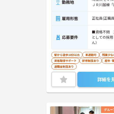
勤務地
ＪＲ川越線「
雇用形態
正社員(正職員
■資格不問 
応募要件
としての採用
ん）
駅から徒歩10分以内
車通勤可
残業少な
資格取得サポート
研修制度あり
産休･
退職金制度あり
詳細を
グルー