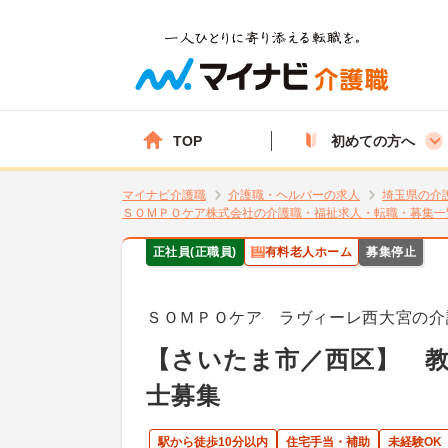
TOP
初めての方へ
マイナビ介護職
介護職・ヘルパーの求人
埼玉県の介
ＳＯＭＰＯケア株式会社の介護職・福祉求人・転職・募集一
正社員(正職員)
有料老人ホーム
募集停止
ＳＯＭＰＯケア ラヴィーレ西大宮の介
【さいたま市／西区】 
士募集
駅から徒歩10分以内
住宅手当・補助
未経験OK