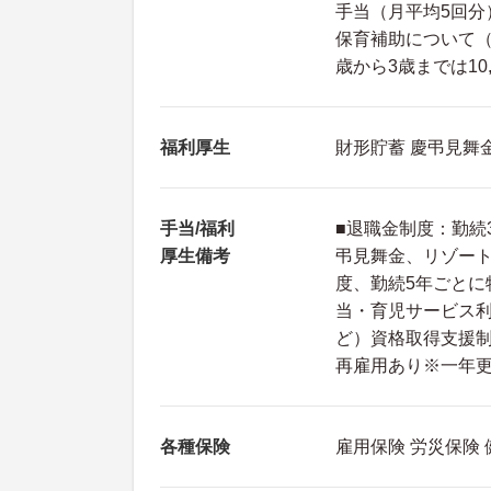
手当（月平均5回分
保育補助について（
歳から3歳までは10
福利厚生
財形貯蓄 慶弔見舞
手当/福利
■退職金制度：勤続
厚生備考
弔見舞金、リゾー
度、勤続5年ごとに
当・育児サービス
ど）資格取得支援制
再雇用あり※一年
各種保険
雇用保険 労災保険