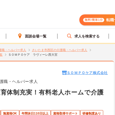
転職
無料!簡単1分
面談会場一覧
求人を検索する
護職・ヘルパー求人
さいたま市西区の介護職・ヘルパー求人
覧
ＳＯＭＰＯケア ラヴィーレ西大宮
ＳＯＭＰＯケア株式会社
護職・ヘルパー求人
教育体制充実！有料老人ホームで介護
無資格OK
年間休日110日以上
資格取得サポート
研修制度あり