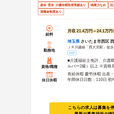
産休･育休･介護休暇取得実績あり
残業少なめ
託
退職金制度あり
月収 21.4万円～24.1
給料
埼玉県
さいたま市西区 西大
ＪＲ川越線「西大宮駅」徒歩
勤務地
MAP
■介護福祉士免許、介護
ルパー2級）以上 ※資格
資格/職種
有給休暇 慶弔休暇 出産
年間休
休日休暇
こちらの求人は募集を
最新の募集状況の確