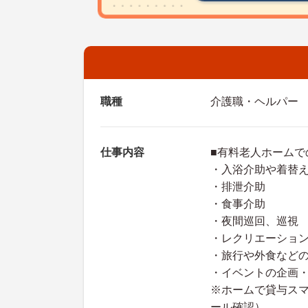
職種
介護職・ヘルパー
仕事内容
■有料老人ホームで
・入浴介助や着替
・排泄介助
・食事介助
・夜間巡回、巡視
・レクリエーショ
・旅行や外食など
・イベントの企画
※ホームで貸与ス
ール確認）