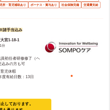
児所・育児補助あり
ボーナス・賞与あり
社会保険完備
交通費支給
万円※諸手当込み
宮1-18-1
1分
職員初任者研修修了（ヘ
見込みの方も可
・育児休暇
日日数：110日 初年度有給日数：13日
停止しております。
認も承ります。