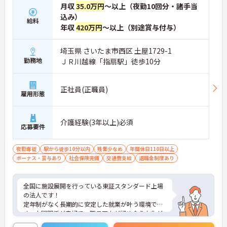
月収
35.0万円
～以上（夜勤10回分・諸手当
込み）
給料
年収
420万円
～以上（別途賞与付与）
埼玉県 さいたま市西区 土屋1729-1
勤務地
ＪＲ川越線「指扇駅」徒歩10分
正社員(正職員)
雇用形態
介護経験(3年以上)必須
応募要件
夜勤専従
駅から徒歩10分以内
残業少なめ
年間休日110日以上
ボーナス・賞与あり
社会保険完備
交通費支給
退職金制度あり
全国に施設展開を行っている東証スタンダード上場
の法人です！
定年制がなく長期的に安定した就業が叶う環境で
す。人間関係が良好で、職員同士が認め合う文化が
根付いています。