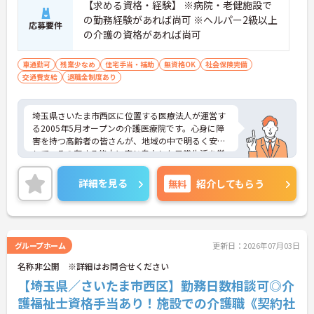
【求める資格・経験】 ※病院・老健施設で
の勤務経験があれば尚可 ※ヘルパー2級以上
応募要件
の介護の資格があれば尚可
車通勤可
残業少なめ
住宅手当・補助
無資格OK
社会保険完備
交通費支給
退職金制度あり
埼玉県さいたま市西区に位置する医療法人が運営す
る2005年5月オープンの介護医療院です。心身に障
害を持つ高齢者の皆さんが、地域の中で明るく安心
して、その有する能力に応じ自立した日常生活を営
むことができるよう、療養上の管理、看護、医学的
管理の下における介護や介助、機能訓練、その他必
詳細を見る
無料
紹介してもらう
要な医療のサービスを提供しています。マイカーで
の通勤も可能ですので通勤に便利です。
ご興味ある方には、面接対策ポイントなど、さらに
詳細をお話しいたしますのでお気軽にご相談くださ
グループホーム
更新日：2026年07月03日
い。
名称非公開 ※詳細はお問合せください
【埼玉県／さいたま市西区】勤務日数相談可◎介
護福祉士資格手当あり！施設での介護職《契約社