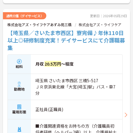
得推進や、学習・健康・食事などに使える独自の福
利厚生ポイント付与など、職員の生活全般を支える
手厚い福利厚生制度を用意しています。
通所介護（デイサービス）
更新日：2026年05月29日
株式会社アズ・ライフケアあずみ苑三橋
株式会社アズ・ライフケア
【埼玉県／さいたま市西区】寮完備♪年休110日
以上◎研修制度充実！デイサービスにて介護職募
集
月収
20.5万円
～程度
給料
埼玉県 さいたま市西区 三橋5-517
ＪＲ京浜東北線「大宮(埼玉)駅」バス・車7
勤務地
分
正社員(正職員)
雇用形態
■介護関連資格をお持ちの方（介護職員初
任者研修（ヘルパー2級）以上、介護福祉士