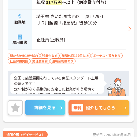
年収
317万円
～以上（別途賞与付与）
埼玉県 さいたま市西区 土屋1729-1
勤務地
ＪＲ川越線「指扇駅」徒歩10分
正社員(正職員)
雇用形態
駅から徒歩10分以内
残業少なめ
年間休日110日以上
ボーナス・賞与あり
社会保険完備
交通費支給
退職金制度あり
全国に施設展開を行っている東証スタンダード上場
の法人です！
定年制がなく長期的に安定した就業が叶う環境で
す。人間関係が良好で、職員同士が認め合う文化が
根付いています。
ご興味のある方には、面接対策ポイントなど、さら
詳細を見る
無料
紹介してもらう
に詳細をご案内しますのでお気軽にご相談くださ
い！
通所介護（デイサービス）
更新日：2026年08月06日