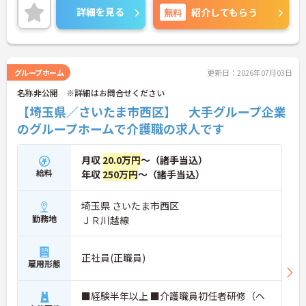
運営する法人で安定感も抜群です。
詳細を見る
無料
紹介してもらう
ご興味のある方には、面接対策ポイントなど、さら
に詳細をお話しいたしますのでお気軽にご相談くだ
さい！
グループホーム
更新日：2026年07月03日
名称非公開 ※詳細はお問合せください
【埼玉県／さいたま市西区】 大手グループ企業
のグループホームで介護職の求人です
月収
20.0万円
～（諸手当込）
給料
年収
250万円
～（諸手当込）
埼玉県 さいたま市西区
勤務地
ＪＲ川越線
正社員(正職員)
雇用形態
■経験半年以上 ■介護職員初任者研修（ヘ