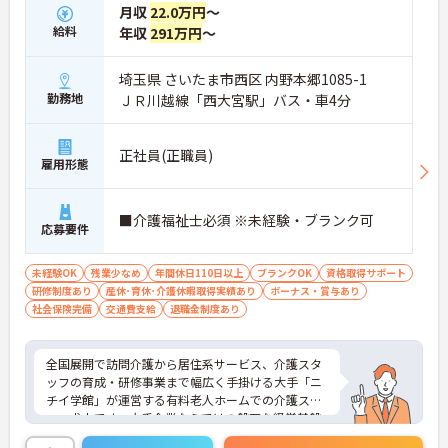
月収
22.0万円
～
給料
年収
291万円
～
埼玉県 さいたま市西区 内野本郷1085-1
勤務地
ＪＲ川越線「西大宮駅」バス・車4分
正社員(正職員)
雇用形態
■介護福祉士必須 ※未経験・ブランク可
応募要件
未経験OK
残業少なめ
年間休日110日以上
ブランクOK
資格取得サポート
研修制度あり
産休･育休･介護休暇取得実績あり
ボーナス・賞与あり
社会保険完備
交通費支給
退職金制度あり
全国展開で訪問介護から居住系サービス、介護スタ
ッフの育成・研修事業まで幅広く手掛ける大手「ニ
チイ学館」が運営する有料老人ホームでの介護スタ
ッフ求人です。大手企業ならではの盤石な経営基盤
と充実したコンプライアンス体制があり、未経験や