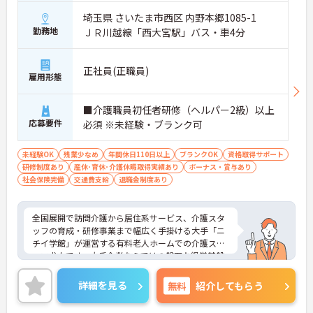
埼玉県 さいたま市西区 内野本郷1085-1
勤務地
ＪＲ川越線「西大宮駅」バス・車4分
正社員(正職員)
雇用形態
■介護職員初任者研修（ヘルパー2級）以上
応募要件
必須 ※未経験・ブランク可
未経験OK
残業少なめ
年間休日110日以上
ブランクOK
資格取得サポート
研修制度あり
産休･育休･介護休暇取得実績あり
ボーナス・賞与あり
社会保険完備
交通費支給
退職金制度あり
全国展開で訪問介護から居住系サービス、介護スタ
ッフの育成・研修事業まで幅広く手掛ける大手「ニ
チイ学館」が運営する有料老人ホームでの介護スタ
ッフ求人です。大手企業ならではの盤石な経営基盤
と充実したコンプライアンス体制があり、未経験や
ブランクのある方でも基礎からしっかり学べる研修
詳細を見る
無料
紹介してもらう
制度やOJTが整っているため、20代や30代の方が着
実にキャリアアップを目指せる環境が大きな魅力で