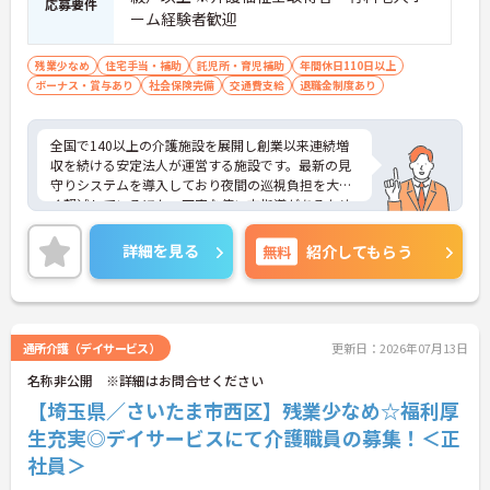
応募要件
ーム経験者歓迎
残業少なめ
住宅手当・補助
託児所・育児補助
年間休日110日以上
ボーナス・賞与あり
社会保険完備
交通費支給
退職金制度あり
全国で140以上の介護施設を展開し創業以来連続増
収を続ける安定法人が運営する施設です。最新の見
守りシステムを導入しており夜間の巡視負担を大き
く軽減しているほか、丁寧な使い方指導があるため
安心して業務を始められます。月平均残業10時間程
度、住宅手当や子供手当、1食300円の食事補助など
詳細を見る
無料
紹介してもらう
生活を支える福利厚生が大変充実しています。『ハ
タラクエール2023』の認証も取得しており、資格取
得支援や職種別研修制度を通じて着実なキャリアア
ップを目指せます。有資格者の方がそのスキルを存
分に活かし、ご自身の生活も大切にしながら長期的
通所介護（デイサービス）
更新日：2026年07月13日
に活躍できるおすすめの環境です。
名称非公開 ※詳細はお問合せください
★おすすめPOINT★
【埼玉県／さいたま市西区】残業少なめ☆福利厚
【安定した経営基盤とキャリア支援】
生充実◎デイサービスにて介護職員の募集！＜正
・全国140以上の施設を展開し連続増収を続ける安
社員＞
定法人が運営しています
・資格取得支援や職種別研修制度があり有資格者の