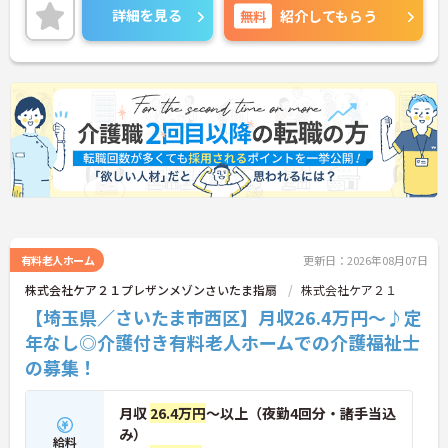
ご興味のある方には、面接対策ポイントなど、さら
詳細を見る
無料
紹介してもらう
に詳細をご案内しますのでお気軽にご相談くださ
い！
有料老人ホーム
更新日：2026年08月07日
株式会社ケア２１プレザンメゾンさいたま指扇
株式会社ケア２１
【埼玉県／さいたま市西区】月収26.4万円～♪定
年なし◎介護付き有料老人ホームでの介護福祉士
の募集！
月収
26.4万円
～以上（夜勤4回分・諸手当込
み）
給料