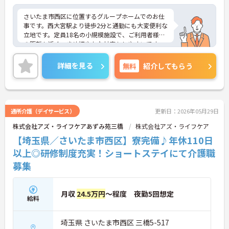
ます
さいたま市西区に位置するグループホームでのお仕
事です。西大宮駅より徒歩2分と通勤にも大変便利な
立地です。定員18名の小規模施設で、ご利用者様と
の距離も近く、きめ細やかな対応もしやすいです。
住宅手当、資格取得支援制度等福利厚生も充実！
ご興味のある方には、面接対策ポイントなど、さら
詳細を見る
無料
紹介してもらう
に詳細をお話しいたしますのでお気軽にご相談くだ
さい！
通所介護（デイサービス）
更新日：2026年05月29日
株式会社アズ・ライフケアあずみ苑三橋
株式会社アズ・ライフケア
【埼玉県／さいたま市西区】寮完備♪年休110日
以上◎研修制度充実！ショートステイにて介護職
募集
月収
24.5万円
～程度 夜勤5回想定
給料
埼玉県 さいたま市西区 三橋5-517