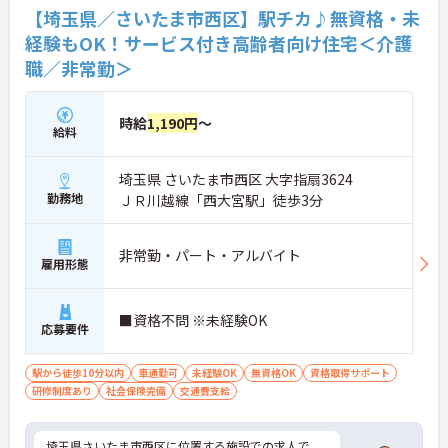
【埼玉県／さいたま市西区】駅チカ♪無資格・未
経験もOK！サービス付き高齢者向け住宅＜介護
職／非常勤＞
時給
1,190円
～
給料
埼玉県 さいたま市西区 大字指扇3624
勤務地
ＪＲ川越線「西大宮駅」徒歩3分
非常勤・パート・アルバイト
雇用形態
■資格不問 ※未経験OK
応募要件
駅から徒歩10分以内
車通勤可
未経験OK
無資格OK
資格取得サポート
研修制度あり
社会保険完備
交通費支給
埼玉県さいたま市西区に位置する施設での求人で