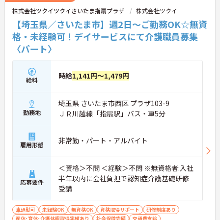
株式会社ツクイツクイさいたま指扇プラザ
株式会社ツクイ
【埼玉県／さいたま市】週2日～ご勤務OK☆無資
格・未経験可！デイサービスにて介護職員募集
〈パート〉
時給
1,141円～1,479円
給料
埼玉県 さいたま市西区 プラザ103-9
勤務地
ＪＲ川越線「指扇駅」バス・車5分
非常勤・パート・アルバイト
雇用形態
＜資格＞不問 ＜経験＞不問 ※無資格者:入社
半年以内に会社負担で認知症介護基礎研修
応募要件
受講
車通勤可
未経験OK
無資格OK
資格取得サポート
研修制度あり
産休･育休･介護休暇取得実績あり
社会保険完備
交通費支給