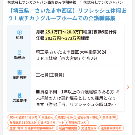
株式会社サンガジャパン西おおみや翔裕館
株式会社サンガジャパン
できます。シフトは毎月希望休を提出でき、連休の
相談も可能なためプライベートとの両立もしやすい
【埼玉県／さいたま市西区】リフレッシュ休暇あ
職場です。
り！駅チカ♪グループホームでの介護職募集
★おすすめPOINT★
【上場企業グループの安定した待遇と評価】
月収
25.1万円～28.8万円
程度(夜勤5回計算
・明確な評価制度で最大年1万円の昇給が可能です
給料
年収
301万円～373万円
程度
・お子様の成長を応援するライフイベント手当があ
ります
・残業代は1分単位でしっかりと支給しています
埼玉県 さいたま市西区 大字指扇3624
勤務地
ＪＲ川越線「西大宮駅」徒歩2分
【資格を活かして負担なく働ける環境】
・食材宅配を導入しており調理の負担が少なくなっ
ています
正社員(正職員)
雇用形態
・1ユニット9名の少人数制でじっくりケアに取り組
めます
・夜間も他スタッフと協力しやすく施設長にも相談
■資格不問 1年以上の介護経験のある方 ※
できます
未経験の方は契約職員としての採用となり
応募要件
ます（住宅手当、リフレッシュ休暇はあり
【手厚いサポートで広がるキャリアパス】
ません）
・ケアマネジャーの受験費用や講座を会社が負担し
ています
駅から徒歩10分以内
車通勤可
残業少なめ
住宅手当・補助
無資格OK
・独自の社内認定資格制度で段階的にスキルを磨け
年間休日110日以上
資格取得サポート
研修制度あり
ます
産休･育休･介護休暇取得実績あり
社会保険完備
交通費支給
退職金制度あり
・65歳定年後も再雇用制度で70代まで長く活躍でき