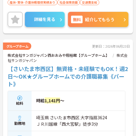
産休･育休･介護休暇取得実績あり
社会保険完備
交通費支給
スキルアップし、確かな自信をつけていくことがで
きます。
詳細を見る
無料
紹介してもらう
グループホーム
更新日：2026年06月23日
株式会社サンガジャパン西おおみや翔裕館【グループホーム】
株式会
社サンガジャパン
【さいたま市西区】無資格・未経験でもOK！週2
日～OK★グループホームでの介護職募集《パー
ト》
時給
1,141円
～
給料
埼玉県 さいたま市西区 大字指扇3624
勤務地
ＪＲ川越線「西大宮駅」徒歩3分