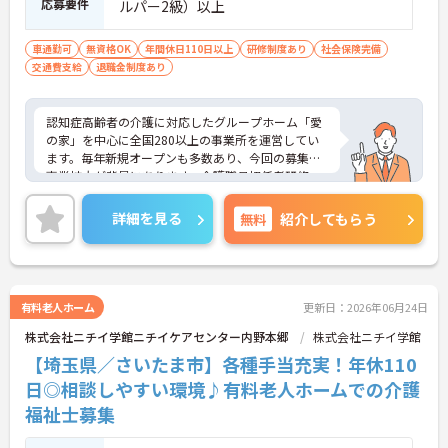
応募要件
ルパー2級）以上
車通勤可
無資格OK
年間休日110日以上
研修制度あり
社会保険完備
交通費支給
退職金制度あり
認知症高齢者の介護に対応したグループホーム「愛
の家」を中心に全国280以上の事業所を運営してい
ます。毎年新規オープンも多数あり、今回の募集は
事業拡大が背景にあります。介護職員初任者研修、
介護支援専門員、タクティールケアなどの資格取得
のサポートあり！現場を最大限サポートするため
詳細を見る
無料
紹介してもらう
に、教育・研修・採用を専門とする部署や、コンプ
ライアンスを推進する部署があり、グループ企業を
含めた柔軟かつ強固なバックアップがあります。ご
興味ある方には、面接対策ポイントなど、さらに詳
細をお話しいたしますのでお気軽にご相談くださ
有料老人ホーム
更新日：2026年06月24日
い。
株式会社ニチイ学館ニチイケアセンター内野本郷
株式会社ニチイ学館
【埼玉県／さいたま市】各種手当充実！年休110
日◎相談しやすい環境♪有料老人ホームでの介護
福祉士募集