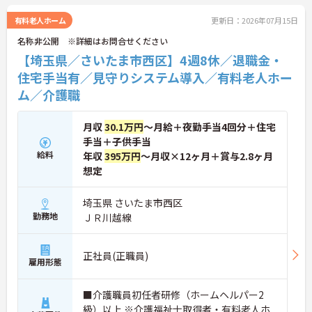
有料老人ホーム
更新日：2026年07月15日
名称非公開 ※詳細はお問合せください
【埼玉県／さいたま市西区】4週8休／退職金・
住宅手当有／見守りシステム導入／有料老人ホー
ム／介護職
月収
30.1万円
～月給＋夜勤手当4回分＋住宅
手当＋子供手当
給料
年収
395万円
～月収×12ヶ月＋賞与2.8ヶ月
想定
埼玉県 さいたま市西区
勤務地
ＪＲ川越線
正社員(正職員)
雇用形態
■介護職員初任者研修（ホームヘルパー2
級）以上 ※介護福祉士取得者・有料老人ホ