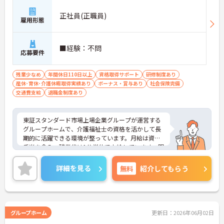
正社員(正職員)
雇用形態
■経験：不問
応募要件
残業少なめ
年間休日110日以上
資格取得サポート
研修制度あり
産休･育休･介護休暇取得実績あり
ボーナス・賞与あり
社会保険完備
交通費支給
退職金制度あり
東証スタンダード市場上場企業グループが運営する
グループホームで、介護福祉士の資格を活かして長
期的に活躍できる環境が整っています。月給は資格
手当を含み、残業代は1分単位で支給しています。明
確な評価制度により着実な昇給が目指せるほか、ケ
アマネジャーの受験費用や対策講座を会社がサポー
詳細を見る
無料
紹介してもらう
トするためキャリアアップにも最適です。お子様の
成長に合わせて最大130万円が支給されるライフイ
ベント手当や65歳定年制など、上場企業グループな
らではの充実した福利厚生が魅力です。1ユニット9
名の少人数制で食材宅配を導入しているため調理の
グループホーム
更新日：2026年06月02日
負担が少なく、利用者様とじっくり向き合うことが