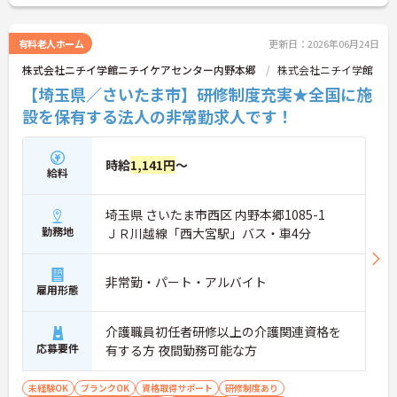
す。資格手当や勤続年数に応じた手当、10歳から18
歳のお子様を対象とした子ども手当など、ライフス
テージの変化に合わせて収入面を支える福利厚生が
有料老人ホーム
更新日：2026年06月24日
網羅されている点も強みです。20代の若手から60代
株式会社ニチイ学館ニチイケアセンター内野本郷
株式会社ニチイ学館
のシニア世代まで幅広い年代が活躍しており、成長
意欲の高い方から、安定した環境で長く働き続けた
【埼玉県／さいたま市】研修制度充実★全国に施
い40代・50代の方まで、誰もが安心して自分らしく
設を保有する法人の非常勤求人です！
活躍できるおすすめの求人です。
＜幅広い世代が助け合う、あたたかい人間関係＞20
時給
1,141円
～
代の若手スタッフから、30～50代の中堅・主婦
給料
（夫）層、そして60代のシニア世代まで、幅広い年
代のスタッフが和気あいあいと活躍しています。
埼玉県 さいたま市西区 内野本郷1085-1
「人が好き」という思いを持った、仲間思いのスタ
ッフばかりです。仕事の悩みや困りごとも気軽に相
勤務地
ＪＲ川越線「西大宮駅」バス・車4分
談しやすく、フロア全体でしっかり情報を共有して
助け合う風土が根付いているので、一人で抱え込む
ことなく安心して働けます。
非常勤・パート・アルバイト
雇用形態
＜未経験・ブランクからでも着実にプロへ成長＞介
護のお仕事が初めての方や、お仕事から離れていた
ブランクのある方でも大歓迎の職場です。入社後
介護職員初任者研修以上の介護関連資格を
は、頼りになる先輩スタッフと一緒に実務を行いな
応募要件
有する方 夜間勤務可能な方
がら基本から丁寧に学べるOJT体制が整っていま
す。さらに、介護技術や保険制度について学べる研
未経験OK
ブランクOK
資格取得サポート
研修制度あり
修も用意されているため、自分のペースで段階的に