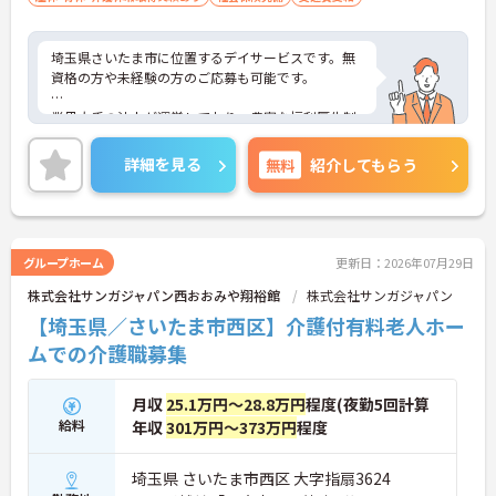
埼玉県さいたま市に位置するデイサービスです。無
資格の方や未経験の方のご応募も可能です。
業界大手の法人が運営しており、豊富な福利厚生制
度が用意されています。
詳細を見る
無料
紹介してもらう
週2日からのご勤務が可能なので、ご自身の生活ス
タイルに合わせて無理のない範囲で働いていただけ
ます。
ご興味のある方には、面接対策ポイントなど、さら
グループホーム
更新日：2026年07月29日
に詳細をお話しいたしますのでお気軽にご相談くだ
株式会社サンガジャパン西おおみや翔裕館
株式会社サンガジャパン
さい！
【埼玉県／さいたま市西区】介護付有料老人ホー
ムでの介護職募集
月収
25.1万円～28.8万円
程度(夜勤5回計算
給料
年収
301万円～373万円
程度
埼玉県 さいたま市西区 大字指扇3624