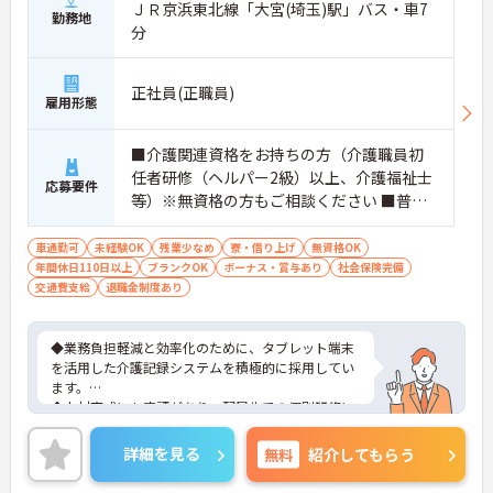
ＪＲ京浜東北線「大宮(埼玉)駅」バス・車7
勤務地
分
正社員(正職員)
雇用形態
■介護関連資格をお持ちの方（介護職員初
任者研修（ヘルパー2級）以上、介護福祉士
応募要件
等）※無資格の方もご相談ください ■普通
自動車第一種運転免許歓迎 ※夜勤対応必須
（配属サービスに関わらず、介護職正社員
車通勤可
未経験OK
残業少なめ
寮・借り上げ
無資格OK
年間休日110日以上
は夜勤シフトに入る可能性があります）
ブランクOK
ボーナス・賞与あり
社会保険完備
交通費支給
退職金制度あり
◆業務負担軽減と効率化のために、タブレット端末
を活用した介護記録システムを積極的に採用してい
ます。
◆人材育成にも定評があり、配属先での個別研修に
加え、本部主導の集合研修やeラーニングシステムな
ど、未経験からでも着実にスキルアップできる教育
詳細を見る
無料
紹介してもらう
体制が整っています
◆育児・介護支援制度も充実しており、育児休暇取