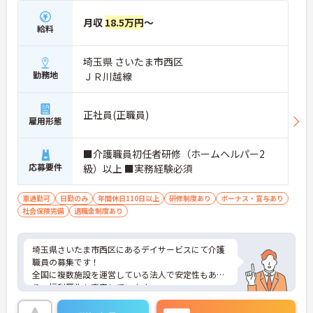
スキルアップを応援しています
・昇格実績もあり頑張りがしっかり評価される風通
月収
18.5万円
～
給料
しの良い環境です
【最新設備による負担軽減と働きやすさ】
・最新の見守りシステム導入により夜勤時の巡視の
埼玉県 さいたま市西区
手間を大きく軽減しています
勤務地
ＪＲ川越線
・機器の導入にあたっては誰でも使いこなせるよう
丁寧な指導を実施しています
【生活を支える充実の福利厚生】
正社員(正職員)
・住宅手当や子供手当などご家族の生活もサポート
雇用形態
する手当を完備しています
・1食300円で施設と同じ食事が食べられる食事補助
■介護職員初任者研修（ホームヘルパー2
制度を利用できます ・徒歩や自転車の通勤手当も用
応募要件
級）以上 ■実務経験必須
意しています
車通勤可
日勤のみ
年間休日110日以上
研修制度あり
ボーナス・賞与あり
社会保険完備
退職金制度あり
埼玉県さいたま市西区にあるデイサービスにて介護
職員の募集です！
全国に複数施設を運営している法人で安定性もあ
り、福利厚生も充実しています。
研修制度・資格取得支援制度もしっかりしているた
め、就職後も安心して長く働くことができます◎