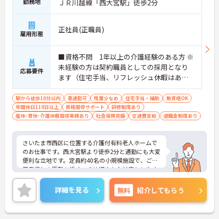
勤務地
ＪＲ川越線「西大宮駅」徒歩2分
正社員(正職員)
雇用形態
■資格不問 1年以上の介護経験のある方 ※
未経験の方は契約職員としての採用となり
応募要件
ます（住宅手当、リフレッシュ休暇はあり
ません）
駅から徒歩10分以内
車通勤可
残業少なめ
住宅手当・補助
無資格OK
年間休日110日以上
資格取得サポート
研修制度あり
産休･育休･介護休暇取得実績あり
社会保険完備
交通費支給
退職金制度あり
さいたま市西区に位置する介護付有料老人ホームで
のお仕事です。西大宮駅より徒歩2分と通勤にも大変
便利な立地です。定員約40名の小規模施設で、ご利
用者様との距離も近く、きめ細やかな対応もしやす
いです。住宅手当、資格取得支援制度等福利厚生も
充実！
詳細を見る
無料
紹介してもらう
ご興味のある方には、面接対策ポイントなど、さら
に詳細をお話しいたしますのでお気軽にご相談くだ
さい！