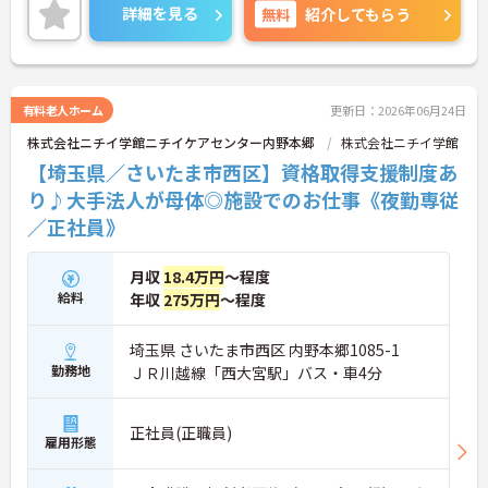
ブランクのある方でも基礎からしっかり学べる研修
詳細を見る
無料
紹介してもらう
制度やOJTが整っているため、20代や30代の方が着
実にキャリアアップを目指せる環境が大きな魅力で
す。資格手当や勤続年数に応じた手当、10歳から18
歳のお子様を対象とした子ども手当など、ライフス
テージの変化に合わせて収入面を支える福利厚生が
有料老人ホーム
更新日：2026年06月24日
網羅されている点も強みです。20代の若手から60代
株式会社ニチイ学館ニチイケアセンター内野本郷
株式会社ニチイ学館
のシニア世代まで幅広い年代が活躍しており、成長
意欲の高い方から、安定した環境で長く働き続けた
【埼玉県／さいたま市西区】資格取得支援制度あ
い40代・50代の方まで、誰もが安心して自分らしく
り♪大手法人が母体◎施設でのお仕事《夜勤専従
活躍できるおすすめの求人です。
／正社員》
＜幅広い世代が助け合う、あたたかい人間関係＞20
代の若手スタッフから、30～50代の中堅・主婦
月収
18.4万円
～程度
（夫）層、そして60代のシニア世代まで、幅広い年
給料
年収
275万円
～程度
代のスタッフが和気あいあいと活躍しています。
「人が好き」という思いを持った、仲間思いのスタ
ッフばかりです。仕事の悩みや困りごとも気軽に相
埼玉県 さいたま市西区 内野本郷1085-1
談しやすく、フロア全体でしっかり情報を共有して
勤務地
ＪＲ川越線「西大宮駅」バス・車4分
助け合う風土が根付いているので、一人で抱え込む
ことなく安心して働けます。
＜未経験・ブランクからでも着実にプロへ成長＞介
正社員(正職員)
護のお仕事が初めての方や、お仕事から離れていた
雇用形態
ブランクのある方でも大歓迎の職場です。入社後
は、頼りになる先輩スタッフと一緒に実務を行いな