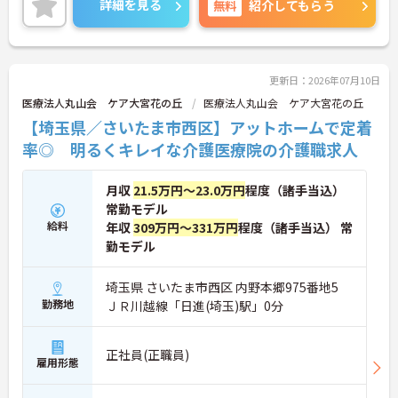
詳細を見る
無料
紹介してもらう
ご興味のある方には、面接対策ポイントなど、さら
に詳細をお話しいたしますのでお気軽にご相談くだ
さい！
更新日：2026年07月10日
医療法人丸山会 ケア大宮花の丘
医療法人丸山会 ケア大宮花の丘
【埼玉県／さいたま市西区】アットホームで定着
率◎ 明るくキレイな介護医療院の介護職求人
月収
21.5万円～23.0万円
程度（諸手当込）
常勤モデル
給料
年収
309万円～331万円
程度（諸手当込） 常
勤モデル
埼玉県 さいたま市西区 内野本郷975番地5
勤務地
ＪＲ川越線「日進(埼玉)駅」0分
正社員(正職員)
雇用形態