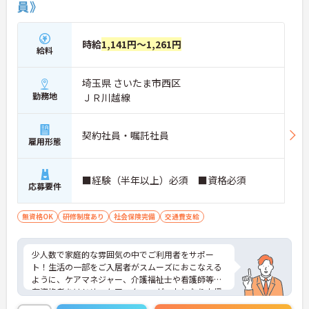
員》
時給
1,141円～1,261円
給料
埼玉県 さいたま市西区
勤務地
ＪＲ川越線
契約社員・嘱託社員
雇用形態
■経験（半年以上）必須 ■資格必須
応募要件
無資格OK
研修制度あり
社会保険完備
交通費支給
少人数で家庭的な雰囲気の中でご利用者をサポー
ト！生活の一部をご入居者がスムーズにおこなえる
ように、ケアマネジャー、介護福祉士や看護師等の
有資格者をはじめ、ケアスタッフが一丸となり支援
します。現在、全国で300か所以上の介護事業所を