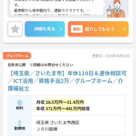
す。
最寄駅から徒歩圏内で、通勤ラクラクです。
教育制度も充実しており、無資格の方、未経験の方
も安心してスタートいただけます。先輩職員の中に
も未経験からスタートした方が活躍されています。
詳細を見る
無料
紹介してもらう
ご興味のある方には、面接対策ポイントなど、さら
に詳細をお話しいたしますので、お気軽にご相談く
ださい。
グループホーム
更新日：2026年06月02日
名称非公開 ※詳細はお問合せください
【埼玉県／さいたま市】年休110日＆連休相談可
／ICT活用／資格手当2万／グループホーム／介
護福祉士
月収
26.5万円～31.4万円
給料
年収
371万円～441万円
程度
埼玉県 さいたま市西区
勤務地
ＪＲ川越線