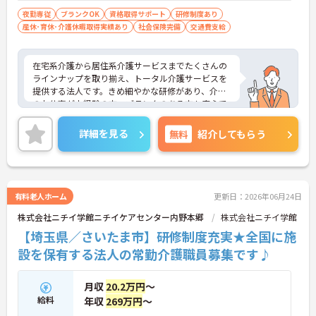
夜勤専従
ブランクOK
資格取得サポート
研修制度あり
産休･育休･介護休暇取得実績あり
社会保険完備
交通費支給
在宅系介護から居住系介護サービスまでたくさんの
ラインナップを取り揃え、トータル介護サービスを
提供する法人です。きめ細やかな研修があり、介護
のお仕事が未経験の方、ブランクのある方も安心で
す。ご興味ある方には、面接対策ポイントなど、さ
らに詳細をお話しいたしますのでお気軽にご相談く
詳細を見る
無料
紹介してもらう
ださい！
有料老人ホーム
更新日：2026年06月24日
株式会社ニチイ学館ニチイケアセンター内野本郷
株式会社ニチイ学館
【埼玉県／さいたま市】研修制度充実★全国に施
設を保有する法人の常勤介護職員募集です♪
月収
20.2万円
～
給料
年収
269万円
～