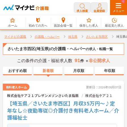
0
0
求人検索
会員登録
メニュー
ホーム
初めての方へ
面談会場一覧
保存した求人
最近見た求人
マイナビ介護職
介護職・ヘルパー
埼玉県
さいたま市西区
埼玉県
さいたま市西区(埼玉県)の介護職・ヘルパー
の求人・転職一覧
91
この条件の介護・福祉求人数
非公開求人
件 ＋
おすすめ順
新着順
月収順
年収順
有料老人ホーム
更新日：2026年08月07日
株式会社ケア２１プレザンメゾンさいたま指扇
株式会社ケア２１
【埼玉県／さいたま市西区】月収35万円～♪定
年なし☆夜勤専従◎介護付き有料老人ホーム／介
護福祉士