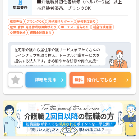
■介護職員初任者研修（ヘルパー2級）以上
がら基本から丁寧に学べるOJT体制が整っていま
応募要件
※経験者優遇、ブランクOK
す。さらに、介護技術や保険制度について学べる研
修も用意されているため、自分のペースで段階的に
スキルアップし、確かな自信をつけていくことがで
夜勤専従
ブランクOK
資格取得サポート
研修制度あり
きます。
産休･育休･介護休暇取得実績あり
ボーナス・賞与あり
社会保険完備
交通費支給
退職金制度あり
在宅系介護から居住系介護サービスまでたくさんの
ラインナップを取り揃え、トータル介護サービスを
提供する法人です。きめ細やかな研修や両立支援の
ための制度があり、介護のお仕事が未経験の方、ブ
ランクのある方、子育て中の方も安心して働ける環
境があります。ご興味ある方には、面接対策ポイン
詳細を見る
無料
紹介してもらう
トなど、さらに詳細をお話しいたしますのでお気軽
にご相談ください！