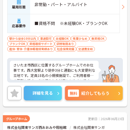
非常勤・パート・アルバイト
雇用形態
■資格不問 ※未経験OK・ブランクOK
応募要件
駅から徒歩10分以内
車通勤可
未経験OK
残業少なめ
無資格OK
ブランクOK
資格取得サポート
研修制度あり
産休･育休･介護休暇取得実績あり
社会保険完備
交通費支給
さいたま市西区に位置するグループホームでのお仕
事です。西大宮駅より徒歩3分と通勤にも大変便利な
立地です。定員18名の小規模施設で、ご利用者様と
の距離も近く、きめ細やかな対応もしやすいです。
介護系の資格や経験がない方もチャレンジOK！研修
制度も充実しており学べる環境です。
詳細を見る
無料
紹介してもらう
ご興味のある方には、面接対策ポイントなど、さら
に詳細をお話しいたしますのでお気軽にご相談くだ
さい！
グループホーム
更新日：2026年06月23日
株式会社関東サンガ西おおみや翔裕館
株式会社関東サンガ