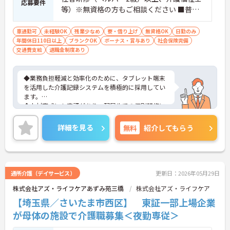
応募要件
等）※無資格の方もご相談ください ■普通
自動車第一種運転免許歓迎 ※夜勤対応必須
（配属サービスに関わらず、介護職正社員
車通勤可
未経験OK
残業少なめ
寮・借り上げ
無資格OK
日勤のみ
年間休日110日以上
は夜勤シフトに入る可能性があります）
ブランクOK
ボーナス・賞与あり
社会保険完備
交通費支給
退職金制度あり
◆業務負担軽減と効率化のために、タブレット端末
を活用した介護記録システムを積極的に採用してい
ます。
◆人材育成にも定評があり、配属先での個別研修に
加え、本部主導の集合研修やeラーニングシステムな
ど、未経験からでも着実にスキルアップできる教育
詳細を見る
無料
紹介してもらう
体制が整っています
◆育児・介護支援制度も充実しており、育児休暇取
得推進や、学習・健康・食事などに使える独自の福
利厚生ポイント付与など、職員の生活全般を支える
手厚い福利厚生制度を用意しています。
通所介護（デイサービス）
更新日：2026年05月29日
株式会社アズ・ライフケアあずみ苑三橋
株式会社アズ・ライフケア
【埼玉県／さいたま市西区】 東証一部上場企業
が母体の施設で介護職募集＜夜勤専従＞