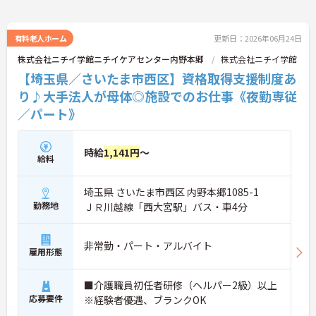
有料老人ホーム
更新日：2026年06月24日
株式会社ニチイ学館ニチイケアセンター内野本郷
株式会社ニチイ学館
【埼玉県／さいたま市西区】資格取得支援制度あ
り♪大手法人が母体◎施設でのお仕事《夜勤専従
／パート》
時給
1,141円
～
給料
埼玉県 さいたま市西区 内野本郷1085-1
勤務地
ＪＲ川越線「西大宮駅」バス・車4分
非常勤・パート・アルバイト
雇用形態
■介護職員初任者研修（ヘルパー2級）以上
応募要件
※経験者優遇、ブランクOK