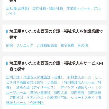
探す
正社員(正職員)
契約社員・嘱託社員
非常勤・パート・アル
バイト
埼玉県さいたま市西区の介護・福祉求人を施設業態で
探す
病院
クリニック
介護福祉施設
在宅医療
その他
埼玉県さいたま市西区の介護・福祉求人をサービス内
容で探す
訪問介護
介護老人保健施設（老健）
有料老人ホーム
サー
ビス付き高齢者向け住宅（サ高住）
特別養護老人ホーム（特
養）
通所介護（デイサービス）
デイケア（通所リハ）
グ
ループホーム
障がい者施設
訪問入浴
訪問看護
訪問診療
定期巡回
ケアハウス・高齢者住宅地
ショートステイ
養
護老人ホーム
介護予防