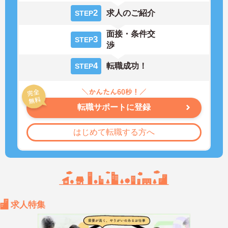
2
求人のご紹介
STEP
面接・条件交
3
STEP
渉
4
転職成功！
STEP
転職サポートに登録
はじめて転職する方へ
求人特集