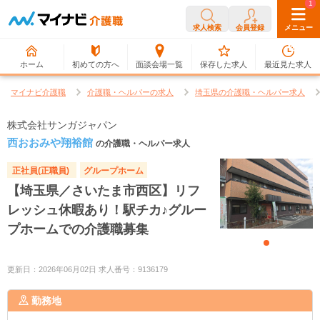
0
1
求人検索
会員登録
メニュー
ホーム
初めての方へ
面談会場一覧
保存した求人
最近見た求人
マイナビ介護職
介護職・ヘルパーの求人
埼玉県の介護職・ヘルパー求人
株式会社サンガジャパン
西おおみや翔裕館
の介護職・ヘルパー求人
正社員(正職員)
グループホーム
【埼玉県／さいたま市西区】リフ
レッシュ休暇あり！駅チカ♪グルー
プホームでの介護職募集
更新日：2026年06月02日 求人番号：9136179
勤務地