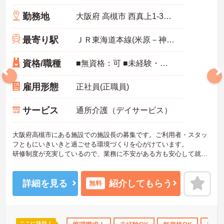
勤務地
大阪府 高槻市 西真上1-36-15
最寄り駅
ＪＲ東海道本線(米原－神戸)「高槻駅」徒歩18分
資格/職種
■無資格：可 ■未経験・ブランク：可
雇用形態
正社員(正職員)
サービス
通所介護（デイサービス）
大阪府高槻市にある施設での施設長の募集です。ご利用者・スタッ
フともにいきいきと過ごせる環境づくりを心がけています。
研修制度が充実しているので、業務に不安がある方も安心して就業
できます。施設づくりを行うやりがいのあるお仕事です。
ご興味のある方には、面接対策ポイントなど、さらに詳細をお話し
いたしますのでお気軽にご相談ください！
詳細を見る
紹介してもらう
無料
ここに注目！