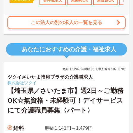
ート
研修制度あり
管理職求人
産休･育休･介護休暇取得実績あり
未経験OK
無資格OK
ボーナス
日勤
この法人の別の求人の一覧を見る
あなたにおすすめの介護・福祉求人
更新日：2026年08月06日 求人番号：9730706
ツクイさいたま指扇プラザの介護職求人
株式会社ツクイ
【埼玉県／さいたま市】週2日～ご勤務
OK☆無資格・未経験可！デイサービス
にて介護職員募集〈パート〉
給料
時給1,141円～1,479円