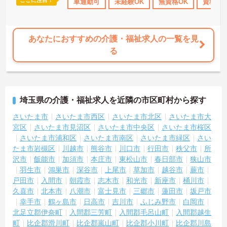
ここに注目！
研修制度あり
ボーナス・賞与あり
車通勤可
未経験OK
社会保険完備
無資格OK
退職金制
資格取
いたしますのでお気軽にご相談ください！
あなたにおすすめの介護・福祉求人の一覧を見
る
埼玉県の介護・福祉求人を近隣の市区町村から探す
さいたま市
さいたま市西区
さいたま市北区
さいたま市大
宮区
さいたま市見沼区
さいたま市中央区
さいたま市桜区
さいたま市浦和区
さいたま市南区
さいたま市緑区
さい
たま市岩槻区
川越市
熊谷市
川口市
行田市
秩父市
所
沢市
飯能市
加須市
本庄市
東松山市
春日部市
狭山市
羽生市
鴻巣市
深谷市
上尾市
草加市
越谷市
蕨市
戸田市
入間市
朝霞市
志木市
和光市
新座市
桶川市
久喜市
北本市
八潮市
富士見市
三郷市
蓮田市
坂戸市
幸手市
鶴ヶ島市
日高市
吉川市
ふじみ野市
白岡市
北足立郡伊奈町
入間郡三芳町
入間郡毛呂山町
入間郡越生
町
比企郡滑川町
比企郡嵐山町
比企郡小川町
比企郡川島