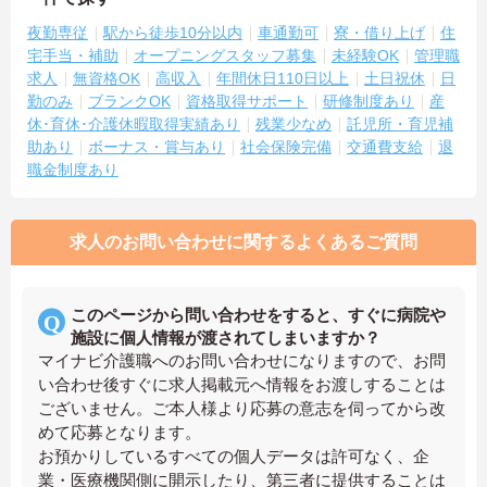
夜勤専従
駅から徒歩10分以内
車通勤可
寮・借り上げ
住
宅手当・補助
オープニングスタッフ募集
未経験OK
管理職
求人
無資格OK
高収入
年間休日110日以上
土日祝休
日
勤のみ
ブランクOK
資格取得サポート
研修制度あり
産
休･育休･介護休暇取得実績あり
残業少なめ
託児所・育児補
助あり
ボーナス・賞与あり
社会保険完備
交通費支給
退
職金制度あり
求人のお問い合わせに関するよくあるご質問
このページから問い合わせをすると、すぐに病院や
施設に個人情報が渡されてしまいますか？
マイナビ介護職へのお問い合わせになりますので、お問
い合わせ後すぐに求人掲載元へ情報をお渡しすることは
ございません。ご本人様より応募の意志を伺ってから改
めて応募となります。
お預かりしているすべての個人データは許可なく、企
業・医療機関側に開示したり、第三者に提供することは