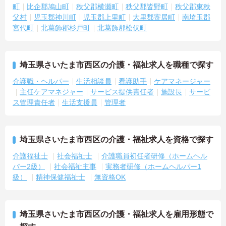
町
比企郡鳩山町
秩父郡横瀬町
秩父郡皆野町
秩父郡東秩
父村
児玉郡神川町
児玉郡上里町
大里郡寄居町
南埼玉郡
宮代町
北葛飾郡杉戸町
北葛飾郡松伏町
埼玉県さいたま市西区の介護・福祉求人を職種で探す
介護職・ヘルパー
生活相談員
看護助手
ケアマネージャー
主任ケアマネジャー
サービス提供責任者
施設長
サービ
ス管理責任者
生活支援員
管理者
埼玉県さいたま市西区の介護・福祉求人を資格で探す
介護福祉士
社会福祉士
介護職員初任者研修（ホームヘル
パー2級）
社会福祉主事
実務者研修（ホームヘルパー1
級）
精神保健福祉士
無資格OK
埼玉県さいたま市西区の介護・福祉求人を雇用形態で