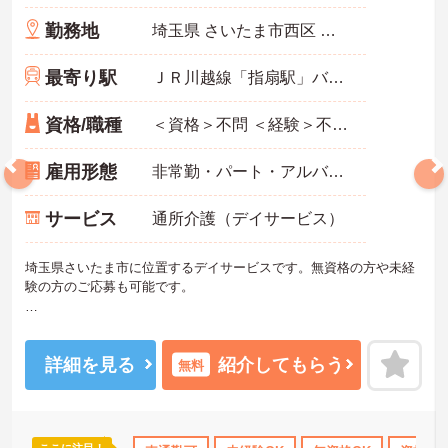
勤務地
埼玉県 さいたま市西区 プラザ103-9
最寄り駅
ＪＲ川越線「指扇駅」バス・車5分
資格/職種
＜資格＞不問 ＜経験＞不問 ※無資格者:入社半年以内に会社負担で認知症介護基礎研修受講
雇用形態
非常勤・パート・アルバイト
サービス
通所介護（デイサービス）
埼玉県さいたま市に位置するデイサービスです。無資格の方や未経
験の方のご応募も可能です。
業界大手の法人が運営しており、豊富な福利厚生制度が用意されて
います。
詳細を見る
紹介してもらう
無料
週2日からのご勤務が可能なので、ご自身の生活スタイルに合わせて
無理のない範囲で働いていただけます。
ご興味のある方には、面接対策ポイントなど、さらに詳細をお話し