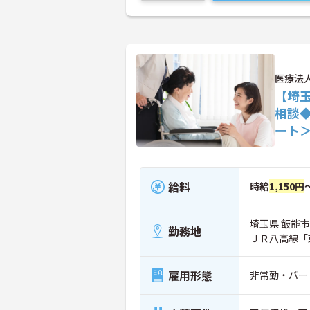
医療法
【埼
相談
ート
給料
時給
1,150円
埼玉県 飯能市 
勤務地
ＪＲ八高線「
雇用形態
非常勤・パー