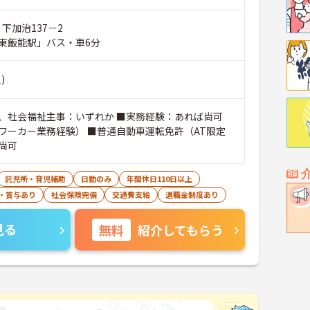
 下加治137－2
東飯能駅」バス・車6分
)
、社会福祉主事：いずれか ■実務経験：あれば尚可
ワーカー業務経験） ■普通自動車運転免許（AT限定
尚可
託児所・育児補助
日勤のみ
年間休日110日以上
・賞与あり
社会保険完備
交通費支給
退職金制度あり
見る
無料
紹介してもらう