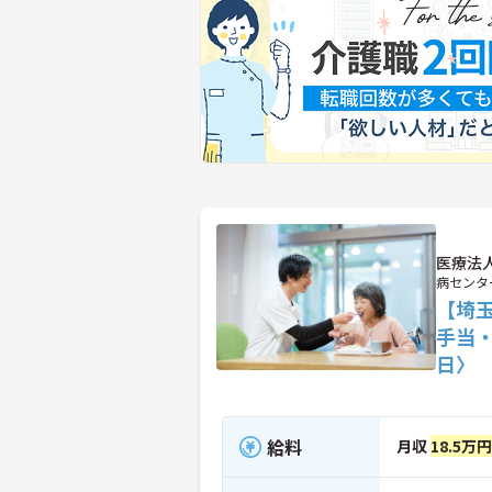
医療法
病センタ
【埼玉
手当
日〉
給料
月収
18.5万