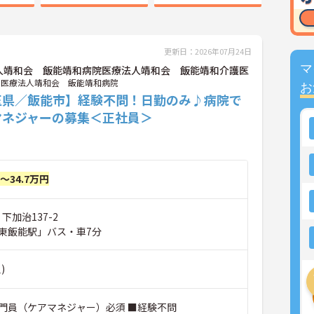
更新日：2026年07月24日
マ
人靖和会 飯能靖和病院医療法人靖和会 飯能靖和介護医
医療法人靖和会 飯能靖和病院
お
玉県／飯能市】経験不問！日勤のみ♪病院で
マネジャーの募集＜正社員＞
円～34.7万円
下加治137-2
東飯能駅」バス・車7分
)
門員（ケアマネジャー）必須 ■経験不問