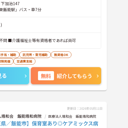
 下加治147
東飯能駅」バス・車7分
)
不問 ■介護福祉士等有資格者であれば尚可
宅手当・補助
託児所・育児補助
無資格OK
保険完備
交通費支給
見る
無料
紹介してもらう
更新日：2026年05月11日
人靖和会 飯能靖和病院
医療法人靖和会 飯能靖和病院
玉県／飯能市】保育室あり◎ケアミックス病