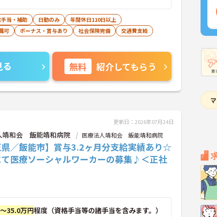
宅手当・補助
日勤のみ
年間休日110日以上
職可
ボーナス・賞与あり
社会保険完備
交通費支給
見る
無料
紹介してもらう
更新日：2026年07月24日
人靖和会 飯能靖和病院
医療法人靖和会 飯能靖和病院
県／飯能市】賞与3.2ヶ月分支給実績あり☆
にて医療ソーシャルワーカーの募集♪＜正社
円～35.0万円
程度（資格手当等の諸手当を含みます。）