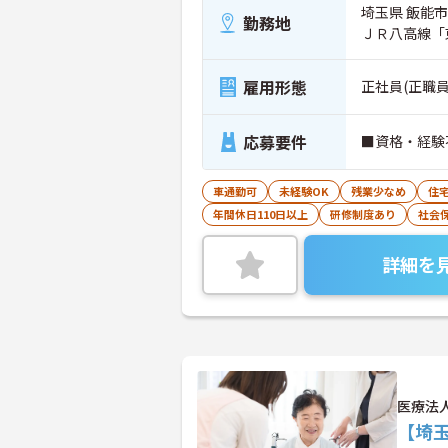
埼玉県 飯能市
勤務地
ＪＲ八高線「
雇用形態
正社員(正職員
応募要件
■資格・経験
車通勤可
未経験OK
残業少なめ
住
年間休日110日以上
研修制度あり
社会
詳細を
医療法
【埼