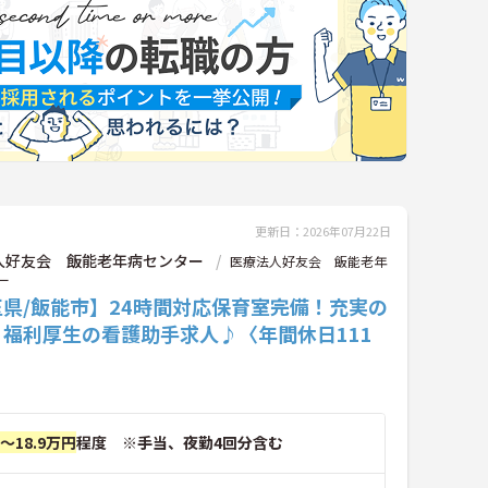
更新日：2026年07月22日
人好友会 飯能老年病センター
医療法人好友会 飯能老年
ー
県/飯能市】24時間対応保育室完備！充実の
・福利厚生の看護助手求人♪〈年間休日111
円～18.9万円
程度 ※手当、夜勤4回分含む