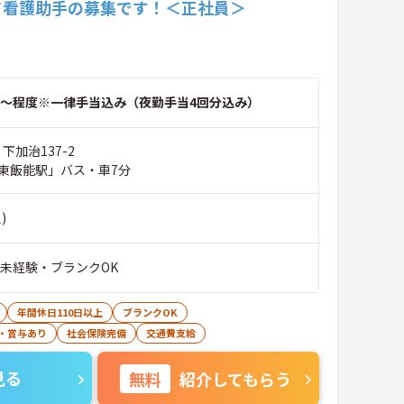
て看護助手の募集です！＜正社員＞
～程度※一律手当込み（夜勤手当4回分込み）
下加治137-2
東飯能駅」バス・車7分
)
■未経験・ブランクOK
年間休日110日以上
ブランクOK
・賞与あり
社会保険完備
交通費支給
見る
無料
紹介してもらう