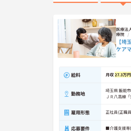
医療法
療院
【埼
ケア
給料
月収
27.3万
埼玉県 飯能市 
勤務地
ＪＲ八高線「
雇用形態
正社員(正職員
応募要件
■介護支援専