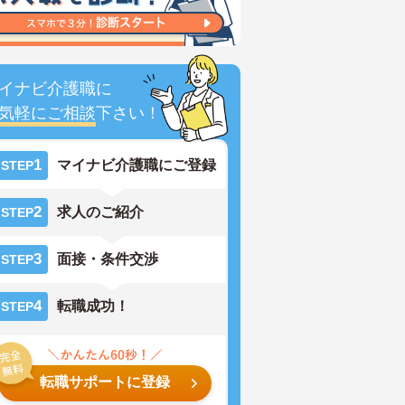
イナビ介護職に
気軽にご相談
下さい！
1
マイナビ介護職にご登録
STEP
2
求人のご紹介
STEP
3
面接・条件交渉
STEP
4
転職成功！
STEP
転職サポートに登録