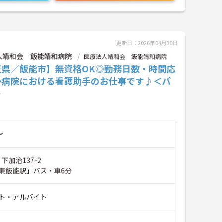
更新日：2026年04月30日
人靖和会 飯能靖和病院
医療法人靖和会 飯能靖和病院
玉県／飯能市】無資格OK◎勤務日数・時間応
◆病院における看護助手のお仕事です♪＜パ
＞
～
下加治137-2
東飯能駅」バス・車6分
ト・アルバイト