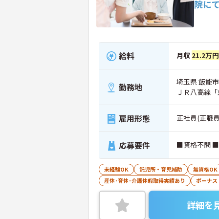
院に
給料
月収
21.2万円
埼玉県 飯能市 
勤務地
ＪＲ八高線「
雇用形態
正社員(正職員
応募要件
■資格不問 
未経験OK
託児所・育児補助
無資格OK
産休･育休･介護休暇取得実績あり
ボーナス
詳細を