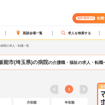
転職
無料!簡単1分
面談会場一覧
求人を検索する
の病院の求人・転職一覧
飯能市(埼玉県)の病院
の介護職・福祉の求人・転職
1
月収順
年収順