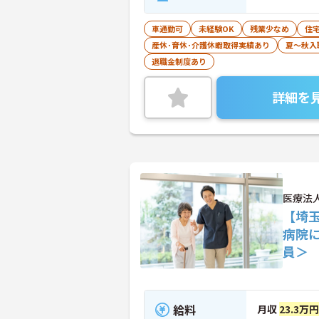
車通勤可
未経験OK
残業少なめ
住
産休･育休･介護休暇取得実績あり
夏～秋入
退職金制度あり
詳細を
医療法
【埼玉
病院
員＞
給料
月収
23.3万