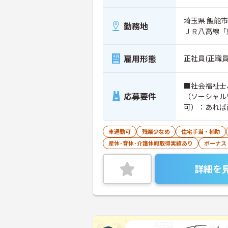
埼玉県 飯能市
勤務地
ＪＲ八高線「
雇用形態
正社員(正職員
■社会福祉士
応募要件
（ソーシャル
可）：あれば
車通勤可
残業少なめ
住宅手当・補助
産休･育休･介護休暇取得実績あり
ボーナス
詳細を