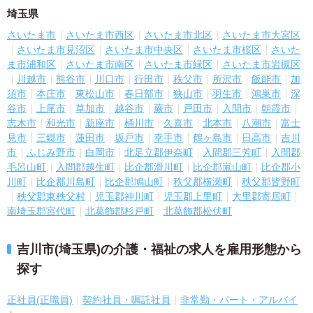
埼玉県
さいたま市
さいたま市西区
さいたま市北区
さいたま市大宮区
さいたま市見沼区
さいたま市中央区
さいたま市桜区
さいた
ま市浦和区
さいたま市南区
さいたま市緑区
さいたま市岩槻区
川越市
熊谷市
川口市
行田市
秩父市
所沢市
飯能市
加
須市
本庄市
東松山市
春日部市
狭山市
羽生市
鴻巣市
深
谷市
上尾市
草加市
越谷市
蕨市
戸田市
入間市
朝霞市
志木市
和光市
新座市
桶川市
久喜市
北本市
八潮市
富士
見市
三郷市
蓮田市
坂戸市
幸手市
鶴ヶ島市
日高市
吉川
市
ふじみ野市
白岡市
北足立郡伊奈町
入間郡三芳町
入間郡
毛呂山町
入間郡越生町
比企郡滑川町
比企郡嵐山町
比企郡小
川町
比企郡川島町
比企郡鳩山町
秩父郡横瀬町
秩父郡皆野町
秩父郡東秩父村
児玉郡神川町
児玉郡上里町
大里郡寄居町
南埼玉郡宮代町
北葛飾郡杉戸町
北葛飾郡松伏町
吉川市(埼玉県)の介護・福祉の求人を雇用形態から
探す
正社員(正職員)
契約社員・嘱託社員
非常勤・パート・アルバイ