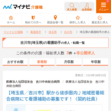
0
0
求人検索
会員登録
メニュー
ホーム
初めての方へ
面談会場一覧
保存した求人
最近見た求人
マイナビ介護職
看護助手
埼玉県
吉川市
埼玉県の看護助手の求人
吉川市(埼玉県)の看護助手
の求人・転職一覧
3
この条件の介護・福祉求人数
非公開求人
件 ＋
おすすめ順
新着順
月収順
年収順
更新日：2026年08月05日
医療法人社団協友会 吉川中央総合病院
医療法人社団協友会 吉川中
央総合病院
【埼玉県／吉川市】駅から徒歩圏内♪地域密着総
合病院にて看護補助の募集です！〈契約社員〉