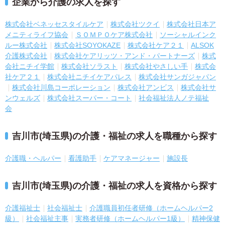
企業から介護の求人を探す
株式会社ベネッセスタイルケア
株式会社ツクイ
株式会社日本ア
メニティライフ協会
ＳＯＭＰＯケア株式会社
ソーシャルインク
ルー株式会社
株式会社SOYOKAZE
株式会社ケア２１
ALSOK
介護株式会社
株式会社ケアリッツ・アンド・パートナーズ
株式
会社ニチイ学館
株式会社ソラスト
株式会社やさしい手
株式会
社ケア２１
株式会社ニチイケアパレス
株式会社サンガジャパン
株式会社川島コーポレーション
株式会社アンビス
株式会社サ
ンウェルズ
株式会社スーパー・コート
社会福祉法人ノテ福祉
会
吉川市(埼玉県)の介護・福祉の求人を職種から探す
介護職・ヘルパー
看護助手
ケアマネージャー
施設長
吉川市(埼玉県)の介護・福祉の求人を資格から探す
介護福祉士
社会福祉士
介護職員初任者研修（ホームヘルパー2
級）
社会福祉主事
実務者研修（ホームヘルパー1級）
精神保健