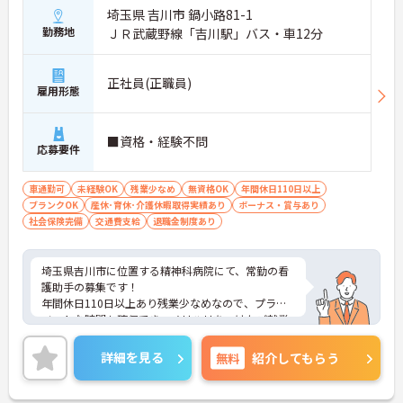
埼玉県 吉川市 鍋小路81-1
勤務地
ＪＲ武蔵野線「吉川駅」バス・車12分
正社員(正職員)
雇用形態
■資格・経験不問
応募要件
車通勤可
未経験OK
残業少なめ
無資格OK
年間休日110日以上
ブランクOK
産休･育休･介護休暇取得実績あり
ボーナス・賞与あり
社会保険完備
交通費支給
退職金制度あり
埼玉県吉川市に位置する精神科病院にて、常勤の看
護助手の募集です！
年間休日110日以上あり残業少なめなので、プライ
ベートな時間も確保でき、メリハリをつけたご就業
が可能です◎
ご興味ある方には、面接対策ポイントなど、さらに
詳細を見る
無料
紹介してもらう
詳細をお話しいたしますのでお気軽にご相談くださ
い！