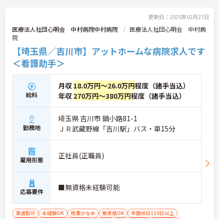
更新日：2025年02月27日
医療法人社団心明会 中村病院中村病院
医療法人社団心明会 中村病
院
【埼玉県／吉川市】アットホームな病院求人です
＜看護助手＞
月収
18.0万円～26.0万円
程度（諸手当込）
給料
年収
270万円～380万円
程度（諸手当込）
埼玉県 吉川市 鍋小路81-1
勤務地
ＪＲ武蔵野線「吉川駅」バス・車15分
正社員(正職員)
雇用形態
■無資格未経験可能
応募要件
車通勤可
未経験OK
残業少なめ
無資格OK
年間休日110日以上