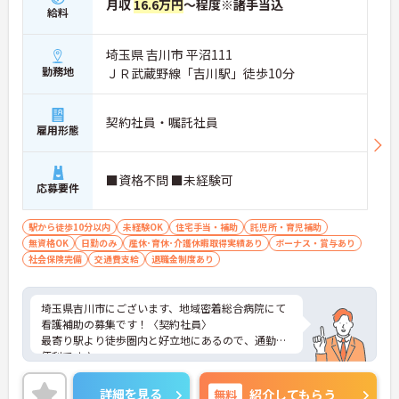
月収
16.6万円
～程度※諸手当込
給料
埼玉県 吉川市 平沼111
勤務地
ＪＲ武蔵野線「吉川駅」徒歩10分
契約社員・嘱託社員
雇用形態
■資格不問 ■未経験可
応募要件
駅から徒歩10分以内
未経験OK
住宅手当・補助
託児所・育児補助
無資格OK
日勤のみ
産休･育休･介護休暇取得実績あり
ボーナス・賞与あり
社会保険完備
交通費支給
退職金制度あり
埼玉県吉川市にございます、地域密着総合病院にて
看護補助の募集です！〈契約社員〉
最寄り駅より徒歩圏内と好立地にあるので、通勤に
便利です♪
年間休日も120日としっかりお休みも取得出来るの
で、ワークライフバランスを大切にしたい方にオス
詳細を見る
無料
紹介してもらう