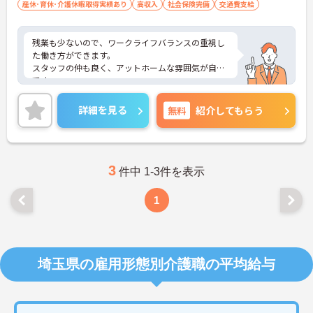
産休･育休･介護休暇取得実績あり
高収入
社会保険完備
交通費支給
残業も少ないので、ワークライフバランスの重視し
た働き方ができます。
スタッフの仲も良く、アットホームな雰囲気が自慢
です。
ご興味ある方には、面接対策ポイントなど、詳細を
お話しいたしますのでお気軽にご相談ください。
詳細を見る
無料
紹介してもらう
3
件中 1-3件を表示
1
埼玉県の雇用形態別介護職の平均給与