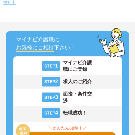
福祉士
マイナビ介護職に
お気軽にご相談
下さい！
マイナビ介護
1
STEP
職にご登録
2
求人のご紹介
STEP
面接・条件交
3
STEP
渉
4
転職成功！
STEP