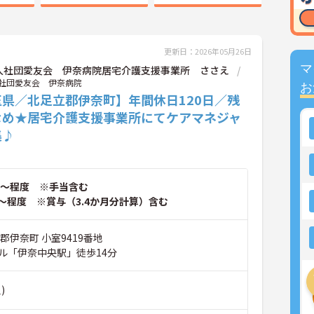
更新日：2026年05月26日
マ
人社団愛友会 伊奈病院居宅介護支援事業所 ささえ
社団愛友会 伊奈病院
お
玉県／北足立郡伊奈町】年間休日120日／残
なめ★居宅介護支援事業所にてケアマネジャ
集♪
～程度 ※手当含む
～程度 ※賞与（3.4か月分計算）含む
郡伊奈町 小室9419番地
ル「伊奈中央駅」徒歩14分
)