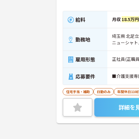
給料
月収
18.5万
埼玉県 北足立
勤務地
ニューシャト
雇用形態
正社員(正職員
応募要件
■介護支援専
住宅手当・補助
日勤のみ
年間休日110
詳細を