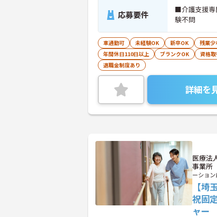
■介護支援専
応募要件
験不問
車通勤可
未経験OK
新卒OK
残業少
年間休日110日以上
ブランクOK
資格取
退職金制度あり
詳細を
医療法
事業所
ーション
【埼
祝固
ャー