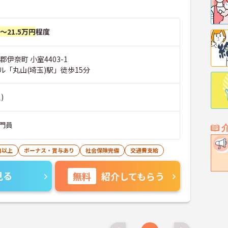
円～21.5万円
程度
郡伊奈町 小室4403-1
ル「丸山(埼玉)駅」徒歩15分
)
門員
日以上
ボーナス・賞与あり
社会保険完備
交通費支給
見る
無料
紹介してもらう