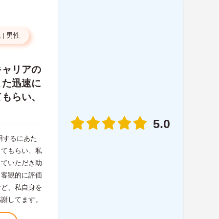
代
|
男性
キャリアの
また迅速に
てもらい、
。
5.0
用するにあた
してもらい、私
えていただき助
、客観的に評価
など、私自身を
感謝してます。