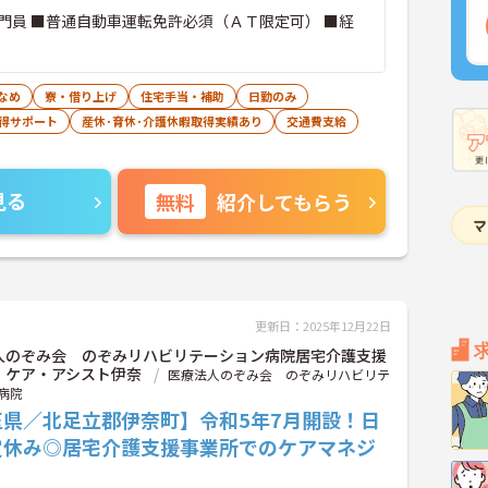
門員 ■普通自動車運転免許必須（ＡＴ限定可） ■経
なめ
寮・借り上げ
住宅手当・補助
日勤のみ
得サポート
産休･育休･介護休暇取得実績あり
交通費支給
見る
無料
紹介してもらう
更新日：2025年12月22日
人のぞみ会 のぞみリハビリテーション病院居宅介護支援
 ケア・アシスト伊奈
医療法人のぞみ会 のぞみリハビリテ
病院
玉県／北足立郡伊奈町】令和5年7月開設！日
定休み◎居宅介護支援事業所でのケアマネジ