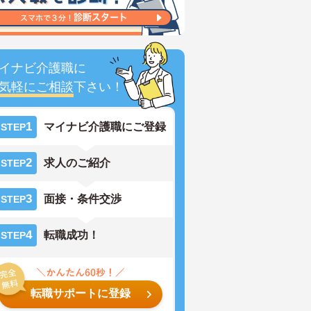
イナビ介護職に
気軽にご相談
下さい！
1
マイナビ介護職にご登録
STEP
2
求人のご紹介
STEP
3
面接・条件交渉
STEP
4
転職成功！
STEP
転職サポートに登録