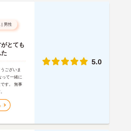
代
|
男性
方がとても
れた
5.0
とうございま
なって一緒に
です。 無事
す。
る