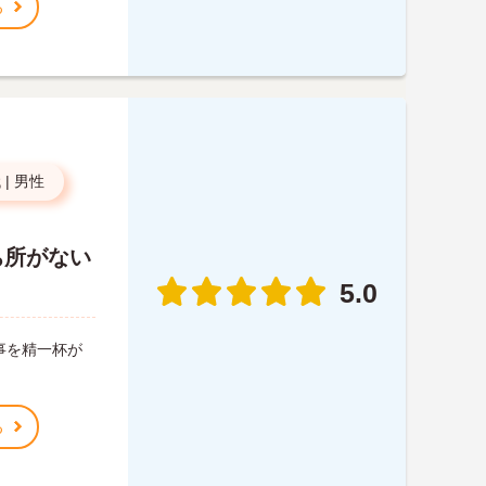
る
代
|
男性
ち所がない
5.0
事を精一杯が
る