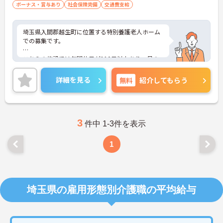
ボーナス・賞与あり
社会保険完備
交通費支給
埼玉県入間郡越生町に位置する特別養護老人ホーム
での募集です。
こちらの施設では年間休日が110日以上あり、月の
残業時間もほぼないためプライベートの時間も確保
しやすいです。
詳細を見る
無料
紹介してもらう
マイカー通勤も可能なため、通勤も安心です。
ご興味のある方は、ご面接のポイントをお伝えしま
すので、お気軽にお問い合わせください。
3
件中 1-3件を表示
1
埼玉県の雇用形態別介護職の平均給与