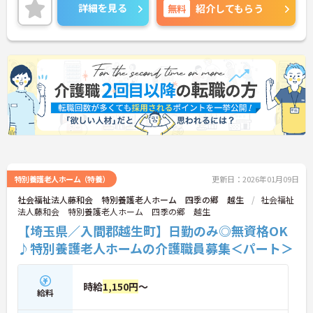
介護系資格のない方もチャレンジいただけ、資格取
詳細を見る
無料
紹介してもらう
得支援制度もありますでの、スキルアップも目指せ
ます。
ご興味ある方には、面接対策ポイントなど、さらに
詳細をお話しいたしますのでお気軽にご相談くださ
い！
特別養護老人ホーム（特養）
更新日：2026年01月09日
社会福祉法人藤和会 特別養護老人ホーム 四季の郷 越生
社会福祉
法人藤和会 特別養護老人ホーム 四季の郷 越生
【埼玉県／入間郡越生町】日勤のみ◎無資格OK
♪特別養護老人ホームの介護職員募集＜パート＞
時給
1,150円
～
給料