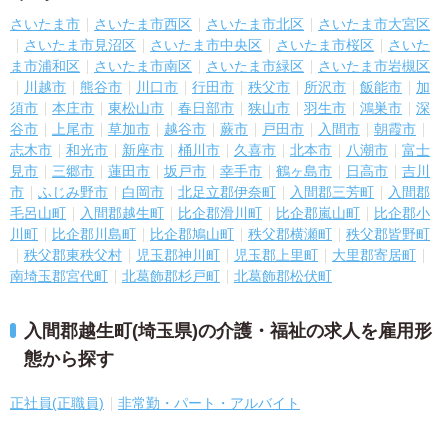
さいたま市
さいたま市西区
さいたま市北区
さいたま市大宮区
さいたま市見沼区
さいたま市中央区
さいたま市桜区
さいた
ま市浦和区
さいたま市南区
さいたま市緑区
さいたま市岩槻区
川越市
熊谷市
川口市
行田市
秩父市
所沢市
飯能市
加
須市
本庄市
東松山市
春日部市
狭山市
羽生市
鴻巣市
深
谷市
上尾市
草加市
越谷市
蕨市
戸田市
入間市
朝霞市
志木市
和光市
新座市
桶川市
久喜市
北本市
八潮市
富士
見市
三郷市
蓮田市
坂戸市
幸手市
鶴ヶ島市
日高市
吉川
市
ふじみ野市
白岡市
北足立郡伊奈町
入間郡三芳町
入間郡
毛呂山町
入間郡越生町
比企郡滑川町
比企郡嵐山町
比企郡小
川町
比企郡川島町
比企郡鳩山町
秩父郡横瀬町
秩父郡皆野町
秩父郡東秩父村
児玉郡神川町
児玉郡上里町
大里郡寄居町
南埼玉郡宮代町
北葛飾郡杉戸町
北葛飾郡松伏町
入間郡越生町(埼玉県)の介護・福祉の求人を雇用形
態から探す
正社員(正職員)
非常勤・パート・アルバイト