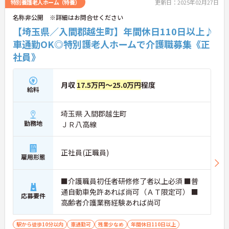
特別養護老人ホーム（特養）
更新日：2025年02月27日
名称非公開 ※詳細はお問合せください
【埼玉県／入間郡越生町】年間休日110日以上♪
車通勤OK◎特別護老人ホームで介護職募集《正
社員》
月収
17.5万円～25.0万円
程度
給料
埼玉県 入間郡越生町
勤務地
ＪＲ八高線
正社員(正職員)
雇用形態
■介護職員初任者研修修了者以上必須 ■普
通自動車免許あれば尚可（ＡＴ限定可） ■
応募要件
高齢者介護業務経験あれば尚可
駅から徒歩10分以内
車通勤可
残業少なめ
年間休日110日以上