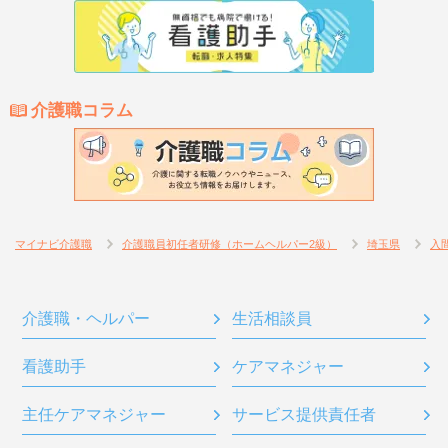
介護職コラム
マイナビ介護職
介護職員初任者研修（ホームヘルパー2級）
埼玉県
入
介護職・ヘルパー
生活相談員
看護助手
ケアマネジャー
主任ケアマネジャー
サービス提供責任者