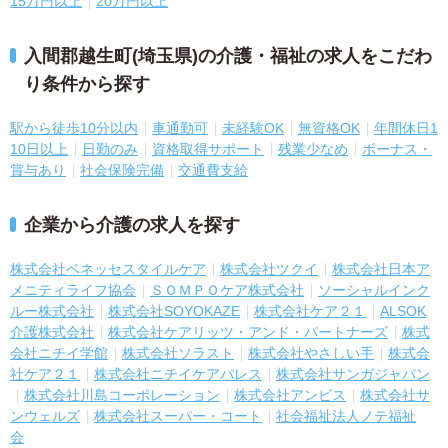
15万円以上
20万円以上
入間郡越生町(埼玉県)の介護・福祉の求人をこだわ
り条件から探す
駅から徒歩10分以内
車通勤可
未経験OK
無資格OK
年間休日1
10日以上
日勤のみ
資格取得サポート
残業少なめ
ボーナス・
賞与あり
社会保険完備
交通費支給
企業から介護の求人を探す
株式会社ベネッセスタイルケア
株式会社ツクイ
株式会社日本ア
メニティライフ協会
ＳＯＭＰＯケア株式会社
ソーシャルインク
ルー株式会社
株式会社SOYOKAZE
株式会社ケア２１
ALSOK
介護株式会社
株式会社ケアリッツ・アンド・パートナーズ
株式
会社ニチイ学館
株式会社ソラスト
株式会社やさしい手
株式会
社ケア２１
株式会社ニチイケアパレス
株式会社サンガジャパン
株式会社川島コーポレーション
株式会社アンビス
株式会社サ
ンウェルズ
株式会社スーパー・コート
社会福祉法人ノテ福祉
会