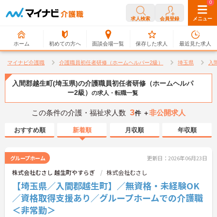
0
0
求人検索
会員登録
メニュー
ホーム
初めての方へ
面談会場一覧
保存した求人
最近見た求人
マイナビ介護職
介護職員初任者研修（ホームヘルパー2級）
埼玉県
入
入間郡越生町(埼玉県)の介護職員初任者研修（ホームヘルパ
ー2級）
の求人・転職一覧
3
この条件の介護・福祉求人数
非公開求人
件 ＋
おすすめ順
新着順
月収順
年収順
グループホーム
更新日：2026年06月23日
株式会社むさし 越生町やすらぎ
株式会社むさし
【埼玉県／入間郡越生町】／無資格・未経験OK
／資格取得支援あり／グループホームでの介護職
＜非常勤＞