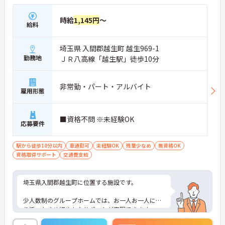
時給
1,145円
～
給料
埼玉県 入間郡越生町 越生969-1
勤務地
ＪＲ八高線「越生駅」徒歩10分
非常勤・パート・アルバイト
雇用形態
■資格不問 ※未経験OK
応募要件
駅から徒歩10分以内
車通勤可
未経験OK
残業少なめ
無資格OK
資格取得サポート
交通費支給
埼玉県入間郡越生町に位置する施設です。
少人数制のグループホームでは、お一人お一人に寄
り添ったきめ細やかなサポートが実現できます。