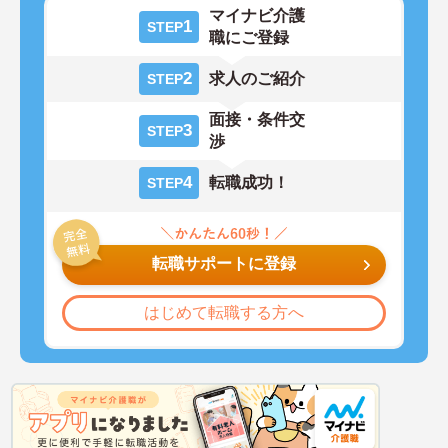
マイナビ介護
1
STEP
職にご登録
2
求人のご紹介
STEP
面接・条件交
3
STEP
渉
4
転職成功！
STEP
転職サポートに登録
はじめて転職する方へ