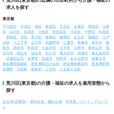
荒川区(東京都)の近隣の市区町村から介護・福祉の
求人を探す
東京都
千代田区
中央区
港区
新宿区
文京区
台東区
墨田区
江東
区
品川区
目黒区
大田区
世田谷区
渋谷区
中野区
杉並区
豊島区
北区
荒川区
板橋区
練馬区
足立区
葛飾区
江戸
川区
八王子市
立川市
武蔵野市
三鷹市
青梅市
府中市
昭
島市
調布市
町田市
小金井市
小平市
日野市
東村山市
国
分寺市
国立市
福生市
狛江市
東大和市
清瀬市
東久留米市
武蔵村山市
多摩市
稲城市
羽村市
あきる野市
西東京市
西多摩郡瑞穂町
西多摩郡日の出町
西多摩郡檜原村
西多摩郡奥
多摩町
大島町
新島村
三宅村
八丈島八丈町
荒川区(東京都)の介護・福祉の求人を雇用形態から
探す
正社員(正職員)
契約社員・嘱託社員
非常勤・パート・アルバイ
ト