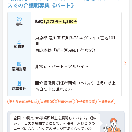
スでの介護職募集《パート》
時給
1,272円～1,300円
給料
東京都 荒川区 荒川3-78-4 グレイス宮地101
号
勤務地
京成本線「新三河島駅」徒歩5分
非常勤・パート・アルバイト
雇用形態
■介護職員初任者研修（ヘルパー2級）以上
応募要件
※自転車に乗れる方
駅から徒歩10分以内
未経験OK
残業少なめ
社会保険完備
交通費支給
全国359拠点705事業所以上を展開しています。幅広
いサービスを展開することで、利用者一人ひとりの
ニーズに合わせたケアの提供が可能となっていま