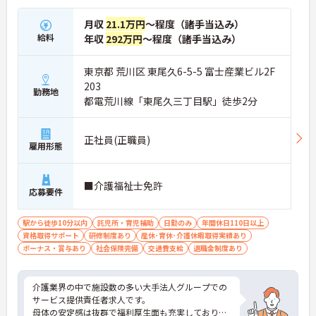
月収
21.1万円
～程度（諸手当込み）
給料
年収
292万円
～程度（諸手当込み）
東京都 荒川区 東尾久6-5-5 富士産業ビル2F
203
勤務地
都電荒川線「東尾久三丁目駅」徒歩2分
正社員(正職員)
雇用形態
■介護福祉士免許
応募要件
駅から徒歩10分以内
託児所・育児補助
日勤のみ
年間休日110日以上
資格取得サポート
研修制度あり
産休･育休･介護休暇取得実績あり
ボーナス・賞与あり
社会保険完備
交通費支給
退職金制度あり
介護業界の中で施設数の多い大手法人グループでの
サービス提供責任者求人です。
母体の安定感は抜群で福利厚生面も充実しており、