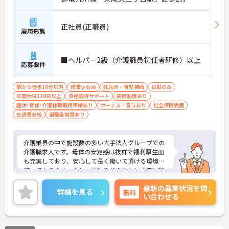
正社員(正職員)
雇用形態
■ヘルパー2級（介護職員初任者研修）以上
応募要件
駅から徒歩10分以内
残業少なめ
託児所・育児補助
日勤のみ
年間休日110日以上
資格取得サポート
研修制度あり
産休･育休･介護休暇取得実績あり
ボーナス・賞与あり
社会保険完備
交通費支給
退職金制度あり
介護業界の中で施設数の多い大手法人グループでの
介護職求人です。母体の安定感は抜群で福利厚生面
も充実しており、安心して長く働いて頂ける環境は
整っております。また、頑張りがきちんと評価に繋
がり、16段階のキャリアパス制度で年収500万円以
最新の募集状況を問
上の高給与も期待できます。ご興味のある方はぜひ
詳細を見る
無料
い合わせる
お気軽にお問い合わせください。