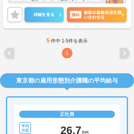
す。また、職員もサービスの選択を含め、ライフス
タイルに合わせた働き方の選択肢が多くあります。
最新の募集状況を問
入社時研修はもちろん、サービス・職種ごとに研修
詳細を見る
無料
い合わせる
カリキュラムが整っており学び成長できる環境で
す。
ご興味のある方は面接対策ポイントなどお話致しま
すのでお気軽にお問い合わせください。
5
件中 1-5件を表示
1
東京都の雇用形態別介護職の平均給与
正社員
26.7
万円