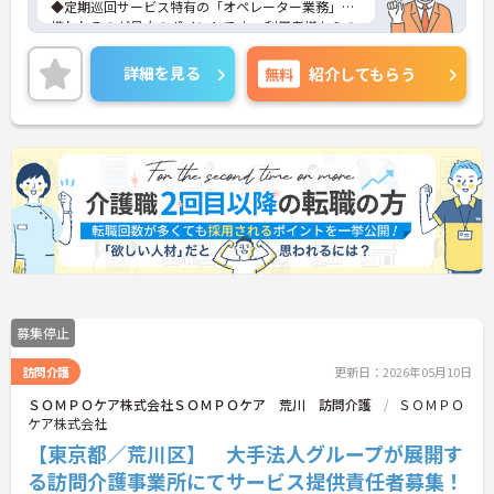
◆定期巡回サービス特有の「オペレーター業務」に
携われるのが最大のポイントです。 利用者様からの
緊急コールを受け、状況をヒアリングし、「訪問が
必要か」「看護師への連絡が必要か」を瞬時に判断
詳細を見る
無料
紹介してもらう
して指示を出します。 単なる身体介助だけでなく、
医療・看護との連携スキルや、状況判断能力（トリ
アージ能力）といった、ワンランク上の専門性が身
につきます。将来的に管理者やケアマネジャーを目
指す上でも非常に有利な経験となります。
◆現場のスペシャリストを目指す道はもちろん、将
来的なキャリアの選択肢が豊富です。
募集停止
訪問介護
更新日：2026年05月10日
ＳＯＭＰＯケア株式会社ＳＯＭＰＯケア 荒川 訪問介護
ＳＯＭＰＯ
ケア株式会社
【東京都／荒川区】 大手法人グループが展開す
る訪問介護事業所にてサービス提供責任者募集！