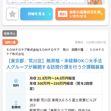
安心して長く働いて頂ける環境は整っております。
また、頑張りがきちんと評価に繋がります。
最新の募集状況を問
ご興味のある方はぜひお気軽にお問い合わせくださ
詳細を見る
無料
い合わせる
い。
募集停止
訪問介護
更新日：2026年05月07日
ＳＯＭＰＯケア株式会社ＳＯＭＰＯケア 荒川 訪問介護
ＳＯＭＰＯ
ケア株式会社
【東京都／荒川区】無資格・未経験OK◎大手法
人グループが展開する訪問介護を行う介護職募集
月収
21.8万円～24.0万円
程度
年収
300万円～330万円
程度（賞与2回想
給料
定）
東京都 荒川区 東尾久6-5-5 富士産業ビル2F
203
勤務地
都電荒川線「東尾久三丁目駅」徒歩2分