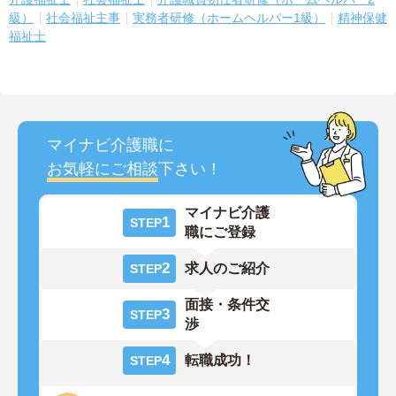
級）
社会福祉主事
実務者研修（ホームヘルパー1級）
精神保健
福祉士
マイナビ介護職に
お気軽にご相談
下さい！
マイナビ介護
1
STEP
職にご登録
2
求人のご紹介
STEP
面接・条件交
3
STEP
渉
4
転職成功！
STEP