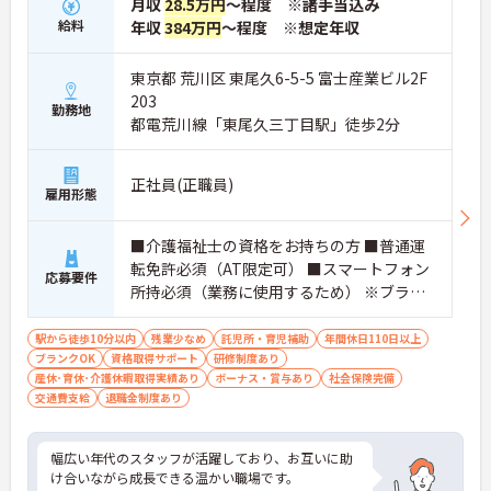
月収
28.5万円
～程度 ※諸手当込み
給料
年収
384万円
～程度 ※想定年収
東京都 荒川区 東尾久6-5-5 富士産業ビル2F
203
勤務地
都電荒川線「東尾久三丁目駅」徒歩2分
正社員(正職員)
雇用形態
■介護福祉士の資格をお持ちの方 ■普通運
転免許必須（AT限定可） ■スマートフォン
応募要件
所持必須（業務に使用するため） ※ブラン
ク可
駅から徒歩10分以内
残業少なめ
託児所・育児補助
年間休日110日以上
ブランクOK
資格取得サポート
研修制度あり
産休･育休･介護休暇取得実績あり
ボーナス・賞与あり
社会保険完備
交通費支給
退職金制度あり
幅広い年代のスタッフが活躍しており、お互いに助
け合いながら成長できる温かい職場です。