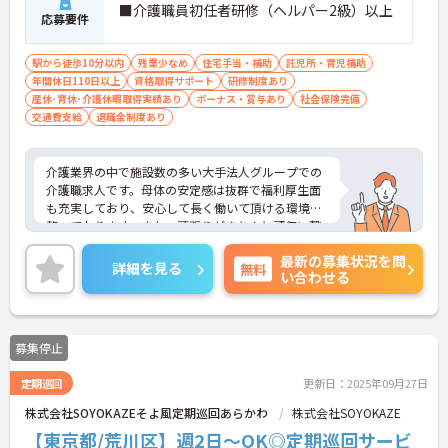
■介護職員初任者研修（ヘルパー2級）以上
応募要件
駅から徒歩10分以内
残業少なめ
住宅手当・補助
託児所・育児補助
年間休日110日以上
資格取得サポート
研修制度あり
産休･育休･介護休暇取得実績あり
ボーナス・賞与あり
社会保険完備
交通費支給
退職金制度あり
介護業界の中で施設数の多い大手法人グループでの
介護職求人です。母体の安定感は抜群で福利厚生面
も充実しており、安心して長く働いて頂ける環境は
整っております。また、頑張りがきちんと評価に繋
がり、10段階のキャリアパス制度で年収500万円以
最新の募集状況を問
上の高給与も期待できます。ご興味のある方はぜひ
詳細を見る
無料
い合わせる
お気軽にお問い合わせください。
募集停止
定期巡回
更新日：2025年09月27日
株式会社SOYOKAZEそよ風定期巡回あらかわ
株式会社SOYOKAZE
【東京都/荒川区】週2日～OK◎定期巡回サービ