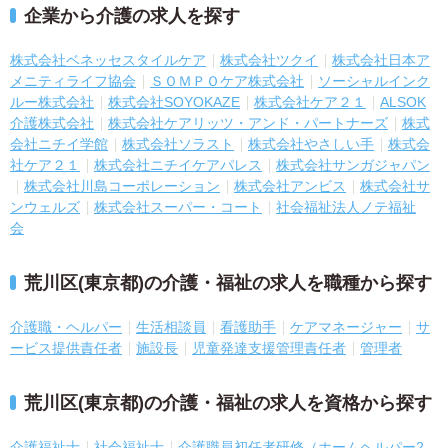
企業から介護の求人を探す
株式会社ベネッセスタイルケア
株式会社ツクイ
株式会社日本ア
メニティライフ協会
ＳＯＭＰＯケア株式会社
ソーシャルインク
ルー株式会社
株式会社SOYOKAZE
株式会社ケア２１
ALSOK
介護株式会社
株式会社ケアリッツ・アンド・パートナーズ
株式
会社ニチイ学館
株式会社ソラスト
株式会社やさしい手
株式会
社ケア２１
株式会社ニチイケアパレス
株式会社サンガジャパン
株式会社川島コーポレーション
株式会社アンビス
株式会社サ
ンウェルズ
株式会社スーパー・コート
社会福祉法人ノテ福祉
会
荒川区(東京都)の介護・福祉の求人を職種から探す
介護職・ヘルパー
生活相談員
看護助手
ケアマネージャー
サ
ービス提供責任者
施設長
児童発達支援管理責任者
管理者
荒川区(東京都)の介護・福祉の求人を資格から探す
介護福祉士
社会福祉士
介護職員初任者研修（ホームヘルパー2