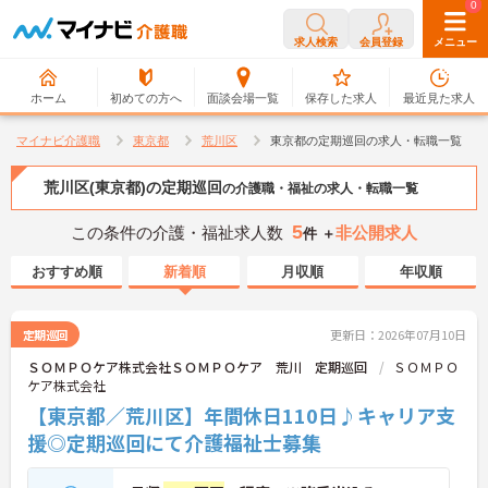
0
0
求人検索
会員登録
メニュー
ホーム
初めての方へ
面談会場一覧
保存した求人
最近見た求人
マイナビ介護職
東京都
荒川区
東京都の定期巡回の求人・転職一覧
荒川区(東京都)の定期巡回
の介護職・福祉の求人・転職一覧
5
この条件の介護・福祉求人数
非公開求人
件 ＋
おすすめ順
新着順
月収順
年収順
定期巡回
更新日：2026年07月10日
ＳＯＭＰＯケア株式会社ＳＯＭＰＯケア 荒川 定期巡回
ＳＯＭＰＯ
ケア株式会社
【東京都／荒川区】年間休日110日♪キャリア支
援◎定期巡回にて介護福祉士募集