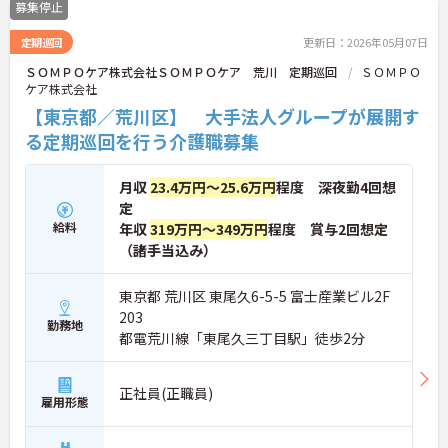
募集停止
定期巡回
更新日：2026年05月07日
ＳＯＭＰＯケア株式会社ＳＯＭＰＯケア 荒川 定期巡回
ＳＯＭＰＯ
ケア株式会社
【東京都／荒川区】 大手法人グループが展開す
る定期巡回を行う介護職募集
月収
23.4万円～25.6万円
程度 深夜勤4回想
定
給料
年収
319万円～349万円
程度 賞与2回想定
（諸手当込み）
東京都 荒川区 東尾久6-5-5 富士産業ビル2F
203
勤務地
都電荒川線「東尾久三丁目駅」徒歩2分
正社員(正職員)
雇用形態